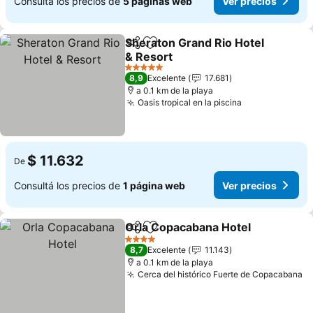
Consultá los precios de
5 páginas web
Ver precios
Sheraton Grand Rio Hotel
Compartir
Añadir a favoritos
& Resort
Ver precios
5 Estrellas
8,9
Excelente
17.681
a 0.1 km de la playa
Oasis tropical en la piscina
Ver precios
$ 11.632
De
Consultá los precios de
1 página web
Ver precios
Orla Copacabana Hotel
Compartir
Añadir a favoritos
Ver
4 Estrellas
8,7
Excelente
11.143
a 0.1 km de la playa
Cerca del histórico Fuerte de Copacabana
Ve