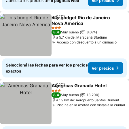
Consultá los precios de
5 páginas web
Ver precios
ibis budget Rio de Janeiro
Compartir
Añadir a favoritos
Nova America
Ver precios
3 Estrellas
8,4
Muy bueno
8.074
a 5.7 km de: Maracanã Stadium
Acceso con descuento a un gimnasio
Ver p
Seleccioná las fechas para ver los precios
Ver precios
exactos
Américas Granada Hotel
Compartir
Añadir a favoritos
V
3 Estrellas
8,4
Muy bueno
13.200
a 1.9 km de: Aeropuerto Santos Dumont
Piscina en la azotea con vistas a la ciudad
V