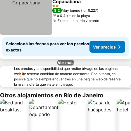
Copacabana
Ver precios
2 Estrellas
8,2
Muy bueno
9.227
a 0.4 km de la playa
Explora un barrio vibrante
Ver precios
Seleccioná las fechas para ver los precios
Ver precios
exactos
Ver más
Los precios y la disponibilidad que recibe trivago de las páginas
web de reserva cambian de manera constante. Por lo tanto, es
posible que no siempre encuentres en una página web de reserva
la misma oferta que viste en trivago.
Otros alojamientos en Río de Janeiro