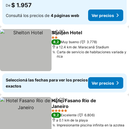
$ 1.957
De
Consultá los precios de
4 páginas web
Ver precios
Shelton Hotel
Compartir
Añadir a favoritos
Ver precios
2 Estrellas
8,2
Muy bueno
3.778
a 12.4 km de: Maracanã Stadium
Carta de servicio de habitaciones variada y
rica
Seleccioná las fechas para ver los precios
Ver precios
exactos
Hotel Fasano Rio de
Compartir
Añadir a favoritos
Janeiro
Ver precios
5 Estrellas
9,2
Excelente
6.806
a 0.1 km de la playa
Impresionante piscina infinita en la azotea
Ve