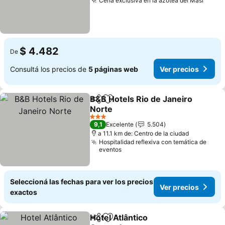
Cena exclusiva en la azotea del Masi
Ver p
$ 4.482
De
Consultá los precios de
5 páginas web
Ver precios
B&B Hotels Rio de Janeiro
Compartir
Añadir a favoritos
Norte
Ver precios
3 Estrellas
9,1
Excelente
5.504
a 11.1 km de: Centro de la ciudad
Hospitalidad reflexiva con temática de
eventos
Seleccioná las fechas para ver los precios
Ver precios
exactos
Hotel Atlântico
Compartir
Añadir a favoritos