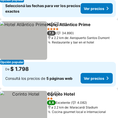
Seleccioná las fechas para ver los precios
Ver precios
exactos
Hotel Atlântico Prime
Compartir
Añadir a favoritos
Ver p
4 Estrellas
7,3
34.890
a 2.2 km de: Aeropuerto Santos Dumont
Restaurante y bar en el hotel
Ver precios
Opción popular
$ 1.798
De
Consultá los precios de
5 páginas web
Ver precios
Corinto Hotel
Compartir
Añadir a favoritos
Ver precios
2 Estrellas
8,8
Excelente
4.082
a 2.2 km de: Maracanã Stadium
Cocina gourmet local e internacional
Ver p