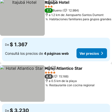
Itajubá Hotel
Compartir
Añadir a favoritos
Ver precios
3 Estrellas
7,7
Bueno
12.984
a 1.2 km de: Aeropuerto Santos Dumont
Habitaciones familiares para grupos grandes
$ 1.367
De
Consultá los precios de
4 páginas web
Ver precios
Hotel Atlantico Star
Compartir
Añadir a favoritos
Ver pre
4 Estrellas
6,6
15.166
a 0.5 km de la playa
Restaurante con cocina regional
Ver preci
$ 3.230
De