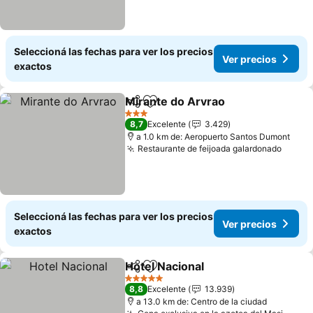
Seleccioná las fechas para ver los precios
Ver precios
exactos
Mirante do Arvrao
Compartir
Añadir a favoritos
Ver prec
3 Estrellas
8,7
Excelente
3.429
a 1.0 km de: Aeropuerto Santos Dumont
Restaurante de feijoada galardonado
Ver p
Seleccioná las fechas para ver los precios
Ver precios
exactos
Hotel Nacional
Compartir
Añadir a favoritos
Ver precios
5 Estrellas
8,8
Excelente
13.939
a 13.0 km de: Centro de la ciudad