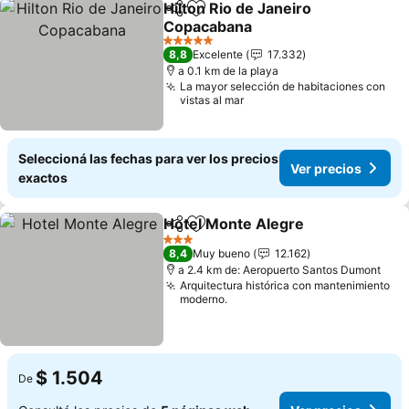
Hilton Rio de Janeiro
Compartir
Añadir a favoritos
Copacabana
Ver precios
5 Estrellas
8,8
Excelente
17.332
a 0.1 km de la playa
La mayor selección de habitaciones con
vistas al mar
Seleccioná las fechas para ver los precios
Ver precios
exactos
Hotel Monte Alegre
Compartir
Añadir a favoritos
Ver pr
3 Estrellas
8,4
Muy bueno
12.162
a 2.4 km de: Aeropuerto Santos Dumont
Arquitectura histórica con mantenimiento
moderno.
$ 1.504
De