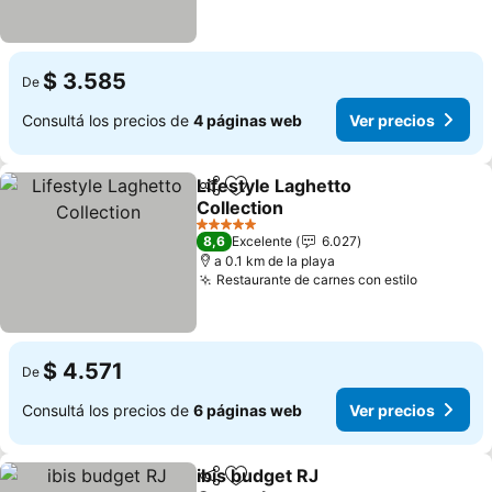
$ 3.585
De
Consultá los precios de
4 páginas web
Ver precios
Lifestyle Laghetto
Compartir
Añadir a favoritos
Collection
Ver precios
5 Estrellas
8,6
Excelente
6.027
a 0.1 km de la playa
Restaurante de carnes con estilo
Ver prec
$ 4.571
De
Consultá los precios de
6 páginas web
Ver precios
ibis budget RJ
Compartir
Añadir a favoritos