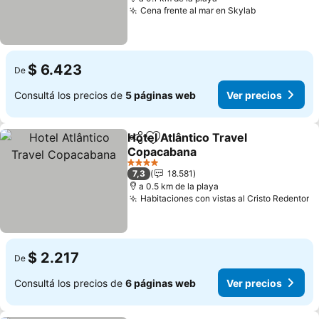
Cena frente al mar en Skylab
Ver precios
$ 6.423
De
Consultá los precios de
5 páginas web
Ver precios
Hotel Atlântico Travel
Compartir
Añadir a favoritos
Copacabana
Ver precios
4 Estrellas
7,3
18.581
a 0.5 km de la playa
Habitaciones con vistas al Cristo Redentor
V
$ 2.217
De
Consultá los precios de
6 páginas web
Ver precios