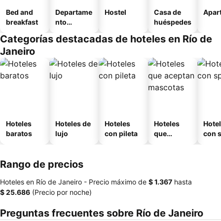
Bed and
Departame
Hostel
Casa de
Apart
breakfast
nto
huéspedes
equipado
Categorías destacadas de hoteles en Río de
Janeiro
Hoteles
Hoteles de
Hoteles
Hoteles
Hote
baratos
lujo
con pileta
que
con 
aceptan
mascotas
Rango de precios
Hoteles en Río de Janeiro -
Precio máximo
de
‎$ 1.367
hasta
‎$ 25.686
(Precio por noche)
Preguntas frecuentes sobre Río de Janeiro