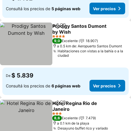
Consultá los precios de
5 páginas web
Ver precios
Prodigy Santos Dumont
Compartir
Añadir a favoritos
by Wish
Ver precios
4 Estrellas
9,0
Excelente
18.907
a 0.5 km de: Aeropuerto Santos Dumont
Habitaciones con vistas a la bahía o a la
ciudad
$ 5.839
De
Consultá los precios de
6 páginas web
Ver precios
Hotel Regina Rio de
Compartir
Añadir a favoritos
Janeiro
Ver precios
3 Estrellas
8,6
Excelente
7.479
a 0.1 km de la playa
Desayuno buffet rico y variado
Ver precio