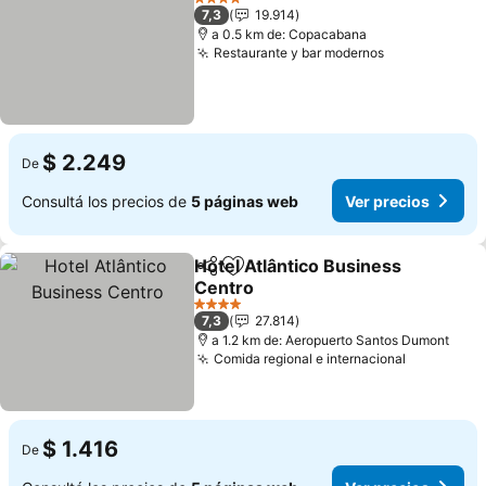
4 Estrellas
7,3
19.914
a 0.5 km de: Copacabana
Restaurante y bar modernos
Ver precios
$ 2.249
De
Consultá los precios de
5 páginas web
Ver precios
Hotel Atlântico Business
Compartir
Añadir a favoritos
Centro
Ver precios
4 Estrellas
7,3
27.814
a 1.2 km de: Aeropuerto Santos Dumont
Comida regional e internacional
Ver preci
$ 1.416
De