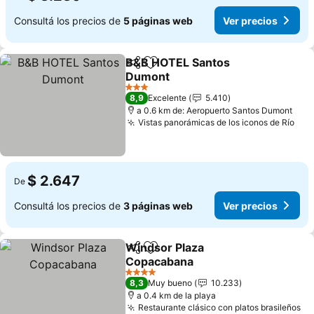
Consultá los precios de
5 páginas web
Ver precios
B&B HOTEL Santos
Compartir
Añadir a favoritos
Dumont
Ver precios
3 Estrellas
8,9
Excelente
5.410
a 0.6 km de: Aeropuerto Santos Dumont
Vistas panorámicas de los iconos de Río
Ver
$ 2.647
De
Consultá los precios de
3 páginas web
Ver precios
Windsor Plaza
Compartir
Añadir a favoritos
Copacabana
Ver precios
4 Estrellas
8,3
Muy bueno
10.233
a 0.4 km de la playa
Restaurante clásico con platos brasileños
Ve