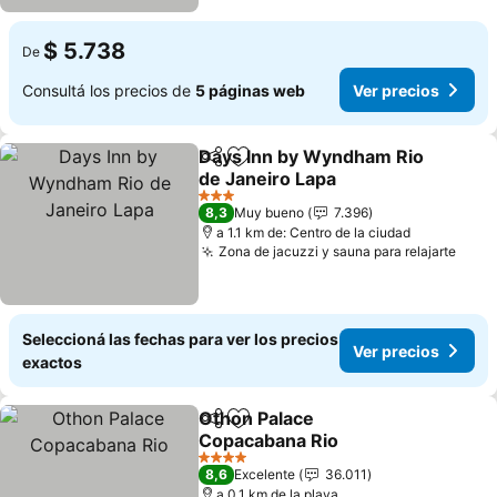
$ 5.738
De
Consultá los precios de
5 páginas web
Ver precios
Days Inn by Wyndham Rio
Compartir
Añadir a favoritos
de Janeiro Lapa
Ver precios
3 Estrellas
8,3
Muy bueno
7.396
a 1.1 km de: Centro de la ciudad
Zona de jacuzzi y sauna para relajarte
Ver 
Seleccioná las fechas para ver los precios
Ver precios
exactos
Othon Palace
Compartir
Añadir a favoritos
Copacabana Rio
Ver precios
4 Estrellas
8,6
Excelente
36.011
a 0.1 km de la playa