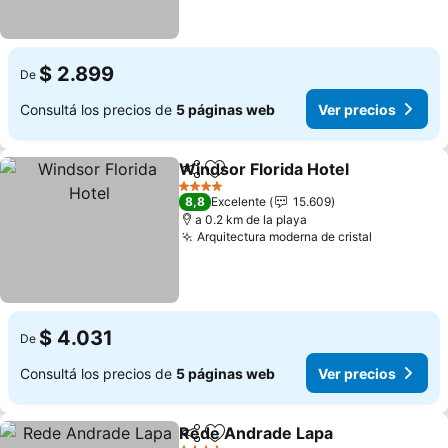
$ 2.899
De
Consultá los precios de
5 páginas web
Ver precios
Windsor Florida Hotel
Compartir
Añadir a favoritos
Ver 
4 Estrellas
8,8
Excelente
15.609
a 0.2 km de la playa
Arquitectura moderna de cristal
Ver preci
$ 4.031
De
Consultá los precios de
5 páginas web
Ver precios
Rede Andrade Lapa
Compartir
Añadir a favoritos
Ver pr