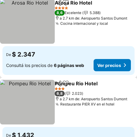
Arosa Rio Hotel
Compartir
Añadir a favoritos
Ver precio
4 Estrellas
8,6
Excelente
5.388
a 2.7 km de: Aeropuerto Santos Dumont
Cocina internacional y local
Ver precios
$ 2.347
De
Consultá los precios de
6 páginas web
Ver precios
Pompeu Rio Hotel
Compartir
Añadir a favoritos
Ver prec
3 Estrellas
6,8
2.023
a 2.7 km de: Aeropuerto Santos Dumont
Restaurante PIER XV en el hotel
Ver preci
$ 1.432
De