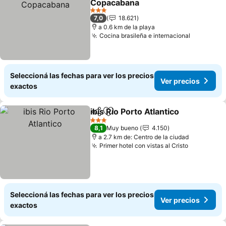
Copacabana
Ver precios
3 Estrellas
7,0
18.621
a 0.6 km de la playa
Cocina brasileña e internacional
Ver preci
Seleccioná las fechas para ver los precios
Ver precios
exactos
ibis Rio Porto Atlantico
Compartir
Añadir a favoritos
Ver
3 Estrellas
8,1
Muy bueno
4.150
a 2.7 km de: Centro de la ciudad
Primer hotel con vistas al Cristo
Ver preci
Seleccioná las fechas para ver los precios
Ver precios
exactos