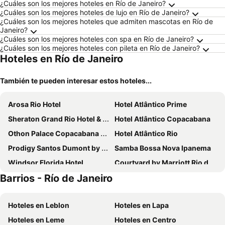
¿Cuáles son los mejores hoteles en Río de Janeiro?
¿Cuáles son los mejores hoteles de lujo en Río de Janeiro?
¿Cuáles son los mejores hoteles que admiten mascotas en Río de
Janeiro?
¿Cuáles son los mejores hoteles con spa en Río de Janeiro?
¿Cuáles son los mejores hoteles con pileta en Río de Janeiro?
Hoteles en Río de Janeiro
También te pueden interesar estos hoteles...
Arosa Rio Hotel
Hotel Atlântico Prime
Sheraton Grand Rio Hotel & Resort
Hotel Atlântico Copacabana
Othon Palace Copacabana Rio
Hotel Atlântico Rio
Prodigy Santos Dumont by Wish
Samba Bossa Nova Ipanema
Windsor Florida Hotel
Courtyard by Marriott Rio de Janeiro Barra da Tijuca
Barrios - Río de Janeiro
Socialtel Copacabana
Pompeu Rio Hotel
ibis budget RJ Copacabana
Wyndham Rio Barra
Hoteles en Leblon
Hoteles en Lapa
Mar Ipanema Hotel
Windsor Palace Copacabana
Hoteles en Leme
Hoteles en Centro
Lifestyle Laghetto Collection
Hilton Barra Rio De Janeiro