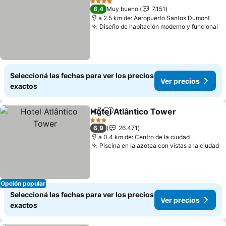
4 Estrellas
8,4
Muy bueno
7.151
a 2.5 km de: Aeropuerto Santos Dumont
Diseño de habitación moderno y funcional
Ve
Seleccioná las fechas para ver los precios
Ver precios
exactos
Hotel Atlântico Tower
Compartir
Añadir a favoritos
Ver 
3 Estrellas
6,9
26.471
a 0.4 km de: Centro de la ciudad
Piscina en la azotea con vistas a la ciudad
V
Opción popular
Seleccioná las fechas para ver los precios
Ver precios
exactos