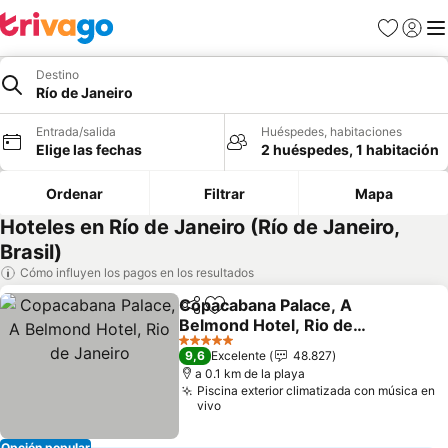
Favoritos
Iniciar 
Me
Destino
Río de Janeiro
Entrada/salida
Huéspedes, habitaciones
Elige las fechas
2 huéspedes, 1 habitación
Ordenar
Filtrar
Mapa
Hoteles en Río de Janeiro (Río de Janeiro,
Brasil)
Cómo influyen los pagos en los resultados
Copacabana Palace, A
Compartir
Añadir a favoritos
Belmond Hotel, Rio de
Janeiro
Ver precios
5 Estrellas
9,6
Excelente
48.827
a 0.1 km de la playa
Piscina exterior climatizada con música en
vivo
Opción popular