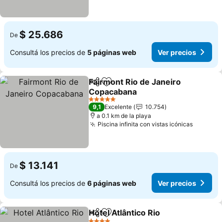
$ 25.686
De
Consultá los precios de
5 páginas web
Ver precios
Fairmont Rio de Janeiro
Compartir
Añadir a favoritos
Copacabana
Ver precios
5 Estrellas
9,1
Excelente
10.754
a 0.1 km de la playa
Piscina infinita con vistas icónicas
Ver pre
$ 13.141
De
Consultá los precios de
6 páginas web
Ver precios
Hotel Atlântico Rio
Compartir
Añadir a favoritos
Ver pre