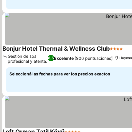
Bonjur Hotel Thermal & Wellness Club
4 Estrella
Ver
Gestión de spa
Excelente
(906 puntuaciones)
8,5
Hayma
profesional y atenta.
Ver precios
Seleccioná las fechas para ver los precios exactos
Loft Orman Tatil Köyü