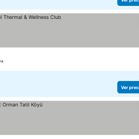
s
 precios
na
Ver prec