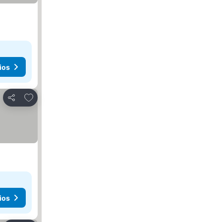
ios
Añadir a favoritos
Compartir
ios