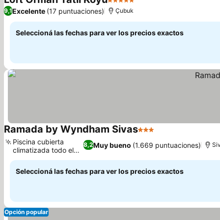
5 Estrellas
Ver precios
Excelente
(17 puntuaciones)
9,1
Çubuk
Seleccioná las fechas para ver los precios exactos
Ramada by Wyndham Sivas
3 Estrellas
Ver precios
Piscina cubierta
Muy bueno
(1.669 puntuaciones)
8,2
Si
climatizada todo el
Ver precios
año
Seleccioná las fechas para ver los precios exactos
Opción popular