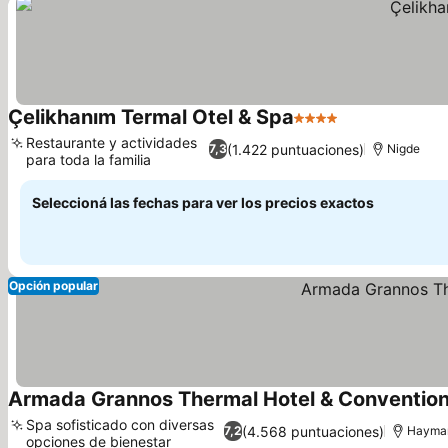
Çelikhanım Termal Otel & Spa
4 Estrellas
Ver precios
Restaurante y actividades
(1.422 puntuaciones)
7,3
Nigde
para toda la familia
Ver precios
Seleccioná las fechas para ver los precios exactos
Opción popular
Armada Grannos Thermal Hotel & Convention
Spa sofisticado con diversas
(4.568 puntuaciones)
7,2
Hayma
opciones de bienestar