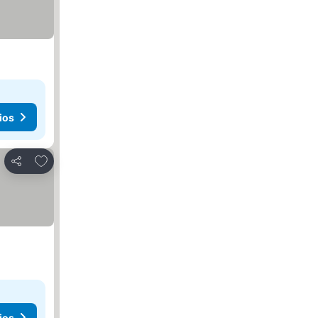
ios
Añadir a favoritos
Compartir
ios