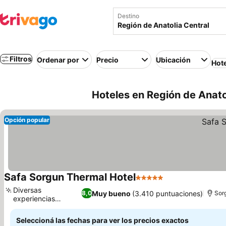
Destino
Filtros
Ordenar por
Precio
Ubicación
Hot
Hoteles en Región de Anatol
Opción popular
Safa Sorgun Thermal Hotel
5 Estrellas
Ver precios
Diversas
Muy bueno
(3.410 puntuaciones)
8,0
Sor
experiencias
Ver precios
gastronómicas
Seleccioná las fechas para ver los precios exactos