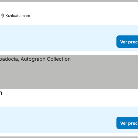
ios
Kızılcahamam
Ver prec
n
Ver precios
Ver prec