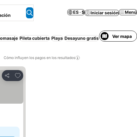
ES · $
Menú
Iniciar sesión
ación
Ver mapa
romasaje
Pileta cubierta
Playa
Desayuno gratis
Resort
Cómo influyen los pagos en los resultados
Añadir a favoritos
Compartir