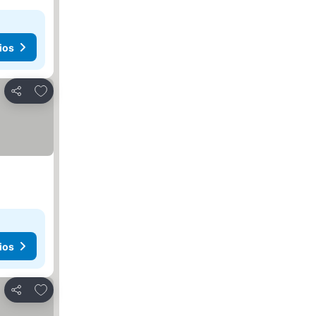
ios
Añadir a favoritos
Compartir
ios
Añadir a favoritos
Compartir