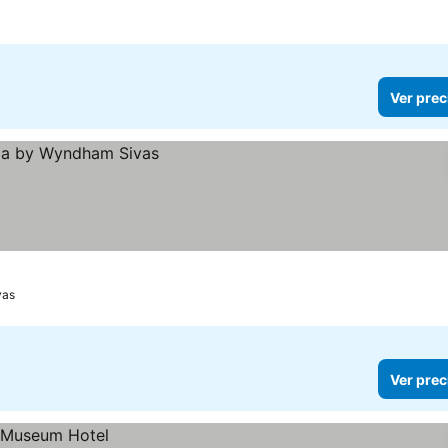
Ver prec
vas
Ver prec