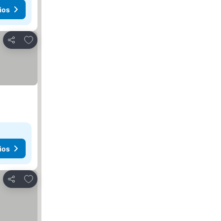
ios
Añadir a favoritos
Compartir
ios
Añadir a favoritos
Compartir