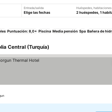
Entrada/salida
Huéspedes, habitaciones
Elige las fechas
2 huéspedes, 1 habit
eles
Puntuación: 8,0+
Piscina
Media pensión
Spa
Bañera de hid
ia Central (Turquía)
gun