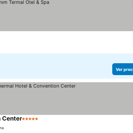
Ver prec
 Center
5 Estrellas
Ver precios
na