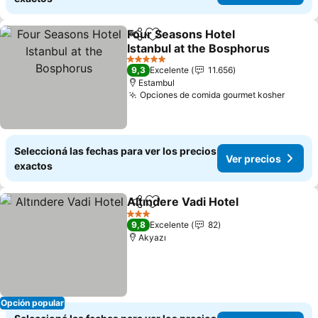
Four Seasons Hotel
Compartir
Añadir a favoritos
Istanbul at the Bosphorus
5 Estrellas
9,3
Excelente
11.656
Estambul
Opciones de comida gourmet kosher
Seleccioná las fechas para ver los precios
Ver precios
exactos
Altındere Vadi Hotel
Compartir
Añadir a favoritos
3 Estrellas
9,8
Excelente
82
Akyazı
Opción popular