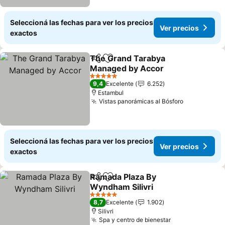
Seleccioná las fechas para ver los precios
Ver precios
exactos
The Grand Tarabya
Compartir
Añadir a favoritos
Managed by Accor
5 Estrellas
9,4
Excelente
6.252
Estambul
Vistas panorámicas al Bósforo
Seleccioná las fechas para ver los precios
Ver precios
exactos
Ramada Plaza By
Compartir
Añadir a favoritos
Wyndham Silivri
5 Estrellas
8,7
Excelente
1.902
Silivri
Spa y centro de bienestar