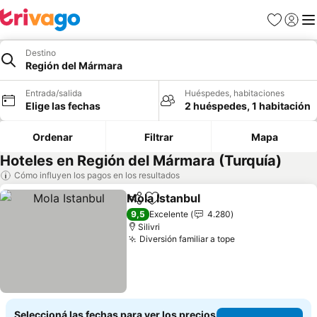
Favoritos
Iniciar 
Me
Destino
Región del Mármara
Entrada/salida
Huéspedes, habitaciones
Elige las fechas
2 huéspedes, 1 habitación
Ordenar
Filtrar
Mapa
Hoteles en Región del Mármara (Turquía)
Cómo influyen los pagos en los resultados
Mola Istanbul
Compartir
Añadir a favoritos
9,5
Excelente
4.280
Silivri
Diversión familiar a tope
Seleccioná las fechas para ver los precios