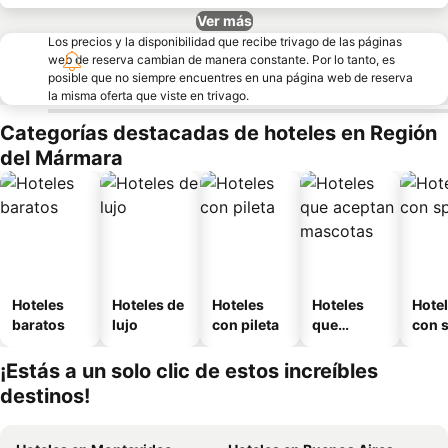
Ver más
Los precios y la disponibilidad que recibe trivago de las páginas
web de reserva cambian de manera constante. Por lo tanto, es
posible que no siempre encuentres en una página web de reserva
la misma oferta que viste en trivago.
Categorías destacadas de hoteles en Región
del Mármara
Hoteles
Hoteles de
Hoteles
Hoteles
Hote
baratos
lujo
con pileta
que
con 
aceptan
mascotas
¡Estás a un solo clic de estos increíbles
destinos!