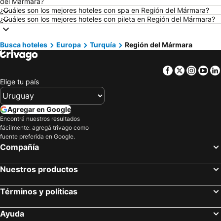
del Mármara?
Hoteles en Berlín
Hoteles en Nueva York
¿Cuáles son los mejores hoteles con spa en Región del Mármara?
¿Cuáles son los mejores hoteles con pileta en Región del Mármara?
Hoteles en Ibiza
Hoteles en Brasil
Hoteles en Florida
Hoteles en Aruba
Busca hoteles
Europa
Turquía
Región del Mármara
Hoteles en Canelones
Hoteles en Argentina
Hoteles en Mallorca
Hoteles en Asunción
Facebook
Twitter
Insta
Yo
Hoteles en Artigas
Hoteles en Departamento de Colonia
Elige tu país
Hoteles en Rocha
Hoteles en Algarve
Hoteles en Mendoza Provincia
Hoteles en Isla Samana
Agregar en Google
Encontrá nuestros resultados
Hoteles en Bahamas
Hoteles en Costa Rica
fácilmente: agregá trivago como
Hoteles en República Dominicana
fuente preferida en Google.
Compañía
Nuestros productos
Términos y políticas
Ayuda