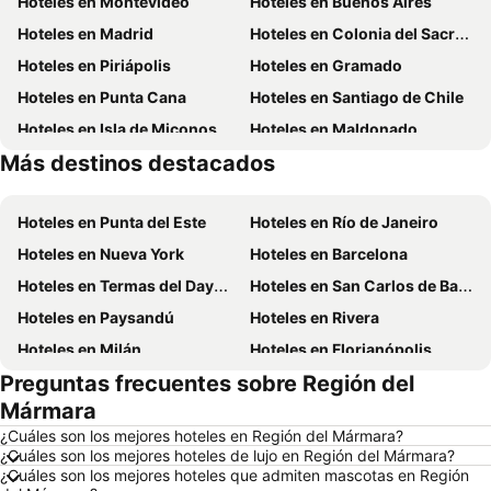
Hoteles en Montevideo
Hoteles en Buenos Aires
Hoteles en Madrid
Hoteles en Colonia del Sacramento
Hoteles en Piriápolis
Hoteles en Gramado
Hoteles en Punta Cana
Hoteles en Santiago de Chile
Hoteles en Isla de Miconos
Hoteles en Maldonado
Más destinos destacados
Hoteles en Uruguay
Hoteles en Salto
Hoteles en Punta del Este
Hoteles en Río de Janeiro
Hoteles en Nueva York
Hoteles en Barcelona
Hoteles en Termas del Dayman
Hoteles en San Carlos de Bariloche
Hoteles en Paysandú
Hoteles en Rivera
Hoteles en Milán
Hoteles en Florianópolis
Preguntas frecuentes sobre Región del
Hoteles en Maceió
Hoteles en Mendoza Capital
Mármara
Hoteles en Roma
Hoteles en Petrópolis
¿Cuáles son los mejores hoteles en Región del Mármara?
Hoteles en Punta del Diablo
Hoteles en Miami Beach
¿Cuáles son los mejores hoteles de lujo en Región del Mármara?
¿Cuáles son los mejores hoteles que admiten mascotas en Región
Hoteles en Canela
Hoteles en Chuy