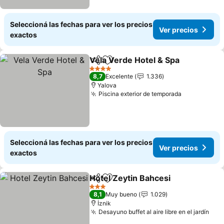
Seleccioná las fechas para ver los precios
Ver precios
exactos
Vela Verde Hotel & Spa
Compartir
Añadir a favoritos
4 Estrellas
8,7
Excelente
1.336
Yalova
Piscina exterior de temporada
Seleccioná las fechas para ver los precios
Ver precios
exactos
Hotel Zeytin Bahcesi
Compartir
Añadir a favoritos
3 Estrellas
8,1
Muy bueno
1.029
İznik
Desayuno buffet al aire libre en el jardín