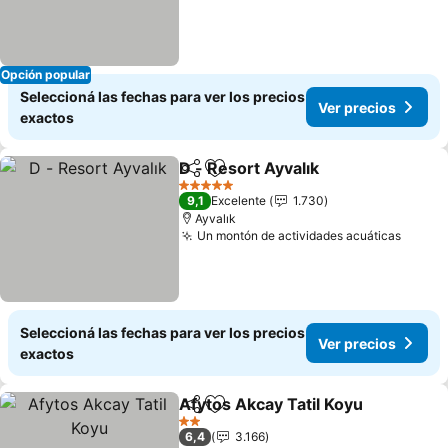
Opción popular
Seleccioná las fechas para ver los precios
Ver precios
exactos
D - Resort Ayvalık
Compartir
Añadir a favoritos
5 Estrellas
9,1
Excelente
1.730
Ayvalık
Un montón de actividades acuáticas
Seleccioná las fechas para ver los precios
Ver precios
exactos
Afytos Akcay Tatil Koyu
Compartir
Añadir a favoritos
2 Estrellas
6,4
3.166