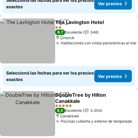
Seleccioná las fechas para ver los precios
Ver precios
exactos
The Lavington Hotel
Compartir
Añadir a favoritos
2 Estrellas
8,7
Excelente
346
Çınarcık
Habitaciones con vistas panorámicas al mar
Seleccioná las fechas para ver los precios
Ver precios
exactos
DoubleTree by Hilton
Compartir
Añadir a favoritos
Canakkale
5 Estrellas
9,2
Excelente
3.304
Çanakkale
Piscinas cubierta y exterior de temporada