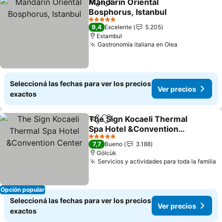
Mandarin Oriental
Compartir
Añadir a favoritos
Bosphorus, Istanbul
5 Estrellas
9,4
Excelente
5.205
Estambul
Gastronomía italiana en Olea
Seleccioná las fechas para ver los precios
Ver precios
exactos
The Sign Kocaeli Thermal
Compartir
Añadir a favoritos
Spa Hotel &Convention
Center
5 Estrellas
7,7
Bueno
3.188
Gölcük
Servicios y actividades para toda la familia
Opción popular
Seleccioná las fechas para ver los precios
Ver precios
exactos