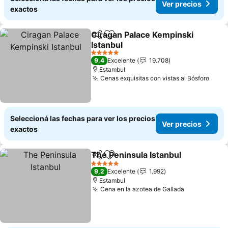
Ver precios
exactos
Ciragan Palace Kempinski
Compartir
Añadir a favoritos
Istanbul
5 Estrellas
9,4
Excelente
19.708
Estambul
Cenas exquisitas con vistas al Bósforo
Seleccioná las fechas para ver los precios
Ver precios
exactos
The Peninsula Istanbul
Compartir
Añadir a favoritos
5 Estrellas
9,2
Excelente
1.992
Estambul
Cena en la azotea de Gallada