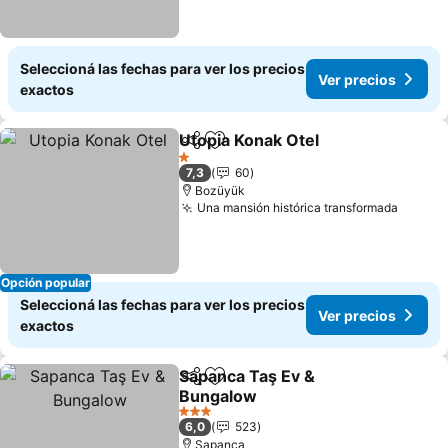
Seleccioná las fechas para ver los precios
Ver precios
exactos
Utopia Konak Otel
Compartir
Añadir a favoritos
1 Estrellas
7,3
60
Bozüyük
Una mansión histórica transformada
Opción popular
Seleccioná las fechas para ver los precios
Ver precios
exactos
Sapanca Taş Ev &
Compartir
Añadir a favoritos
Bungalow
3 Estrellas
6,0
523
Sapanca