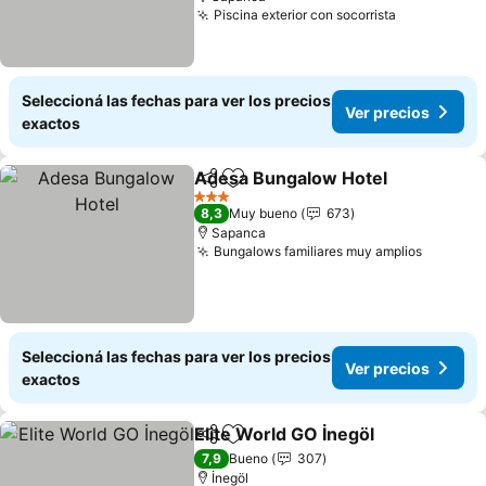
Piscina exterior con socorrista
Seleccioná las fechas para ver los precios
Ver precios
exactos
Adesa Bungalow Hotel
Compartir
Añadir a favoritos
3 Estrellas
8,3
Muy bueno
673
Sapanca
Bungalows familiares muy amplios
Seleccioná las fechas para ver los precios
Ver precios
exactos
Elite World GO İnegöl
Compartir
Añadir a favoritos
7,9
Bueno
307
İnegöl