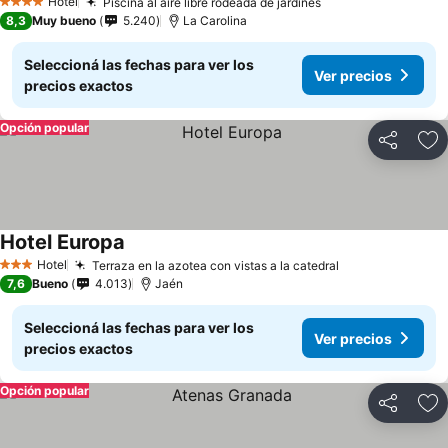
Hotel
Piscina al aire libre rodeada de jardines
4 Estrellas
8,3
Muy bueno
5.240
La Carolina
Seleccioná las fechas para ver los
Ver precios
precios exactos
Opción popular
Compartir
Añ
Hotel Europa
Hotel
Terraza en la azotea con vistas a la catedral
3 Estrellas
7,6
Bueno
4.013
Jaén
Seleccioná las fechas para ver los
Ver precios
precios exactos
Opción popular
Compartir
Añ