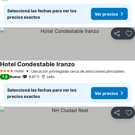
Seleccioná las fechas para ver los
Ver precios
precios exactos
Compartir
Añ
Hotel Condestable Iranzo
Hotel
Ubicación privilegiada cerca de atracciones principales
4 Estrellas
7,8
Bueno
9.977
Jaén
Seleccioná las fechas para ver los
Ver precios
precios exactos
Compartir
Añ