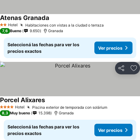
Atenas Granada
Hotel
Habitaciones con vistas a la ciudad o terraza
2 Estrellas
7,6
Bueno
9.650
Granada
Seleccioná las fechas para ver los
Ver precios
precios exactos
Compartir
Añ
Porcel Alixares
Hotel
Piscina exterior de temporada con solárium
4 Estrellas
8,3
Muy bueno
15.398
Granada
Seleccioná las fechas para ver los
Ver precios
precios exactos