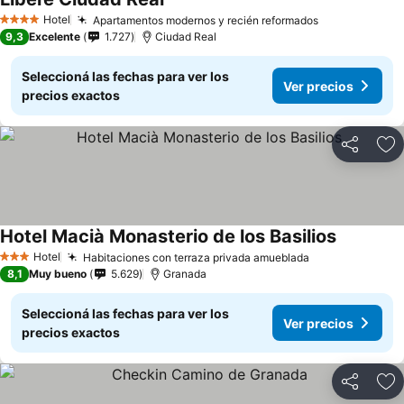
Hotel
Apartamentos modernos y recién reformados
4 Estrellas
9,3
Excelente
1.727
Ciudad Real
Seleccioná las fechas para ver los
Ver precios
precios exactos
Compartir
Añ
Hotel Macià Monasterio de los Basilios
Hotel
Habitaciones con terraza privada amueblada
3 Estrellas
8,1
Muy bueno
5.629
Granada
Seleccioná las fechas para ver los
Ver precios
precios exactos
Compartir
Añ