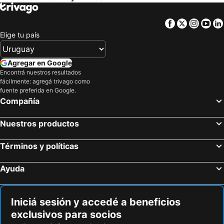
Hoteles en Algarve
Hoteles en Mendoza Provincia
Facebook
Twitter
Insta
Yo
Hoteles en Isla Samana
Hoteles en Bahamas
Elige tu país
Hoteles en Costa Rica
Hoteles en República Dominicana
Agregar en Google
Encontrá nuestros resultados
fácilmente: agregá trivago como
fuente preferida en Google.
Compañía
Nuestros productos
Términos y políticas
Ayuda
Iniciá sesión y accedé a beneficios
exclusivos para socios