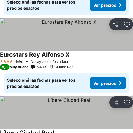
Seleccioná las fechas para ver los
Ver precios
precios exactos
Compartir
Añ
Eurostars Rey Alfonso X
Hotel
Desayuno bufé variado
4 Estrellas
8,3
Muy bueno
6.493
Ciudad Real
Seleccioná las fechas para ver los
Ver precios
precios exactos
Compartir
Añ
Líbere Ciudad Real