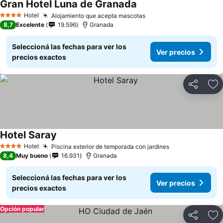
Gran Hotel Luna de Granada
Hotel
Alojamiento que acepta mascotas
4 Estrellas
8,7
Excelente
19.596
Granada
Seleccioná las fechas para ver los
Ver precios
precios exactos
Compartir
Añ
Hotel Saray
Hotel
Piscina exterior de temporada con jardines
4 Estrellas
8,4
Muy bueno
16.931
Granada
Seleccioná las fechas para ver los
Ver precios
precios exactos
Opción popular
Compartir
Añ