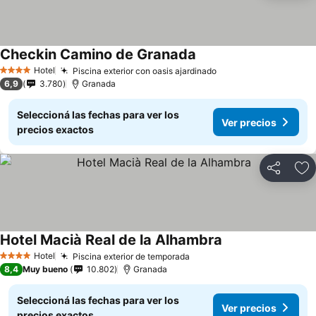
Checkin Camino de Granada
Hotel
Piscina exterior con oasis ajardinado
4 Estrellas
6,9
3.780
Granada
Seleccioná las fechas para ver los
Ver precios
precios exactos
Compartir
Añ
Hotel Macià Real de la Alhambra
Hotel
Piscina exterior de temporada
4 Estrellas
8,4
Muy bueno
10.802
Granada
Seleccioná las fechas para ver los
Ver precios
precios exactos