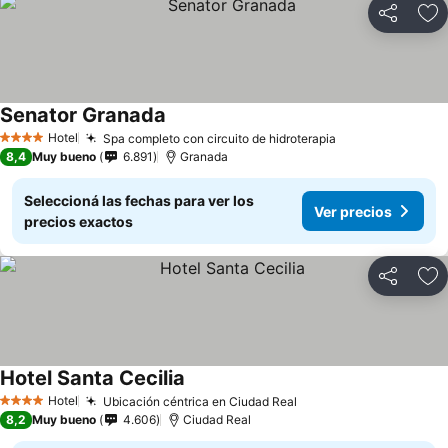
Compartir
Añ
Senator Granada
Hotel
Spa completo con circuito de hidroterapia
4 Estrellas
8,4
Muy bueno
6.891
Granada
Seleccioná las fechas para ver los
Ver precios
precios exactos
Compartir
Añ
Hotel Santa Cecilia
Hotel
Ubicación céntrica en Ciudad Real
4 Estrellas
8,2
Muy bueno
4.606
Ciudad Real