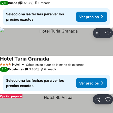
7,6
Bueno
5.138
Granada
Seleccioná las fechas para ver los
Ver precios
precios exactos
Compartir
Añ
Hotel Turia Granada
Hotel
Cócteles de autor de la mano de expertos
4 Estrellas
8,5
Excelente
9.880
Granada
Seleccioná las fechas para ver los
Ver precios
precios exactos
Opción popular
Compartir
Añ