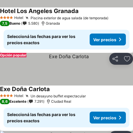
Hotel Los Angeles Granada
Hotel
Piscina exterior de agua salada (de temporada)
4 Estrellas
7,5
Bueno
5.580
Granada
Seleccioná las fechas para ver los
Ver precios
precios exactos
Opción popular
Compartir
Añ
Exe Doña Carlota
Hotel
Un desayuno buffet espectacular
4 Estrellas
8,6
Excelente
7.291
Ciudad Real
Seleccioná las fechas para ver los
Ver precios
precios exactos