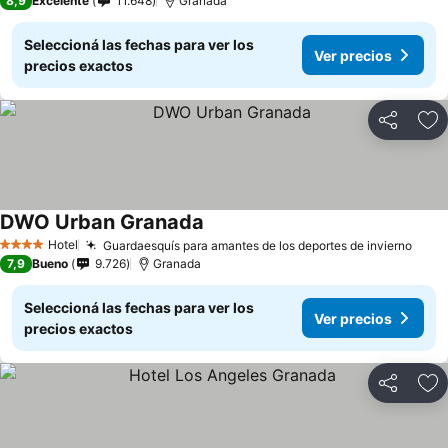
8,9
Excelente
11.648
Granada
Seleccioná las fechas para ver los
Ver precios
precios exactos
Compartir
Añ
DWO Urban Granada
Hotel
Guardaesquís para amantes de los deportes de invierno
4 Estrellas
7,9
Bueno
9.726
Granada
Seleccioná las fechas para ver los
Ver precios
precios exactos
Compartir
Añ