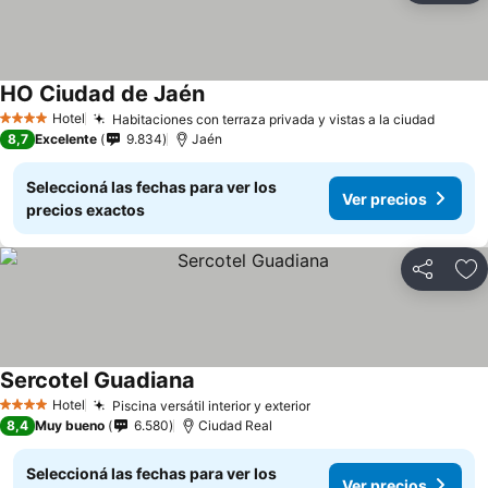
HO Ciudad de Jaén
Hotel
Habitaciones con terraza privada y vistas a la ciudad
4 Estrellas
8,7
Excelente
9.834
Jaén
Seleccioná las fechas para ver los
Ver precios
precios exactos
Compartir
Añ
Sercotel Guadiana
Hotel
Piscina versátil interior y exterior
4 Estrellas
8,4
Muy bueno
6.580
Ciudad Real
Seleccioná las fechas para ver los
Ver precios