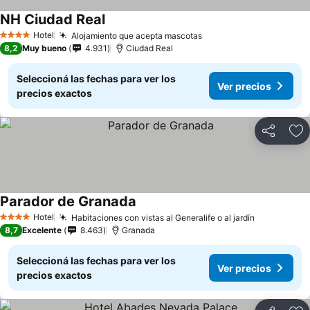
NH Ciudad Real
Hotel
Alojamiento que acepta mascotas
4 Estrellas
8,2
Muy bueno
4.931
Ciudad Real
Seleccioná las fechas para ver los
Ver precios
precios exactos
Compartir
Añ
Parador de Granada
Hotel
Habitaciones con vistas al Generalife o al jardín
4 Estrellas
8,7
Excelente
8.463
Granada
Seleccioná las fechas para ver los
Ver precios
precios exactos