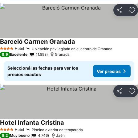
Compartir
Añ
Barceló Carmen Granada
Hotel
Ubicación privilegiada en el centro de Granada
4 Estrellas
8,9
Excelente
11.898
Granada
Seleccioná las fechas para ver los
Ver precios
precios exactos
Compartir
Añ
Hotel Infanta Cristina
Hotel
Piscina exterior de temporada
4 Estrellas
8,2
Muy bueno
4.746
Jaén