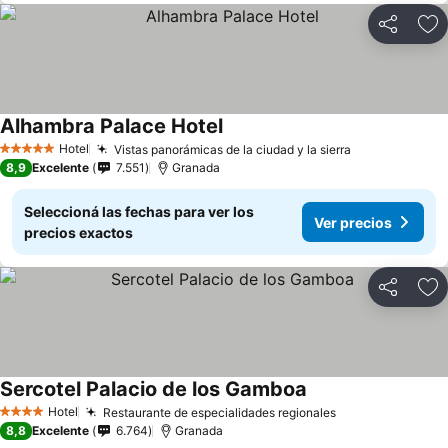
Compartir
Añ
Alhambra Palace Hotel
Hotel
Vistas panorámicas de la ciudad y la sierra
5 Estrellas
8,9
Excelente
7.551
Granada
Seleccioná las fechas para ver los
Ver precios
precios exactos
Compartir
Añ
Sercotel Palacio de los Gamboa
Hotel
Restaurante de especialidades regionales
4 Estrellas
8,8
Excelente
6.764
Granada