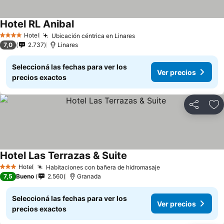
Hotel RL Anibal
Hotel
Ubicación céntrica en Linares
4 Estrellas
7,0
2.737
Linares
Seleccioná las fechas para ver los
Ver precios
precios exactos
Compartir
Añ
Hotel Las Terrazas & Suite
Hotel
Habitaciones con bañera de hidromasaje
3 Estrellas
7,5
Bueno
2.560
Granada
Seleccioná las fechas para ver los
Ver precios
precios exactos