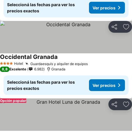
Seleccioná las fechas para ver los
Ver precios
precios exactos
Compartir
Añ
Occidental Granada
Hotel
Guardaesquís y alquiler de equipos
4 Estrellas
8,8
Excelente
6.982
Granada
Seleccioná las fechas para ver los
Ver precios
precios exactos
Opción popular
Compartir
Añ