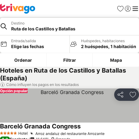
Favoritos
Iniciar 
Me
Destino
Ruta de los Castillos y Batallas
Entrada/salida
Huéspedes, habitaciones
Elige las fechas
2 huéspedes, 1 habitación
Ordenar
Filtrar
Mapa
Hoteles en Ruta de los Castillos y Batallas
(España)
Cómo influyen los pagos en los resultados
Opción popular
Compartir
Añ
Barceló Granada Congress
Hotel
Arroz andaluz del restaurante Arrozante
5 Estrellas