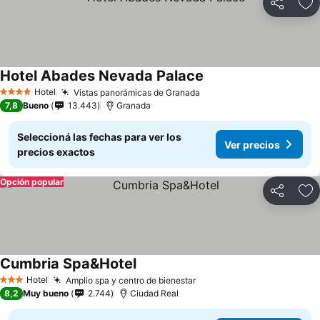
Compartir
Añ
Hotel Abades Nevada Palace
Hotel
Vistas panorámicas de Granada
4 Estrellas
7,8
Bueno
13.443
Granada
Seleccioná las fechas para ver los
Ver precios
precios exactos
Opción popular
Compartir
Añ
Cumbria Spa&Hotel
Hotel
Amplio spa y centro de bienestar
3 Estrellas
8,2
Muy bueno
2.744
Ciudad Real