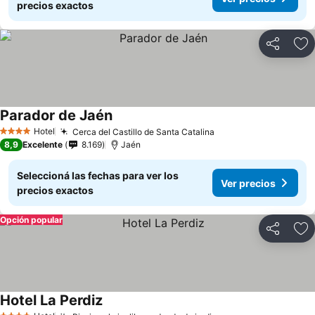
precios exactos
Compartir
Añ
Parador de Jaén
Hotel
Cerca del Castillo de Santa Catalina
4 Estrellas
8,9
Excelente
8.169
Jaén
Seleccioná las fechas para ver los
Ver precios
precios exactos
Opción popular
Compartir
Añ
Hotel La Perdiz