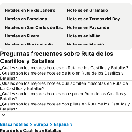
Hoteles en Río de Janeiro
Hoteles en Gramado
Hoteles en Barcelona
Hoteles en Termas del Dayman
Hoteles en San Carlos de Bariloche
Hoteles en Paysandú
Hoteles en Rivera
Hoteles en Milán
Hoteles en Florianópolis
Hoteles en Maceió
Preguntas frecuentes sobre Ruta de los
Hoteles en Mendoza Capital
Hoteles en Roma
Castillos y Batallas
Hoteles en Petrópolis
Hoteles en Punta del Diablo
¿Cuáles son los mejores hoteles en Ruta de los Castillos y Batallas?
Hoteles en Miami Beach
Hoteles en Canela
¿Cuáles son los mejores hoteles de lujo en Ruta de los Castillos y
Batallas?
Hoteles en Chuy
Hoteles en Berlín
¿Cuáles son los mejores hoteles que admiten mascotas en Ruta de
Hoteles en Uruguay
Hoteles en Salto
los Castillos y Batallas?
¿Cuáles son los mejores hoteles con spa en Ruta de los Castillos y
Hoteles en Brasil
Hoteles en Florida
Batallas?
¿Cuáles son los mejores hoteles con pileta en Ruta de los Castillos y
Hoteles en Aruba
Hoteles en Canelones
Batallas?
Hoteles en Argentina
Hoteles en Mallorca
Hoteles en Asunción
Hoteles en Artigas
Busca hoteles
Europa
España
Hoteles en Departamento de Colonia
Hoteles en Rocha
Ruta de los Castillos y Batallas