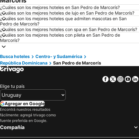
Marcorís
Hoteles en Maceió
Hoteles en Conil de la Frontera
¿Cuáles son los mejores hoteles en San Pedro de Marcorís?
Hoteles en Ámsterdam
Hoteles en Foz de Iguazú
¿Cuáles son los mejores hoteles de lujo en San Pedro de Marcorís?
¿Cuáles son los mejores hoteles que admiten mascotas en San
Hoteles en Maragogi
Hoteles en Punta del Diablo
Pedro de Marcorís?
Hoteles en Brasil
Hoteles en Maldonado
¿Cuáles son los mejores hoteles con spa en San Pedro de Marcorís?
¿Cuáles son los mejores hoteles con pileta en San Pedro de
Hoteles en Uruguay
Hoteles en Departamento de Colonia
Marcorís?
Hoteles en Argentina
Hoteles en Mallorca
Hoteles en Rocha
Hoteles en España
Busca hoteles
Centro- y Sudamérica
República Dominicana
San Pedro de Marcorís
Hoteles en Asturias
Hoteles en Asunción
Hoteles en Salto
Hoteles en Isla Samana
Facebook
Twitter
Insta
Yo
Hoteles en Bahamas
Hoteles en República Dominicana
Elige tu país
Hoteles en Colombia
Hoteles en Corea del Sur
Hoteles en Lanzarote
Hoteles en Alaska
Agregar en Google
Hoteles en Curazao
Encontrá nuestros resultados
fácilmente: agregá trivago como
fuente preferida en Google.
Compañía