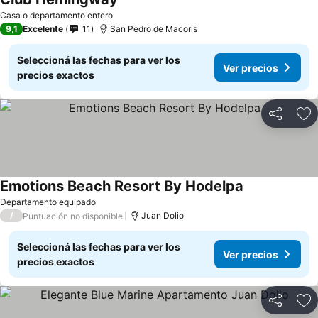
Casa o departamento entero
9,1
Excelente
11
San Pedro de Macoris
Seleccioná las fechas para ver los
Ver precios
precios exactos
Compartir
Añ
Emotions Beach Resort By Hodelpa
Departamento equipado
/
Juan Dolio
Puntuación no disponible
Seleccioná las fechas para ver los
Ver precios
precios exactos
Compartir
Añ