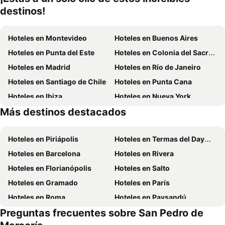
destinos!
Hoteles en Montevideo
Hoteles en Buenos Aires
Hoteles en Punta del Este
Hoteles en Colonia del Sacramento
Hoteles en Madrid
Hoteles en Río de Janeiro
Hoteles en Santiago de Chile
Hoteles en Punta Cana
Hoteles en Ibiza
Hoteles en Nueva York
Más destinos destacados
Hoteles en Isla de Miconos
Hoteles en Aruba
Hoteles en Piriápolis
Hoteles en Termas del Dayman
Hoteles en Barcelona
Hoteles en Rivera
Hoteles en Florianópolis
Hoteles en Salto
Hoteles en Gramado
Hoteles en París
Hoteles en Roma
Hoteles en Paysandú
Preguntas frecuentes sobre San Pedro de
Hoteles en San Carlos de Bariloche
Hoteles en Chuy