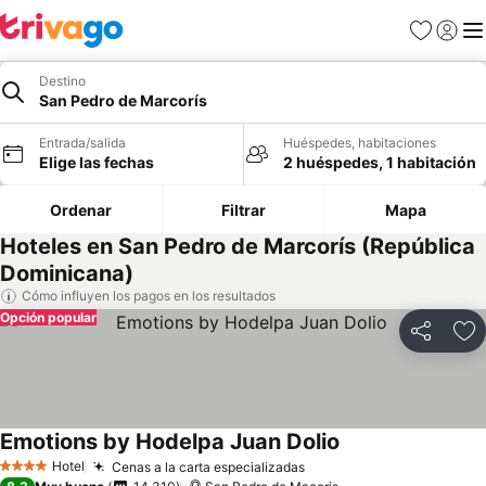
Favoritos
Iniciar 
Me
Destino
San Pedro de Marcorís
Entrada/salida
Huéspedes, habitaciones
Elige las fechas
2 huéspedes, 1 habitación
Ordenar
Filtrar
Mapa
Hoteles en San Pedro de Marcorís (República
Dominicana)
Cómo influyen los pagos en los resultados
Opción popular
Compartir
Añ
Emotions by Hodelpa Juan Dolio
Hotel
Cenas a la carta especializadas
4 Estrellas