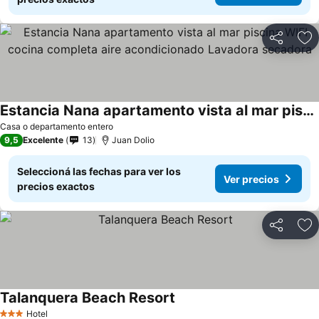
Compartir
Añ
Estancia Nana apartamento vista al mar piscina WIFI cocina completa aire acondicionado Lavadora secadora
Casa o departamento entero
9,5
Excelente
13
Juan Dolio
Seleccioná las fechas para ver los
Ver precios
precios exactos
Compartir
Añ
Talanquera Beach Resort
Hotel
3 Estrellas