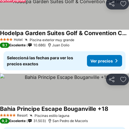
Opción popular
Compartir
Añ
Hodelpa Garden Suites Golf & Convention Center
Hotel
Piscina exterior muy grande
4 Estrellas
9,1
Excelente
10.686
Juan Dolio
Seleccioná las fechas para ver los
Ver precios
precios exactos
Compartir
Añ
Bahia Principe Escape Bouganville +18
Resort
Piscinas estilo laguna
5 Estrellas
9,2
Excelente
31.503
San Pedro de Macoris