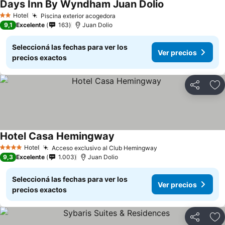
Days Inn By Wyndham Juan Dolio
Hotel
Piscina exterior acogedora
2 Estrellas
9,1
Excelente
163
Juan Dolio
Seleccioná las fechas para ver los
Ver precios
precios exactos
Compartir
Añ
Hotel Casa Hemingway
Hotel
Acceso exclusivo al Club Hemingway
4 Estrellas
9,3
Excelente
1.003
Juan Dolio
Seleccioná las fechas para ver los
Ver precios
precios exactos
Compartir
Añ