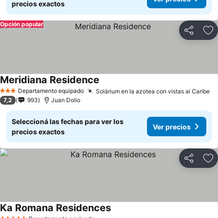
precios exactos
Opción popular
Compartir
Añ
Meridiana Residence
Departamento equipado
Solárium en la azotea con vistas al Caribe
3 Estrellas
7,2
993
Juan Dolio
Seleccioná las fechas para ver los
Ver precios
precios exactos
Compartir
Añ
Ka Romana Residences