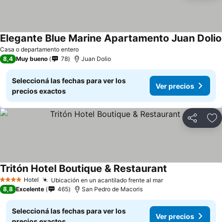
Elegante Blue Marine Apartamento Juan Dolio
Casa o departamento entero
8,4
Muy bueno
78
Juan Dolio
Seleccioná las fechas para ver los
Ver precios
precios exactos
Compartir
Añ
Tritón Hotel Boutique & Restaurant
Hotel
Ubicación en un acantilado frente al mar
4 Estrellas
8,8
Excelente
465
San Pedro de Macoris
Seleccioná las fechas para ver los
Ver precios
precios exactos