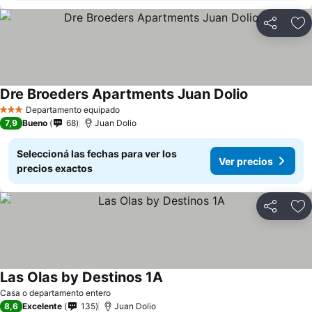
Compartir
Añ
Dre Broeders Apartments Juan Dolio
Departamento equipado
3 Estrellas
7,9
Bueno
68
Juan Dolio
Seleccioná las fechas para ver los
Ver precios
precios exactos
Compartir
Añ
Las Olas by Destinos 1A
Casa o departamento entero
8,6
Excelente
135
Juan Dolio