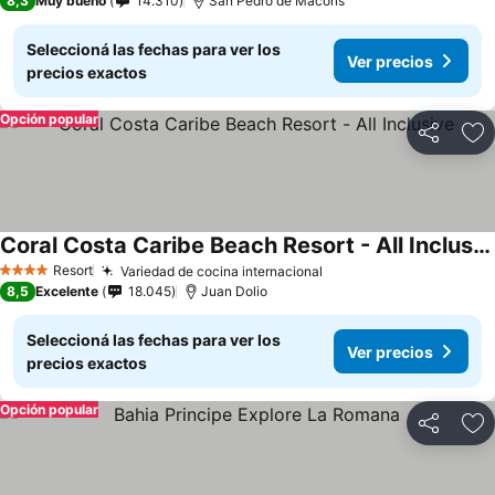
8,3
Muy bueno
14.310
San Pedro de Macoris
Seleccioná las fechas para ver los
Ver precios
precios exactos
Opción popular
Compartir
Añ
Coral Costa Caribe Beach Resort - All Inclusive
Resort
Variedad de cocina internacional
4 Estrellas
8,5
Excelente
18.045
Juan Dolio
Seleccioná las fechas para ver los
Ver precios
precios exactos
Opción popular
Compartir
Añ