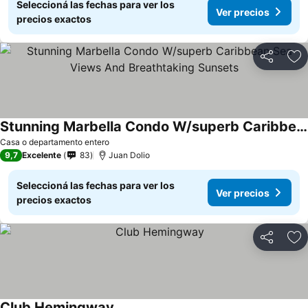
Seleccioná las fechas para ver los
Ver precios
precios exactos
Compartir
Añ
Stunning Marbella Condo W/superb Caribbean Sea Views And Breathtaking Sunsets
Casa o departamento entero
9,7
Excelente
83
Juan Dolio
Seleccioná las fechas para ver los
Ver precios
precios exactos
Compartir
Añ
Club Hemingway