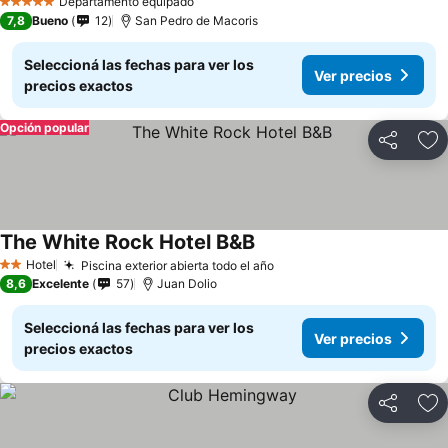
Departamento equipado
5 Estrellas
7,8
Bueno
12
San Pedro de Macoris
Seleccioná las fechas para ver los
Ver precios
precios exactos
Opción popular
Compartir
Añ
The White Rock Hotel B&B
Hotel
Piscina exterior abierta todo el año
2 Estrellas
8,6
Excelente
57
Juan Dolio
Seleccioná las fechas para ver los
Ver precios
precios exactos
Compartir
Añ