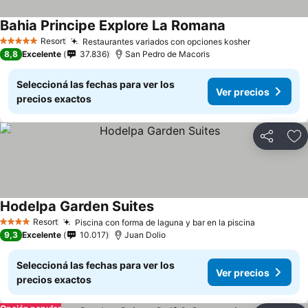
Bahia Principe Explore La Romana
Resort
Restaurantes variados con opciones kosher
5 Estrellas
8,8
Excelente
37.836
San Pedro de Macoris
Seleccioná las fechas para ver los
Ver precios
precios exactos
Compartir
Añ
Hodelpa Garden Suites
Resort
Piscina con forma de laguna y bar en la piscina
4 Estrellas
9,3
Excelente
10.017
Juan Dolio
Seleccioná las fechas para ver los
Ver precios
precios exactos