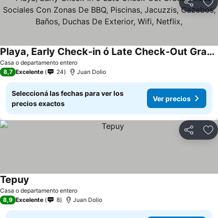
Compartir
Añ
Playa, Early Check-in ó Late Check-Out Gratis, Areas Sociales Con Zonas De BBQ, Piscinas, Jacuzzis, Gazebos, Baños, Duchas De Exterior, Wifi, Netflix,
Casa o departamento entero
8,7
Excelente
24
Juan Dolio
Seleccioná las fechas para ver los
Ver precios
precios exactos
Compartir
Añ
Tepuy
Casa o departamento entero
8,9
Excelente
8
Juan Dolio