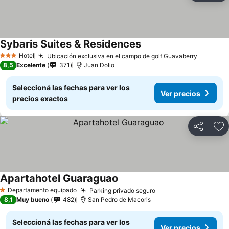
Sybaris Suites & Residences
Hotel
Ubicación exclusiva en el campo de golf Guavaberry
3 Estrellas
8,5
Excelente
371
Juan Dolio
Seleccioná las fechas para ver los
Ver precios
precios exactos
Compartir
Añ
Apartahotel Guaraguao
Departamento equipado
Parking privado seguro
1 Estrellas
8,1
Muy bueno
482
San Pedro de Macoris
Seleccioná las fechas para ver los
Ver precios