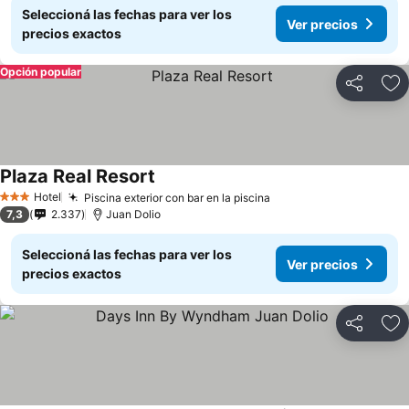
Seleccioná las fechas para ver los
Ver precios
precios exactos
Opción popular
Compartir
Añ
Plaza Real Resort
Hotel
Piscina exterior con bar en la piscina
3 Estrellas
7,3
2.337
Juan Dolio
Seleccioná las fechas para ver los
Ver precios
precios exactos
Compartir
Añ