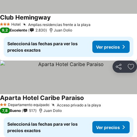
Club Hemingway
Hotel
Amplias residencias frente a la playa
3 Estrellas
9,2
Excelente
2.830
Juan Dolio
Seleccioná las fechas para ver los
Ver precios
precios exactos
Compartir
Añ
Aparta Hotel Caribe Paraiso
Departamento equipado
Acceso privado a la playa
2 Estrellas
7,8
Bueno
517
Juan Dolio
Seleccioná las fechas para ver los
Ver precios
precios exactos