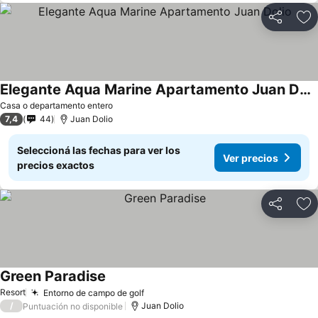
Compartir
Añ
Elegante Aqua Marine Apartamento Juan Dolio
Casa o departamento entero
7,4
44
Juan Dolio
Seleccioná las fechas para ver los
Ver precios
precios exactos
Compartir
Añ
Green Paradise
Resort
Entorno de campo de golf
/
Juan Dolio
Puntuación no disponible