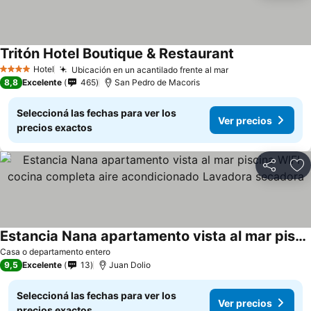
Tritón Hotel Boutique & Restaurant
Ver precios
Hotel
Ubicación en un acantilado frente al mar
Ver precios
4 Estrellas
8,8
Excelente
465
San Pedro de Macoris
Seleccioná las fechas para ver los
Ver precios
precios exactos
Compartir
Añ
Estancia Nana apartamento vista al mar piscina WIFI cocina completa aire acondicionado Lavadora secadora
Ver precios
Casa o departamento entero
9,5
Excelente
13
Juan Dolio
Seleccioná las fechas para ver los
Ver precios
precios exactos