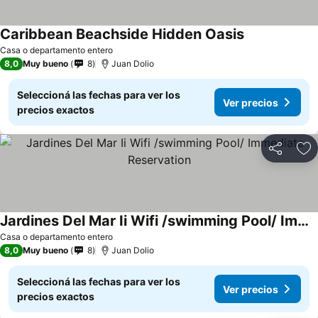
Caribbean Beachside Hidden Oasis
Ver precios
Casa o departamento entero
8,0
Muy bueno
8
Juan Dolio
Seleccioná las fechas para ver los
Ver precios
precios exactos
Compartir
Añ
Jardines Del Mar Ii Wifi /swimming Pool/ Immediate Reservation
Ver precios
Casa o departamento entero
8,0
Muy bueno
8
Juan Dolio
Seleccioná las fechas para ver los
Ver precios
precios exactos