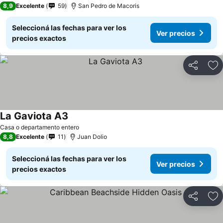
8,9
Excelente
59
San Pedro de Macoris
Seleccioná las fechas para ver los
Ver precios
precios exactos
Compartir
Añ
La Gaviota A3
Ver precios
Casa o departamento entero
8,8
Excelente
11
Juan Dolio
Seleccioná las fechas para ver los
Ver precios
precios exactos
Compartir
Añ