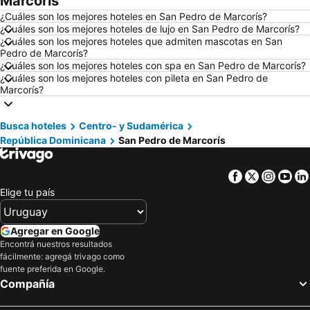
Marcorís
Hoteles en Maceió
Hoteles en Conil de la Frontera
¿Cuáles son los mejores hoteles en San Pedro de Marcorís?
Hoteles en Ámsterdam
Hoteles en Foz de Iguazú
¿Cuáles son los mejores hoteles de lujo en San Pedro de Marcorís?
¿Cuáles son los mejores hoteles que admiten mascotas en San
Hoteles en Maragogi
Hoteles en Punta del Diablo
Pedro de Marcorís?
Hoteles en Brasil
Hoteles en Maldonado
¿Cuáles son los mejores hoteles con spa en San Pedro de Marcorís?
¿Cuáles son los mejores hoteles con pileta en San Pedro de
Hoteles en Uruguay
Hoteles en Departamento de Colonia
Marcorís?
Hoteles en Argentina
Hoteles en Mallorca
Hoteles en Rocha
Hoteles en España
Busca hoteles
Centro- y Sudamérica
República Dominicana
San Pedro de Marcorís
Hoteles en Asturias
Hoteles en Asunción
Hoteles en Salto
Hoteles en Isla Samana
Facebook
Twitter
Insta
Yo
Hoteles en Bahamas
Hoteles en República Dominicana
Elige tu país
Hoteles en Colombia
Hoteles en Corea del Sur
Hoteles en Lanzarote
Hoteles en Alaska
Agregar en Google
Hoteles en Curazao
Encontrá nuestros resultados
fácilmente: agregá trivago como
fuente preferida en Google.
Compañía