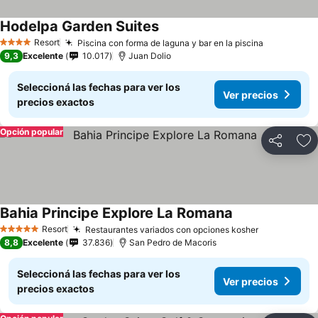
Hodelpa Garden Suites
Ver precios
Resort
Piscina con forma de laguna y bar en la piscina
Ver preci
4 Estrellas
9,3
Excelente
10.017
Juan Dolio
Seleccioná las fechas para ver los
Ver precios
precios exactos
Opción popular
Compartir
Añ
Bahia Principe Explore La Romana
Ver precios
Resort
Restaurantes variados con opciones kosher
Ver precio
5 Estrellas
8,8
Excelente
37.836
San Pedro de Macoris
Seleccioná las fechas para ver los
Ver precios
precios exactos