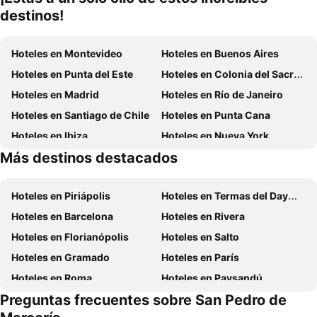
destinos!
Hoteles en Montevideo
Hoteles en Buenos Aires
Hoteles en Punta del Este
Hoteles en Colonia del Sacramento
Hoteles en Madrid
Hoteles en Río de Janeiro
Hoteles en Santiago de Chile
Hoteles en Punta Cana
Hoteles en Ibiza
Hoteles en Nueva York
Más destinos destacados
Hoteles en Isla de Miconos
Hoteles en Aruba
Hoteles en Piriápolis
Hoteles en Termas del Dayman
Hoteles en Barcelona
Hoteles en Rivera
Hoteles en Florianópolis
Hoteles en Salto
Hoteles en Gramado
Hoteles en París
Hoteles en Roma
Hoteles en Paysandú
Preguntas frecuentes sobre San Pedro de
Hoteles en San Carlos de Bariloche
Hoteles en Chuy