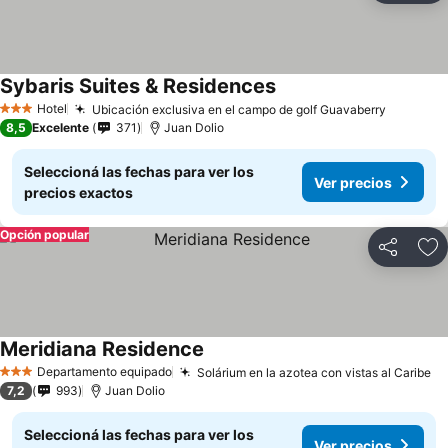
Sybaris Suites & Residences
Ver precios
Hotel
Ubicación exclusiva en el campo de golf Guavaberry
Ver prec
3 Estrellas
8,5
Excelente
371
Juan Dolio
Seleccioná las fechas para ver los
Ver precios
precios exactos
Opción popular
Compartir
Añ
Meridiana Residence
Ver precios
Departamento equipado
Solárium en la azotea con vistas al Caribe
Ve
3 Estrellas
7,2
993
Juan Dolio
Seleccioná las fechas para ver los
Ver precios