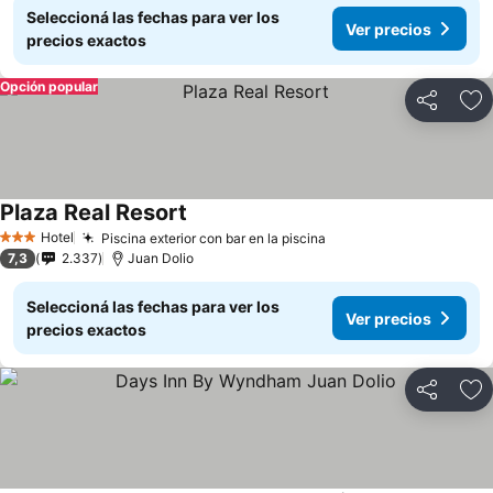
Seleccioná las fechas para ver los
Ver precios
precios exactos
Opción popular
Compartir
Añ
Plaza Real Resort
Ver precios
Hotel
Piscina exterior con bar en la piscina
Ver precios
3 Estrellas
7,3
2.337
Juan Dolio
Seleccioná las fechas para ver los
Ver precios
precios exactos
Compartir
Añ