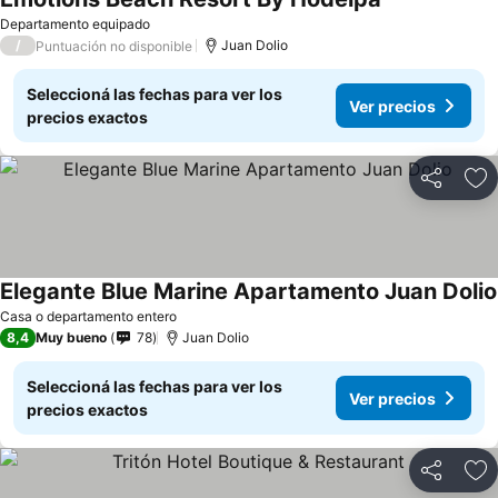
Ver precios
Departamento equipado
/
Juan Dolio
Puntuación no disponible
Seleccioná las fechas para ver los
Ver precios
precios exactos
Compartir
Añ
Elegante Blue Marine Apartamento Juan Dolio
Casa o departamento entero
8,4
Muy bueno
78
Juan Dolio
Seleccioná las fechas para ver los
Ver precios
precios exactos
Compartir
Añ