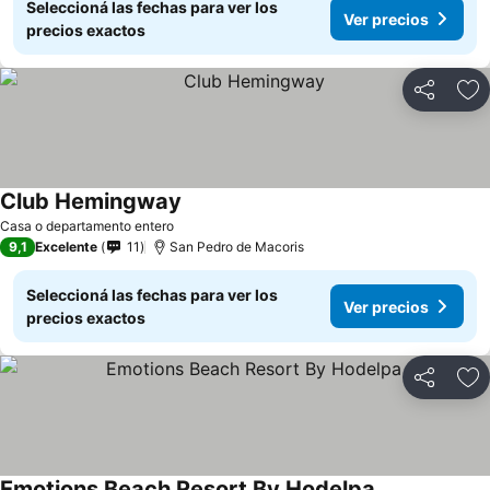
Seleccioná las fechas para ver los
Ver precios
precios exactos
Compartir
Añ
Club Hemingway
Ver precios
Casa o departamento entero
9,1
Excelente
11
San Pedro de Macoris
Seleccioná las fechas para ver los
Ver precios
precios exactos
Compartir
Añ
Emotions Beach Resort By Hodelpa