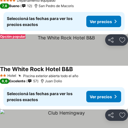
Departamento equipado
5 Estrellas
7,8
Bueno
12
San Pedro de Macoris
Seleccioná las fechas para ver los
Ver precios
precios exactos
Opción popular
Compartir
Añ
The White Rock Hotel B&B
Ver precios
Hotel
Piscina exterior abierta todo el año
Ver precios
2 Estrellas
8,6
Excelente
57
Juan Dolio
Seleccioná las fechas para ver los
Ver precios
precios exactos
Compartir
Añ