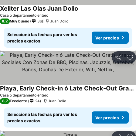
Xeliter Las Olas Juan Dolio
Ver precios
Casa o departamento entero
8,2
Muy bueno
36
Juan Dolio
Seleccioná las fechas para ver los
Ver precios
precios exactos
Compartir
Añ
Playa, Early Check-in ó Late Check-Out Gratis, Areas Sociales Con Zonas De BBQ, Piscinas, Jacuzzis, Gazebos, Baños, Duchas De Exterior, Wifi, Netflix,
Ver precios
Casa o departamento entero
8,7
Excelente
24
Juan Dolio
Seleccioná las fechas para ver los
Ver precios
precios exactos