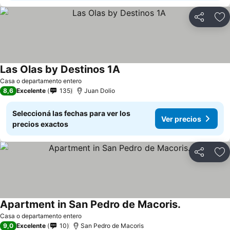
Compartir
Añ
Las Olas by Destinos 1A
Ver precios
Casa o departamento entero
8,6
Excelente
135
Juan Dolio
Seleccioná las fechas para ver los
Ver precios
precios exactos
Compartir
Añ
Apartment in San Pedro de Macoris.
Ver precios
Casa o departamento entero
9,0
Excelente
10
San Pedro de Macoris