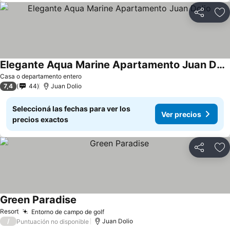
Compartir
Añ
Elegante Aqua Marine Apartamento Juan Dolio
Ver precios
Casa o departamento entero
7,4
44
Juan Dolio
Seleccioná las fechas para ver los
Ver precios
precios exactos
Compartir
Añ
Green Paradise
Ver precios
Resort
Entorno de campo de golf
Ver precios
/
Juan Dolio
Puntuación no disponible