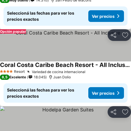
8,3
Muy bueno
14.310
San Pedro de Macoris
Seleccioná las fechas para ver los
Ver precios
precios exactos
Opción popular
Compartir
Añ
Coral Costa Caribe Beach Resort - All Inclusive
Ver precios
Resort
Variedad de cocina internacional
Ver precios
4 Estrellas
8,5
Excelente
18.045
Juan Dolio
Seleccioná las fechas para ver los
Ver precios
precios exactos
Compartir
Añ