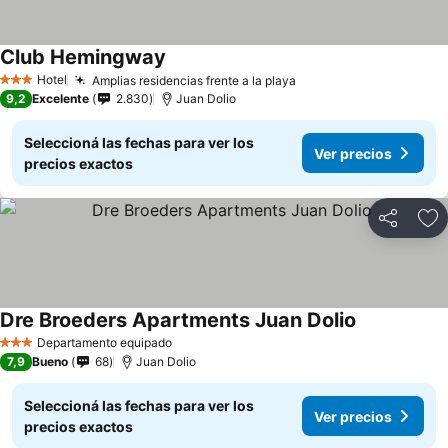
Club Hemingway
Ver precios
Hotel
Amplias residencias frente a la playa
Ver precios
3 Estrellas
9,2
Excelente
2.830
Juan Dolio
Seleccioná las fechas para ver los
Ver precios
precios exactos
Compartir
Añ
Dre Broeders Apartments Juan Dolio
Ver precios
Departamento equipado
3 Estrellas
7,9
Bueno
68
Juan Dolio
Seleccioná las fechas para ver los
Ver precios
precios exactos