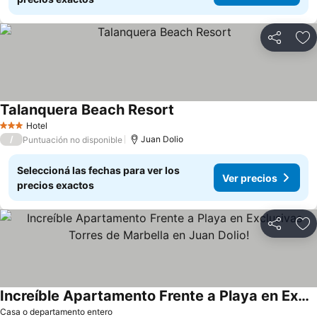
Compartir
Añ
Talanquera Beach Resort
Ver precios
Hotel
3 Estrellas
/
Juan Dolio
Puntuación no disponible
Seleccioná las fechas para ver los
Ver precios
precios exactos
Compartir
Añ
Increíble Apartamento Frente a Playa en Exclusivas Torres de Marbella en Juan Dolio!
Ver precios
Casa o departamento entero