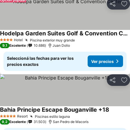
Opción popular
Compartir
Añ
Hodelpa Garden Suites Golf & Convention Center
Ver precios
Hotel
Piscina exterior muy grande
Ver precios
4 Estrellas
9,1
Excelente
10.686
Juan Dolio
Seleccioná las fechas para ver los
Ver precios
precios exactos
Compartir
Añ
Bahia Principe Escape Bouganville +18
Ver preci
Resort
Piscinas estilo laguna
Ver precios
5 Estrellas
9,2
Excelente
31.503
San Pedro de Macoris