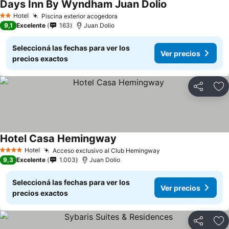
Days Inn By Wyndham Juan Dolio
Ver precios
Hotel
Piscina exterior acogedora
Ver precios
2 Estrellas
9,1
Excelente
163
Juan Dolio
Seleccioná las fechas para ver los
Ver precios
precios exactos
Compartir
Añ
Hotel Casa Hemingway
Ver precios
Hotel
Acceso exclusivo al Club Hemingway
Ver precios
4 Estrellas
9,3
Excelente
1.003
Juan Dolio
Seleccioná las fechas para ver los
Ver precios
precios exactos
Compartir
Añ