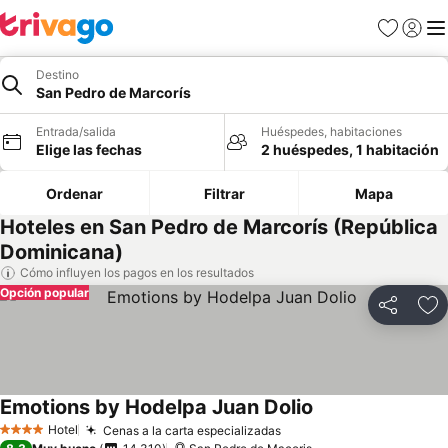
Favoritos
Iniciar 
Me
Destino
San Pedro de Marcorís
Entrada/salida
Huéspedes, habitaciones
Elige las fechas
2 huéspedes, 1 habitación
Ordenar
Filtrar
Mapa
Hoteles en San Pedro de Marcorís (República
Dominicana)
Cómo influyen los pagos en los resultados
Opción popular
Compartir
Añ
Emotions by Hodelpa Juan Dolio
Ver precios
Hotel
Cenas a la carta especializadas
Ver precios
4 Estrellas