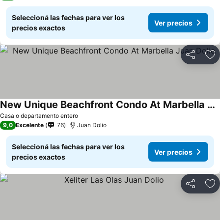
Seleccioná las fechas para ver los
Ver precios
precios exactos
Compartir
Añ
New Unique Beachfront Condo At Marbella Juan Dolio
Ver precios
Casa o departamento entero
9,0
Excelente
76
Juan Dolio
Seleccioná las fechas para ver los
Ver precios
precios exactos
Compartir
Añ