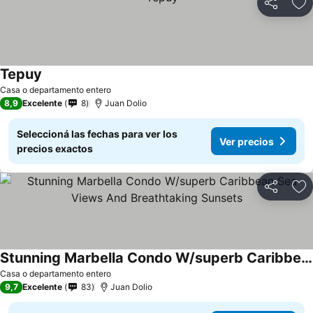
Compartir
Añ
Tepuy
Ver precios
Casa o departamento entero
8,9
Excelente
8
Juan Dolio
Seleccioná las fechas para ver los
Ver precios
precios exactos
Compartir
Añ
Stunning Marbella Condo W/superb Caribbean Sea Views And Breathtaking Sunsets
Ver precios
Casa o departamento entero
9,7
Excelente
83
Juan Dolio