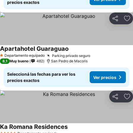
precios exactos
Compartir
Añ
Apartahotel Guaraguao
Ver precios
Departamento equipado
Parking privado seguro
Ver precios
1 Estrellas
8,1
Muy bueno
482
San Pedro de Macoris
Seleccioná las fechas para ver los
Ver precios
precios exactos
Compartir
Añ
Ka Romana Residences
Ver precios