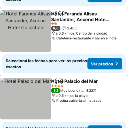
Hotel Faranda Alisas
Compartir
Añadir a favoritos
Santander, Ascend Hotel
Collection
2 Estrellas
6,6
2.465
a 0.6 km de: Centro de la ciudad
Cafetería-restaurante y bar en el hotel
Seleccioná las fechas para ver los precios
Ver precios
exactos
Hotel Palacio del Mar
Compartir
Añadir a favoritos
4 Estrellas
8,1
Muy bueno
4.227
a 0.5 km de la playa
Piscina cubierta climatizada