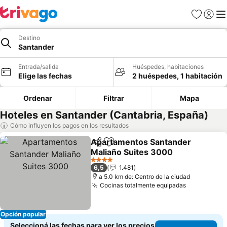
Favoritos
Iniciar 
Me
Destino
Santander
Entrada/salida
Huéspedes, habitaciones
Elige las fechas
2 huéspedes, 1 habitación
Ordenar
Filtrar
Mapa
Hoteles en Santander (Cantabria, España)
Cómo influyen los pagos en los resultados
Apartamentos Santander
Compartir
Añadir a favoritos
Maliaño Suites 3000
4 Estrellas
6,5
1.481
a 5.0 km de: Centro de la ciudad
Cocinas totalmente equipadas
Opción popular
Seleccioná las fechas para ver los precios