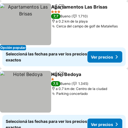
Apartamentos Las Brisas
Compartir
Añadir a favoritos
3 Estrellas
7,7
Bueno
1.710
a 0.2 km de la playa
Cerca del campo de golf de Mataleñas
Opción popular
Seleccioná las fechas para ver los precios
Ver precios
exactos
Hotel Bedoya
Compartir
Añadir a favoritos
1 Estrellas
7,5
Bueno
1.345
a 0.7 km de: Centro de la ciudad
Parking concertado
Seleccioná las fechas para ver los precios
Ver precios
exactos