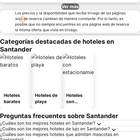
Ver más
Los precios y la disponibilidad que recibe trivago de las páginas
web de reserva cambian de manera constante. Por lo tanto, es
posible que no siempre encuentres en una página web de reserva
la misma oferta que viste en trivago.
Categorías destacadas de hoteles en
Santander
Hoteles
Hoteles de
Hoteles
baratos
playa
con
estaciona
miento
Preguntas frecuentes sobre Santander
¿Cuáles son los mejores hoteles en Santander?
¿Cuáles son los mejores hoteles de lujo en Santander?
¿Cuáles son los mejores hoteles que admiten mascotas en
Santander?