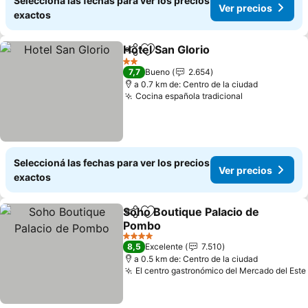
Seleccioná las fechas para ver los precios
Ver precios
exactos
Hotel San Glorio
Compartir
Añadir a favoritos
2 Estrellas
7,7
Bueno
2.654
a 0.7 km de: Centro de la ciudad
Cocina española tradicional
Seleccioná las fechas para ver los precios
Ver precios
exactos
Soho Boutique Palacio de
Compartir
Añadir a favoritos
Pombo
4 Estrellas
8,5
Excelente
7.510
a 0.5 km de: Centro de la ciudad
El centro gastronómico del Mercado del Este