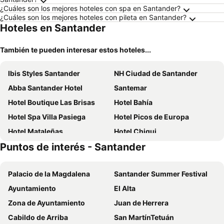
¿Cuáles son los mejores hoteles con spa en Santander?
¿Cuáles son los mejores hoteles con pileta en Santander?
Hoteles en Santander
También te pueden interesar estos hoteles...
Ibis Styles Santander
NH Ciudad de Santander
Abba Santander Hotel
Santemar
Hotel Boutique Las Brisas
Hotel Bahía
Hotel Spa Villa Pasiega
Hotel Picos de Europa
Hotel Mataleñas
Hotel Chiqui
Puntos de interés - Santander
Hotel Palacio del Mar
Dorma Coliseum
Alda Don Carlos
Dorma Sardinero
Palacio de la Magdalena
Santander Summer Festival
Hotel Arha Santander
Castilla Termal Solares
Ayuntamiento
El Alta
Zona de Ayuntamiento
Juan de Herrera
Cabildo de Arriba
San MartínTetuán