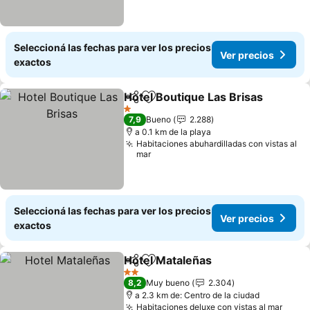
Seleccioná las fechas para ver los precios
Ver precios
exactos
Hotel Boutique Las Brisas
Compartir
Añadir a favoritos
1 Estrellas
7,9
Bueno
2.288
a 0.1 km de la playa
Habitaciones abuhardilladas con vistas al
mar
Seleccioná las fechas para ver los precios
Ver precios
exactos
Hotel Mataleñas
Compartir
Añadir a favoritos
2 Estrellas
8,2
Muy bueno
2.304
a 2.3 km de: Centro de la ciudad
Habitaciones deluxe con vistas al mar