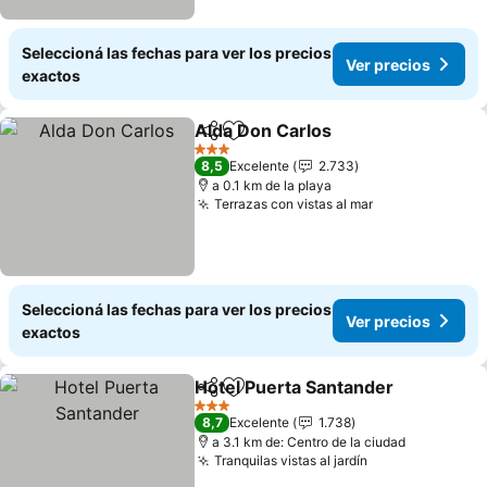
Seleccioná las fechas para ver los precios
Ver precios
exactos
Alda Don Carlos
Compartir
Añadir a favoritos
3 Estrellas
8,5
Excelente
2.733
a 0.1 km de la playa
Terrazas con vistas al mar
Seleccioná las fechas para ver los precios
Ver precios
exactos
Hotel Puerta Santander
Compartir
Añadir a favoritos
3 Estrellas
8,7
Excelente
1.738
a 3.1 km de: Centro de la ciudad
Tranquilas vistas al jardín