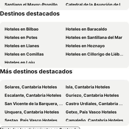
Santiago el Mayor-Pronillo
Catedral de la Asunción de la Virgen
Destinos destacados
Paseo de la Alameda de Oviedo
Real Fábrica de Cañones de La Cavada
La Albericia
La Concha
Hoteles en Bilbao
Hoteles en Baracaldo
Museo de la Naturaleza de Cantabria
Puertochico
Hoteles en Potes
Hoteles en Santillana del Mar
Nueva Montaña
Iglesia de San Martín
Hoteles en Llanes
Hoteles en Hoznayo
Hoteles en Comillas
Hoteles en Cillorigo de Liébana
Hoteles en Loiu
Más destinos destacados
Solares, Cantabria Hoteles
Isla, Cantabria Hoteles
Escalante, Cantabria Hoteles
Guriezo, Cantabria Hoteles
San Vicente de la Barquera, Cantabria Hoteles
Castro Urdiales, Cantabria Hoteles
Unquera, Cantabria Hoteles
Getxo, País Vasco Hoteles
Sestao, País Vasco Hoteles
Camaleño, Cantabria Hoteles
Arrigorriaga, País Vasco Hoteles
Galdakao, País Vasco Hoteles