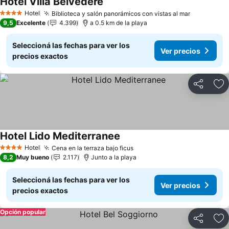
Hotel Villa Belvedere
Hotel
Biblioteca y salón panorámicos con vistas al mar
4 Estrellas
9,5
Excelente
4.399
a 0.5 km de la playa
Seleccioná las fechas para ver los
Ver precios
precios exactos
Compartir
Añ
Hotel Lido Mediterranee
Hotel
Cena en la terraza bajo ficus
4 Estrellas
8,2
Muy bueno
2.117
Junto a la playa
Seleccioná las fechas para ver los
Ver precios
precios exactos
Opción popular
Compartir
Añ