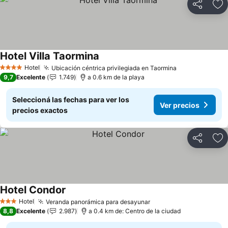
Compartir
Añ
Hotel Villa Taormina
Hotel
Ubicación céntrica privilegiada en Taormina
4 Estrellas
9,7
Excelente
1.749
a 0.6 km de la playa
Seleccioná las fechas para ver los
Ver precios
precios exactos
Compartir
Añ
Hotel Condor
Hotel
Veranda panorámica para desayunar
3 Estrellas
8,8
Excelente
2.987
a 0.4 km de: Centro de la ciudad