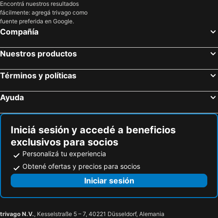
Nápoles, Campania Hoteles
Bari, Apulia Hoteles
Encontrá nuestros resultados
fácilmente: agregá trivago como
Salerno, Campania Hoteles
Mestre, Véneto Hoteles
fuente preferida en Google.
Compañía
Nuestros productos
Términos y políticas
Ayuda
Iniciá sesión y accedé a beneficios
exclusivos para socios
Personalizá tu experiencia
Obtené ofertas y precios para socios
Iniciar sesión
trivago N.V.
, Kesselstraße 5 – 7, 40221 Düsseldorf, Alemania