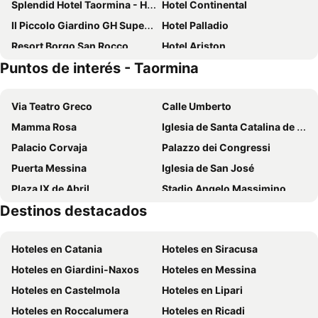
Splendid Hotel Taormina - Handwritten Collection
Hotel Continental
Il Piccolo Giardino GH Superior
Hotel Palladio
Resort Borgo San Rocco
Hotel Ariston
Puntos de interés - Taormina
Hotel Lido Mediterranee
Hotel Villa Bianca
Hotel San Pietro
UNAHOTELS Capotaormina
Via Teatro Greco
Calle Umberto
Villa Angela
Hotel Inn
Mamma Rosa
Iglesia de Santa Catalina de Alejandría
Hotel Bel Soggiorno
Hotel Villa Paradiso
Palacio Corvaja
Palazzo dei Congressi
Hotel Caparena
Eurostars Monte Tauro
Puerta Messina
Iglesia de San José
Taormina Palace Hotel
Hotel Isola Bella
Plaza IX de Abril
Stadio Angelo Massimino
Hotel Le Chevalier
Jonic Hotel Mazzarò
Destinos destacados
Carnaval
De Mazzaro
Panoramic Hotel Taormina
Casa Rupilio
San Cristofaro
Capo Calavà
Hotel Calipso
Hotel Villino Gallodoro
Hoteles en Catania
Hoteles en Siracusa
Etnapolis
Villa Romana
Hotel Pensione Cundari
A'Coffa Rooms
Hoteles en Giardini-Naxos
Hoteles en Messina
Le Salette
Hotel Mediterranée
Quiete Taormina Naxos Tapestry Collection by Hilton
Hoteles en Castelmola
Hoteles en Lipari
Venere B&B Castelmola
Hotel San Giovanni
Hoteles en Roccalumera
Hoteles en Ricadi
Hotel Kalos
Albatros Beach Hotel