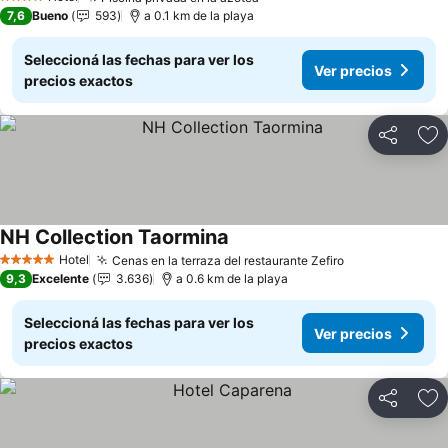
4 Estrellas
7,6
Bueno
593
a 0.1 km de la playa
Seleccioná las fechas para ver los
Ver precios
precios exactos
Compartir
Añ
NH Collection Taormina
Hotel
Cenas en la terraza del restaurante Zefiro
5 Estrellas
9,3
Excelente
3.636
a 0.6 km de la playa
Seleccioná las fechas para ver los
Ver precios
precios exactos
Compartir
Añ