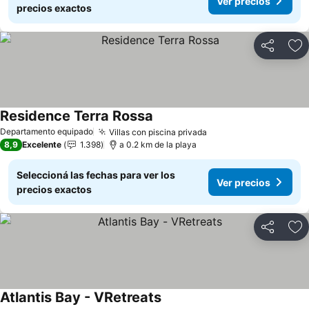
Ver precios
precios exactos
Compartir
Añ
Residence Terra Rossa
Departamento equipado
Villas con piscina privada
8,9
Excelente
1.398
a 0.2 km de la playa
Seleccioná las fechas para ver los
Ver precios
precios exactos
Compartir
Añ
Atlantis Bay - VRetreats