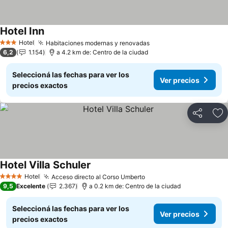
Hotel Inn
Hotel
Habitaciones modernas y renovadas
3 Estrellas
6,2
1.154
a 4.2 km de: Centro de la ciudad
Seleccioná las fechas para ver los
Ver precios
precios exactos
Compartir
Añ
Hotel Villa Schuler
Hotel
Acceso directo al Corso Umberto
4 Estrellas
9,5
Excelente
2.367
a 0.2 km de: Centro de la ciudad
Seleccioná las fechas para ver los
Ver precios
precios exactos