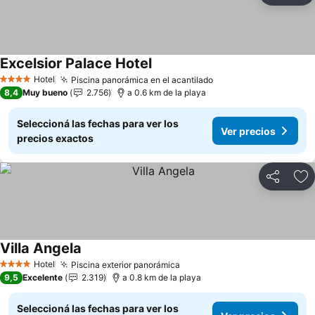
Excelsior Palace Hotel
Hotel
Piscina panorámica en el acantilado
4 Estrellas
8,4
Muy bueno
2.756
a 0.6 km de la playa
Seleccioná las fechas para ver los
Ver precios
precios exactos
Compartir
Añ
Villa Angela
Hotel
Piscina exterior panorámica
4 Estrellas
9,5
Excelente
2.319
a 0.8 km de la playa
Seleccioná las fechas para ver los