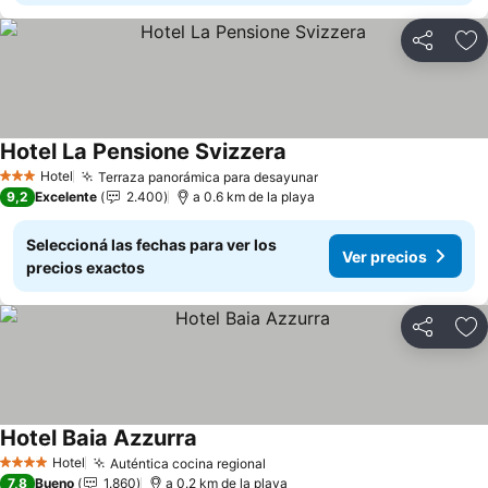
Compartir
Añ
Hotel La Pensione Svizzera
Hotel
Terraza panorámica para desayunar
3 Estrellas
9,2
Excelente
2.400
a 0.6 km de la playa
Seleccioná las fechas para ver los
Ver precios
precios exactos
Compartir
Añ
Hotel Baia Azzurra
Hotel
Auténtica cocina regional
4 Estrellas
7,8
Bueno
1.860
a 0.2 km de la playa