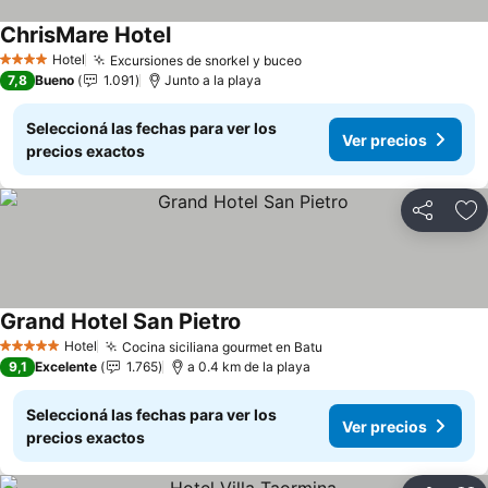
ChrisMare Hotel
Hotel
Excursiones de snorkel y buceo
4 Estrellas
7,8
Bueno
1.091
Junto a la playa
Seleccioná las fechas para ver los
Ver precios
precios exactos
Compartir
Añ
Grand Hotel San Pietro
Hotel
Cocina siciliana gourmet en Batu
5 Estrellas
9,1
Excelente
1.765
a 0.4 km de la playa
Seleccioná las fechas para ver los
Ver precios
precios exactos