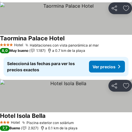
Compartir
Añ
Taormina Palace Hotel
Hotel
Habitaciones con vista panorámica al mar
4 Estrellas
8,0
Muy bueno
1.187
a 0.7 km de la playa
Seleccioná las fechas para ver los
Ver precios
precios exactos
Compartir
Añ
Hotel Isola Bella
Hotel
Piscina exterior con solárium
3 Estrellas
7,7
Bueno
2.927
a 0.1 km de la playa