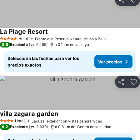
Compartir
Añ
La Plage Resort
Hotel
Frente a la Reserva Natural de Isola Bella
5 Estrellas
8,6
Excelente
5.485
a 0.1 km de la playa
Seleccioná las fechas para ver los
Ver precios
precios exactos
Compartir
Añ
villa zagara garden
Hotel
Jacuzzi exterior con vistas panorámicas
4 Estrellas
9,2
Excelente
3.639
a 0.6 km de: Centro de la ciudad