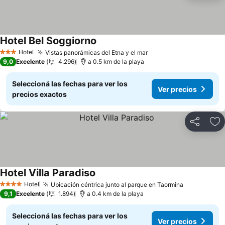
Hotel Bel Soggiorno
Hotel
Vistas panorámicas del Etna y el mar
3 Estrellas
9,0
Excelente
4.296
a 0.5 km de la playa
Seleccioná las fechas para ver los
Ver precios
precios exactos
Compartir
Añ
Hotel Villa Paradiso
Hotel
Ubicación céntrica junto al parque en Taormina
4 Estrellas
9,1
Excelente
1.894
a 0.4 km de la playa
Seleccioná las fechas para ver los
Ver precios