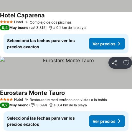
Hotel Caparena
Hotel
Complejo de dos piscinas
4 Estrellas
8,4
Muy bueno
3.815
a 0.1 km de la playa
Seleccioná las fechas para ver los
Ver precios
precios exactos
Compartir
Añ
Eurostars Monte Tauro
Hotel
Restaurante mediterráneo con vistas a la bahía
4 Estrellas
8,2
Muy bueno
3.699
a 0.4 km de la playa
Seleccioná las fechas para ver los
Ver precios
precios exactos