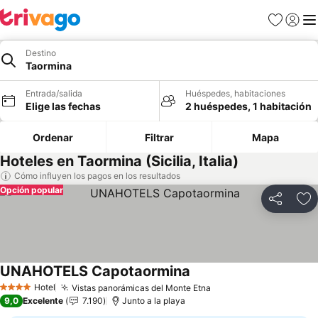
Favoritos
Iniciar 
Me
Destino
Taormina
Entrada/salida
Huéspedes, habitaciones
Elige las fechas
2 huéspedes, 1 habitación
Ordenar
Filtrar
Mapa
Hoteles en Taormina (Sicilia, Italia)
Cómo influyen los pagos en los resultados
Opción popular
Compartir
Añ
UNAHOTELS Capotaormina
Hotel
Vistas panorámicas del Monte Etna
4 Estrellas
9,0
Excelente
7.190
Junto a la playa