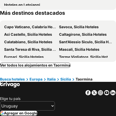
Hoteles en Letojanni
Hotel Eliseo
Hotel Baia Degli Dei
Más destinos destacados
Sant Alphio Garden Hotel & Spa
Borgo San Biagio
Agriturismo Il Pozzo Antico
Capo Vaticano, Calabria Hoteles
Savoca, Sicilia Hoteles
Aci Castello, Sicilia Hoteles
Caltagirone, Sicilia Hoteles
Calatabiano, Sicilia Hoteles
Sant'Alessio Siculo, Sicilia Hoteles
Santa Teresa di Riva, Sicilia Hoteles
Mascali, Sicilia Hoteles
Furnari, Sicilia Hoteles
Terme Vigliatore, Sicilia Hoteles
Melito di Porto Salvo, Calabria Hoteles
Villa San Giovanni, Calabria Hoteles
Ver todos los alojamientos en Taormina
Palermo, Sicilia Hoteles
Catania, Sicilia Hoteles
Busca hoteles
Europa
Italia
Sicilia
Taormina
Cefalu, Sicilia Hoteles
Agrigento, Sicilia Hoteles
Porto Empedocle, Sicilia Hoteles
Pollina, Sicilia Hoteles
Facebook
Twitter
Insta
Yo
Ragusa, Sicilia Hoteles
Roma, Lacio Hoteles
Elige tu país
Milán, Lombardía Hoteles
Florencia, Toscana Hoteles
Venecia, Véneto Hoteles
Sorrento, Campania Hoteles
Agregar en Google