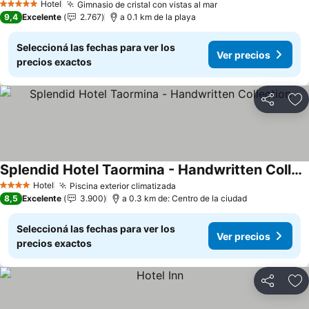
Hotel
Gimnasio de cristal con vistas al mar
5 Estrellas
9,4
Excelente
2.767
a 0.1 km de la playa
Seleccioná las fechas para ver los
Ver precios
precios exactos
Compartir
Añ
Splendid Hotel Taormina - Handwritten Collection
Hotel
Piscina exterior climatizada
4 Estrellas
8,5
Excelente
3.900
a 0.3 km de: Centro de la ciudad
Seleccioná las fechas para ver los
Ver precios
precios exactos
Compartir
Añ