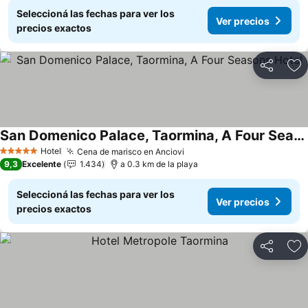
Seleccioná las fechas para ver los
Ver precios
precios exactos
Compartir
Añ
San Domenico Palace, Taormina, A Four Seasons Hotel
Hotel
Cena de marisco en Anciovi
5 Estrellas
9,3
Excelente
1.434
a 0.3 km de la playa
Seleccioná las fechas para ver los
Ver precios
precios exactos
Compartir
Añ