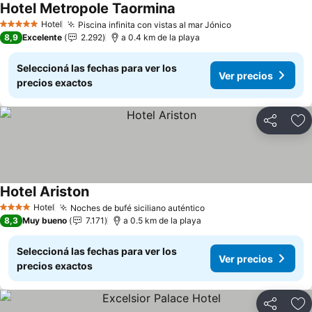
Hotel Metropole Taormina
Hotel
Piscina infinita con vistas al mar Jónico
5 Estrellas
8,9
Excelente
2.292
a 0.4 km de la playa
Seleccioná las fechas para ver los
Ver precios
precios exactos
Compartir
Añ
Hotel Ariston
Hotel
Noches de bufé siciliano auténtico
4 Estrellas
8,3
Muy bueno
7.171
a 0.5 km de la playa
Seleccioná las fechas para ver los
Ver precios
precios exactos
Compartir
Añ