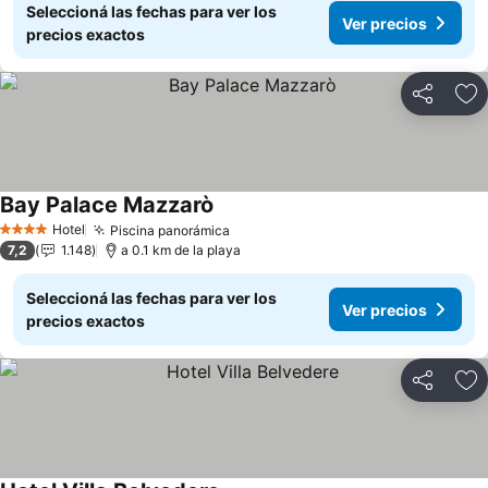
Seleccioná las fechas para ver los
Ver precios
precios exactos
Compartir
Añ
Bay Palace Mazzarò
Hotel
Piscina panorámica
4 Estrellas
7,2
1.148
a 0.1 km de la playa
Seleccioná las fechas para ver los
Ver precios
precios exactos
Compartir
Añ