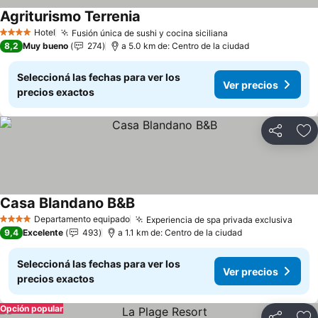
Agriturismo Terrenia
Hotel
Fusión única de sushi y cocina siciliana
4 Estrellas
8,2
Muy bueno
274
a 5.0 km de: Centro de la ciudad
Seleccioná las fechas para ver los
Ver precios
precios exactos
Compartir
Añ
Casa Blandano B&B
Departamento equipado
Experiencia de spa privada exclusiva
4 Estrellas
9,4
Excelente
493
a 1.1 km de: Centro de la ciudad
Seleccioná las fechas para ver los
Ver precios
precios exactos
Opción popular