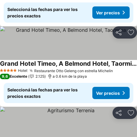
Seleccioná las fechas para ver los
Ver precios
precios exactos
Compartir
Añ
Grand Hotel Timeo, A Belmond Hotel, Taormina
Hotel
Restaurante Otto Geleng con estrella Michelin
5 Estrellas
9,6
Excelente
2.125
a 0.6 km de la playa
Seleccioná las fechas para ver los
Ver precios
precios exactos
Compartir
Añ