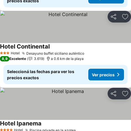
precios exactos
Compartir
Añ
Hotel Continental
Hotel
Desayuno buffet siciliano auténtico
3 Estrellas
8,9
Excelente
3.619
a 0.6 km de la playa
Seleccioná las fechas para ver los
Ver precios
precios exactos
Compartir
Añ
Hotel Ipanema
Hotel
Piscina privada en la azotea