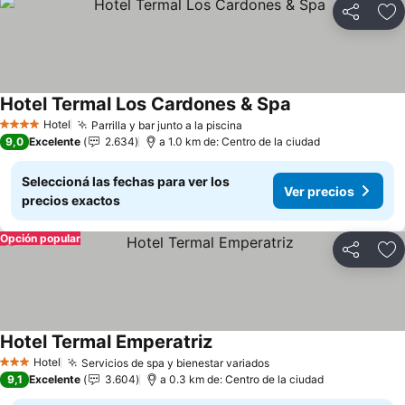
Compartir
Añ
Hotel Termal Los Cardones & Spa
Ver precios
Hotel
Parrilla y bar junto a la piscina
Ver precios
4 Estrellas
9,0
Excelente
2.634
a 1.0 km de: Centro de la ciudad
Seleccioná las fechas para ver los
Ver precios
precios exactos
Opción popular
Compartir
Añ
Hotel Termal Emperatriz
Ver precios
Hotel
Servicios de spa y bienestar variados
Ver precios
3 Estrellas
9,1
Excelente
3.604
a 0.3 km de: Centro de la ciudad