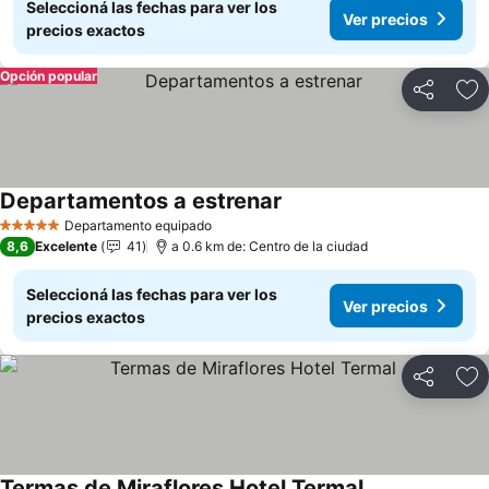
Seleccioná las fechas para ver los
Ver precios
precios exactos
Opción popular
Compartir
Añ
Departamentos a estrenar
Ver precios
Departamento equipado
5 Estrellas
8,6
Excelente
41
a 0.6 km de: Centro de la ciudad
Seleccioná las fechas para ver los
Ver precios
precios exactos
Compartir
Añ
Termas de Miraflores Hotel Termal