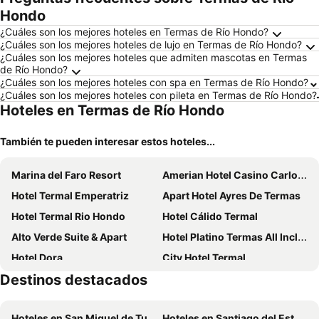
Hondo
¿Cuáles son los mejores hoteles en Termas de Río Hondo?
¿Cuáles son los mejores hoteles de lujo en Termas de Río Hondo?
¿Cuáles son los mejores hoteles que admiten mascotas en Termas
de Río Hondo?
¿Cuáles son los mejores hoteles con spa en Termas de Río Hondo?
¿Cuáles son los mejores hoteles con pileta en Termas de Río Hondo?
Hoteles en Termas de Río Hondo
También te pueden interesar estos hoteles...
Marina del Faro Resort
Amerian Hotel Casino Carlos V
Hotel Termal Emperatriz
Apart Hotel Ayres De Termas
Hotel Termal Rio Hondo
Hotel Cálido Termal
Alto Verde Suite & Apart
Hotel Platino Termas All Inclusive
Hotel Dora
City Hotel Termal
Destinos destacados
Ns Hotel
HDA Hotel & Spa
Hostal del Sol
Las Vegas Hotel Termal
Hoteles en San Miguel de Tucumán
Hoteles en Santiago del Estero