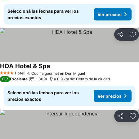
Seleccioná las fechas para ver los
Ver precios
precios exactos
Compartir
Añ
HDA Hotel & Spa
Ver precios
Hotel
Cocina gourmet en Don Miguel
Ver precios
4 Estrellas
8,7
Excelente
1.309
a 0.9 km de: Centro de la ciudad
Seleccioná las fechas para ver los
Ver precios
precios exactos
Compartir
Añ