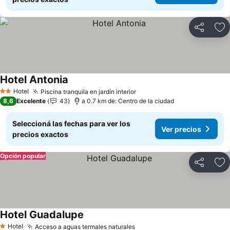
Compartir
Añ
Hotel Antonia
Ver precios
Hotel
Piscina tranquila en jardín interior
Ver precios
2 Estrellas
8,6
Excelente
43
a 0.7 km de: Centro de la ciudad
Seleccioná las fechas para ver los
Ver precios
precios exactos
Opción popular
Compartir
Añ
Hotel Guadalupe
Ver precios
Hotel
Acceso a aguas termales naturales
Ver precios
1 Estrellas