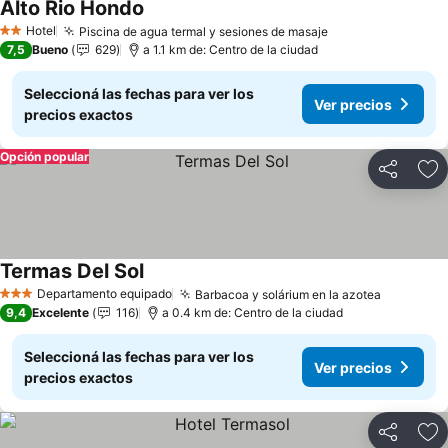
Alto Rio Hondo
Ver precios
Hotel
Piscina de agua termal y sesiones de masaje
Ver precios
2 Estrellas
7,5
Bueno
629
a 1.1 km de: Centro de la ciudad
Seleccioná las fechas para ver los
Ver precios
precios exactos
Opción popular
Compartir
Añ
Termas Del Sol
Ver precios
Departamento equipado
Barbacoa y solárium en la azotea
Ver prec
3 Estrellas
9,4
Excelente
116
a 0.4 km de: Centro de la ciudad
Seleccioná las fechas para ver los
Ver precios
precios exactos
Compartir
Añ