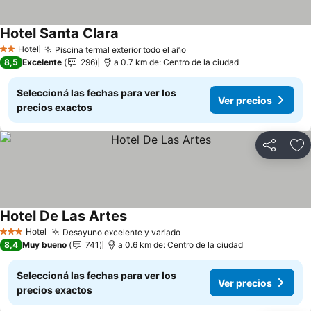
Hotel Santa Clara
Ver precios
Hotel
Piscina termal exterior todo el año
Ver precios
2 Estrellas
8,5
Excelente
296
a 0.7 km de: Centro de la ciudad
Seleccioná las fechas para ver los
Ver precios
precios exactos
Compartir
Añ
Hotel De Las Artes
Ver precios
Hotel
Desayuno excelente y variado
Ver precios
3 Estrellas
8,4
Muy bueno
741
a 0.6 km de: Centro de la ciudad
Seleccioná las fechas para ver los
Ver precios
precios exactos