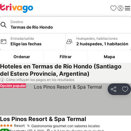
Favoritos
Iniciar 
Me
Destino
Termas de Río Hondo
Entrada/salida
Huéspedes, habitaciones
Elige las fechas
2 huéspedes, 1 habitación
Ordenar
Filtrar
Mapa
Hoteles en Termas de Río Hondo (Santiago
del Estero Provincia, Argentina)
Cómo influyen los pagos en los resultados
Opción popular
Compartir
Añ
Los Pinos Resort & Spa Termal
Ver precios
Resort
Gastronomía gourmet con sabores locales
Ver precios
4 Estrellas