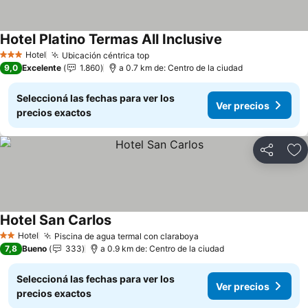
Hotel Platino Termas All Inclusive
Ver precios
Hotel
Ubicación céntrica top
Ver precios
3 Estrellas
9,0
Excelente
1.860
a 0.7 km de: Centro de la ciudad
Seleccioná las fechas para ver los
Ver precios
precios exactos
Compartir
Añ
Hotel San Carlos
Ver precios
Hotel
Piscina de agua termal con claraboya
Ver precios
2 Estrellas
7,8
Bueno
333
a 0.9 km de: Centro de la ciudad
Seleccioná las fechas para ver los
Ver precios
precios exactos