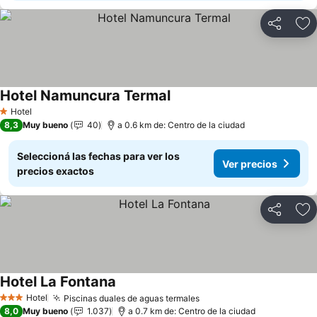
Compartir
Añ
Hotel Namuncura Termal
Ver precios
Hotel
1 Estrellas
8,3
Muy bueno
40
a 0.6 km de: Centro de la ciudad
Seleccioná las fechas para ver los
Ver precios
precios exactos
Compartir
Añ
Hotel La Fontana
Ver precios
Hotel
Piscinas duales de aguas termales
Ver precios
3 Estrellas
8,0
Muy bueno
1.037
a 0.7 km de: Centro de la ciudad