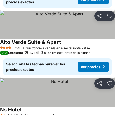
precios exactos
Compartir
Añ
Alto Verde Suite & Apart
Ver precios
Hotel
Gastronomía variada en el restaurante Rafael
Ver precios
4 Estrellas
9,0
Excelente
1.775
a 0.6 km de: Centro de la ciudad
Seleccioná las fechas para ver los
Ver precios
precios exactos
Compartir
Añ
Ns Hotel
Ver precios