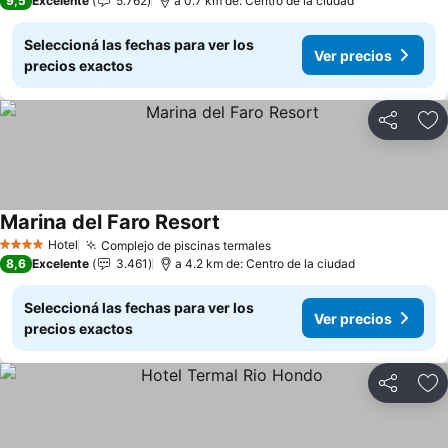
9,5
Excelente
5.762
a 0.7 km de: Centro de la ciudad
Seleccioná las fechas para ver los
Ver precios
precios exactos
Compartir
Añ
Marina del Faro Resort
Ver precios
Hotel
Complejo de piscinas termales
Ver precios
4 Estrellas
8,6
Excelente
3.461
a 4.2 km de: Centro de la ciudad
Seleccioná las fechas para ver los
Ver precios
precios exactos
Compartir
Añ