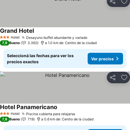
Compartir
Añ
Grand Hotel
Ver precios
Hotel
Desayuno buffet abundante y variado
Ver precios
3 Estrellas
7,9
Bueno
3.362
a 1.0 km de: Centro de la ciudad
Seleccioná las fechas para ver los
Ver precios
precios exactos
Compartir
Añ
Hotel Panamericano
Ver precios
Hotel
Piscina cubierta para relajarse
Ver precios
3 Estrellas
7,8
Bueno
719
a 0.6 km de: Centro de la ciudad