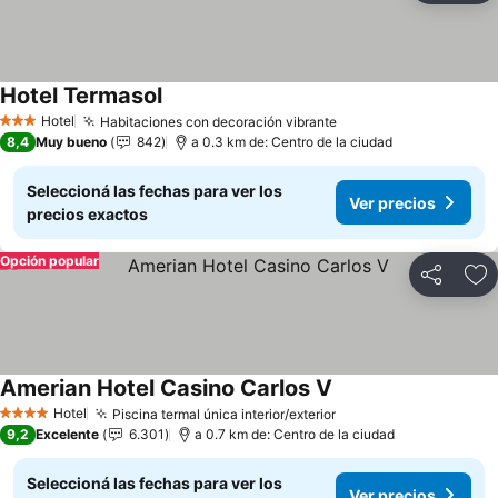
Hotel Termasol
Ver precios
Hotel
Habitaciones con decoración vibrante
Ver precios
3 Estrellas
8,4
Muy bueno
842
a 0.3 km de: Centro de la ciudad
Seleccioná las fechas para ver los
Ver precios
precios exactos
Opción popular
Compartir
Añ
Amerian Hotel Casino Carlos V
Ver precios
Hotel
Piscina termal única interior/exterior
Ver precios
4 Estrellas
9,2
Excelente
6.301
a 0.7 km de: Centro de la ciudad
Seleccioná las fechas para ver los
Ver precios