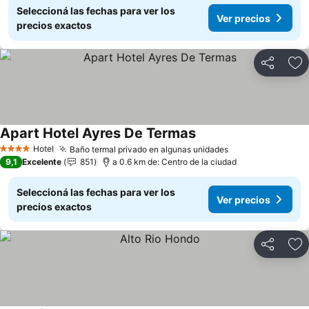
Seleccioná las fechas para ver los
Ver precios
precios exactos
Compartir
Añ
Apart Hotel Ayres De Termas
Ver precios
Hotel
Baño termal privado en algunas unidades
Ver precios
4 Estrellas
9,1
Excelente
851
a 0.6 km de: Centro de la ciudad
Seleccioná las fechas para ver los
Ver precios
precios exactos
Compartir
Añ