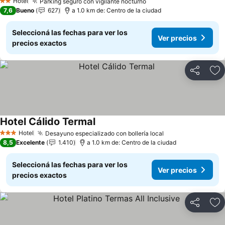
Hotel
Parking seguro con vigilante nocturno
Ver precios
2 Estrellas
7,6
Bueno
627
a 1.0 km de: Centro de la ciudad
Seleccioná las fechas para ver los
Ver precios
precios exactos
Compartir
Añ
Hotel Cálido Termal
Ver precios
Hotel
Desayuno especializado con bollería local
Ver precios
3 Estrellas
8,5
Excelente
1.410
a 1.0 km de: Centro de la ciudad
Seleccioná las fechas para ver los
Ver precios
precios exactos
Compartir
Añ