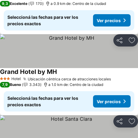
9,3
Excelente
170
a 0.9 km de: Centro de la ciudad
Seleccioná las fechas para ver los
Ver precios
precios exactos
Compartir
Añ
Grand Hotel by MH
Ver precios
Hotel
Ubicación céntrica cerca de atracciones locales
Ver precios
3 Estrellas
7,9
Bueno
3.343
a 1.0 km de: Centro de la ciudad
Seleccioná las fechas para ver los
Ver precios
precios exactos
Compartir
Añ