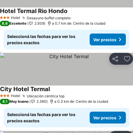
Hotel Termal Rio Hondo
Ver precios
Hotel
Desayuno buffet completo
Ver precios
3 Estrellas
8,6
Excelente
2.939
a 0.7 km de: Centro de la ciudad
Seleccioná las fechas para ver los
Ver precios
precios exactos
Compartir
Añ
City Hotel Termal
Ver precios
Hotel
Ubicación céntrica top
Ver precios
3 Estrellas
8,1
Muy bueno
2.360
a 0.3 km de: Centro de la ciudad
Seleccioná las fechas para ver los
Ver precios
precios exactos