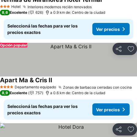
Ver precios
Hotel
Interiores modernos recién renovados
Ver precios
3 Estrellas
8,6
Excelente
626
a 0.9 km de: Centro de la ciudad
Seleccioná las fechas para ver los
Ver precios
precios exactos
Opción popular
Compartir
Añ
Apart Ma & Cris II
Ver precios
Departamento equipado
Zonas de barbacoa cerradas con cocina
Ve
4 Estrellas
8,9
Excelente
757
a 0.6 km de: Centro de la ciudad
Seleccioná las fechas para ver los
Ver precios
precios exactos
Compartir
Añ