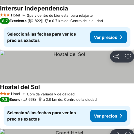
Intersur Independencia
Ver precios
Hotel
Spa y centro de bienestar para relajarte
Ver precios
3 Estrellas
8,7
Excelente
822
a 0.7 km de: Centro de la ciudad
Seleccioná las fechas para ver los
Ver precios
precios exactos
Compartir
Añ
Hostal del Sol
Ver precios
Hotel
Comida variada y de calidad
Ver precios
3 Estrellas
7,8
Bueno
668
a 0.9 km de: Centro de la ciudad
Seleccioná las fechas para ver los
Ver precios
precios exactos