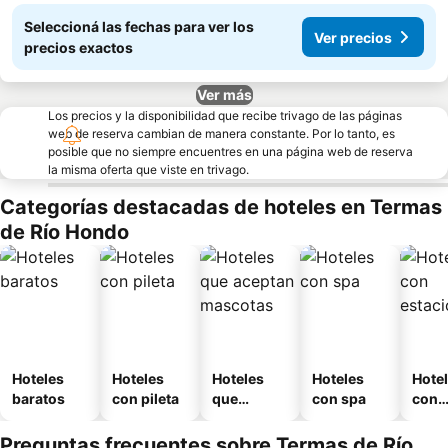
Seleccioná las fechas para ver los
Ver precios
precios exactos
Ver más
Los precios y la disponibilidad que recibe trivago de las páginas
web de reserva cambian de manera constante. Por lo tanto, es
posible que no siempre encuentres en una página web de reserva
la misma oferta que viste en trivago.
Categorías destacadas de hoteles en Termas
de Río Hondo
Hoteles
Hoteles
Hoteles
Hoteles
Hote
baratos
con pileta
que
con spa
con
aceptan
esta
mascotas
mien
Preguntas frecuentes sobre Termas de Río