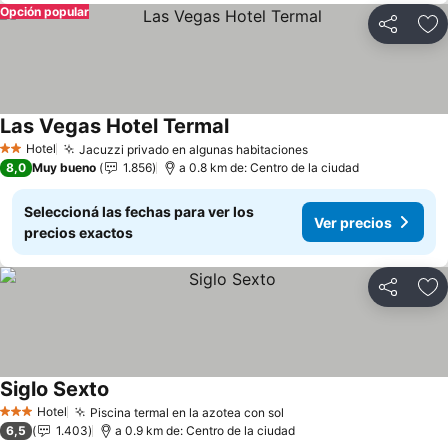
Opción popular
Compartir
Añ
Las Vegas Hotel Termal
Ver precios
Hotel
Jacuzzi privado en algunas habitaciones
Ver precios
2 Estrellas
8,0
Muy bueno
1.856
a 0.8 km de: Centro de la ciudad
Seleccioná las fechas para ver los
Ver precios
precios exactos
Compartir
Añ
Siglo Sexto
Ver precios
Hotel
Piscina termal en la azotea con sol
Ver precios
3 Estrellas
6,5
1.403
a 0.9 km de: Centro de la ciudad