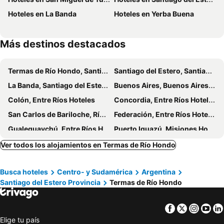
Hotel La Fontana
Grand Hotel
Hoteles en La Banda
Hoteles en Yerba Buena
Grand Hotel by MH
Siglo Sexto
Hotel Gran Habana
Hotel Plaza
Más destinos destacados
Costa del Sol Termas
Bilbao
Termas de Río Hondo, Santiago del Estero Provincia Hoteles
Santiago del Estero, Santiago del Estero Provincia Hoteles
La Banda, Santiago del Estero Provincia Hoteles
Buenos Aires, Buenos Aires Provincia Hoteles
Colón, Entre Ríos Hoteles
Concordia, Entre Ríos Hoteles
San Carlos de Bariloche, Río Negro Hoteles
Federación, Entre Ríos Hoteles
Gualeguaychú, Entre Ríos Hoteles
Puerto Iguazú, Misiones Hoteles
Ushuaia, Tierra del Fuego Hoteles
Mendoza Capital, Mendoza Provincia Hoteles
Ver todos los alojamientos en Termas de Río Hondo
Busca hoteles
Centro- y Sudamérica
Argentina
Santiago del Estero Provincia
Termas de Río Hondo
Facebook
Twitter
Insta
Yo
Elige tu país