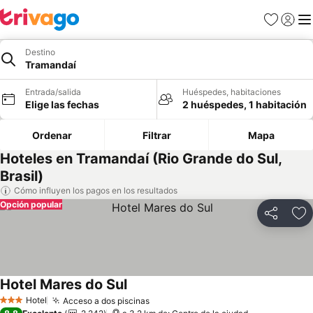
Favoritos
Iniciar 
Me
Destino
Tramandaí
Entrada/salida
Huéspedes, habitaciones
Elige las fechas
2 huéspedes, 1 habitación
Ordenar
Filtrar
Mapa
Hoteles en Tramandaí (Rio Grande do Sul,
Brasil)
Cómo influyen los pagos en los resultados
Opción popular
Compartir
Añ
Hotel Mares do Sul
Hotel
Acceso a dos piscinas
3 Estrellas