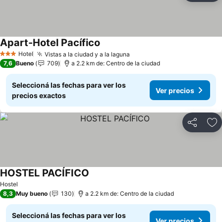
Apart-Hotel Pacífico
Hotel
Vistas a la ciudad y a la laguna
3 Estrellas
7,6
Bueno
709
a 2.2 km de: Centro de la ciudad
Seleccioná las fechas para ver los
Ver precios
precios exactos
Compartir
Añ
HOSTEL PACÍFICO
Hostel
8,3
Muy bueno
130
a 2.2 km de: Centro de la ciudad
Seleccioná las fechas para ver los
Ver precios