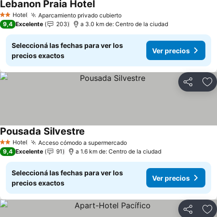
Lebanon Praia Hotel
Hotel
Aparcamiento privado cubierto
2 Estrellas
9,4
Excelente
203
a 3.0 km de: Centro de la ciudad
Seleccioná las fechas para ver los
Ver precios
precios exactos
Compartir
Añ
Pousada Silvestre
Hotel
Acceso cómodo a supermercado
2 Estrellas
9,4
Excelente
91
a 1.6 km de: Centro de la ciudad
Seleccioná las fechas para ver los
Ver precios
precios exactos
Compartir
Añ