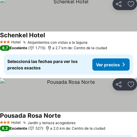
Compartir
Añ
Schenkel Hotel
Hotel
Alojamientos con vistas a la laguna
3 Estrellas
8,7
Excelente
1.715
a 2.7 km de: Centro de la ciudad
Seleccioná las fechas para ver los
Ver precios
precios exactos
Compartir
Añ
Pousada Rosa Norte
Hotel
Jardín y terraza acogedores
3 Estrellas
9,2
Excelente
527
a 2.0 km de: Centro de la ciudad