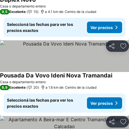
Casa o departamento entero
9,5
Excelente
15
a 4.1 km de: Centro de la ciudad
Seleccioná las fechas para ver los
Ver precios
precios exactos
Compartir
Añ
Pousada Da Vovo Ideni Nova Tramandai
Casa o departamento entero
8,9
Excelente
20
a 1.6 km de: Centro de la ciudad
Seleccioná las fechas para ver los
Ver precios
precios exactos
Compartir
Añ