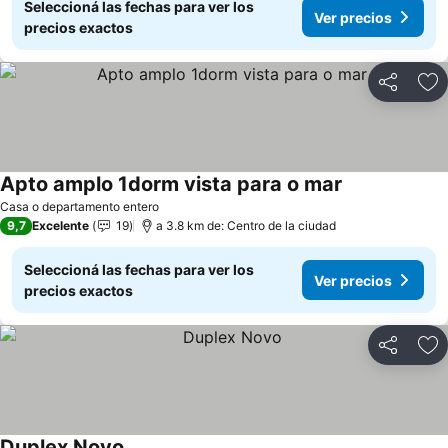
Seleccioná las fechas para ver los
Ver precios
precios exactos
Compartir
Añ
Apto amplo 1dorm vista para o mar
Casa o departamento entero
9,7
Excelente
19
a 3.8 km de: Centro de la ciudad
Seleccioná las fechas para ver los
Ver precios
precios exactos
Compartir
Añ
Duplex Novo