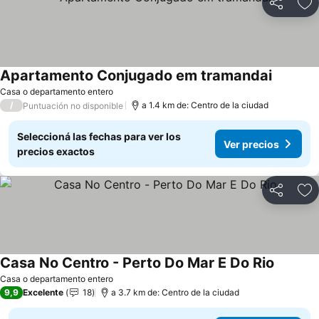
Compartir
Añ
Apartamento Conjugado em tramandai
Casa o departamento entero
/
a 1.4 km de: Centro de la ciudad
Puntuación no disponible
Seleccioná las fechas para ver los
Ver precios
precios exactos
Compartir
Añ
Casa No Centro - Perto Do Mar E Do Rio
Casa o departamento entero
9,9
Excelente
18
a 3.7 km de: Centro de la ciudad