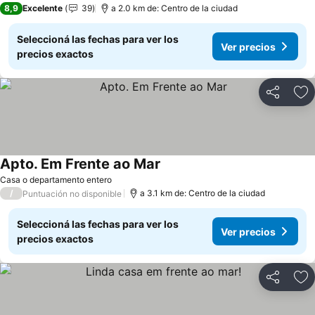
8,9
Excelente
39
a 2.0 km de: Centro de la ciudad
Seleccioná las fechas para ver los
Ver precios
precios exactos
Compartir
Añ
Apto. Em Frente ao Mar
Casa o departamento entero
/
a 3.1 km de: Centro de la ciudad
Puntuación no disponible
Seleccioná las fechas para ver los
Ver precios
precios exactos
Compartir
Añ