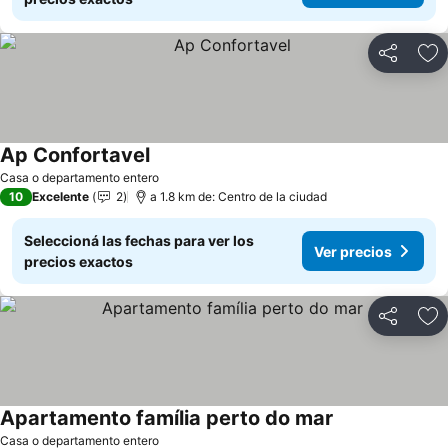
Compartir
Añ
Ap Confortavel
Casa o departamento entero
10
Excelente
2
a 1.8 km de: Centro de la ciudad
Seleccioná las fechas para ver los
Ver precios
precios exactos
Compartir
Añ
Apartamento família perto do mar
Casa o departamento entero