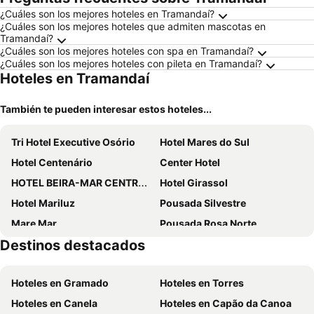
¿Cuáles son los mejores hoteles en Tramandaí?
¿Cuáles son los mejores hoteles que admiten mascotas en
Tramandaí?
¿Cuáles son los mejores hoteles con spa en Tramandaí?
¿Cuáles son los mejores hoteles con pileta en Tramandaí?
Hoteles en Tramandaí
También te pueden interesar estos hoteles...
Tri Hotel Executive Osório
Hotel Mares do Sul
Hotel Centenário
Center Hotel
HOTEL BEIRA-MAR CENTRO DE EVENTOS
Hotel Girassol
Hotel Mariluz
Pousada Silvestre
Mare Mar
Pousada Rosa Norte
Destinos destacados
Hotel Kruger
Lebanon Praia Hotel
Pousada Nova
Schenkel Hotel
Hoteles en Gramado
Hoteles en Torres
Hotel Kimar
Sulmar
Hoteles en Canela
Hoteles en Capão da Canoa
Hotel Fazenda Figueiras