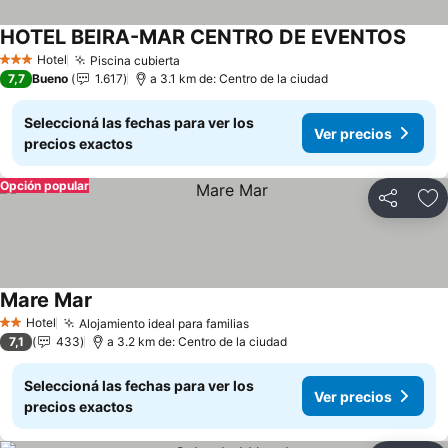
HOTEL BEIRA-MAR CENTRO DE EVENTOS
Hotel
Piscina cubierta
3 Estrellas
7,7
Bueno
1.617
a 3.1 km de: Centro de la ciudad
Seleccioná las fechas para ver los
Ver precios
precios exactos
Opción popular
Compartir
Añ
Mare Mar
Hotel
Alojamiento ideal para familias
2 Estrellas
7,1
433
a 3.2 km de: Centro de la ciudad
Seleccioná las fechas para ver los
Ver precios
precios exactos