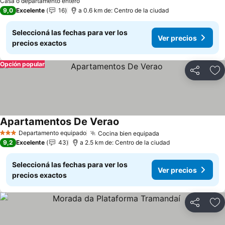
Casa o departamento entero
9,0
Excelente
16
a 0.6 km de: Centro de la ciudad
Seleccioná las fechas para ver los
Ver precios
precios exactos
Opción popular
Compartir
Añ
Apartamentos De Verao
Departamento equipado
Cocina bien equipada
3 Estrellas
9,2
Excelente
43
a 2.5 km de: Centro de la ciudad
Seleccioná las fechas para ver los
Ver precios
precios exactos
Compartir
Añ