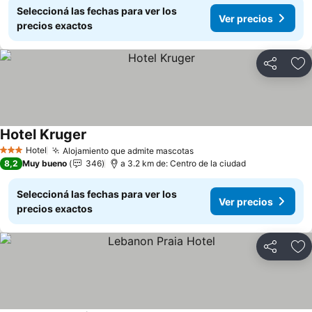
Seleccioná las fechas para ver los
Ver precios
precios exactos
Compartir
Añ
Hotel Kruger
Hotel
Alojamiento que admite mascotas
3 Estrellas
8,2
Muy bueno
346
a 3.2 km de: Centro de la ciudad
Seleccioná las fechas para ver los
Ver precios
precios exactos
Compartir
Añ