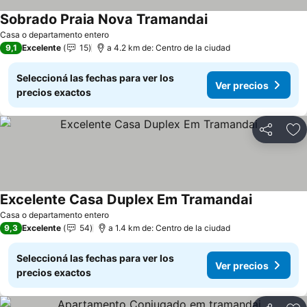
Sobrado Praia Nova Tramandai
Casa o departamento entero
9,1
Excelente
15
a 4.2 km de: Centro de la ciudad
Seleccioná las fechas para ver los
Ver precios
precios exactos
Compartir
Añ
Excelente Casa Duplex Em Tramandai
Casa o departamento entero
9,3
Excelente
54
a 1.4 km de: Centro de la ciudad
Seleccioná las fechas para ver los
Ver precios
precios exactos