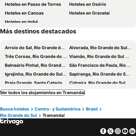
Hoteles en Passo de Torres
Hoteles en Osório
Hoteles en Canoas
Hoteles en Gravataí
Hoteles en Imbé
Más destinos destacados
Arroio do Sal, Rio Grande do Sul Hoteles
Alvorada, Rio Grande do Sul Hoteles
Três Coroas, Rio Grande do Sul Hoteles
Viamão, Rio Grande do Sul Hoteles
Balneário Pinhal, Rio Grande do Sul Hoteles
São Francisco de Paula, Rio Grande do Sul Hoteles
Igrejinha, Rio Grande do Sul Hoteles
Sapiranga, Rio Grande do Sul Hoteles
Praia Grande, Santa Catarina Hoteles
Cidreira, Rio Grande do Sul Hoteles
Rolante, Rio Grande do Sul Hoteles
Cachoeirinha, Rio Grande do Sul Hoteles
Ver todos los alojamientos en Tramandaí
Campo Bom, Rio Grande do Sul Hoteles
Gramado, Rio Grande do Sul Hoteles
Busca hoteles
Centro- y Sudamérica
Brasil
Porto Alegre, Rio Grande do Sul Hoteles
Canela, Rio Grande do Sul Hoteles
Rio Grande do Sul
Tramandaí
Osório, Rio Grande do Sul Hoteles
Canoas, Rio Grande do Sul Hoteles
Gravataí, Rio Grande do Sul Hoteles
Caxias do Sul, Rio Grande do Sul Hoteles
Facebook
Twitter
Insta
Yo
Nova Petrópolis, Rio Grande do Sul Hoteles
Novo Hamburgo, Rio Grande do Sul Hoteles