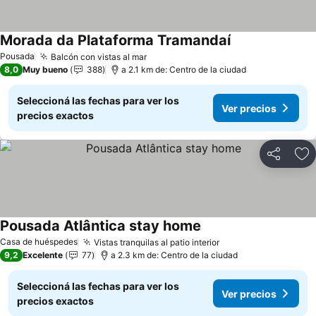
Morada da Plataforma Tramandaí
Pousada
Balcón con vistas al mar
8,0
Muy bueno
388
a 2.1 km de: Centro de la ciudad
Seleccioná las fechas para ver los
Ver precios
precios exactos
Compartir
Añ
Pousada Atlântica stay home
Casa de huéspedes
Vistas tranquilas al patio interior
9,2
Excelente
77
a 2.3 km de: Centro de la ciudad
Seleccioná las fechas para ver los
Ver precios
precios exactos