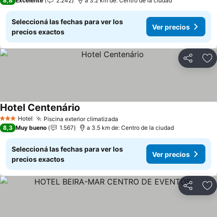
8,8
Excelente
2.242
a 3.2 km de: Centro de la ciudad
Seleccioná las fechas para ver los
Ver precios
precios exactos
Compartir
Añ
Hotel Centenário
Hotel
Piscina exterior climatizada
3 Estrellas
8,3
Muy bueno
1.567
a 3.5 km de: Centro de la ciudad
Seleccioná las fechas para ver los
Ver precios
precios exactos
Compartir
Añ