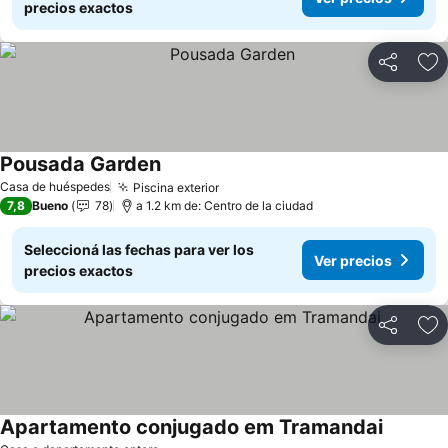
precios exactos
Compartir
Añ
Pousada Garden
Casa de huéspedes
Piscina exterior
7,8
Bueno
78
a 1.2 km de: Centro de la ciudad
Seleccioná las fechas para ver los
Ver precios
precios exactos
Compartir
Añ
Apartamento conjugado em Tramandai