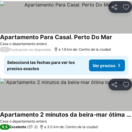
Compartir
Añ
Apartamento Para Casal. Perto Do Mar
Casa o departamento entero
/
a 1.9 km de: Centro de la ciudad
Puntuación no disponible
Seleccioná las fechas para ver los
Ver precios
precios exactos
Compartir
Añ
Apartamento 2 minutos da beira-mar ótima localização
Casa o departamento entero
9,5
Excelente
2
a 3.0 km de: Centro de la ciudad