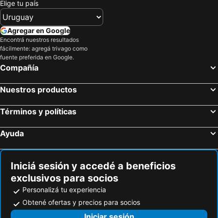
Elige tu país
Río de Janeiro, Río de Janeiro Hoteles
Florianópolis, Santa Catarina Hoteles
Santana do Livramento, Rio Grande do Sul Hoteles
Chuí, Rio Grande do Sul Hoteles
Agregar en Google
Encontrá nuestros resultados
Porto de Galinhas, Pernambuco Hoteles
Maragogi, Alagoas Hoteles
fácilmente: agregá trivago como
Búzios, Río de Janeiro Hoteles
Bombinhas, Santa Catarina Hoteles
fuente preferida en Google.
Compañía
Nuestros productos
Términos y políticas
Ayuda
Iniciá sesión y accedé a beneficios
exclusivos para socios
Personalizá tu experiencia
Obtené ofertas y precios para socios
Iniciar sesión