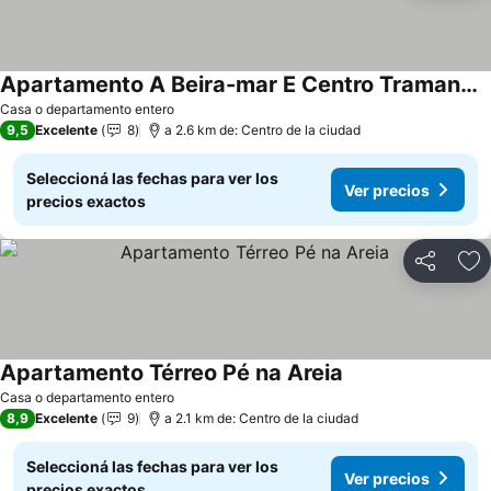
Apartamento A Beira-mar E Centro Tramandai Frente Calcadao
Casa o departamento entero
9,5
Excelente
8
a 2.6 km de: Centro de la ciudad
Seleccioná las fechas para ver los
Ver precios
precios exactos
Compartir
Añ
Apartamento Térreo Pé na Areia
Casa o departamento entero
8,9
Excelente
9
a 2.1 km de: Centro de la ciudad
Seleccioná las fechas para ver los
Ver precios
precios exactos