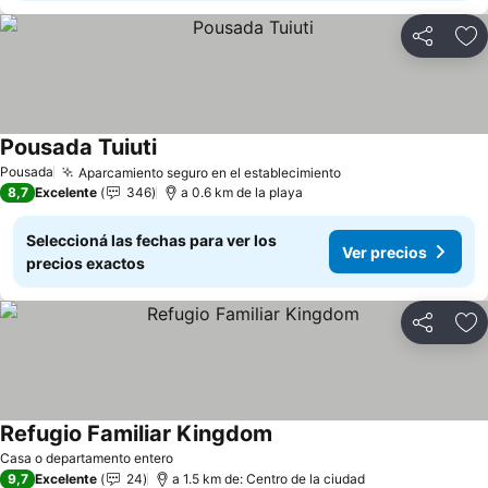
Compartir
Añ
Pousada Tuiuti
Pousada
Aparcamiento seguro en el establecimiento
8,7
Excelente
346
a 0.6 km de la playa
Seleccioná las fechas para ver los
Ver precios
precios exactos
Compartir
Añ
Refugio Familiar Kingdom
Casa o departamento entero
9,7
Excelente
24
a 1.5 km de: Centro de la ciudad