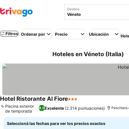
Destino
Filtros
Ordenar por
Precio
Ubicación
Hot
Hoteles en Véneto (Italia)
Hotel Ristorante Al Fiore
3 Estrellas
Ver precios
Piscina exterior
Excelente
(2.314 puntuaciones)
9,0
Peschiera 
de temporada
Ver precios
Seleccioná las fechas para ver los precios exactos