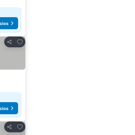
cios
Añadir a favoritos
Compartir
cios
Añadir a favoritos
Compartir