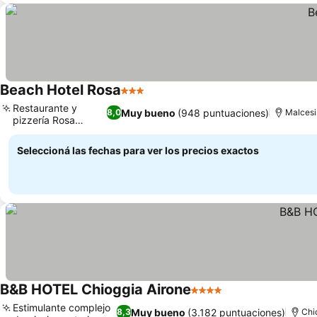
Beach Hotel Rosa
3 Estrellas
Ver precios
Restaurante y
Muy bueno
(948 puntuaciones)
8,0
Malcesi
pizzería Rosa
Ver precios
Beach
Seleccioná las fechas para ver los precios exactos
B&B HOTEL Chioggia Airone
4 Estrellas
Ver precios
Estimulante complejo
Muy bueno
(3.182 puntuaciones)
8,3
Chi