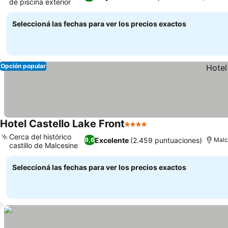
de piscina exterior
Ver precios
Seleccioná las fechas para ver los precios exactos
Opción popular
Hotel Castello Lake Front
4 Estrellas
Ver precios
Cerca del histórico
Excelente
(2.459 puntuaciones)
9,6
Malc
castillo de Malcesine
Ver precios
Seleccioná las fechas para ver los precios exactos