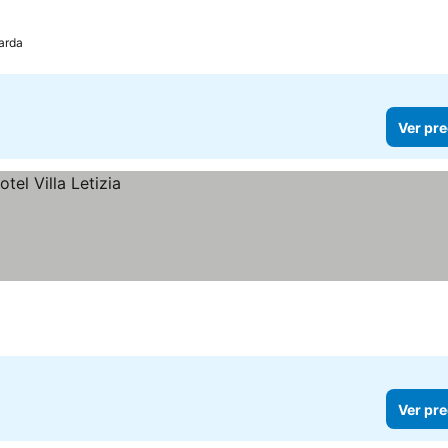
os
Garda
Ver pre
Ver pre