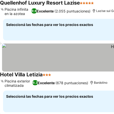
Quellenhof Luxury Resort Lazise
5 Estrellas
Ver preci
Piscina infinita
Excelente
(2.055 puntuaciones)
9,6
Lazise sul 
en la azotea
Ver precios
Seleccioná las fechas para ver los precios exactos
Hotel Villa Letizia
3 Estrellas
Ver precios
Piscina exterior
Excelente
(678 puntuaciones)
9,3
Bardolino
climatizada
Ver precios
Seleccioná las fechas para ver los precios exactos