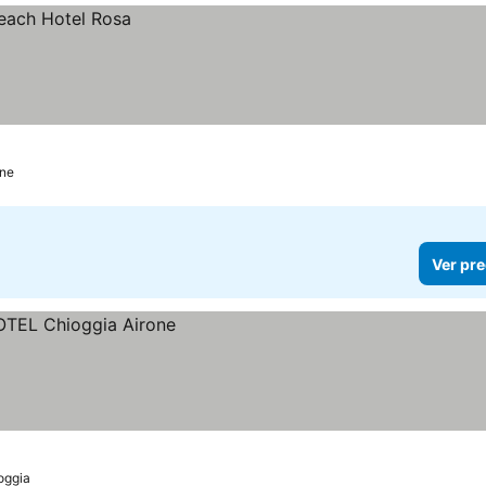
ne
Ver pre
oggia