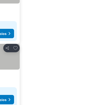
cios
Añadir a favoritos
Compartir
cios