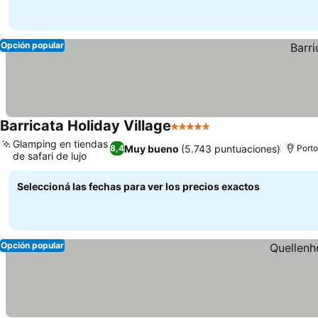
Opción popular
Barricata Holiday Village
5 Estrellas
Ver precios
Glamping en tiendas
Muy bueno
(5.743 puntuaciones)
8,4
Porto
de safari de lujo
Ver precios
Seleccioná las fechas para ver los precios exactos
Opción popular