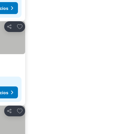
cios
Añadir a favoritos
Compartir
cios
Añadir a favoritos
Compartir