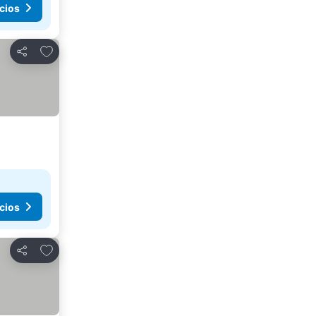
cios
Añadir a favoritos
Compartir
cios
Añadir a favoritos
Compartir