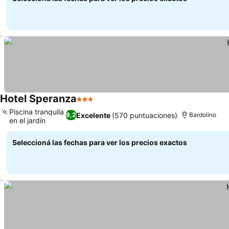
Hotel Speranza
3 Estrellas
Ver precios
Piscina tranquila
Excelente
(570 puntuaciones)
9,2
Bardolino
en el jardín
Ver precios
Seleccioná las fechas para ver los precios exactos