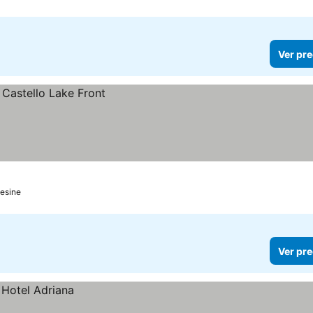
Ver pre
esine
Ver pre