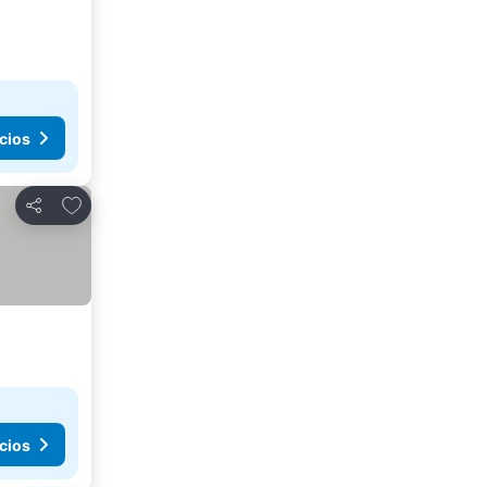
cios
Añadir a favoritos
Compartir
cios