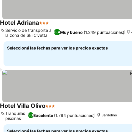
Hotel Adriana
3 Estrellas
Ver precios
Servicio de transporte a
Muy bueno
(1.249 puntuaciones)
8,4
la zona de Ski Civetta
Ver precios
Seleccioná las fechas para ver los precios exactos
Hotel Villa Olivo
3 Estrellas
Ver precios
Tranquilas
Excelente
(1.794 puntuaciones)
9,1
Bardolino
piscinas
Ver precios
Seleccioná las fechas para ver los precios exactos