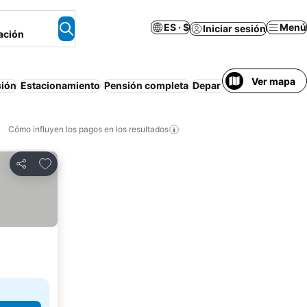
ES · $
Menú
Iniciar sesión
ación
Ver mapa
sión
Estacionamiento
Pensión completa
Departamento equipado
Cómo influyen los pagos en los resultados
Añadir a favoritos
Compartir