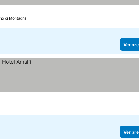
no di Montagna
Ver pre
Ver pre