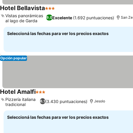
Hotel Bellavista
3 Estrellas
Ver precios
Vistas panorámicas
Excelente
(1.692 puntuaciones)
9,0
San Ze
al lago de Garda
Ver precios
Seleccioná las fechas para ver los precios exactos
Opción popular
Hotel Amalfi
3 Estrellas
Ver precios
Pizzería italiana
(3.430 puntuaciones)
6,1
Jesolo
tradicional
Ver precios
Seleccioná las fechas para ver los precios exactos