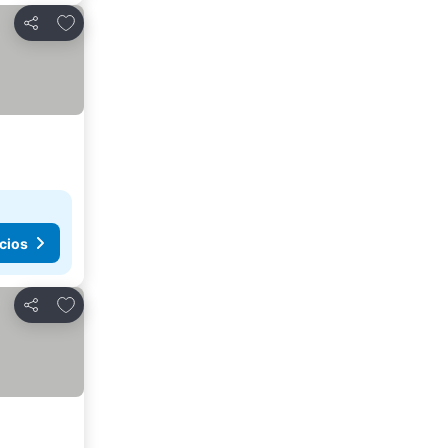
Añadir a favoritos
Compartir
cios
Añadir a favoritos
Compartir