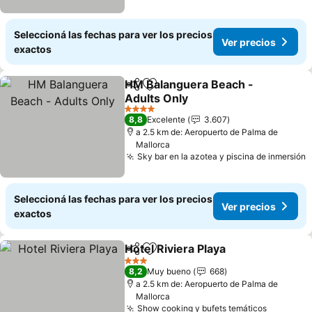
Seleccioná las fechas para ver los precios
Ver precios
exactos
HM Balanguera Beach -
Compartir
Añadir a favoritos
Adults Only
4 Estrellas
8,8
Excelente
3.607
a 2.5 km de: Aeropuerto de Palma de
Mallorca
Sky bar en la azotea y piscina de inmersión
Seleccioná las fechas para ver los precios
Ver precios
exactos
Hotel Riviera Playa
Compartir
Añadir a favoritos
3 Estrellas
8,2
Muy bueno
668
a 2.5 km de: Aeropuerto de Palma de
Mallorca
Show cooking y bufets temáticos