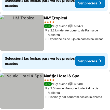
Seleccioná las fechas para ver los precios
Ver precios
exactos
HM Tropical
Compartir
Añadir a favoritos
4 Estrellas
8,3
Muy bueno
5.647
a 2.2 km de: Aeropuerto de Palma de
Mallorca
Experiencias de lujo en camas balinesas
Seleccioná las fechas para ver los precios
Ver precios
exactos
Nautic Hotel & Spa
Compartir
Añadir a favoritos
4 Estrellas
8,0
Muy bueno
6.249
a 2.0 km de: Aeropuerto de Palma de
Mallorca
Piscina y bar panorámicos en la azotea