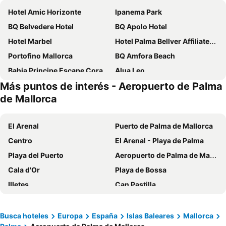
Hotel Amic Horizonte
Ipanema Park
BQ Belvedere Hotel
BQ Apolo Hotel
Hotel Marbel
Hotel Palma Bellver Affiliated by Meliá
Portofino Mallorca
BQ Amfora Beach
Bahia Principe Escape Coral Playa +16
Alua Leo
Más puntos de interés - Aeropuerto de Palma
Meliá Palma Bay
Catalonia Majórica
de Mallorca
Hotel Sant Jordi
tent Palmanova
Hotel Joan Miró Museum
O7 Alea
El Arenal
Puerto de Palma de Mallorca
Seramar Luna Park Adults Only
Hotel Torre Azul & Spa - Adults Only
Centro
El Arenal - Playa de Palma
Hotel Costa Azul
BQ Augusta Hotel
Playa del Puerto
Aeropuerto de Palma de Mallorca
Metropolitan Playa
Hotel Palladium
Cala d'Or
Playa de Bossa
Belle Zurbarán Palma Hotel
Hotel Don Pepe - Adults Only
Illetes
Can Pastilla
ILUNION Palmanova Mallorca
Hotel Best Delta
El Terreno
La Teulera
Be Live Adults Only Marivent
Hotel Riu Playa Park
Playa de Puerto Soller
Playa de Can Picafort
Busca hoteles
Europa
España
Islas Baleares
Mallorca
Exe Portals Nous
Leonardo Boutique Hotel Mallorca Port Portals