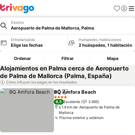
Favoritos
Iniciar 
Me
Destino
Aeropuerto de Palma de Mallorca, Palma
Entrada/salida
Huéspedes, habitaciones
Elige las fechas
2 huéspedes, 1 habitación
Ordenar
Filtrar
Mapa
Alojamientos en Palma cerca de Aeropuerto
de Palma de Mallorca (Palma, España)
Cómo influyen los pagos en los resultados
BQ Amfora Beach
Compartir
Añadir a favoritos
4 Estrellas
8,5
Excelente
3.995
a 1.9 km de: Aeropuerto de Palma de
Mallorca
Piscina exterior y solárium