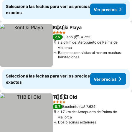
Seleccioná las fechas para ver los precios
Ver precios
exactos
Kontiki Playa
Compartir
Añadir a favoritos
4 Estrellas
7,5
Bueno
4.723
a 2.6 km de: Aeropuerto de Palma de
Mallorca
Balcones con vistas al mar en muchas
habitaciones
Seleccioná las fechas para ver los precios
Ver precios
exactos
THB El Cid
Compartir
Añadir a favoritos
4 Estrellas
8,7
Excelente
7.624
a 1.7 km de: Aeropuerto de Palma de
Mallorca
Dos piscinas exteriores