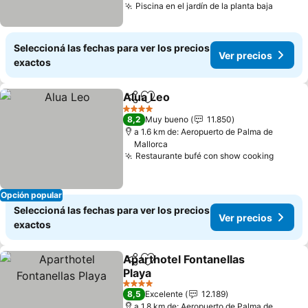
Piscina en el jardín de la planta baja
Seleccioná las fechas para ver los precios
Ver precios
exactos
Alua Leo
Compartir
Añadir a favoritos
4 Estrellas
8,2
Muy bueno
11.850
a 1.6 km de: Aeropuerto de Palma de
Mallorca
Restaurante bufé con show cooking
Opción popular
Seleccioná las fechas para ver los precios
Ver precios
exactos
Aparthotel Fontanellas
Compartir
Añadir a favoritos
Playa
4 Estrellas
8,5
Excelente
12.189
a 1.8 km de: Aeropuerto de Palma de