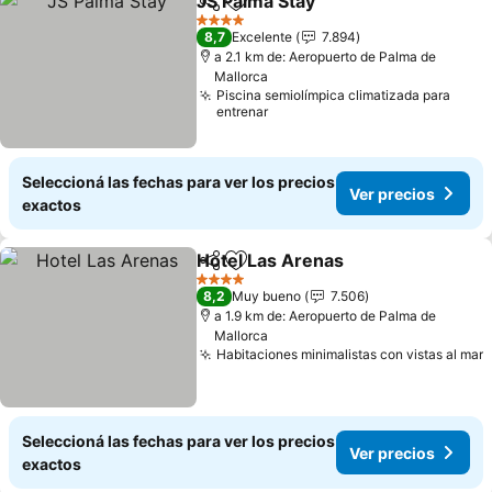
JS Palma Stay
Compartir
Añadir a favoritos
4 Estrellas
8,7
Excelente
7.894
a 2.1 km de: Aeropuerto de Palma de
Mallorca
Piscina semiolímpica climatizada para
entrenar
Seleccioná las fechas para ver los precios
Ver precios
exactos
Hotel Las Arenas
Compartir
Añadir a favoritos
4 Estrellas
8,2
Muy bueno
7.506
a 1.9 km de: Aeropuerto de Palma de
Mallorca
Habitaciones minimalistas con vistas al mar
Seleccioná las fechas para ver los precios
Ver precios
exactos