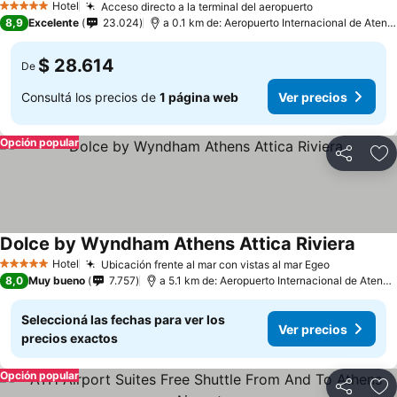
Hotel
Acceso directo a la terminal del aeropuerto
5 Estrellas
8,9
Excelente
23.024
a 0.1 km de: Aeropuerto Internacional de Atenas - Eleftherios Venizelos
$ 28.614
De
Consultá los precios de
1 página web
Ver precios
Opción popular
Compartir
Añ
Dolce by Wyndham Athens Attica Riviera
Hotel
Ubicación frente al mar con vistas al mar Egeo
5 Estrellas
8,0
Muy bueno
7.757
a 5.1 km de: Aeropuerto Internacional de Atenas - Eleftherios Venizelos
Seleccioná las fechas para ver los
Ver precios
precios exactos
Opción popular
Compartir
Añ