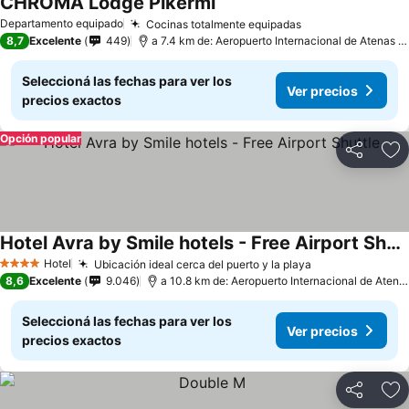
CHROMA Lodge Pikermi
Departamento equipado
Cocinas totalmente equipadas
8,7
Excelente
449
a 7.4 km de: Aeropuerto Internacional de Atenas - Eleftherios Venizelos
Seleccioná las fechas para ver los
Ver precios
precios exactos
Opción popular
Compartir
Añ
Hotel Avra by Smile hotels - Free Airport Shuttle
Hotel
Ubicación ideal cerca del puerto y la playa
4 Estrellas
8,6
Excelente
9.046
a 10.8 km de: Aeropuerto Internacional de Atenas - Eleftherios Venizelos
Seleccioná las fechas para ver los
Ver precios
precios exactos
Compartir
Añ