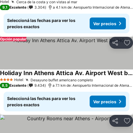
Hotel
Cerca de la costa y con vistas al mar
9,1
Excelente
3.304
a 4.1 km de: Aeropuerto Internacional de Atenas - Eleftherios Venizelos
Seleccioná las fechas para ver los
Ver precios
precios exactos
Opción popular
Compartir
Añ
Holiday Inn Athens Attica Av. Airport West by IHG
Hotel
Desayuno buffet americano completo
4 Estrellas
8,5
Excelente
9.434
a 7.1 km de: Aeropuerto Internacional de Atenas - Eleftherios Venizelos
Seleccioná las fechas para ver los
Ver precios
precios exactos
Compartir
Añ