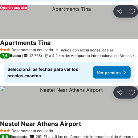
Opción popular
Compartir
Añ
Apartments Tina
Departamento equipado
Ayuda con excursiones locales
3 Estrellas
7,6
Bueno
12.768
a 4.2 km de: Aeropuerto Internacional de Atenas - Eleftherios Venizelos
Seleccioná las fechas para ver los
Ver precios
precios exactos
Compartir
Añ
Nestel Near Athens Airport
Departamento equipado
3 Estrellas
8,6
Excelente
29
a 4.9 km de: Aeropuerto Internacional de Atenas - Eleftherios Venizelos