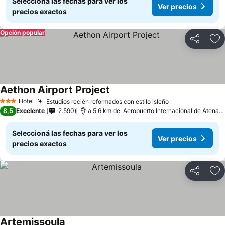
Seleccioná las fechas para ver los
Ver precios
precios exactos
Opción popular
Compartir
Añ
Aethon Airport Project
Hotel
Estudios recién reformados con estilo isleño
3 Estrellas
8,5
Excelente
2.590
a 5.6 km de: Aeropuerto Internacional de Atenas - Eleftherios Venizelos
Seleccioná las fechas para ver los
Ver precios
precios exactos
Compartir
Añ
Artemissoula