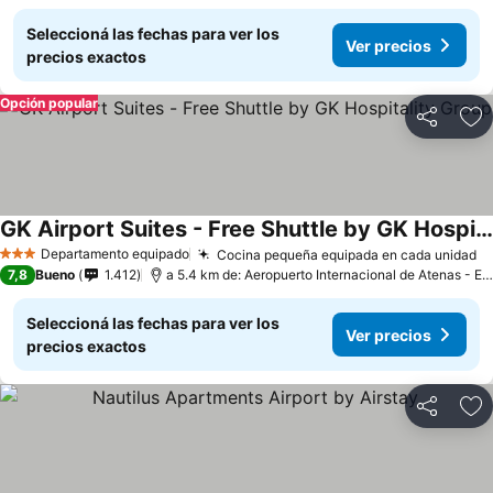
Seleccioná las fechas para ver los
Ver precios
precios exactos
Opción popular
Compartir
Añ
GK Airport Suites - Free Shuttle by GK Hospitality Group
Departamento equipado
Cocina pequeña equipada en cada unidad
3 Estrellas
7,8
Bueno
1.412
a 5.4 km de: Aeropuerto Internacional de Atenas - Eleftherios Venizelos
Seleccioná las fechas para ver los
Ver precios
precios exactos
Compartir
Añ