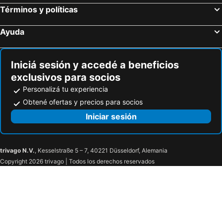
Onion Festival of Agioi Theodori
1. Antanaklasis Music Festival Mykonos
Términos y políticas
Tetramythos Winery
Lefki Βeach
Ayuda
Super Paradise
Ethnikis Antistaseos Square Olga's
Essence
Limani Parikia
Iniciá sesión y accedé a beneficios
Vlychos
Arni
exclusivos para socios
Personalizá tu experiencia
Obtené ofertas y precios para socios
Iniciar sesión
trivago N.V.
, Kesselstraße 5 – 7, 40221 Düsseldorf, Alemania
Copyright 2026 trivago | Todos los derechos reservados