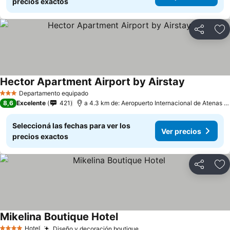
precios exactos
Compartir
Añ
Hector Apartment Airport by Airstay
Departamento equipado
3 Estrellas
8,6
Excelente
421
a 4.3 km de: Aeropuerto Internacional de Atenas - Eleftherios Venizelos
Seleccioná las fechas para ver los
Ver precios
precios exactos
Compartir
Añ
Mikelina Boutique Hotel
Hotel
Diseño y decoración boutique