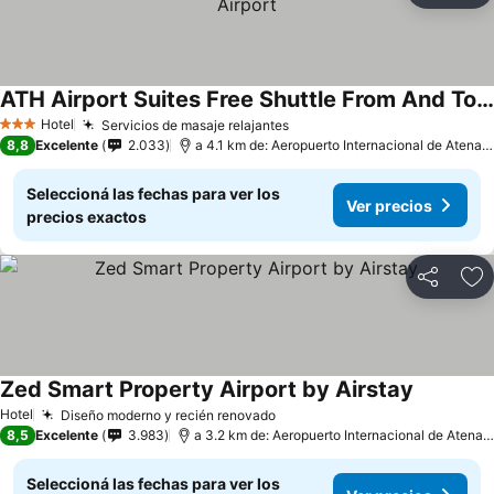
ATH Airport Suites Free Shuttle From And To Athens Airport
Hotel
Servicios de masaje relajantes
3 Estrellas
8,8
Excelente
2.033
a 4.1 km de: Aeropuerto Internacional de Atenas - Eleftherios Venizelos
Seleccioná las fechas para ver los
Ver precios
precios exactos
Compartir
Añ
Zed Smart Property Airport by Airstay
Hotel
Diseño moderno y recién renovado
8,5
Excelente
3.983
a 3.2 km de: Aeropuerto Internacional de Atenas - Eleftherios Venizelos
Seleccioná las fechas para ver los