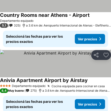
Country Rooms near Athens - Airport
Departamento equipado
5,1
325
a 3.6 km de: Aeropuerto Internacional de Atenas - Eleftherios Venizelos
Seleccioná las fechas para ver los
Ver precios
precios exactos
Compartir
Añ
Anivia Apartment Airport by Airstay
Departamento equipado
Cocina equipada para cocinar en casa
4 Estrellas
8,4
Muy bueno
275
a 3.6 km de: Aeropuerto Internacional de Atenas - Eleftherios Venizelos
Seleccioná las fechas para ver los
Ver precios
precios exactos