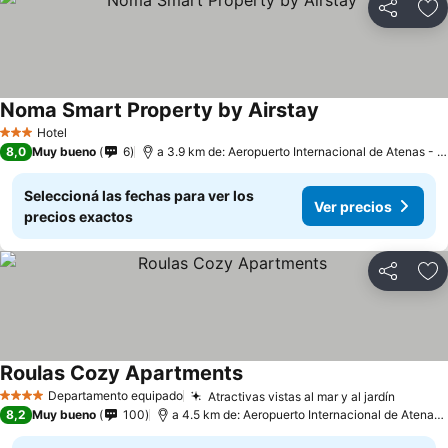
Compartir
Añ
Noma Smart Property by Airstay
Hotel
3 Estrellas
8,0
Muy bueno
6
a 3.9 km de: Aeropuerto Internacional de Atenas - Eleftherios Venizelos
Seleccioná las fechas para ver los
Ver precios
precios exactos
Compartir
Añ
Roulas Cozy Apartments
Departamento equipado
Atractivas vistas al mar y al jardín
4 Estrellas
8,2
Muy bueno
100
a 4.5 km de: Aeropuerto Internacional de Atenas - Eleftherios Venizelos