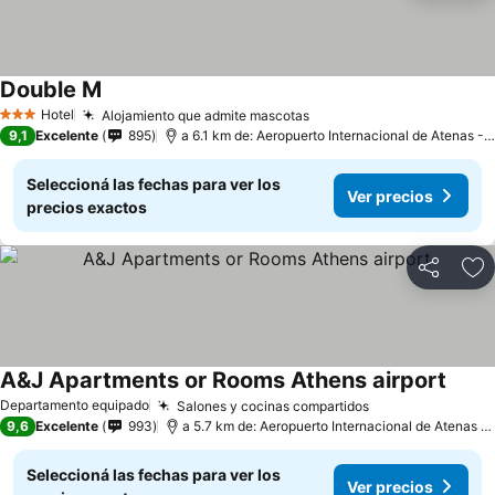
Double M
Hotel
Alojamiento que admite mascotas
3 Estrellas
9,1
Excelente
895
a 6.1 km de: Aeropuerto Internacional de Atenas - Eleftherios Venizelos
Seleccioná las fechas para ver los
Ver precios
precios exactos
Compartir
Añ
A&J Apartments or Rooms Athens airport
Departamento equipado
Salones y cocinas compartidos
9,6
Excelente
993
a 5.7 km de: Aeropuerto Internacional de Atenas - Eleftherios Venizelos
Seleccioná las fechas para ver los
Ver precios