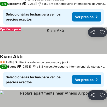
4 Estrellas
8,6
Excelente
2.264
a 8.9 km de: Aeropuerto Internacional de Atenas - Eleftherios Venizelos
Seleccioná las fechas para ver los
Ver precios
precios exactos
Opción popular
Compartir
Añ
Kiani Akti
Hotel
Piscina exterior de temporada y jardín
2 Estrellas
7,7
Bueno
2.558
a 8.8 km de: Aeropuerto Internacional de Atenas - Eleftherios Venizelos
Seleccioná las fechas para ver los
Ver precios
precios exactos
Compartir
Añ