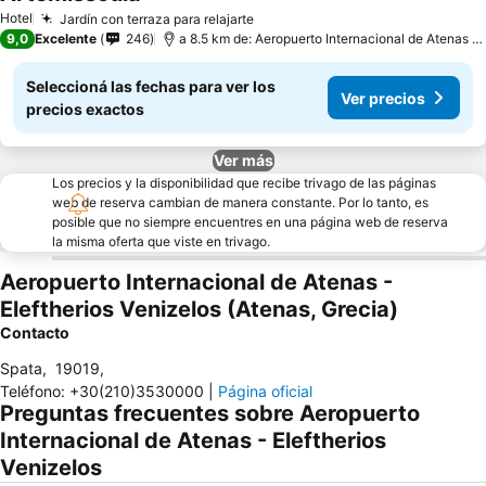
Hotel
Jardín con terraza para relajarte
9,0
Excelente
246
a 8.5 km de: Aeropuerto Internacional de Atenas - Eleftherios Venizelos
Seleccioná las fechas para ver los
Ver precios
precios exactos
Ver más
Los precios y la disponibilidad que recibe trivago de las páginas
web de reserva cambian de manera constante. Por lo tanto, es
posible que no siempre encuentres en una página web de reserva
la misma oferta que viste en trivago.
Aeropuerto Internacional de Atenas -
Eleftherios Venizelos (Atenas, Grecia)
Contacto
Spata
,
19019
,
Teléfono
:
+30(210)3530000
|
Página oficial
Preguntas frecuentes sobre Aeropuerto
Internacional de Atenas - Eleftherios
Venizelos