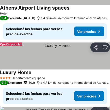
Athens Airport Living spaces
Hotel
9,4
Excelente
460
a 4.8 km de: Aeropuerto Internacional de Atenas - Eleftherios Venizelos
Seleccioná las fechas para ver los
Ver precios
precios exactos
Opción popular
Compartir
Añ
Luxury Home
Departamento equipado
4 Estrellas
9,4
Excelente
802
a 4.7 km de: Aeropuerto Internacional de Atenas - Eleftherios Venizelos
Seleccioná las fechas para ver los
Ver precios
precios exactos