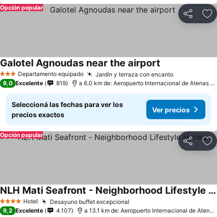
Opción popular
Compartir
Añ
Galotel Agnoudas near the airport
Departamento equipado
Jardín y terraza con encanto
3 Estrellas
9,0
Excelente
819
a 6.0 km de: Aeropuerto Internacional de Atenas - Eleftherios Venizelos
Seleccioná las fechas para ver los
Ver precios
precios exactos
Opción popular
Compartir
Añ
NLH Mati Seafront - Neighborhood Lifestyle Hotels
Hotel
Desayuno buffet excepcional
4 Estrellas
9,2
Excelente
4.107
a 13.1 km de: Aeropuerto Internacional de Atenas - Eleftherios Venizelos