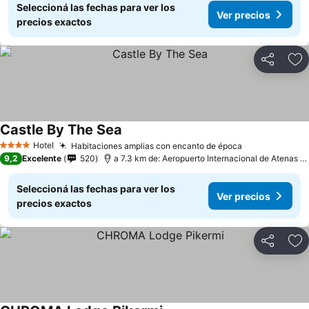
Seleccioná las fechas para ver los
Ver precios
precios exactos
Compartir
Añ
Castle By The Sea
Hotel
Habitaciones amplias con encanto de época
4 Estrellas
9,2
Excelente
520
a 7.3 km de: Aeropuerto Internacional de Atenas - Eleftherios Venizelos
Seleccioná las fechas para ver los
Ver precios
precios exactos
Compartir
Añ