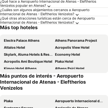
¿Qué hace a Aeropuerto Internacional de Atenas - Eleftherios
Venizelos popular en Atenas?
¿Cuáles son algunos alojamientos cercanos a Aeropuerto
Internacional de Atenas - Eleftherios Venizelos?
¿Qué otras atracciones turísticas están cerca de Aeropuerto
Internacional de Atenas - Eleftherios Venizelos?
Más top hoteles
Electra Palace Athens
Athens Panorama Project
Attalos Hotel
Acropolis View Hotel
Skylark, Aluma Hotels & Resorts
Economy Hotel
Acropolis Ami Boutique Hotel
Plaka Hotel
Kimon Hotel Athens
Athens Psiri Hotel
Más puntos de interés - Aeropuerto
Athens House
Hermes Hotel
Internacional de Atenas - Eleftherios
Arethusa Hotel
Noma Hotel
Venizelos
Oniro City
Trendy Hotel by Athens Prime Hotels
Zeus Essence Ramada by Wyndham Athens
Elia Ermou Athens Hotel
Plaka
Aeropuerto Internacional de Atenas - Eleftherios Venizelos
Central Hotel
Amazon Hotel
Syntagma Square
Acrópolis de Atenas