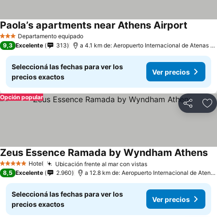
Paola’s apartments near Athens Airport
Departamento equipado
3 Estrellas
9,3
Excelente
313
a 4.1 km de: Aeropuerto Internacional de Atenas - Eleftherios Venizelos
Seleccioná las fechas para ver los
Ver precios
precios exactos
Opción popular
Compartir
Añ
Zeus Essence Ramada by Wyndham Athens
Hotel
Ubicación frente al mar con vistas
5 Estrellas
8,5
Excelente
2.960
a 12.8 km de: Aeropuerto Internacional de Atenas - Eleftherios Venizelos
Seleccioná las fechas para ver los
Ver precios
precios exactos