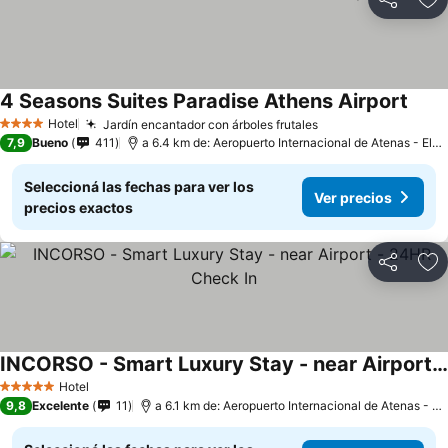
Compartir
Añ
4 Seasons Suites Paradise Athens Airport
Hotel
Jardín encantador con árboles frutales
4 Estrellas
7,9
Bueno
411
a 6.4 km de: Aeropuerto Internacional de Atenas - Eleftherios Venizelos
Seleccioná las fechas para ver los
Ver precios
precios exactos
Compartir
Añ
INCORSΟ - Smart Luxury Stay - near Airport - 24HR Check In
Hotel
5 Estrellas
9,8
Excelente
11
a 6.1 km de: Aeropuerto Internacional de Atenas - Eleftherios Venizelos