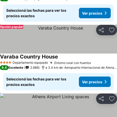
Seleccioná las fechas para ver los
Ver precios
precios exactos
Opción popular
Compartir
Añ
Varaba Country House
Departamento equipado
Entorno rural con huertos
4 Estrellas
9,4
Excelente
2.686
a 3.4 km de: Aeropuerto Internacional de Atenas - Eleftherios Venizelos
Seleccioná las fechas para ver los
Ver precios
precios exactos
Compartir
Añ