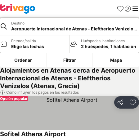
Favoritos
Iniciar 
Me
Destino
Aeropuerto Internacional de Atenas - Eleftherios Venizelos,
Entrada/salida
Huéspedes, habitaciones
Elige las fechas
2 huéspedes, 1 habitación
Ordenar
Filtrar
Mapa
Alojamientos en Atenas cerca de Aeropuerto
Internacional de Atenas - Eleftherios
Venizelos (Atenas, Grecia)
Cómo influyen los pagos en los resultados
Opción popular
Compartir
Añ
Sofitel Athens Airport