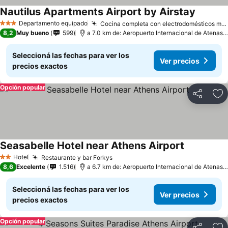
Nautilus Apartments Airport by Airstay
Departamento equipado
Cocina completa con electrodomésticos modernos
3 Estrellas
8,2
Muy bueno
599
a 7.0 km de: Aeropuerto Internacional de Atenas - Eleftherios Venizelos
Seleccioná las fechas para ver los
Ver precios
precios exactos
Opción popular
Compartir
Añ
Seasabelle Hotel near Athens Airport
Hotel
Restaurante y bar Forkys
2 Estrellas
8,6
Excelente
1.516
a 6.7 km de: Aeropuerto Internacional de Atenas - Eleftherios Venizelos
Seleccioná las fechas para ver los
Ver precios
precios exactos
Opción popular