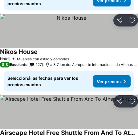
Ver precios
precios exactos
Compartir
Añ
Nikos House
Hotel
Muebles con estilo y cómodos
8,8
Excelente
127
a 3.7 km de: Aeropuerto Internacional de Atenas - Eleftherios Venizelos
Seleccioná las fechas para ver los
Ver precios
precios exactos
Compartir
Añ
Airscape Hotel Free Shuttle From And To Athen's Airport