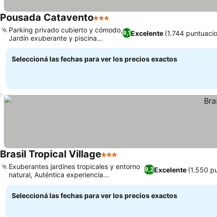
Pousada Catavento
3 Estrellas
Parking privado cubierto y cómodo,
Excelente
(1.744 puntuaci
9,1
Jardín exuberante y piscina
exterior
Seleccioná las fechas para ver los precios exactos
Brasil Tropical Village
3 Estrellas
Exuberantes jardines tropicales y entorno
Excelente
(1.550 p
9,2
natural, Auténtica experiencia
gastronómica brasileña
Seleccioná las fechas para ver los precios exactos