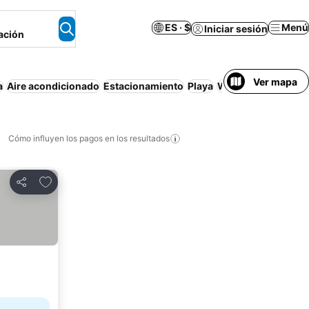
ES · $
Menú
Iniciar sesión
ación
Ver mapa
a
Aire acondicionado
Estacionamiento
Playa
Wi-Fi
Departament
Cómo influyen los pagos en los resultados
Añadir a favoritos
Compartir