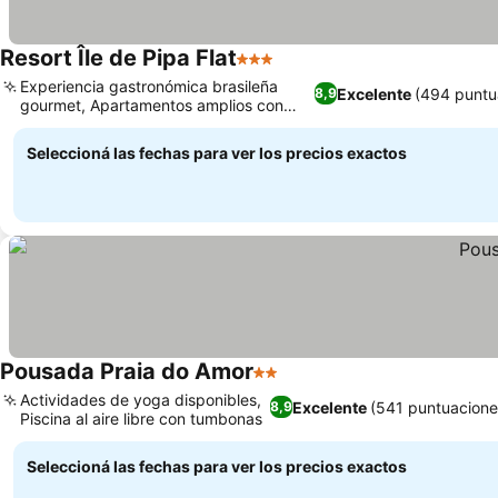
Resort Île de Pipa Flat
3 Estrellas
Experiencia gastronómica brasileña
Excelente
(494 puntu
8,9
gourmet, Apartamentos amplios con
vistas al lago
Seleccioná las fechas para ver los precios exactos
Pousada Praia do Amor
2 Estrellas
Actividades de yoga disponibles,
Excelente
(541 puntuacione
8,9
Piscina al aire libre con tumbonas
Seleccioná las fechas para ver los precios exactos