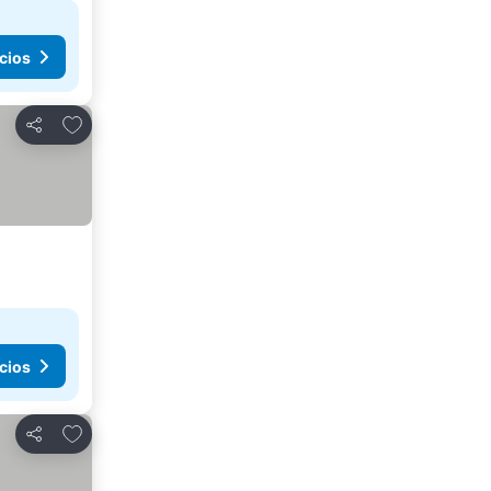
cios
Añadir a favoritos
Compartir
cios
Añadir a favoritos
Compartir