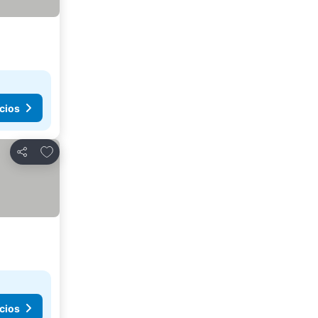
cios
Añadir a favoritos
Compartir
cios