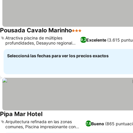
Pousada Cavalo Marinho
3 Estrellas
Atractiva piscina de múltiples
Excelente
(3.615 puntu
9,2
profundidades, Desayuno regional
recién preparado
Seleccioná las fechas para ver los precios exactos
Pipa Mar Hotel
Arquitectura refinada en las zonas
Bueno
(865 puntuaci
7,8
comunes, Piscina impresionante con
vistas al mar