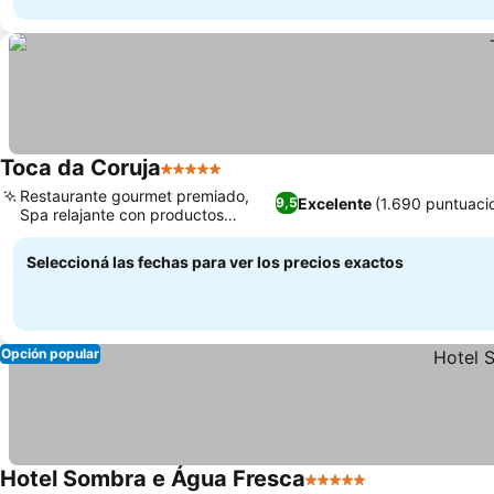
Toca da Coruja
5 Estrellas
Restaurante gourmet premiado,
Excelente
(1.690 puntuaci
9,5
Spa relajante con productos
L'Occitane
Seleccioná las fechas para ver los precios exactos
Opción popular
Hotel Sombra e Água Fresca
5 Estrellas