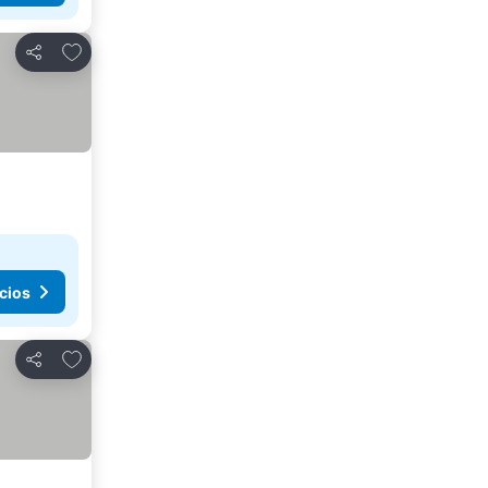
Añadir a favoritos
Compartir
cios
Añadir a favoritos
Compartir