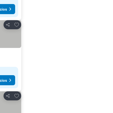
cios
Añadir a favoritos
Compartir
cios
Añadir a favoritos
Compartir