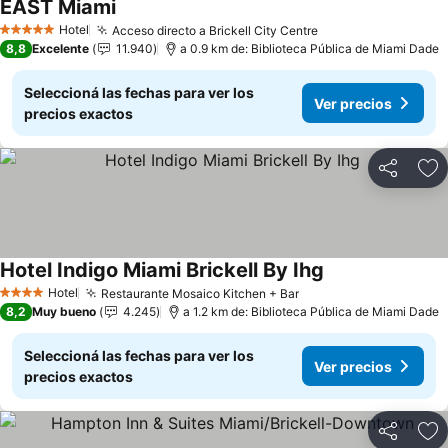
EAST Miami
Ver precios
Hotel
Acceso directo a Brickell City Centre
Ver precios
5 Estrellas
8,8
Excelente
11.940
a 0.9 km de: Biblioteca Pública de Miami Dade
Seleccioná las fechas para ver los
Ver precios
precios exactos
Compartir
Añ
Hotel Indigo Miami Brickell By Ihg
Ver precios
Hotel
Restaurante Mosaico Kitchen + Bar
Ver precios
4 Estrellas
8,2
Muy bueno
4.245
a 1.2 km de: Biblioteca Pública de Miami Dade
Seleccioná las fechas para ver los
Ver precios
precios exactos
Compartir
Añ