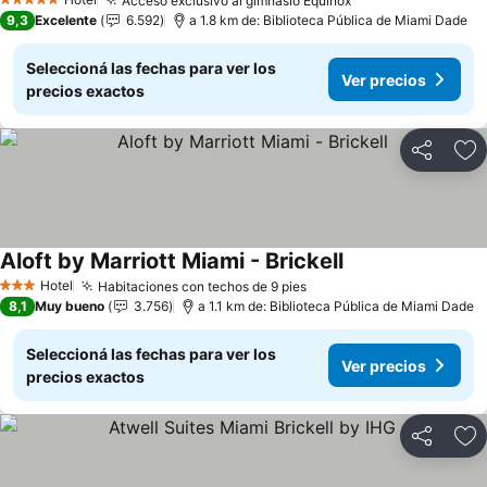
Acceso exclusivo al gimnasio Equinox
Ver precios
5 Estrellas
9,3
Excelente
6.592
a 1.8 km de: Biblioteca Pública de Miami Dade
Seleccioná las fechas para ver los
Ver precios
precios exactos
Compartir
Añ
Aloft by Marriott Miami - Brickell
Ver precios
Hotel
Habitaciones con techos de 9 pies
Ver precios
3 Estrellas
8,1
Muy bueno
3.756
a 1.1 km de: Biblioteca Pública de Miami Dade
Seleccioná las fechas para ver los
Ver precios
precios exactos
Compartir
Añ