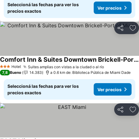
Seleccioná las fechas para ver los
Ver precios
precios exactos
Compartir
Añ
Comfort Inn & Suites Downtown Brickell-Port of Miami
Ver precios
Hotel
Suites amplias con vistas a la ciudad o al río
Ver precios
3 Estrellas
7,8
Bueno
14.383
a 0.6 km de: Biblioteca Pública de Miami Dade
Seleccioná las fechas para ver los
Ver precios
precios exactos
Compartir
Añ