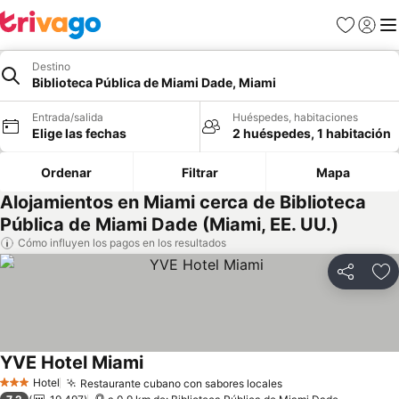
Favoritos
Iniciar 
Me
Destino
Biblioteca Pública de Miami Dade, Miami
Entrada/salida
Huéspedes, habitaciones
Elige las fechas
2 huéspedes, 1 habitación
Ordenar
Filtrar
Mapa
Alojamientos en Miami cerca de Biblioteca
Pública de Miami Dade (Miami, EE. UU.)
Cómo influyen los pagos en los resultados
Compartir
Añ
YVE Hotel Miami
Ver precios
Hotel
Restaurante cubano con sabores locales
Ver precios
3 Estrellas