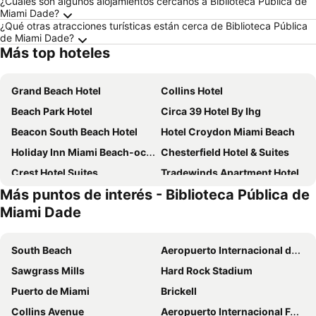
¿Cuáles son algunos alojamientos cercanos a Biblioteca Pública de
Miami Dade?
¿Qué otras atracciones turísticas están cerca de Biblioteca Pública
de Miami Dade?
Más top hoteles
Grand Beach Hotel
Collins Hotel
Beach Park Hotel
Circa 39 Hotel By Ihg
Beacon South Beach Hotel
Hotel Croydon Miami Beach
Holiday Inn Miami Beach-oceanfront By Ihg
Chesterfield Hotel & Suites
Crest Hotel Suites
Tradewinds Apartment Hotel
Más puntos de interés - Biblioteca Pública de
Viajero Miami
Hotel Riu Plaza Miami Beach
Miami Dade
Marseilles Beachfront Hotel
YVE Hotel Miami
Radisson Resort Miami Beach
Cadillac Hotel & Beach Club, Autograph Collection
South Beach
Aeropuerto Internacional de Miami
Majestic Hotel South Beach
Casa Boutique Hotel
Sawgrass Mills
Hard Rock Stadium
Aqua Hotel & Suites
InterContinental Miami by IHG
Puerto de Miami
Brickell
Catalina Hotel & Beach Club
La Quinta Inn & Suites by Wyndham Miami Airport East
Collins Avenue
Aeropuerto Internacional Fort Lauderdale-Hollywood
Palm Tree Club Miami
Greenview Hotel By Lowkl