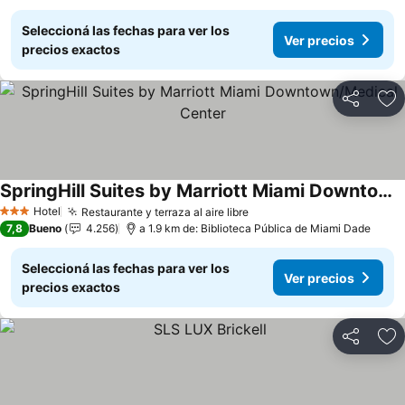
Seleccioná las fechas para ver los
Ver precios
precios exactos
Compartir
Añ
SpringHill Suites by Marriott Miami Downtown/Medical Center
Ver precios
Hotel
Restaurante y terraza al aire libre
Ver precios
3 Estrellas
7,8
Bueno
4.256
a 1.9 km de: Biblioteca Pública de Miami Dade
Seleccioná las fechas para ver los
Ver precios
precios exactos
Compartir
Añ