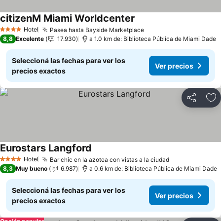
citizenM Miami Worldcenter
Ver precios
Hotel
Pasea hasta Bayside Marketplace
Ver precios
4 Estrellas
8,8
Excelente
17.930
a 1.0 km de: Biblioteca Pública de Miami Dade
Seleccioná las fechas para ver los
Ver precios
precios exactos
Compartir
Añ
Eurostars Langford
Ver precios
Hotel
Bar chic en la azotea con vistas a la ciudad
Ver precios
4 Estrellas
8,3
Muy bueno
6.987
a 0.6 km de: Biblioteca Pública de Miami Dade
Seleccioná las fechas para ver los
Ver precios
precios exactos