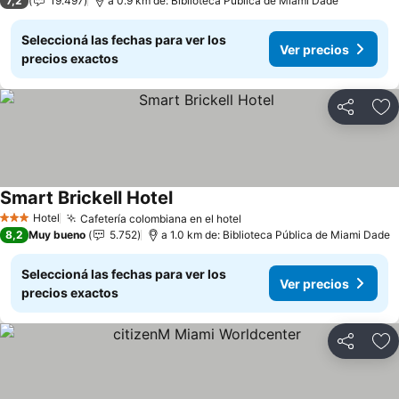
7,2
19.497
a 0.9 km de: Biblioteca Pública de Miami Dade
Seleccioná las fechas para ver los
Ver precios
precios exactos
Compartir
Añ
Smart Brickell Hotel
Ver precios
Hotel
Cafetería colombiana en el hotel
Ver precios
3 Estrellas
8,2
Muy bueno
5.752
a 1.0 km de: Biblioteca Pública de Miami Dade
Seleccioná las fechas para ver los
Ver precios
precios exactos
Compartir
Añ