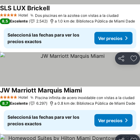
SLS LUX Brickell
Ver precios
Hotel
Dos piscinas en la azotea con vistas a la ciudad
Ver prec
5 Estrellas
8,5
Excelente
2.542
a 1.0 km de: Biblioteca Pública de Miami Dade
Seleccioná las fechas para ver los
Ver precios
precios exactos
Compartir
Añ
JW Marriott Marquis Miami
Ver precios
Hotel
Piscina infinita de acero inoxidable con vistas a la ciudad
Ve
5 Estrellas
8,7
Excelente
6.297
a 0.8 km de: Biblioteca Pública de Miami Dade
Seleccioná las fechas para ver los
Ver precios
precios exactos