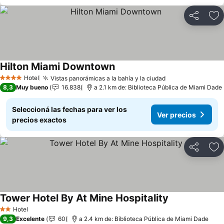
Compartir
Añ
Hilton Miami Downtown
Ver precios
Hotel
Vistas panorámicas a la bahía y la ciudad
Ver precios
4 Estrellas
8,3
Muy bueno
16.838
a 2.1 km de: Biblioteca Pública de Miami Dade
Seleccioná las fechas para ver los
Ver precios
precios exactos
Compartir
Añ
Tower Hotel By At Mine Hospitality
Ver precios
Hotel
2 Estrellas
9,3
Excelente
60
a 2.4 km de: Biblioteca Pública de Miami Dade