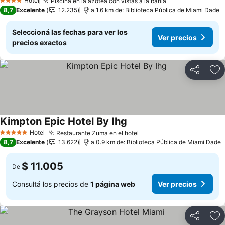
Hotel
Piscina en la azotea con vistas a la bahía
Ver precios
4 Estrellas
8,7
Excelente
12.235
a 1.6 km de: Biblioteca Pública de Miami Dade
Seleccioná las fechas para ver los
Ver precios
precios exactos
Compartir
Añ
Kimpton Epic Hotel By Ihg
Ver precios
Hotel
Restaurante Zuma en el hotel
Ver precios
5 Estrellas
8,7
Excelente
13.622
a 0.9 km de: Biblioteca Pública de Miami Dade
$ 11.005
De
Consultá los precios de
1 página web
Ver precios
Compartir
Añ