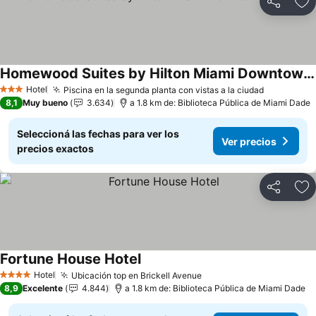
Compartir
Añ
Homewood Suites by Hilton Miami Downtown/Brickell
Ver precios
Hotel
Piscina en la segunda planta con vistas a la ciudad
Ver preci
3 Estrellas
8,1
Muy bueno
3.634
a 1.8 km de: Biblioteca Pública de Miami Dade
Seleccioná las fechas para ver los
Ver precios
precios exactos
Compartir
Añ
Fortune House Hotel
Ver precios
Hotel
Ubicación top en Brickell Avenue
Ver precios
4 Estrellas
8,9
Excelente
4.844
a 1.8 km de: Biblioteca Pública de Miami Dade