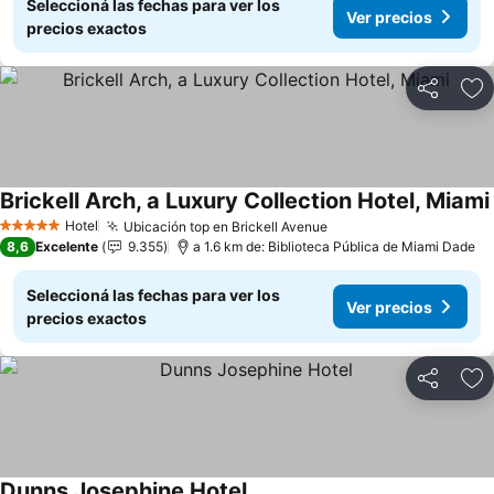
Seleccioná las fechas para ver los
Ver precios
precios exactos
Compartir
Añ
Brickell Arch, a Luxury Collection Hotel, Miami
Hotel
Ubicación top en Brickell Avenue
Ver precios
5 Estrellas
8,6
Excelente
9.355
a 1.6 km de: Biblioteca Pública de Miami Dade
Seleccioná las fechas para ver los
Ver precios
precios exactos
Compartir
Añ
Dunns Josephine Hotel