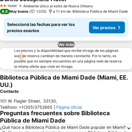
Ver precios
Hotel
Ambiente único al estilo de Nueva Orleans
Ver precios
2 Estrellas
8,0
Muy bueno
1.025
a 1.1 km de: Biblioteca Pública de Miami Dade
Seleccioná las fechas para ver los
Ver precios
precios exactos
Ver más
Los precios y la disponibilidad que recibe trivago de las páginas
web de reserva cambian de manera constante. Por lo tanto, es
posible que no siempre encuentres en una página web de reserva
la misma oferta que viste en trivago.
Biblioteca Pública de Miami Dade (Miami, EE.
UU.)
Contacto
101 W. Flagler Street
,
33130
,
Teléfono
:
+1(305)3752665
|
Página oficial
Preguntas frecuentes sobre Biblioteca
Pública de Miami Dade
¿Qué hace a Biblioteca Pública de Miami Dade popular en Miami?