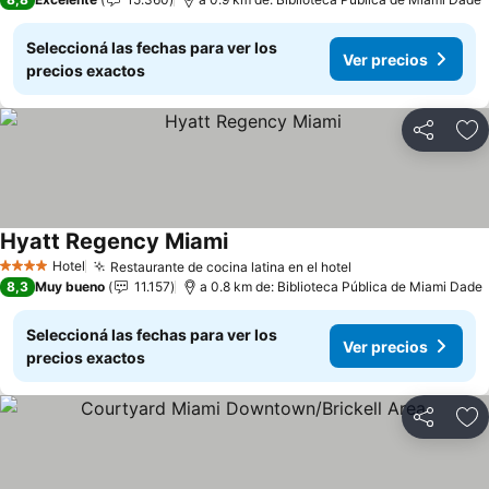
Seleccioná las fechas para ver los
Ver precios
precios exactos
Compartir
Añ
Hyatt Regency Miami
Ver precios
Hotel
Restaurante de cocina latina en el hotel
Ver precios
4 Estrellas
8,3
Muy bueno
11.157
a 0.8 km de: Biblioteca Pública de Miami Dade
Seleccioná las fechas para ver los
Ver precios
precios exactos
Compartir
Añ