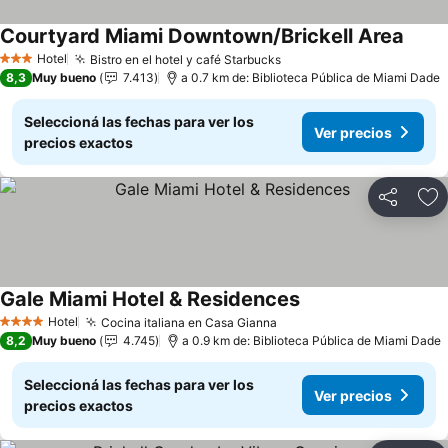
Courtyard Miami Downtown/Brickell Area
Ver p
Hotel
Bistro en el hotel y café Starbucks
Ver precios
3 Estrellas
8,3
Muy bueno
7.413
a 0.7 km de: Biblioteca Pública de Miami Dade
Seleccioná las fechas para ver los
Ver precios
precios exactos
Compartir
Añ
Gale Miami Hotel & Residences
Ver precios
Hotel
Cocina italiana en Casa Gianna
Ver precios
4 Estrellas
8,2
Muy bueno
4.745
a 0.9 km de: Biblioteca Pública de Miami Dade
Seleccioná las fechas para ver los
Ver precios
precios exactos