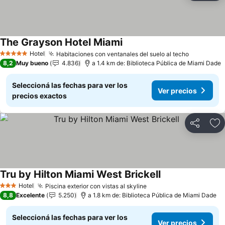
The Grayson Hotel Miami
Ver precios
Hotel
Habitaciones con ventanales del suelo al techo
Ver preci
5 Estrellas
8,2
Muy bueno
4.836
a 1.4 km de: Biblioteca Pública de Miami Dade
Seleccioná las fechas para ver los
Ver precios
precios exactos
Compartir
Añ
Tru by Hilton Miami West Brickell
Ver precios
Hotel
Piscina exterior con vistas al skyline
Ver precios
3 Estrellas
8,8
Excelente
5.250
a 1.8 km de: Biblioteca Pública de Miami Dade
Seleccioná las fechas para ver los
Ver precios