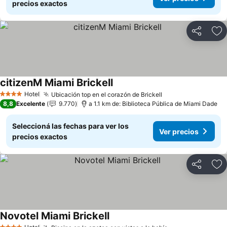
precios exactos
Compartir
Añ
citizenM Miami Brickell
Ver precios
Hotel
Ubicación top en el corazón de Brickell
Ver precios
4 Estrellas
8,8
Excelente
9.770
a 1.1 km de: Biblioteca Pública de Miami Dade
Seleccioná las fechas para ver los
Ver precios
precios exactos
Compartir
Añ
Novotel Miami Brickell
Ver precios