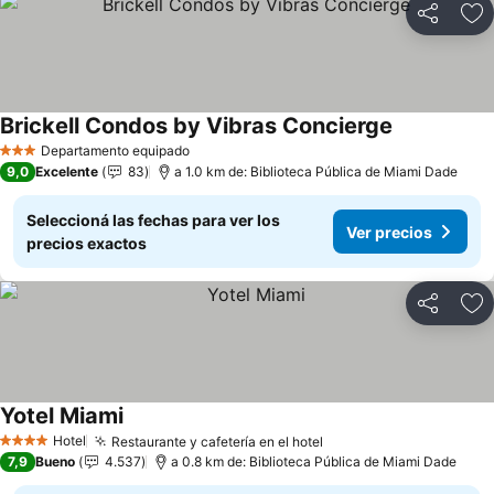
Compartir
Añ
Brickell Condos by Vibras Concierge
Ver precios
Departamento equipado
3 Estrellas
9,0
Excelente
83
a 1.0 km de: Biblioteca Pública de Miami Dade
Seleccioná las fechas para ver los
Ver precios
precios exactos
Compartir
Añ
Yotel Miami
Ver precios
Hotel
Restaurante y cafetería en el hotel
Ver precios
4 Estrellas
7,9
Bueno
4.537
a 0.8 km de: Biblioteca Pública de Miami Dade