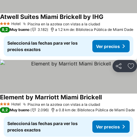
Atwell Suites Miami Brickell by IHG
Ver precios
Hotel
Piscina en la azotea con vistas a la ciudad
Ver precios
3 Estrellas
8,2
Muy bueno
3.182
a 1.2 km de: Biblioteca Pública de Miami Dade
Seleccioná las fechas para ver los
Ver precios
precios exactos
Compartir
Añ
Element by Marriott Miami Brickell
Ver precios
Hotel
Piscina en la azotea con vistas a la ciudad
Ver precios
3 Estrellas
8,2
Muy bueno
2.096
a 0.8 km de: Biblioteca Pública de Miami Dade
Seleccioná las fechas para ver los
Ver precios
precios exactos