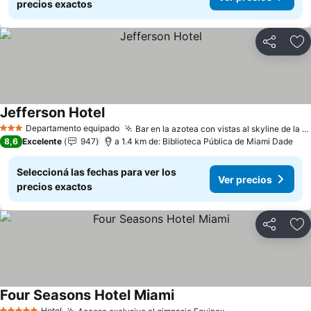
precios exactos
Compartir
Añ
Jefferson Hotel
Ver precios
Departamento equipado
Bar en la azotea con vistas al skyline de la ciudad
3 Estrellas
8,6
Excelente
947
a 1.4 km de: Biblioteca Pública de Miami Dade
Seleccioná las fechas para ver los
Ver precios
precios exactos
Compartir
Añ
Four Seasons Hotel Miami
Ver precios
Hotel