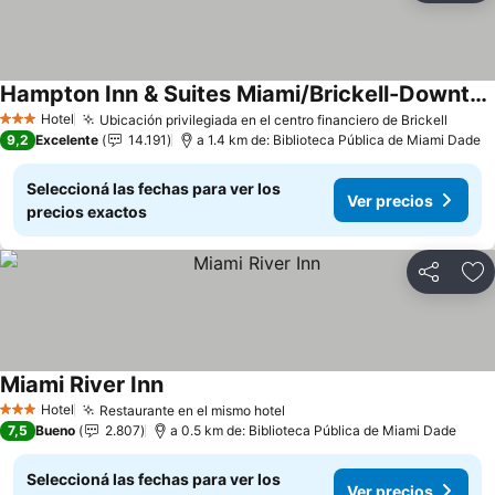
Hampton Inn & Suites Miami/Brickell-Downtown
Ver precios
Hotel
Ubicación privilegiada en el centro financiero de Brickell
Ver p
3 Estrellas
9,2
Excelente
14.191
a 1.4 km de: Biblioteca Pública de Miami Dade
Seleccioná las fechas para ver los
Ver precios
precios exactos
Compartir
Añ
Miami River Inn
Ver precios
Hotel
Restaurante en el mismo hotel
Ver precios
3 Estrellas
7,5
Bueno
2.807
a 0.5 km de: Biblioteca Pública de Miami Dade
Seleccioná las fechas para ver los
Ver precios