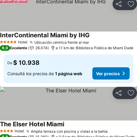
Opción popular
Compartir
Añ
InterContinental Miami by IHG
Ver precios
Hotel
Ubicación céntrica frente al mar
Ver precios
5 Estrellas
9,0
Excelente
26.074
a 1.1 km de: Biblioteca Pública de Miami Dade
$ 10.938
De
Consultá los precios de
1 página web
Ver precios
Compartir
Añ
The Elser Hotel Miami
Ver precios
Hotel
Amplia terraza con piscina y vistas a la bahía
Ver precios
4 Estrellas
8,8
Excelente
15.360
a 0.9 km de: Biblioteca Pública de Miami Dade