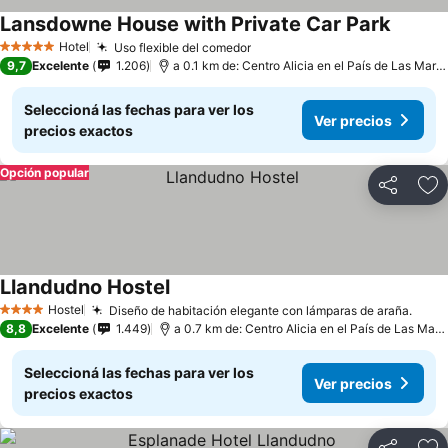
Lansdowne House with Private Car Park
Hotel
Uso flexible del comedor
5 Estrellas
9,7
Excelente
1.206
a 0.1 km de: Centro Alicia en el País de Las Maravillas
Seleccioná las fechas para ver los
Ver precios
precios exactos
Opción popular
Compartir
Añ
Llandudno Hostel
Hostel
Diseño de habitación elegante con lámparas de araña.
4 Estrellas
8,8
Excelente
1.449
a 0.7 km de: Centro Alicia en el País de Las Maravillas
Seleccioná las fechas para ver los
Ver precios
precios exactos