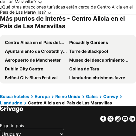
de Las Maravillas?
¿Qué otras atracciones turísticas están cerca de Centro Alicia en el
País de Las Maravillas?
Más puntos de interés - Centro Alicia en el
País de Las Maravillas
Centro Alicia en el País de Las Maravillas
Piccadilly Gardens
Ayuntamiento de Croxteth y parque
Torre de Blackpool
Aeropuerto de Manchester
Museo del descubrimiento de los lagos
Dublin City Centre
Colina de Tara
Belfast City Blues Festival
Llandudno christmas fayre
The Three Castles Welsh Classic Trial
Mostyn Open 18
Antique and Collector's Fair
Llandudno Toy and Train Fair
Busca hoteles
Europa
Reino Unido
Gales
Conwy
Llandudno
Centro Alicia en el País de Las Maravillas
Craft Fair
Llandudno Ski and Snowboard Centre
Muelle de Llandudno
Venue Cymru
Facebook
Twitter
Insta
Yo
Great Orme Country Park
Llandudno Transport Festival
Elige tu país
North Shore Beach
Quay House