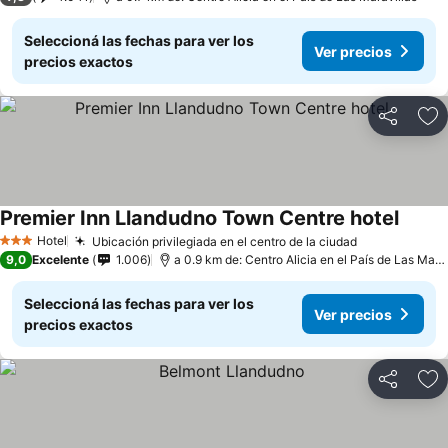
Seleccioná las fechas para ver los
Ver precios
precios exactos
Compartir
Añ
Premier Inn Llandudno Town Centre hotel
Hotel
Ubicación privilegiada en el centro de la ciudad
3 Estrellas
9,0
Excelente
1.006
a 0.9 km de: Centro Alicia en el País de Las Maravillas
Seleccioná las fechas para ver los
Ver precios
precios exactos
Compartir
Añ