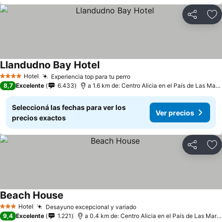
Compartir
Añ
Llandudno Bay Hotel
Hotel
Experiencia top para tu perro
4 Estrellas
8,7
Excelente
6.433
a 1.6 km de: Centro Alicia en el País de Las Maravillas
Seleccioná las fechas para ver los
Ver precios
precios exactos
Compartir
Añ
Beach House
Hotel
Desayuno excepcional y variado
3 Estrellas
9,4
Excelente
1.221
a 0.4 km de: Centro Alicia en el País de Las Maravillas