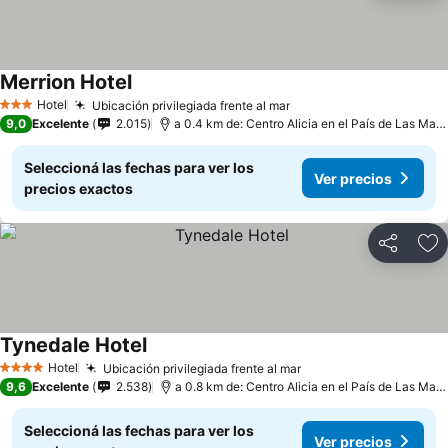
Merrion Hotel
Hotel
Ubicación privilegiada frente al mar
3 Estrellas
9,0
Excelente
2.015
a 0.4 km de: Centro Alicia en el País de Las Maravillas
Seleccioná las fechas para ver los
Ver precios
precios exactos
Compartir
Añ
Tynedale Hotel
Hotel
Ubicación privilegiada frente al mar
4 Estrellas
9,6
Excelente
2.538
a 0.8 km de: Centro Alicia en el País de Las Maravillas
Seleccioná las fechas para ver los
Ver precios