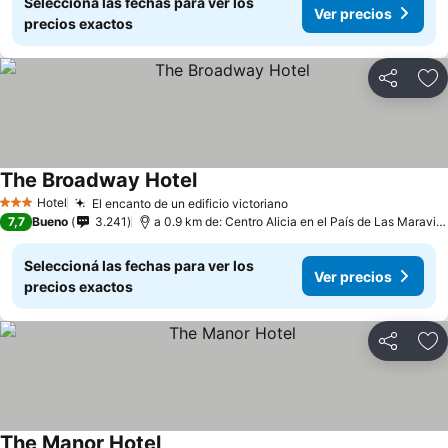
Seleccioná las fechas para ver los
Ver precios
precios exactos
Compartir
Añ
The Broadway Hotel
Hotel
El encanto de un edificio victoriano
3 Estrellas
7,7
Bueno
3.241
a 0.9 km de: Centro Alicia en el País de Las Maravillas
Seleccioná las fechas para ver los
Ver precios
precios exactos
Compartir
Añ
The Manor Hotel