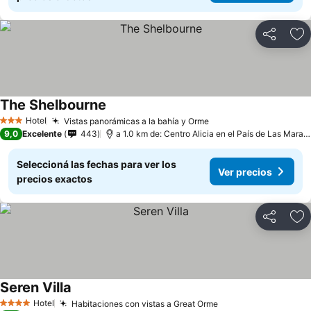
Compartir
Añ
The Shelbourne
Hotel
Vistas panorámicas a la bahía y Orme
3 Estrellas
9,0
Excelente
443
a 1.0 km de: Centro Alicia en el País de Las Maravillas
Seleccioná las fechas para ver los
Ver precios
precios exactos
Compartir
Añ
Seren Villa
Hotel
Habitaciones con vistas a Great Orme
4 Estrellas