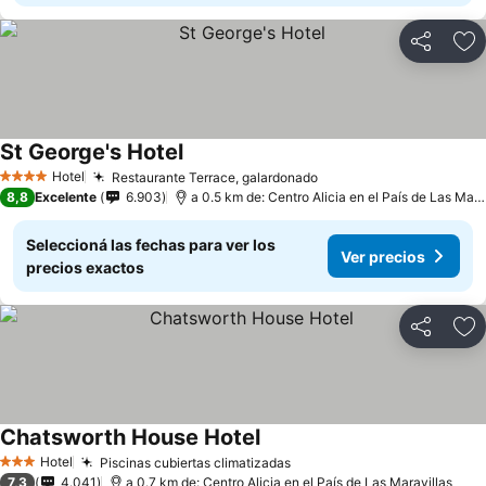
Compartir
Añ
St George's Hotel
Hotel
Restaurante Terrace, galardonado
4 Estrellas
8,8
Excelente
6.903
a 0.5 km de: Centro Alicia en el País de Las Maravillas
Seleccioná las fechas para ver los
Ver precios
precios exactos
Compartir
Añ
Chatsworth House Hotel
Hotel
Piscinas cubiertas climatizadas
3 Estrellas
7,3
4.041
a 0.7 km de: Centro Alicia en el País de Las Maravillas