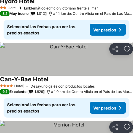
Hydro Hotel
Hotel
Emblemático edificio victoriano frente al mar
2 Estrellas
8,1
Muy bueno
1.813
a 1.1 km de: Centro Alicia en el País de Las Maravillas
Seleccioná las fechas para ver los
Ver precios
precios exactos
Compartir
Añ
Can-Y-Bae Hotel
Hotel
Desayuno galés con productos locales
4 Estrellas
9,1
Excelente
1.629
a 1.0 km de: Centro Alicia en el País de Las Maravillas
Seleccioná las fechas para ver los
Ver precios
precios exactos
Compartir
Añ