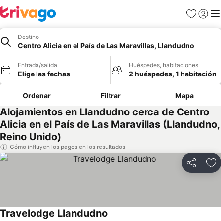
Favoritos
Iniciar 
Me
Destino
Centro Alicia en el País de Las Maravillas, Llandudno
Entrada/salida
Huéspedes, habitaciones
Elige las fechas
2 huéspedes, 1 habitación
Ordenar
Filtrar
Mapa
Alojamientos en Llandudno cerca de Centro
Alicia en el País de Las Maravillas (Llandudno,
Reino Unido)
Cómo influyen los pagos en los resultados
Compartir
Añ
Travelodge Llandudno