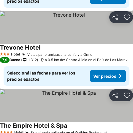
precios exactos
Compartir
Añ
Trevone Hotel
Hotel
Vistas panorámicas a la bahía y a Orme
3 Estrellas
7,9
Bueno
1.312
a 0.5 km de: Centro Alicia en el País de Las Maravillas
Seleccioná las fechas para ver los
Ver precios
precios exactos
Compartir
Añ
The Empire Hotel & Spa
Hotel
Experiencia culinaria en el Watkins Restaurant