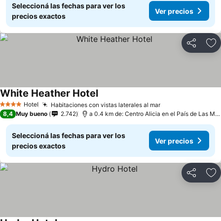
Seleccioná las fechas para ver los
Ver precios
precios exactos
Compartir
Añ
White Heather Hotel
Hotel
Habitaciones con vistas laterales al mar
4 Estrellas
8,4
Muy bueno
2.742
a 0.4 km de: Centro Alicia en el País de Las Maravillas
Seleccioná las fechas para ver los
Ver precios
precios exactos
Compartir
Añ