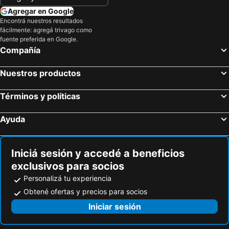
Conwy Suspension Bridge
Conwy Castle
Agregar en Google
Zip World
Swallow Falls
Encontrá nuestros resultados
fácilmente: agregá trivago como
Snowdon Mountain Railway
Dolwyddelan Castle
fuente preferida en Google.
Compañía
Harrogate Flower Show
Southport Flower Show
Catedral del Niño Jesús
Carling Academy
Nuestros productos
Hutton-in-the-Forest
Rathgar
Biblioteca del Trinity College
Record Fair
Términos y políticas
Southside
Fairfield
Ayuda
Coventry Airport
Ice Sheffield
Chatsworth
Conkers
Iniciá sesión y accedé a beneficios
Victoria Square
exclusivos para socios
Personalizá tu experiencia
Obtené ofertas y precios para socios
Iniciar sesión