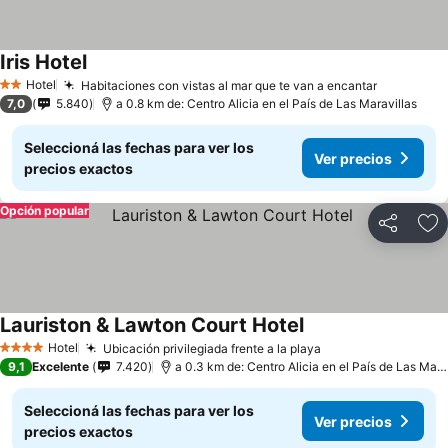
Iris Hotel
Hotel
Habitaciones con vistas al mar que te van a encantar
2 Estrellas
7,0
5.840
a 0.8 km de: Centro Alicia en el País de Las Maravillas
Seleccioná las fechas para ver los
Ver precios
precios exactos
Opción popular
Compartir
Añ
Lauriston & Lawton Court Hotel
Hotel
Ubicación privilegiada frente a la playa
4 Estrellas
9,1
Excelente
7.420
a 0.3 km de: Centro Alicia en el País de Las Maravillas
Seleccioná las fechas para ver los
Ver precios
precios exactos