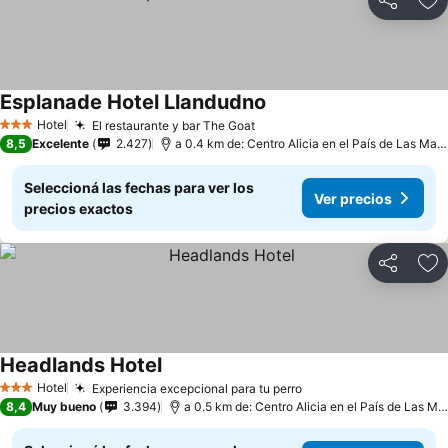
Compartir
Añ
Esplanade Hotel Llandudno
Hotel
El restaurante y bar The Goat
3 Estrellas
8,5
Excelente
2.427
a 0.4 km de: Centro Alicia en el País de Las Maravillas
Seleccioná las fechas para ver los
Ver precios
precios exactos
Compartir
Añ
Headlands Hotel
Hotel
Experiencia excepcional para tu perro
3 Estrellas
8,4
Muy bueno
3.394
a 0.5 km de: Centro Alicia en el País de Las Maravillas