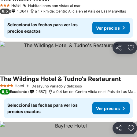
Hotel
Habitaciones con vistas al mar
3 Estrellas
6,5
1.364
a 1.7 km de: Centro Alicia en el País de Las Maravillas
Seleccioná las fechas para ver los
Ver precios
precios exactos
Compartir
Añ
The Wildings Hotel & Tudno's Restaurant
Hotel
Desayuno variado y delicioso
4 Estrellas
9,3
Excelente
2.687
a 0.4 km de: Centro Alicia en el País de Las Maravillas
Seleccioná las fechas para ver los
Ver precios
precios exactos
Compartir
Añ