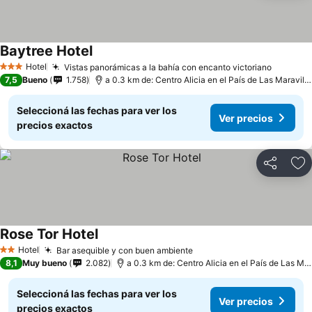
Baytree Hotel
Hotel
Vistas panorámicas a la bahía con encanto victoriano
3 Estrellas
7,5
Bueno
1.758
a 0.3 km de: Centro Alicia en el País de Las Maravillas
Seleccioná las fechas para ver los
Ver precios
precios exactos
Compartir
Añ
Rose Tor Hotel
Hotel
Bar asequible y con buen ambiente
2 Estrellas
8,1
Muy bueno
2.082
a 0.3 km de: Centro Alicia en el País de Las Maravillas
Seleccioná las fechas para ver los
Ver precios
precios exactos