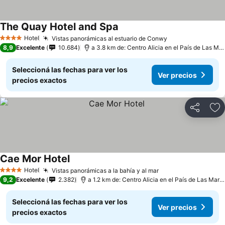
The Quay Hotel and Spa
Hotel
Vistas panorámicas al estuario de Conwy
4 Estrellas
8,9
Excelente
10.684
a 3.8 km de: Centro Alicia en el País de Las Maravillas
Seleccioná las fechas para ver los
Ver precios
precios exactos
Compartir
Añ
Cae Mor Hotel
Hotel
Vistas panorámicas a la bahía y al mar
4 Estrellas
9,2
Excelente
2.382
a 1.2 km de: Centro Alicia en el País de Las Maravillas
Seleccioná las fechas para ver los
Ver precios
precios exactos