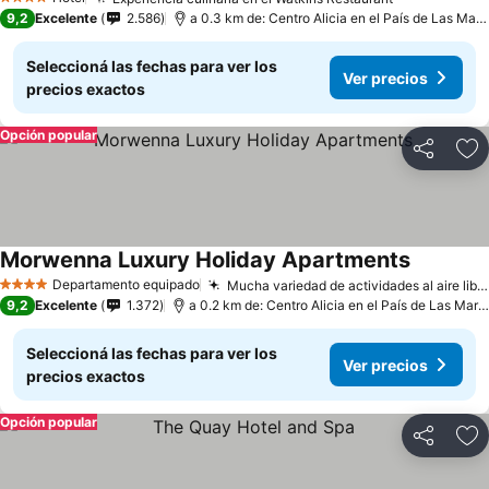
4 Estrellas
9,2
Excelente
2.586
a 0.3 km de: Centro Alicia en el País de Las Maravillas
Seleccioná las fechas para ver los
Ver precios
precios exactos
Opción popular
Compartir
Añ
Morwenna Luxury Holiday Apartments
Departamento equipado
Mucha variedad de actividades al aire libre cerca
4 Estrellas
9,2
Excelente
1.372
a 0.2 km de: Centro Alicia en el País de Las Maravillas
Seleccioná las fechas para ver los
Ver precios
precios exactos
Opción popular
Compartir
Añ