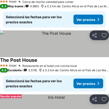
Hotel
Cerca de mucha variedad para comer
3 Estrellas
8,3
Muy bueno
4.980
a 0.2 km de: Centro Alicia en el País de Las Maravillas
Seleccioná las fechas para ver los
Ver precios
precios exactos
Compartir
Añ
The Post House
Hotel
Restaurante en el hotel con cocina local
3 Estrellas
8,6
Excelente
3.578
a 0.2 km de: Centro Alicia en el País de Las Maravillas
Seleccioná las fechas para ver los
Ver precios
precios exactos
Opción popular
Compartir
Añ