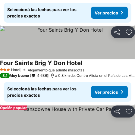
Seleccioná las fechas para ver los
Ver precios
precios exactos
Compartir
Añ
Four Saints Brig Y Don Hotel
Hotel
Alojamiento que admite mascotas
3 Estrellas
8,1
Muy bueno
4.636
a 0.8 km de: Centro Alicia en el País de Las Maravillas
Seleccioná las fechas para ver los
Ver precios
precios exactos
Opción popular
Compartir
Añ