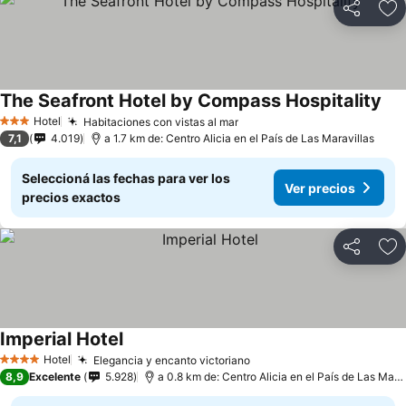
Compartir
Añ
The Seafront Hotel by Compass Hospitality
Hotel
Habitaciones con vistas al mar
3 Estrellas
7,1
4.019
a 1.7 km de: Centro Alicia en el País de Las Maravillas
Seleccioná las fechas para ver los
Ver precios
precios exactos
Compartir
Añ
Imperial Hotel
Hotel
Elegancia y encanto victoriano
4 Estrellas
8,9
Excelente
5.928
a 0.8 km de: Centro Alicia en el País de Las Maravillas