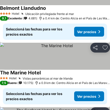
Belmont Llandudno
Hotel
Ubicación privilegiada frente al mar
4 Estrellas
9,1
Excelente
4.681
a 0.4 km de: Centro Alicia en el País de Las Maravillas
Seleccioná las fechas para ver los
Ver precios
precios exactos
Compartir
Añ
The Marine Hotel
Hotel
Vistas panorámicas al mar de Irlanda
3 Estrellas
7,5
Bueno
10.175
a 0.9 km de: Centro Alicia en el País de Las Maravillas
Seleccioná las fechas para ver los
Ver precios
precios exactos