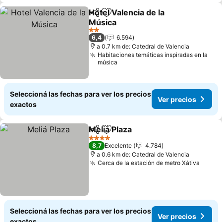
Hotel Valencia de la
Compartir
Añadir a favoritos
Música
Ver precios
2 Estrellas
6,4
6.594
a 0.7 km de: Catedral de Valencia
Habitaciones temáticas inspiradas en la
música
Seleccioná las fechas para ver los precios
Ver precios
exactos
Meliá Plaza
Compartir
Añadir a favoritos
Ver precios
4 Estrellas
8,7
Excelente
4.784
a 0.6 km de: Catedral de Valencia
Cerca de la estación de metro Xàtiva
Ver p
Seleccioná las fechas para ver los precios
Ver precios
exactos