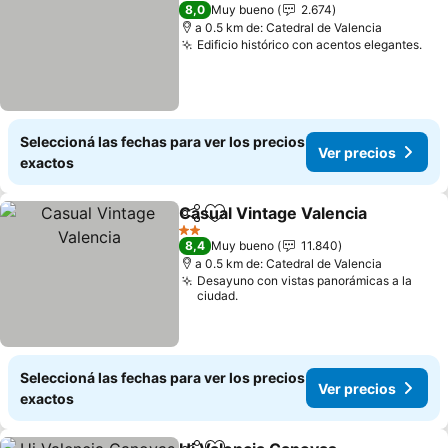
3 Estrellas
8,0
Muy bueno
2.674
a 0.5 km de: Catedral de Valencia
Edificio histórico con acentos elegantes.
Ver
Seleccioná las fechas para ver los precios
Ver precios
exactos
Casual Vintage Valencia
Compartir
Añadir a favoritos
Ve
2 Estrellas
8,4
Muy bueno
11.840
a 0.5 km de: Catedral de Valencia
Desayuno con vistas panorámicas a la
ciudad.
Seleccioná las fechas para ver los precios
Ver precios
exactos