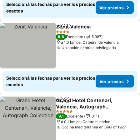
Seleccioná las fechas para ver los precios
Ver precios
exactos
Zenit Valencia
Compartir
Añadir a favoritos
Ver precios
4 Estrellas
8,8
Excelente
5.987
a 1.0 km de: Catedral de Valencia
Ubicación céntrica privilegiada
Ver preci
Seleccioná las fechas para ver los precios
Ver precios
exactos
Grand Hotel Centenari,
Compartir
Añadir a favoritos
Valencia, Autograph
Collection
Ver precios
5 Estrellas
9,1
Excelente
311
a 0.1 km de: Centro histórico
Cocina mediterránea en Soul of 1927
Ver p