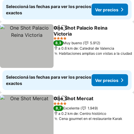
Seleccioná las fechas para ver los precios
Ver precios
exactos
One Shot Palacio Reina
Compartir
Añadir a favoritos
Victoria
Ver precios
4 Estrellas
8,3
Muy bueno
5.912
a 0.6 km de: Catedral de Valencia
Habitaciones amplias con vistas a la ciudad
Seleccioná las fechas para ver los precios
Ver precios
exactos
One Shot Mercat
Compartir
Añadir a favoritos
Ver preci
4 Estrellas
8,7
Excelente
1.949
a 0.2 km de: Centro histórico
Cena gourmet en el restaurante Karak
Ver p