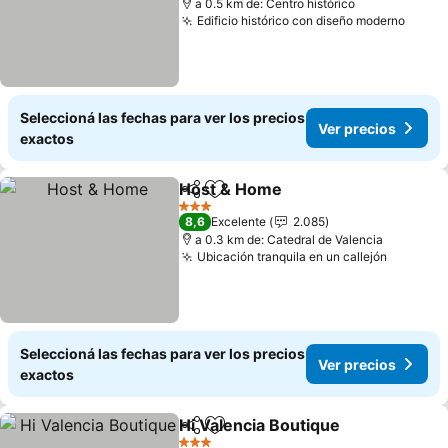
a 0.5 km de: Centro histórico
Edificio histórico con diseño moderno
Ver p
Seleccioná las fechas para ver los precios
Ver precios
exactos
Host & Home
Compartir
Añadir a favoritos
Ver precios
3 Estrellas
8,6
Excelente
2.085
a 0.3 km de: Catedral de Valencia
Ubicación tranquila en un callejón
Ver pre
Seleccioná las fechas para ver los precios
Ver precios
exactos
Hi Valencia Boutique
Compartir
Añadir a favoritos
Ver p