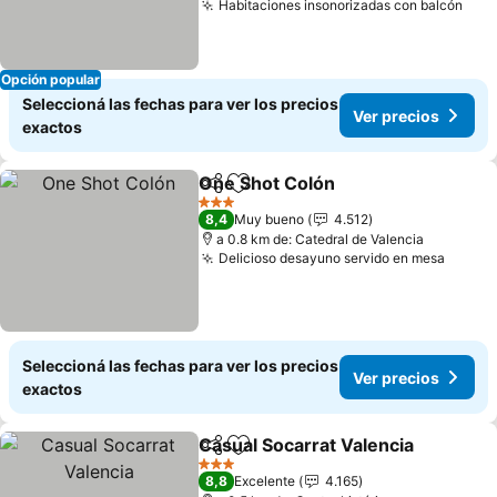
Habitaciones insonorizadas con balcón
Ver 
Opción popular
Seleccioná las fechas para ver los precios
Ver precios
exactos
One Shot Colón
Compartir
Añadir a favoritos
Ver precio
3 Estrellas
8,4
Muy bueno
4.512
a 0.8 km de: Catedral de Valencia
Delicioso desayuno servido en mesa
Ver pr
Seleccioná las fechas para ver los precios
Ver precios
exactos
Casual Socarrat Valencia
Compartir
Añadir a favoritos
V
3 Estrellas
8,8
Excelente
4.165