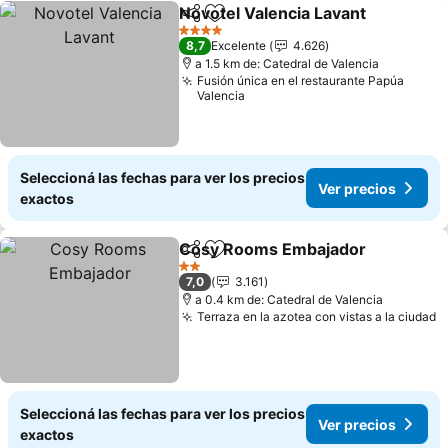
Novotel Valencia Lavant
Compartir
Añadir a favoritos
Ve
4 Estrellas
8,7
Excelente
4.626
a 1.5 km de: Catedral de Valencia
Fusión única en el restaurante Papúa
Valencia
Seleccioná las fechas para ver los precios
Ver precios
exactos
Cosy Rooms Embajador
Compartir
Añadir a favoritos
Ve
2 Estrellas
7,0
3.161
a 0.4 km de: Catedral de Valencia
Terraza en la azotea con vistas a la ciudad
V
Seleccioná las fechas para ver los precios
Ver precios
exactos