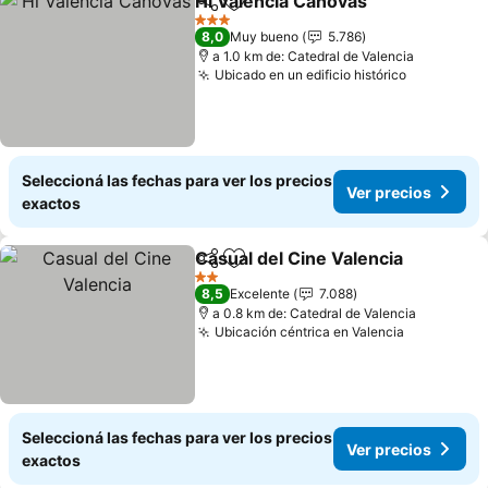
Hi Valencia Canovas
Compartir
Añadir a favoritos
Ver pr
3 Estrellas
8,0
Muy bueno
5.786
a 1.0 km de: Catedral de Valencia
Ubicado en un edificio histórico
Ver preci
Seleccioná las fechas para ver los precios
Ver precios
exactos
Casual del Cine Valencia
Compartir
Añadir a favoritos
V
2 Estrellas
8,5
Excelente
7.088
a 0.8 km de: Catedral de Valencia
Ubicación céntrica en Valencia
Ver preci
Seleccioná las fechas para ver los precios
Ver precios
exactos