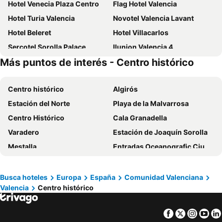
Hotel Venecia Plaza Centro
Flag Hotel Valencia
Hotel Turia Valencia
Novotel Valencia Lavant
Hotel Beleret
Hotel Villacarlos
Sercotel Sorolla Palace
Ilunion Valencia 4
Más puntos de interés - Centro histórico
Casual del Cine Valencia
Hotel Dimar
MYR Plaza Mercado Hotel & Spa
Exe Rey Don Jaime
Centro histórico
Algirós
Cosy Rooms Embajador
Travelodge Valencia Aeropuerto
Estación del Norte
Playa de la Malvarrosa
Ibis Budget Valencia Centro Puerto
Primus Valencia
Centro Histórico
Cala Granadella
Eurostars Gran Valencia
Holiday Inn Express Ciudad de las Ciencias
Varadero
Estación de Joaquín Sorolla
Ilunion Aqua 4
Hotel Kramer
Mestalla
Entradas Oceanografic Ciudad de las Artes
Hostal Blayet
Hotel Miramar Valencia
Palacio Fortaleza del Marqués de Dos Aguas
Parador de Teruel
Hotel Valencia de la Música
SH Colón Valencia
IFA Exhibition Center
Bus turistico circular gran alacant
Hotel San Lorenzo Boutique
Ilunion Aqua 3
Busca hoteles
Europa
España
Comunidad Valenciana
Valencia
Centro histórico
Playa de Bossa
Illetes
Ibis Budget Valencia Alcasser
Hotel Neptuno
El Churra
Metro Valencia
Port Feria Valencia
Casual Socarrat Valencia
Facebook
Twitter
Insta
Yo
Las Fallas
Catedral de Valencia
NH Valencia Center
AZZ Valencia Táctica Hotel