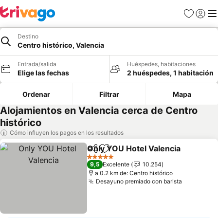
Favoritos
Iniciar 
Me
Destino
Centro histórico, Valencia
Entrada/salida
Huéspedes, habitaciones
Elige las fechas
2 huéspedes, 1 habitación
Ordenar
Filtrar
Mapa
Alojamientos en Valencia cerca de Centro
histórico
Cómo influyen los pagos en los resultados
Only YOU Hotel Valencia
Compartir
Añadir a favoritos
V
5 Estrellas
9,5
Excelente
10.254
a 0.2 km de: Centro histórico
Desayuno premiado con barista
Ver preci