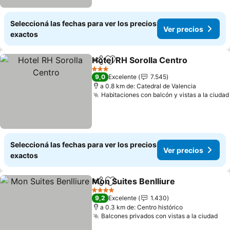
Seleccioná las fechas para ver los precios
Ver precios
exactos
Hotel RH Sorolla Centro
Compartir
Añadir a favoritos
Ve
3 Estrellas
9,0
Excelente
7.545
a 0.8 km de: Catedral de Valencia
Habitaciones con balcón y vistas a la ciudad
Seleccioná las fechas para ver los precios
Ver precios
exactos
Mon Suites Benlliure
Compartir
Añadir a favoritos
Ver p
4 Estrellas
9,2
Excelente
1.430
a 0.3 km de: Centro histórico
Balcones privados con vistas a la ciudad
Ver