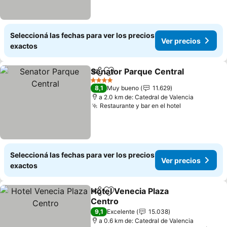
Seleccioná las fechas para ver los precios
Ver precios
exactos
Senator Parque Central
Compartir
Añadir a favoritos
Ve
4 Estrellas
8,1
Muy bueno
11.629
a 2.0 km de: Catedral de Valencia
Restaurante y bar en el hotel
Ver precios
Seleccioná las fechas para ver los precios
Ver precios
exactos
Hotel Venecia Plaza
Compartir
Añadir a favoritos
Centro
Ver precios
9,1
Excelente
15.038
a 0.6 km de: Catedral de Valencia