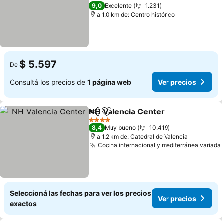
Ver precios
4 Estrellas
9,0
Excelente
1.231
a 1.0 km de: Centro histórico
$ 5.597
De
Consultá los precios de
1 página web
Ver precios
NH Valencia Center
Compartir
Añadir a favoritos
Ver pr
4 Estrellas
8,4
Muy bueno
10.419
a 1.2 km de: Catedral de Valencia
Cocina internacional y mediterránea variada
Seleccioná las fechas para ver los precios
Ver precios
exactos