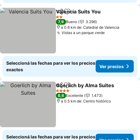
Valencia Suits You
Compartir
Añadir a favoritos
Ver prec
2 Estrellas
7,9
Bueno
3.296
a 0.6 km de: Catedral de Valencia
Vistas a un parque verde
Ver precios
Seleccioná las fechas para ver los precios
Ver precios
exactos
Goerlich by Alma Suites
Compartir
Añadir a favoritos
Ve
4 Estrellas
8,6
Excelente
1.473
a 0.5 km de: Centro histórico
Seleccioná las fechas para ver los precios