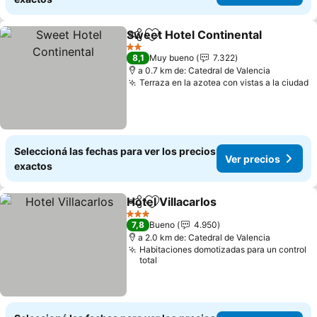
Sweet Hotel Continental
Compartir
Añadir a favoritos
V
2 Estrellas
8,1
Muy bueno
7.322
a 0.7 km de: Catedral de Valencia
Terraza en la azotea con vistas a la ciudad
V
Seleccioná las fechas para ver los precios
Ver precios
exactos
Hotel Villacarlos
Compartir
Añadir a favoritos
Ver precio
3 Estrellas
7,8
Bueno
4.950
a 2.0 km de: Catedral de Valencia
Habitaciones domotizadas para un control
total