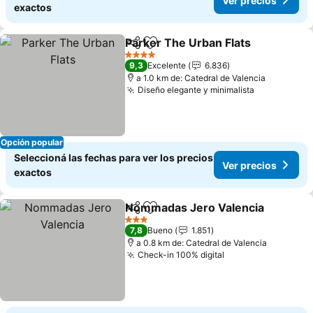
Ver precios
exactos
Parker The Urban Flats
Compartir
Añadir a favoritos
Ver
4 Estrellas
9,3
Excelente
6.836
a 1.0 km de: Catedral de Valencia
Diseño elegante y minimalista
Ver precio
Opción popular
Seleccioná las fechas para ver los precios
Ver precios
exactos
Nommadas Jero Valencia
Compartir
Añadir a favoritos
3 Estrellas
7,8
Bueno
1.851
a 0.8 km de: Catedral de Valencia
Check-in 100% digital
Ver precios