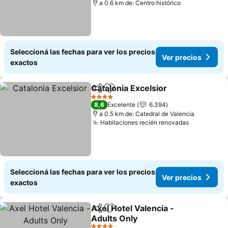
a 0.6 km de: Centro histórico
Seleccioná las fechas para ver los precios
Ver precios
exactos
Catalonia Excelsior
Compartir
Añadir a favoritos
Ver pre
4 Estrellas
8,6
Excelente
6.394
a 0.5 km de: Catedral de Valencia
Habitaciones recién renovadas
Ver preci
Seleccioná las fechas para ver los precios
Ver precios
exactos
Axel Hotel Valencia -
Compartir
Añadir a favoritos
Adults Only