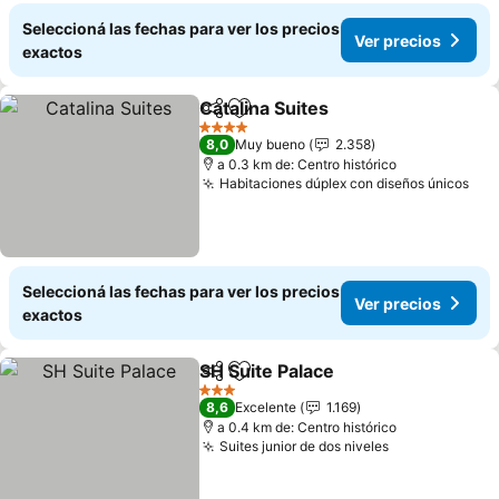
Seleccioná las fechas para ver los precios
Ver precios
exactos
Catalina Suites
Compartir
Añadir a favoritos
Ver precios
4 Estrellas
8,0
Muy bueno
2.358
a 0.3 km de: Centro histórico
Habitaciones dúplex con diseños únicos
Ver
Seleccioná las fechas para ver los precios
Ver precios
exactos
SH Suite Palace
Compartir
Añadir a favoritos
Ver precio
3 Estrellas
8,6
Excelente
1.169
a 0.4 km de: Centro histórico
Suites junior de dos niveles
Ver precios