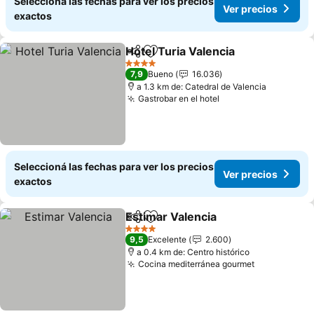
Seleccioná las fechas para ver los precios
Ver precios
exactos
Hotel Turia Valencia
Compartir
Añadir a favoritos
Ver pr
4 Estrellas
7,9
Bueno
16.036
a 1.3 km de: Catedral de Valencia
Gastrobar en el hotel
Ver precios
Seleccioná las fechas para ver los precios
Ver precios
exactos
Estimar Valencia
Compartir
Añadir a favoritos
Ver preci
4 Estrellas
9,5
Excelente
2.600
a 0.4 km de: Centro histórico
Cocina mediterránea gourmet
Ver precio