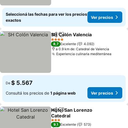
Seleccioná las fechas para ver los precios
Ver precios
exactos
SH Colón Valencia
Compartir
Añadir a favoritos
Ver prec
4 Estrellas
8,7
Excelente
4.092
a 0.9 km de: Catedral de Valencia
Experiencia culinaria mediterránea
Ver pre
$ 5.567
De
Consultá los precios de
1 página web
Ver precios
Hotel San Lorenzo
Compartir
Añadir a favoritos
Catedral
Ver precios
3 Estrellas
9,1
Excelente
573