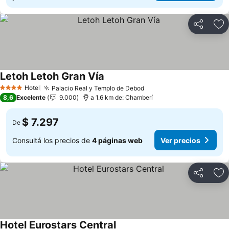
Compartir
Añ
Letoh Letoh Gran Vía
Hotel
Palacio Real y Templo de Debod
4 Estrellas
8,6
Excelente
9.000
a 1.6 km de: Chamberí
$ 7.297
De
Consultá los precios de
4 páginas web
Ver precios
Compartir
Añ
Hotel Eurostars Central