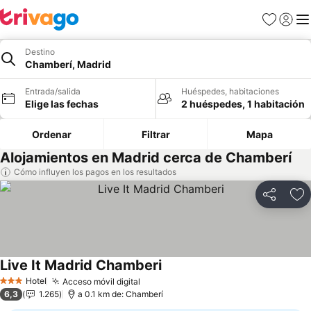
Favoritos
Iniciar 
Me
Destino
Chamberí, Madrid
Entrada/salida
Huéspedes, habitaciones
Elige las fechas
2 huéspedes, 1 habitación
Ordenar
Filtrar
Mapa
Alojamientos en Madrid cerca de Chamberí
Cómo influyen los pagos en los resultados
Compartir
Añ
Live It Madrid Chamberi
Hotel
Acceso móvil digital
3 Estrellas
6,3
1.265
a 0.1 km de: Chamberí