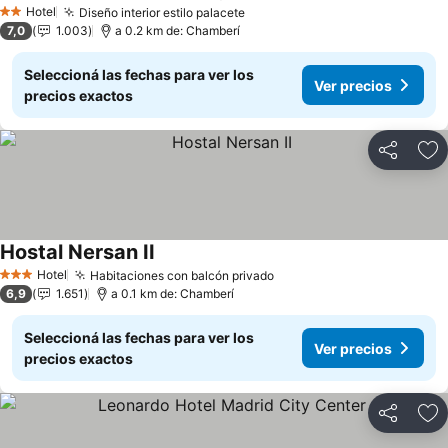
Hotel
Diseño interior estilo palacete
2 Estrellas
7,0
1.003
a 0.2 km de: Chamberí
Seleccioná las fechas para ver los
Ver precios
precios exactos
Compartir
Añ
Hostal Nersan II
Hotel
Habitaciones con balcón privado
3 Estrellas
6,9
1.651
a 0.1 km de: Chamberí
Seleccioná las fechas para ver los
Ver precios
precios exactos
Compartir
Añ