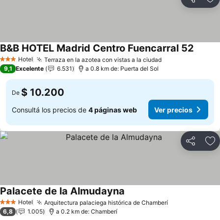
Compartir
Añ
B&B HOTEL Madrid Centro Fuencarral 52
Hotel
Terraza en la azotea con vistas a la ciudad
3 Estrellas
9,1
Excelente
6.531
a 0.8 km de: Puerta del Sol
$ 10.200
De
Consultá los precios de
4 páginas web
Ver precios
Compartir
Añ
Palacete de la Almudayna
Hotel
Arquitectura palaciega histórica de Chamberí
3 Estrellas
6,8
1.005
a 0.2 km de: Chamberí