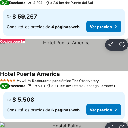
9,2
Excelente
4.294
a 2.0 km de: Puerta del Sol
$ 59.267
De
Consultá los precios de
4 páginas web
Ver precios
Opción popular
Compartir
Añ
Hotel Puerta America
Hotel
Restaurante panorámico The Observatory
5 Estrellas
8,5
Excelente
18.801
a 2.0 km de: Estadio Santiago Bernabéu
$ 5.508
De
Consultá los precios de
6 páginas web
Ver precios