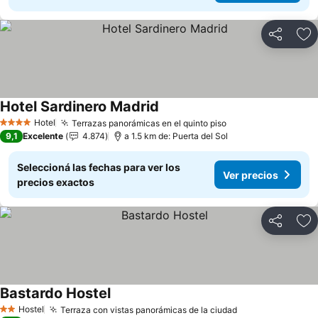
Compartir
Añ
Hotel Sardinero Madrid
Hotel
Terrazas panorámicas en el quinto piso
4 Estrellas
9,1
Excelente
4.874
a 1.5 km de: Puerta del Sol
Seleccioná las fechas para ver los
Ver precios
precios exactos
Compartir
Añ
Bastardo Hostel
Hostel
Terraza con vistas panorámicas de la ciudad
2 Estrellas