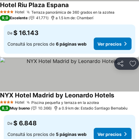
Hotel Riu Plaza Espana
Hotel
Terraza panorámica de 360 grados en la azotea
4 Estrellas
9,0
Excelente
41.771
a 1.5 km de: Chamberí
$ 16.143
De
Consultá los precios de
6 páginas web
Ver precios
Compartir
Añ
NYX Hotel Madrid by Leonardo Hotels
Hotel
Piscina pequeña y terraza en la azotea
4 Estrellas
8,3
Muy bueno
10.366
a 0.9 km de: Estadio Santiago Bernabéu
$ 6.848
De
Consultá los precios de
5 páginas web
Ver precios