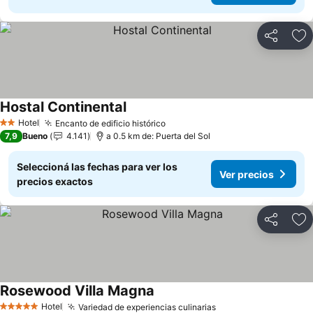
Compartir
Añ
Hostal Continental
Hotel
Encanto de edificio histórico
2 Estrellas
7,9
Bueno
4.141
a 0.5 km de: Puerta del Sol
Seleccioná las fechas para ver los
Ver precios
precios exactos
Compartir
Añ
Rosewood Villa Magna
Hotel
Variedad de experiencias culinarias
5 Estrellas