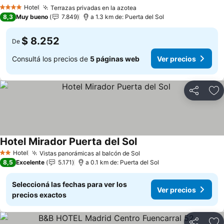
Hotel
Terrazas privadas en la azotea
4 Estrellas
8,3
Muy bueno
7.849
a 1.3 km de: Puerta del Sol
$ 8.252
De
Consultá los precios de
5 páginas web
Ver precios
Compartir
Añ
Hotel Mirador Puerta del Sol
Hotel
Vistas panorámicas al balcón de Sol
2 Estrellas
8,5
Excelente
5.171
a 0.1 km de: Puerta del Sol
Seleccioná las fechas para ver los
Ver precios
precios exactos