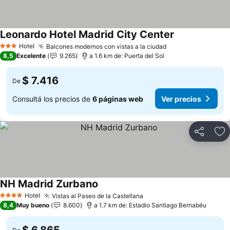
Leonardo Hotel Madrid City Center
Hotel
Balcones modernos con vistas a la ciudad
3 Estrellas
8,5
Excelente
9.265
a 1.6 km de: Puerta del Sol
$ 7.416
De
Consultá los precios de
6 páginas web
Ver precios
Compartir
Añ
NH Madrid Zurbano
Hotel
Vistas al Paseo de la Castellana
4 Estrellas
8,4
Muy bueno
8.600
a 1.7 km de: Estadio Santiago Bernabéu