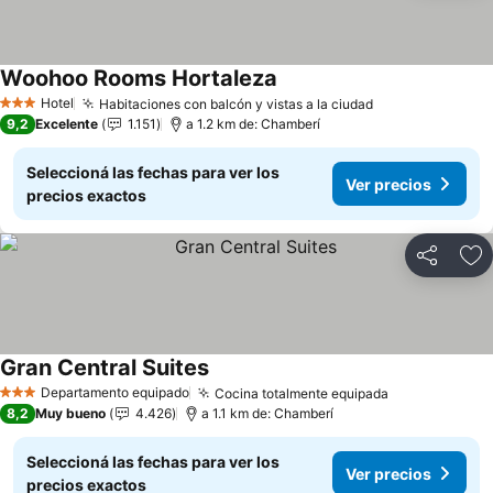
Woohoo Rooms Hortaleza
Hotel
Habitaciones con balcón y vistas a la ciudad
3 Estrellas
9,2
Excelente
1.151
a 1.2 km de: Chamberí
Seleccioná las fechas para ver los
Ver precios
precios exactos
Compartir
Añ
Gran Central Suites
Departamento equipado
Cocina totalmente equipada
3 Estrellas
8,2
Muy bueno
4.426
a 1.1 km de: Chamberí
Seleccioná las fechas para ver los
Ver precios
precios exactos