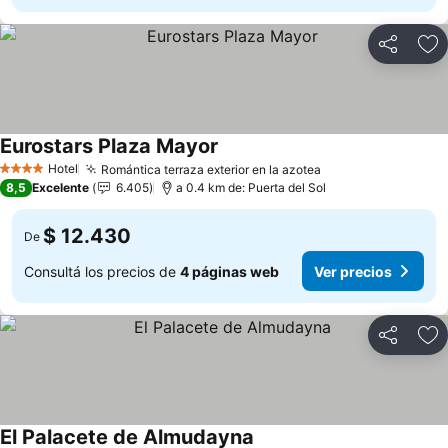
Compartir
Añ
Eurostars Plaza Mayor
Hotel
Romántica terraza exterior en la azotea
4 Estrellas
8,5
Excelente
6.405
a 0.4 km de: Puerta del Sol
$ 12.430
De
Consultá los precios de
4 páginas web
Ver precios
Compartir
Añ
El Palacete de Almudayna