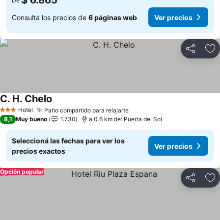
$ 6.865
De
Consultá los precios de
6 páginas web
Ver precios
Compartir
Añ
C. H. Chelo
Hotel
Patio compartido para relajarte
3 Estrellas
8,1
Muy bueno
1.730
a 0.6 km de: Puerta del Sol
Seleccioná las fechas para ver los
Ver precios
precios exactos
Opción popular
Compartir
Añ