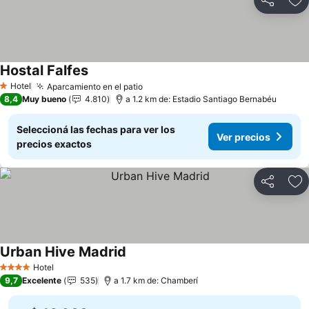
Compartir
Añ
Hostal Falfes
Hotel
Aparcamiento en el patio
1 Estrellas
8,4
Muy bueno
4.810
a 1.2 km de: Estadio Santiago Bernabéu
Seleccioná las fechas para ver los
Ver precios
precios exactos
Compartir
Añ
Urban Hive Madrid
Hotel
4 Estrellas
9,7
Excelente
535
a 1.7 km de: Chamberí