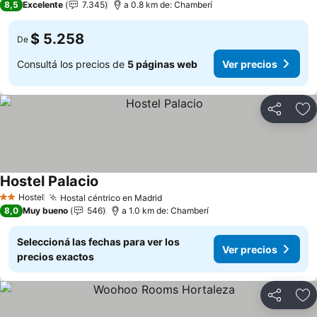
8,5
Excelente
7.345
a 0.8 km de: Chamberí
$ 5.258
De
Consultá los precios de
5 páginas web
Ver precios
Compartir
Añ
Hostel Palacio
Hostel
Hostal céntrico en Madrid
2 Estrellas
8,0
Muy bueno
546
a 1.0 km de: Chamberí
Seleccioná las fechas para ver los
Ver precios
precios exactos
Compartir
Añ