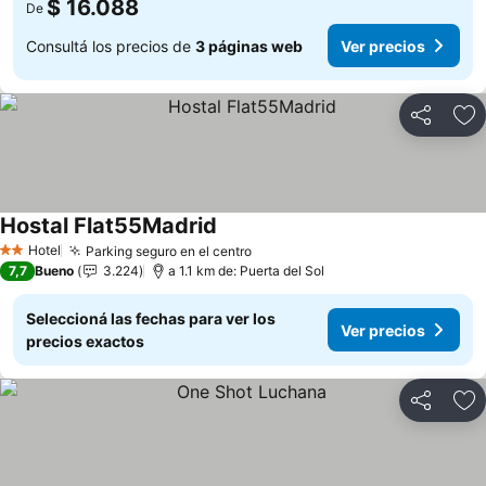
$ 16.088
De
Consultá los precios de
3 páginas web
Ver precios
Compartir
Añ
Hostal Flat55Madrid
Hotel
Parking seguro en el centro
2 Estrellas
7,7
Bueno
3.224
a 1.1 km de: Puerta del Sol
Seleccioná las fechas para ver los
Ver precios
precios exactos
Compartir
Añ