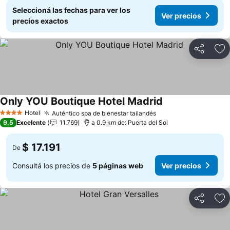
Seleccioná las fechas para ver los
Ver precios
precios exactos
Compartir
Añ
Only YOU Boutique Hotel Madrid
Hotel
Auténtico spa de bienestar tailandés
4 Estrellas
9,5
Excelente
11.769
a 0.9 km de: Puerta del Sol
$ 17.191
De
Consultá los precios de
5 páginas web
Ver precios
Compartir
Añ