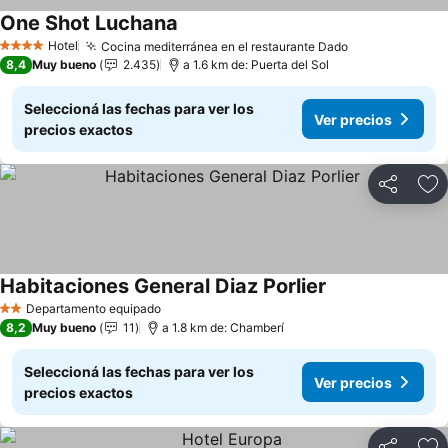
One Shot Luchana
Hotel
Cocina mediterránea en el restaurante Dado
4 Estrellas
8,4
Muy bueno
2.435
a 1.6 km de: Puerta del Sol
Seleccioná las fechas para ver los
Ver precios
precios exactos
Compartir
Añ
Habitaciones General Diaz Porlier
Departamento equipado
2 Estrellas
8,2
Muy bueno
11
a 1.8 km de: Chamberí
Seleccioná las fechas para ver los
Ver precios
precios exactos