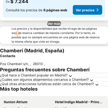
$ 7.244
De
Consultá los precios de
6 páginas web
Ver precios
Ver más
Los precios y la disponibilidad que recibe trivago de las páginas
web de reserva cambian de manera constante. Por lo tanto, es
posible que no siempre encuentres en una página web de reserva
la misma oferta que viste en trivago.
Chamberí (Madrid, España)
Contacto
Pza Chamberí s/n,
,
28010
,
Preguntas frecuentes sobre Chamberí
¿Qué hace a Chamberí popular en Madrid?
¿Cuáles son algunos alojamientos cercanos a Chamberí?
¿Qué otras atracciones turísticas están cerca de Chamberí?
Más top hoteles
Ilunion Atrium
Hotel Indigo Madrid - Princesa By Ihg