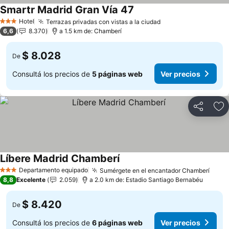
Smartr Madrid Gran Vía 47
Hotel
Terrazas privadas con vistas a la ciudad
3 Estrellas
6,6
8.370
a 1.5 km de: Chamberí
$ 8.028
De
Consultá los precios de
5 páginas web
Ver precios
Compartir
Añ
Líbere Madrid Chamberí
Departamento equipado
Sumérgete en el encantador Chamberí
3 Estrellas
8,8
Excelente
2.059
a 2.0 km de: Estadio Santiago Bernabéu
$ 8.420
De
Consultá los precios de
6 páginas web
Ver precios