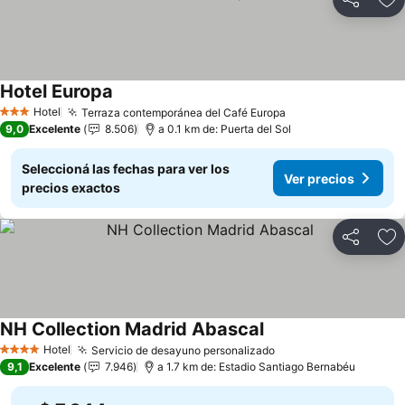
Compartir
Añ
Hotel Europa
Hotel
Terraza contemporánea del Café Europa
3 Estrellas
9,0
Excelente
8.506
a 0.1 km de: Puerta del Sol
Seleccioná las fechas para ver los
Ver precios
precios exactos
Compartir
Añ
NH Collection Madrid Abascal
Hotel
Servicio de desayuno personalizado
4 Estrellas
9,1
Excelente
7.946
a 1.7 km de: Estadio Santiago Bernabéu