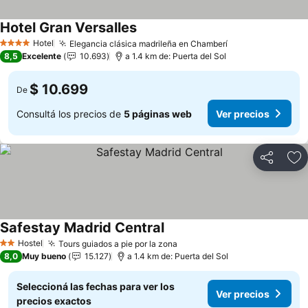
Hotel Gran Versalles
Hotel
Elegancia clásica madrileña en Chamberí
4 Estrellas
8,5
Excelente
10.693
a 1.4 km de: Puerta del Sol
$ 10.699
De
Consultá los precios de
5 páginas web
Ver precios
Compartir
Añ
Safestay Madrid Central
Hostel
Tours guiados a pie por la zona
2 Estrellas
8,0
Muy bueno
15.127
a 1.4 km de: Puerta del Sol
Seleccioná las fechas para ver los
Ver precios
precios exactos