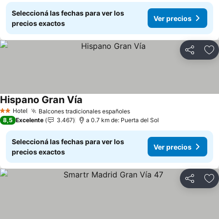
Seleccioná las fechas para ver los
Ver precios
precios exactos
Compartir
Añ
Hispano Gran Vía
Hotel
Balcones tradicionales españoles
2 Estrellas
8,5
Excelente
3.467
a 0.7 km de: Puerta del Sol
Seleccioná las fechas para ver los
Ver precios
precios exactos
Compartir
Añ