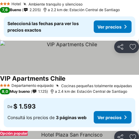
Hotel
Ambiente tranquilo y silencioso
3 Estrellas
7,6
Bueno
2.205
a 2.2 km de: Estación Central de Santiago
Seleccioná las fechas para ver los
Ver precios
precios exactos
Compartir
Añ
VIP Apartments Chile
Departamento equipado
Cocinas pequeñas totalmente equipadas
3 Estrellas
8,0
Muy bueno
1.125
a 2.4 km de: Estación Central de Santiago
$ 1.593
De
Consultá los precios de
3 páginas web
Ver precios
Opción popular