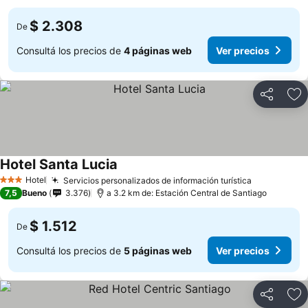
$ 2.308
De
Consultá los precios de
4 páginas web
Ver precios
Compartir
Añ
Hotel Santa Lucia
Hotel
Servicios personalizados de información turística
3 Estrellas
7,5
Bueno
3.376
a 3.2 km de: Estación Central de Santiago
$ 1.512
De
Consultá los precios de
5 páginas web
Ver precios
Compartir
Añ