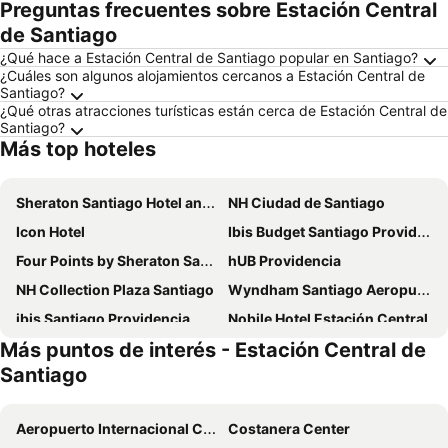
Preguntas frecuentes sobre Estación Central
de Santiago
¿Qué hace a Estación Central de Santiago popular en Santiago?
¿Cuáles son algunos alojamientos cercanos a Estación Central de
Santiago?
¿Qué otras atracciones turísticas están cerca de Estación Central de
Santiago?
Más top hoteles
Sheraton Santiago Hotel and Convention Center
NH Ciudad de Santiago
Icon Hotel
Ibis Budget Santiago Providencia
Four Points by Sheraton Santiago
hUB Providencia
NH Collection Plaza Santiago
Wyndham Santiago Aeropuerto
ibis Santiago Providencia
Nobile Hotel Estación Central
Más puntos de interés - Estación Central de
Hotel Director Vitacura
Novotel Santiago Las Condes
Santiago
City Express by Marriott Santiago Aeropuerto Chile
Hotel Capital Bellet
Nobile Inn Santiago
Novotel Santiago Vitacura
Aeropuerto Internacional Comodoro Arturo Merino Benítez
Costanera Center
ibis Santiago Las Condes
Holiday Inn Express Santiago Las Condes By Ihg