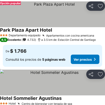
Opción popular
Compartir
Añ
Park Plaza Apart Hotel
Departamento equipado
Apartamentos con cocina americana
3 Estrellas
8,5
Excelente
4.732
a 3.5 km de: Estación Central de Santiago
$ 1.766
De
Consultá los precios de
5 páginas web
Ver precios
Compartir
Añ
Hotel Sommelier Agustinas
Hotel
Centro de bienestar con terapia de spa