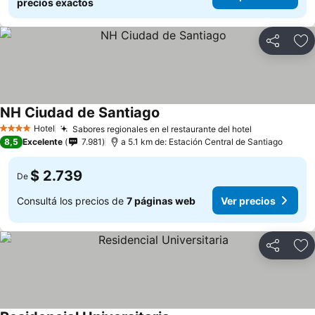
precios exactos
Compartir
Añ
NH Ciudad de Santiago
Hotel
Sabores regionales en el restaurante del hotel
4 Estrellas
8,5
Excelente
7.981
a 5.1 km de: Estación Central de Santiago
$ 2.739
De
Consultá los precios de
7 páginas web
Ver precios
Compartir
Añ