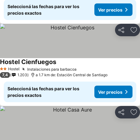
Seleccioná las fechas para ver los
Ver precios
precios exactos
Compartir
Añ
Hostel Cienfuegos
Hostel
Instalaciones para barbacoa
2 Estrellas
7,4
1.203
a 1.7 km de: Estación Central de Santiago
Seleccioná las fechas para ver los
Ver precios
precios exactos
Compartir
Añ