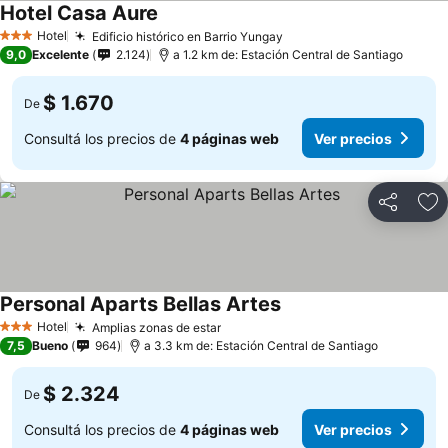
Hotel Casa Aure
Hotel
Edificio histórico en Barrio Yungay
3 Estrellas
9,0
Excelente
2.124
a 1.2 km de: Estación Central de Santiago
$ 1.670
De
Consultá los precios de
4 páginas web
Ver precios
Compartir
Añ
Personal Aparts Bellas Artes
Hotel
Amplias zonas de estar
3 Estrellas
7,5
Bueno
964
a 3.3 km de: Estación Central de Santiago
$ 2.324
De
Consultá los precios de
4 páginas web
Ver precios