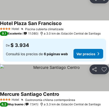
Compartir
Añ
Hotel Plaza San Francisco
Hotel
Piscina cubierta climatizada
4 Estrellas
9,1
Excelente
11.080
a 3.0 km de: Estación Central de Santiago
$ 3.934
De
Consultá los precios de
6 páginas web
Ver precios
Compartir
Añ
Mercure Santiago Centro
Hotel
Gastronomía chilena contemporánea
4 Estrellas
8,2
Muy bueno
7.541
a 3.3 km de: Estación Central de Santiago