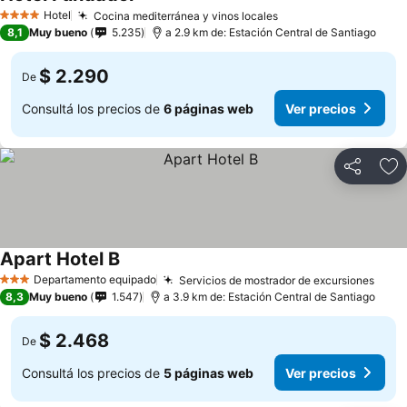
Hotel
Cocina mediterránea y vinos locales
4 Estrellas
8,1
Muy bueno
5.235
a 2.9 km de: Estación Central de Santiago
$ 2.290
De
Consultá los precios de
6 páginas web
Ver precios
Compartir
Añ
Apart Hotel B
Departamento equipado
Servicios de mostrador de excursiones
3 Estrellas
8,3
Muy bueno
1.547
a 3.9 km de: Estación Central de Santiago
$ 2.468
De
Consultá los precios de
5 páginas web
Ver precios