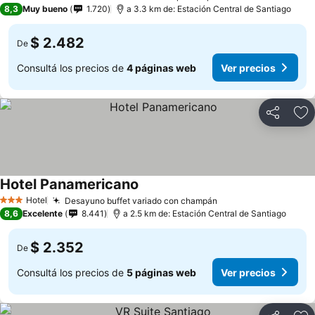
3 Estrellas
8,3
Muy bueno
1.720
a 3.3 km de: Estación Central de Santiago
$ 2.482
De
Consultá los precios de
4 páginas web
Ver precios
Compartir
Añ
Hotel Panamericano
Hotel
Desayuno buffet variado con champán
3 Estrellas
8,6
Excelente
8.441
a 2.5 km de: Estación Central de Santiago
$ 2.352
De
Consultá los precios de
5 páginas web
Ver precios