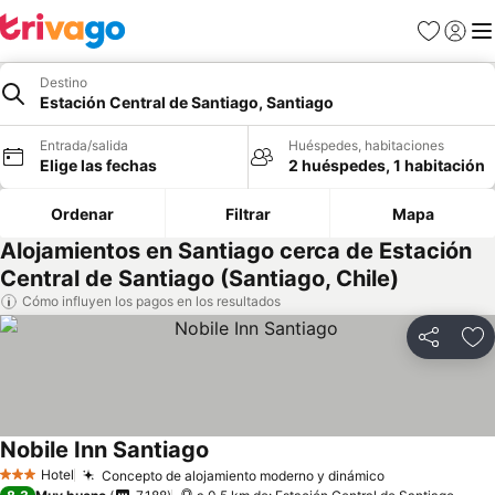
Favoritos
Iniciar 
Me
Destino
Estación Central de Santiago, Santiago
Entrada/salida
Huéspedes, habitaciones
Elige las fechas
2 huéspedes, 1 habitación
Ordenar
Filtrar
Mapa
Alojamientos en Santiago cerca de Estación
Central de Santiago (Santiago, Chile)
Cómo influyen los pagos en los resultados
Compartir
Añ
Nobile Inn Santiago
Hotel
Concepto de alojamiento moderno y dinámico
3 Estrellas