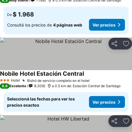
8,3
Muy bueno
7.188
a 0.5 km de: Estación Central de Santiago
$ 1.968
De
Consultá los precios de
4 páginas web
Ver precios
Compartir
Añ
Nobile Hotel Estación Central
Hotel
Bistró de servicio completo en el hotel
3 Estrellas
8,6
Excelente
8.309
a 0.5 km de: Estación Central de Santiago
Seleccioná las fechas para ver los
Ver precios
precios exactos
Compartir
Añ