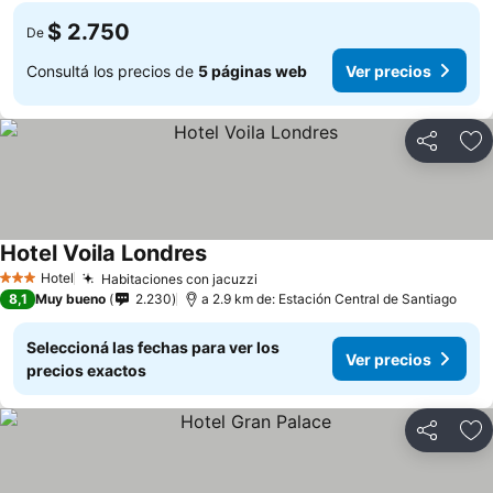
$ 2.750
De
Consultá los precios de
5 páginas web
Ver precios
Compartir
Añ
Hotel Voila Londres
Hotel
Habitaciones con jacuzzi
3 Estrellas
8,1
Muy bueno
2.230
a 2.9 km de: Estación Central de Santiago
Seleccioná las fechas para ver los
Ver precios
precios exactos
Compartir
Añ