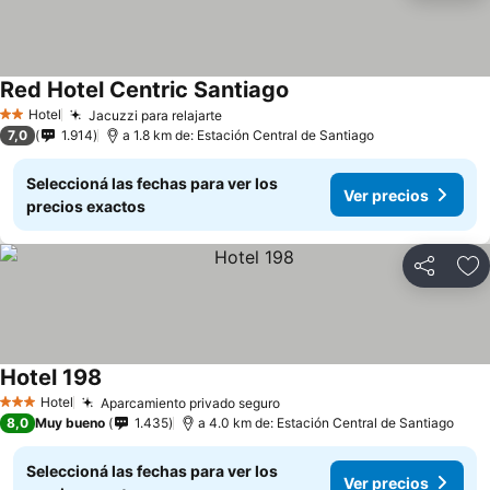
Red Hotel Centric Santiago
Hotel
Jacuzzi para relajarte
2 Estrellas
7,0
1.914
a 1.8 km de: Estación Central de Santiago
Seleccioná las fechas para ver los
Ver precios
precios exactos
Compartir
Añ
Hotel 198
Hotel
Aparcamiento privado seguro
3 Estrellas
8,0
Muy bueno
1.435
a 4.0 km de: Estación Central de Santiago
Seleccioná las fechas para ver los
Ver precios