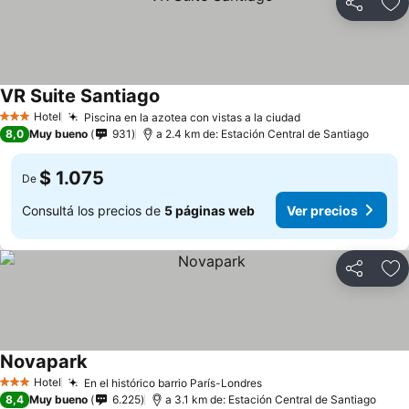
Compartir
Añ
VR Suite Santiago
Hotel
Piscina en la azotea con vistas a la ciudad
3 Estrellas
8,0
Muy bueno
931
a 2.4 km de: Estación Central de Santiago
$ 1.075
De
Consultá los precios de
5 páginas web
Ver precios
Compartir
Añ
Novapark
Hotel
En el histórico barrio París-Londres
3 Estrellas
8,4
Muy bueno
6.225
a 3.1 km de: Estación Central de Santiago