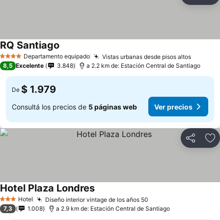
Añ
RQ Santiago
Departamento equipado
Vistas urbanas desde pisos altos
4 Estrellas
8,5
Excelente
3.848
a 2.2 km de: Estación Central de Santiago
$ 1.979
De
Consultá los precios de
5 páginas web
Ver precios
Compartir
Añ
Hotel Plaza Londres
Hotel
Diseño interior vintage de los años 50
3 Estrellas
7,3
1.008
a 2.9 km de: Estación Central de Santiago