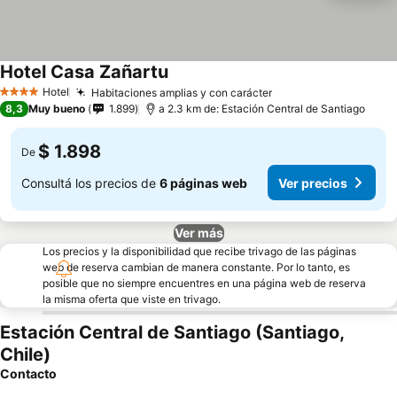
Hotel Casa Zañartu
Hotel
Habitaciones amplias y con carácter
4 Estrellas
8,3
Muy bueno
1.899
a 2.3 km de: Estación Central de Santiago
$ 1.898
De
Consultá los precios de
6 páginas web
Ver precios
Ver más
Los precios y la disponibilidad que recibe trivago de las páginas
web de reserva cambian de manera constante. Por lo tanto, es
posible que no siempre encuentres en una página web de reserva
la misma oferta que viste en trivago.
Estación Central de Santiago (Santiago,
Chile)
Contacto