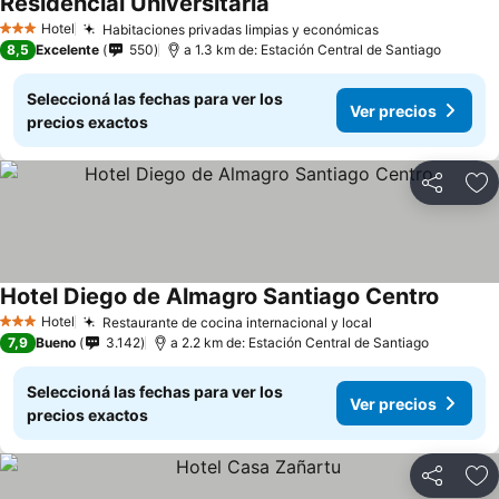
Residencial Universitaria
Hotel
Habitaciones privadas limpias y económicas
3 Estrellas
8,5
Excelente
550
a 1.3 km de: Estación Central de Santiago
Seleccioná las fechas para ver los
Ver precios
precios exactos
Compartir
Añ
Hotel Diego de Almagro Santiago Centro
Hotel
Restaurante de cocina internacional y local
3 Estrellas
7,9
Bueno
3.142
a 2.2 km de: Estación Central de Santiago
Seleccioná las fechas para ver los
Ver precios
precios exactos
Compartir
Añ