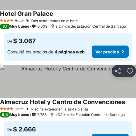
Hotel Gran Palace
Hotel
Dos restaurantes en el hotel
4 Estrellas
8,1
Muy bueno
6.009
a 2.7 km de: Estación Central de Santiago
$ 3.067
De
Consultá los precios de
4 páginas web
Ver precios
Compartir
Añ
Almacruz Hotel y Centro de Convenciones
Hotel
Piscina exterior en la sexta planta
4 Estrellas
8,4
Muy bueno
7.758
a 3.1 km de: Estación Central de Santiago
$ 2.666
De