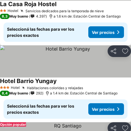
La Casa Roja Hostel
Hostel
Servicios dedicados para la temporada de nieve
2 Estrellas
8,3
Muy bueno
4.397
a 1.6 km de: Estación Central de Santiago
Seleccioná las fechas para ver los
Ver precios
precios exactos
Compartir
Añ
Hotel Barrio Yungay
Hotel
Habitaciones coloridas y relajadas
3 Estrellas
8,4
Muy bueno
292
a 1.4 km de: Estación Central de Santiago
Seleccioná las fechas para ver los
Ver precios
precios exactos
Opción popular
Compartir