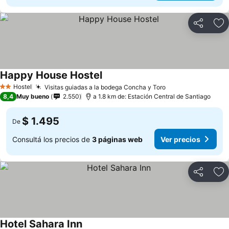
Compartir
Añ
Happy House Hostel
Hostel
Visitas guiadas a la bodega Concha y Toro
2 Estrellas
8,4
Muy bueno
2.550
a 1.8 km de: Estación Central de Santiago
$ 1.495
De
Consultá los precios de
3 páginas web
Ver precios
Compartir
Añ
Hotel Sahara Inn