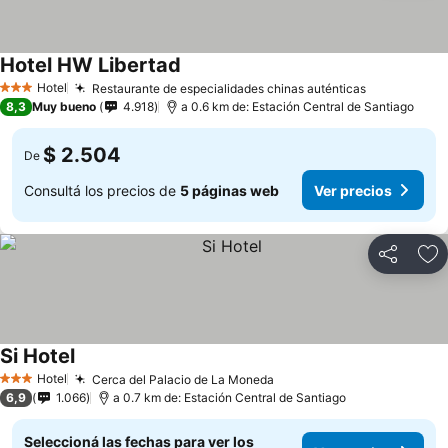
Hotel HW Libertad
Hotel
Restaurante de especialidades chinas auténticas
3 Estrellas
8,3
Muy bueno
4.918
a 0.6 km de: Estación Central de Santiago
$ 2.504
De
Consultá los precios de
5 páginas web
Ver precios
Compartir
Añ
Si Hotel
Hotel
Cerca del Palacio de La Moneda
3 Estrellas
6,9
1.066
a 0.7 km de: Estación Central de Santiago
Seleccioná las fechas para ver los