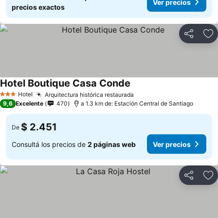
Ver precios
precios exactos
Compartir
Añ
Hotel Boutique Casa Conde
Hotel
Arquitectura histórica restaurada
3 Estrellas
9,6
Excelente
470
a 1.3 km de: Estación Central de Santiago
$ 2.451
De
Consultá los precios de
2 páginas web
Ver precios
Compartir
Añ