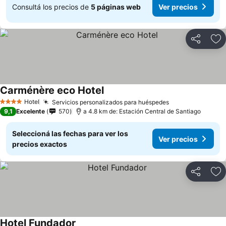
Consultá los precios de
5 páginas web
Ver precios
Compartir
Añ
Carménère eco Hotel
Hotel
Servicios personalizados para huéspedes
4 Estrellas
9,1
Excelente
570
a 4.8 km de: Estación Central de Santiago
Seleccioná las fechas para ver los
Ver precios
precios exactos
Compartir
Añ
Hotel Fundador