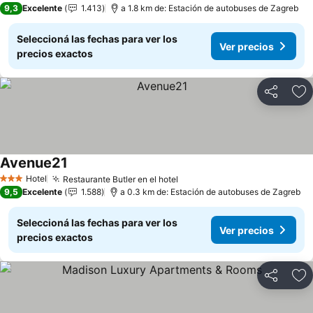
9,3
Excelente
1.413
a 1.8 km de: Estación de autobuses de Zagreb
Seleccioná las fechas para ver los
Ver precios
precios exactos
Compartir
Añ
Avenue21
Hotel
Restaurante Butler en el hotel
3 Estrellas
9,5
Excelente
1.588
a 0.3 km de: Estación de autobuses de Zagreb
Seleccioná las fechas para ver los
Ver precios
precios exactos
Compartir
Añ