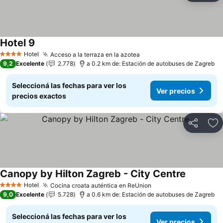
Hotel 9
Hotel
Acceso a la terraza en la azotea
4 Estrellas
9,2
Excelente
2.778
a 0.2 km de: Estación de autobuses de Zagreb
Seleccioná las fechas para ver los
Ver precios
precios exactos
Compartir
Añ
Canopy by Hilton Zagreb - City Centre
Hotel
Cocina croata auténtica en ReUnion
4 Estrellas
9,0
Excelente
5.728
a 0.6 km de: Estación de autobuses de Zagreb
Seleccioná las fechas para ver los
Ver precios