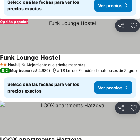
Seleccioná las fechas para ver los
Ver precios
precios exactos
Opción popular
Compartir
Añ
Funk Lounge Hostel
Hostel
Alojamiento que admite mascotas
2 Estrellas
8,2
Muy bueno
4.680
a 1.8 km de: Estación de autobuses de Zagreb
Seleccioná las fechas para ver los
Ver precios
precios exactos
Compartir
Añ
LOOX apartments Hatzova