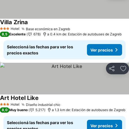
Villa Zrina
Hotel
Base económica en Zagreb
3 Estrellas
8,5
Excelente
678
a 0.4 km de: Estación de autobuses de Zagreb
Seleccioná las fechas para ver los
Ver precios
precios exactos
Compartir
Añ
Art Hotel Like
Hotel
Diseño industrial chic
3 Estrellas
8,0
Muy bueno
5.217
a 1.3 km de: Estación de autobuses de Zagreb
Seleccioná las fechas para ver los
Ver precios
precios exactos