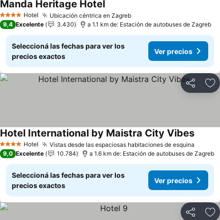
Manda Heritage Hotel
Hotel
Ubicación céntrica en Zagreb
4 Estrellas
9,4
Excelente
3.430
a 1.1 km de: Estación de autobuses de Zagreb
Seleccioná las fechas para ver los
Ver precios
precios exactos
Compartir
Añ
Hotel International by Maistra City Vibes
Hotel
Vistas desde las espaciosas habitaciones de esquina
4 Estrellas
9,0
Excelente
10.784
a 1.6 km de: Estación de autobuses de Zagreb
Seleccioná las fechas para ver los
Ver precios
precios exactos
Compartir
Añ