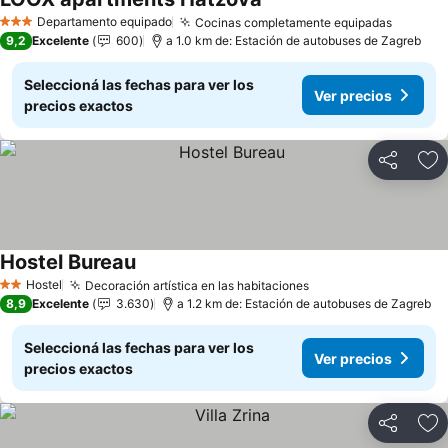
Departamento equipado
Cocinas completamente equipadas
3 Estrellas
9,2
Excelente
600
a 1.0 km de: Estación de autobuses de Zagreb
Seleccioná las fechas para ver los
Ver precios
precios exactos
Compartir
Añ
Hostel Bureau
Hostel
Decoración artística en las habitaciones
2 Estrellas
8,9
Excelente
3.630
a 1.2 km de: Estación de autobuses de Zagreb
Seleccioná las fechas para ver los
Ver precios
precios exactos
Compartir
Añ