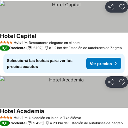
Compartir
Añ
Hotel Capital
Hotel
Restaurante elegante en el hotel
4 Estrellas
9,3
Excelente
2.192
a 1.2 km de: Estación de autobuses de Zagreb
Seleccioná las fechas para ver los
Ver precios
precios exactos
Compartir
Añ
Hotel Academia
Hotel
Ubicación en la calle Tkalčićeva
4 Estrellas
8,8
Excelente
5.425
a 2.1 km de: Estación de autobuses de Zagreb