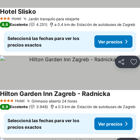
Hotel Slisko
Hotel
Jardín tranquilo para relajarte
3 Estrellas
8,6
Excelente
4.251
a 0.4 km de: Estación de autobuses de Zagreb
Seleccioná las fechas para ver los
Ver precios
precios exactos
Compartir
Añ
Hilton Garden Inn Zagreb - Radnicka
Hotel
Gimnasio abierto 24 horas
4 Estrellas
8,9
Excelente
3.948
a 0.5 km de: Estación de autobuses de Zagreb
Seleccioná las fechas para ver los
Ver precios
precios exactos