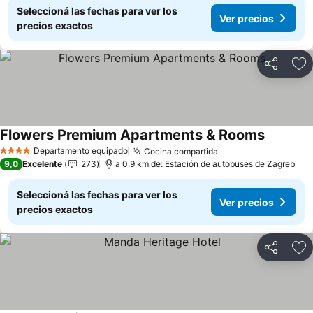
Seleccioná las fechas para ver los
Ver precios
precios exactos
Compartir
Añ
Flowers Premium Apartments & Rooms
Departamento equipado
Cocina compartida
4 Estrellas
9,0
Excelente
273
a 0.9 km de: Estación de autobuses de Zagreb
Seleccioná las fechas para ver los
Ver precios
precios exactos
Compartir
Añ