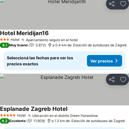
Compartir
Añ
Hotel Meridijan16
Hotel
Aparcamiento seguro en el hotel
3 Estrellas
8,1
Muy bueno
3.872
a 0.4 km de: Estación de autobuses de Zagreb
Seleccioná las fechas para ver los
Ver precios
precios exactos
Compartir
Añ
Esplanade Zagreb Hotel
Hotel
Ubicación en el distrito Green Horseshoe
5 Estrellas
9,2
Excelente
11.609
a 1.3 km de: Estación de autobuses de Zagreb