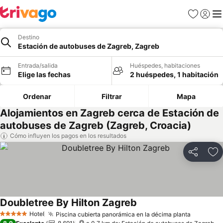
Favoritos
Iniciar 
Me
Destino
Estación de autobuses de Zagreb, Zagreb
Entrada/salida
Huéspedes, habitaciones
Elige las fechas
2 huéspedes, 1 habitación
Ordenar
Filtrar
Mapa
Alojamientos en Zagreb cerca de Estación de
autobuses de Zagreb (Zagreb, Croacia)
Cómo influyen los pagos en los resultados
Compartir
Añ
Doubletree By Hilton Zagreb
Hotel
Piscina cubierta panorámica en la décima planta
5 Estrellas