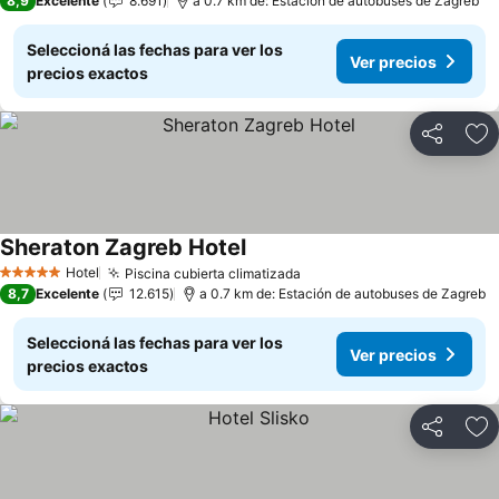
8,9
Excelente
8.691
a 0.7 km de: Estación de autobuses de Zagreb
Seleccioná las fechas para ver los
Ver precios
precios exactos
Compartir
Añ
Sheraton Zagreb Hotel
Hotel
Piscina cubierta climatizada
5 Estrellas
8,7
Excelente
12.615
a 0.7 km de: Estación de autobuses de Zagreb
Seleccioná las fechas para ver los
Ver precios
precios exactos
Compartir
Añ