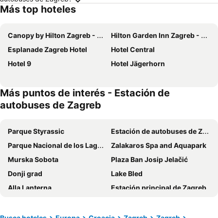
Más top hoteles
Canopy by Hilton Zagreb - City Centre
Hilton Garden Inn Zagreb - Radnicka
Esplanade Zagreb Hotel
Hotel Central
Hotel 9
Hotel Jägerhorn
Más puntos de interés - Estación de
autobuses de Zagreb
Parque Styrassic
Estación de autobuses de Zagreb
Parque Nacional de los Lagos de Plitvice
Zalakaros Spa and Aquapark
Murska Sobota
Plaza Ban Josip Jelačić
Donji grad
Lake Bled
Alla Lanterna
Estación principal de Zagreb
Catedral de Zagreb
Tren turístico - Ciudad Baja
Oktogon
La Madre de Dios y los Ángeles
Busca hoteles
Europa
Croacia
Zagreb
Zagreb