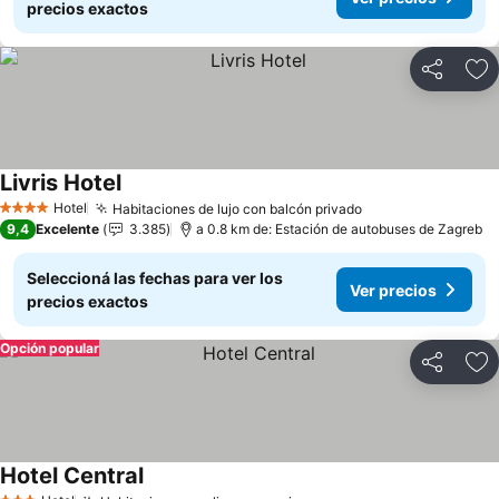
precios exactos
Compartir
Añ
Livris Hotel
Hotel
Habitaciones de lujo con balcón privado
4 Estrellas
9,4
Excelente
3.385
a 0.8 km de: Estación de autobuses de Zagreb
Seleccioná las fechas para ver los
Ver precios
precios exactos
Opción popular
Compartir
Añ
Hotel Central