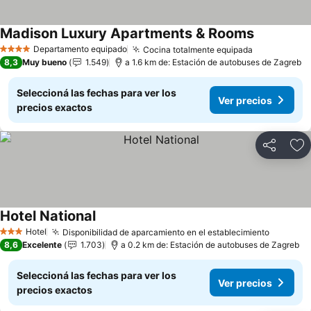
Madison Luxury Apartments & Rooms
Departamento equipado
Cocina totalmente equipada
4 Estrellas
8,3
Muy bueno
1.549
a 1.6 km de: Estación de autobuses de Zagreb
Seleccioná las fechas para ver los
Ver precios
precios exactos
Compartir
Añ
Hotel National
Hotel
Disponibilidad de aparcamiento en el establecimiento
3 Estrellas
8,6
Excelente
1.703
a 0.2 km de: Estación de autobuses de Zagreb
Seleccioná las fechas para ver los
Ver precios
precios exactos