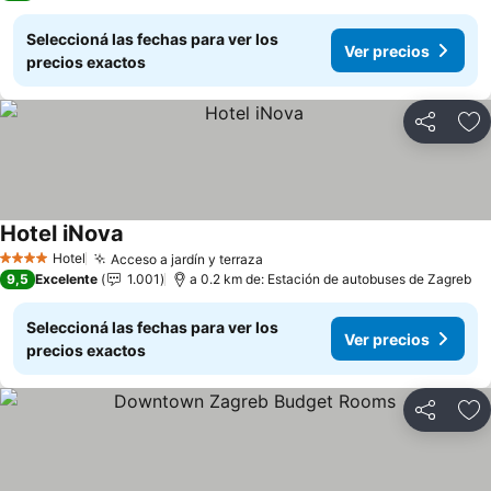
Seleccioná las fechas para ver los
Ver precios
precios exactos
Compartir
Añ
Hotel iNova
Hotel
Acceso a jardín y terraza
4 Estrellas
9,5
Excelente
1.001
a 0.2 km de: Estación de autobuses de Zagreb
Seleccioná las fechas para ver los
Ver precios
precios exactos
Compartir
Añ