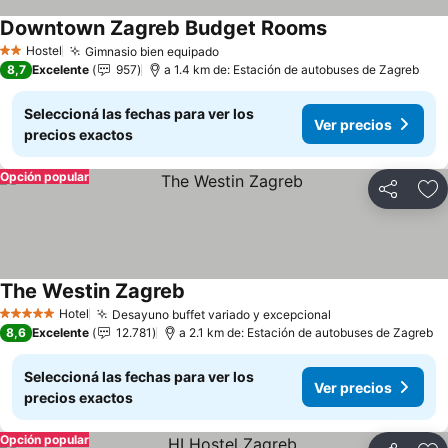
Downtown Zagreb Budget Rooms
Hostel
Gimnasio bien equipado
2 Estrellas
8,7
Excelente
957
a 1.4 km de: Estación de autobuses de Zagreb
Seleccioná las fechas para ver los
Ver precios
precios exactos
Opción popular
Compartir
Añ
The Westin Zagreb
Hotel
Desayuno buffet variado y excepcional
5 Estrellas
8,6
Excelente
12.781
a 2.1 km de: Estación de autobuses de Zagreb
Seleccioná las fechas para ver los
Ver precios
precios exactos
Opción popular