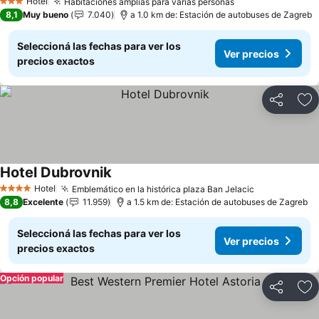
Hotel
Habitaciones amplias para varias personas
3 Estrellas
8,1
Muy bueno
7.040
a 1.0 km de: Estación de autobuses de Zagreb
Seleccioná las fechas para ver los
Ver precios
precios exactos
Compartir
Añ
Hotel Dubrovnik
Hotel
Emblemático en la histórica plaza Ban Jelacic
4 Estrellas
8,8
Excelente
11.959
a 1.5 km de: Estación de autobuses de Zagreb
Seleccioná las fechas para ver los
Ver precios
precios exactos
Opción popular
Compartir
Añ