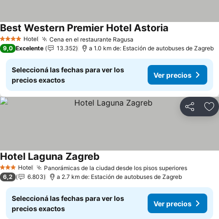
Best Western Premier Hotel Astoria
Hotel
Cena en el restaurante Ragusa
4 Estrellas
9,0
Excelente
13.352
a 1.0 km de: Estación de autobuses de Zagreb
Seleccioná las fechas para ver los
Ver precios
precios exactos
Compartir
Añ
Hotel Laguna Zagreb
Hotel
Panorámicas de la ciudad desde los pisos superiores
3 Estrellas
6,2
6.803
a 2.7 km de: Estación de autobuses de Zagreb
Seleccioná las fechas para ver los
Ver precios
precios exactos