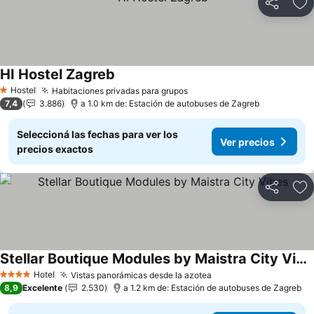
Compartir
Añ
HI Hostel Zagreb
Hostel
Habitaciones privadas para grupos
1 Estrellas
7,4
3.886
a 1.0 km de: Estación de autobuses de Zagreb
Seleccioná las fechas para ver los
Ver precios
precios exactos
Compartir
Añ
Stellar Boutique Modules by Maistra City Vibes
Hotel
Vistas panorámicas desde la azotea
4 Estrellas
8,9
Excelente
2.530
a 1.2 km de: Estación de autobuses de Zagreb