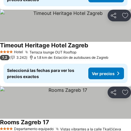
Compartir
Añ
Timeout Heritage Hotel Zagreb
Hotel
Terraza lounge OUT Rooftop
4 Estrellas
7,2
3.242
a 1.8 km de: Estación de autobuses de Zagreb
Seleccioná las fechas para ver los
Ver precios
precios exactos
Compartir
Añ
Rooms Zagreb 17
Departamento equipado
Vistas vibrantes a la calle Tkalčićeva
4 Estrellas