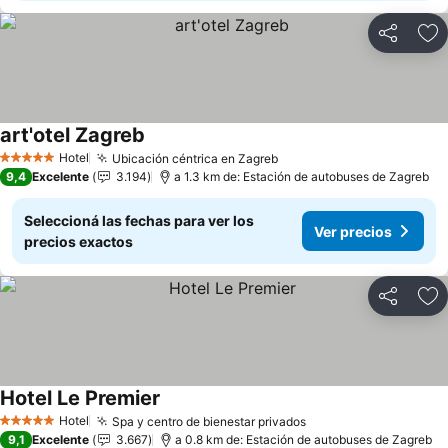
Compartir
Añ
art'otel Zagreb
Hotel
Ubicación céntrica en Zagreb
5 Estrellas
9,4
Excelente
3.194
a 1.3 km de: Estación de autobuses de Zagreb
Seleccioná las fechas para ver los
Ver precios
precios exactos
Compartir
Añ
Hotel Le Premier
Hotel
Spa y centro de bienestar privados
5 Estrellas
9,1
Excelente
3.667
a 0.8 km de: Estación de autobuses de Zagreb