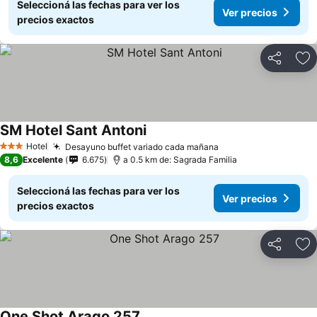
Seleccioná las fechas para ver los
Ver precios
precios exactos
Compartir
Añ
SM Hotel Sant Antoni
Hotel
Desayuno buffet variado cada mañana
3 Estrellas
8,6
Excelente
6.675
a 0.5 km de: Sagrada Familia
Seleccioná las fechas para ver los
Ver precios
precios exactos
Compartir
Añ
One Shot Arago 257