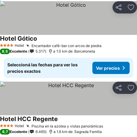
Compartir
Añ
Hotel Gótico
Hotel
Encantador café-bar con arcos de piedra
4 Estrellas
8,5
Excelente
5.317
a 1.0 km de: Barceloneta
Seleccioná las fechas para ver los
Ver precios
precios exactos
Compartir
Añ
Hotel HCC Regente
Hotel
Piscina en la azotea y vistas panorámicas
4 Estrellas
8,7
Excelente
6.465
a 1.6 km de: Sagrada Familia