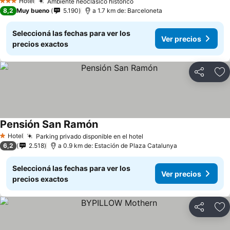
Hotel
Ambiente neoclásico histórico
3 Estrellas
8,2
Muy bueno
5.190
a 1.7 km de: Barceloneta
Seleccioná las fechas para ver los
Ver precios
precios exactos
Compartir
Añ
Pensión San Ramón
Hotel
Parking privado disponible en el hotel
1 Estrellas
6,2
2.518
a 0.9 km de: Estación de Plaza Catalunya
Seleccioná las fechas para ver los
Ver precios
precios exactos
Compartir
Añ