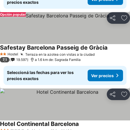
precios exactos
Opción popular
Compartir
Añ
Safestay Barcelona Passeig de Gràcia
Hostel
Terraza en la azotea con vistas a la ciudad
2 Estrellas
7,1
19.597
a 1.6 km de: Sagrada Familia
Seleccioná las fechas para ver los
Ver precios
precios exactos
Compartir
Añ
Hotel Continental Barcelona