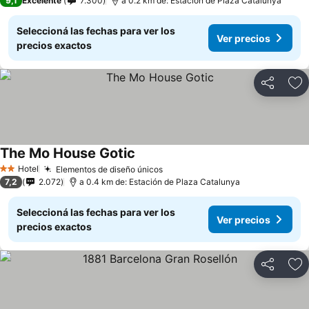
9,1
Excelente
7.300
a 0.2 km de: Estación de Plaza Catalunya
Seleccioná las fechas para ver los
Ver precios
precios exactos
Compartir
Añ
The Mo House Gotic
Hotel
Elementos de diseño únicos
2 Estrellas
7,2
2.072
a 0.4 km de: Estación de Plaza Catalunya
Seleccioná las fechas para ver los
Ver precios
precios exactos
Compartir
Añ