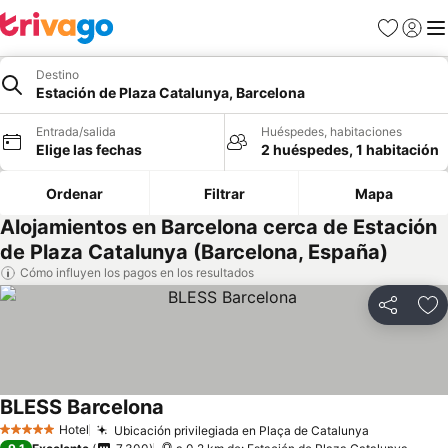
Favoritos
Iniciar 
Me
Destino
Estación de Plaza Catalunya, Barcelona
Entrada/salida
Huéspedes, habitaciones
Elige las fechas
2 huéspedes, 1 habitación
Ordenar
Filtrar
Mapa
Alojamientos en Barcelona cerca de Estación
de Plaza Catalunya (Barcelona, España)
Cómo influyen los pagos en los resultados
Compartir
Añ
BLESS Barcelona
Hotel
Ubicación privilegiada en Plaça de Catalunya
5 Estrellas