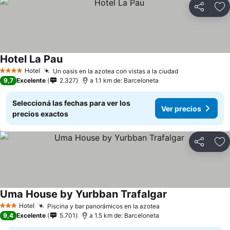
Compartir
Añ
Hotel La Pau
Hotel
Un oasis en la azotea con vistas a la ciudad
4 Estrellas
9,7
Excelente
2.327
a 1.1 km de: Barceloneta
Seleccioná las fechas para ver los
Ver precios
precios exactos
Compartir
Añ
Uma House by Yurbban Trafalgar
Hotel
Piscina y bar panorámicos en la azotea
3 Estrellas
9,4
Excelente
5.701
a 1.5 km de: Barceloneta