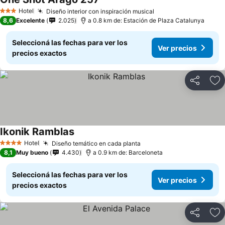
Hotel
Diseño interior con inspiración musical
3 Estrellas
8,6
Excelente
2.025
a 0.8 km de: Estación de Plaza Catalunya
Seleccioná las fechas para ver los
Ver precios
precios exactos
Compartir
Añ
Ikonik Ramblas
Hotel
Diseño temático en cada planta
4 Estrellas
8,1
Muy bueno
4.430
a 0.9 km de: Barceloneta
Seleccioná las fechas para ver los
Ver precios
precios exactos
Compartir
Añ