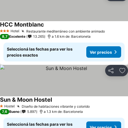
HCC Montblanc
Hotel
Restaurante mediterráneo con ambiente animado
3 Estrellas
8,7
Excelente
13.265
a 1.6 km de: Barceloneta
Seleccioná las fechas para ver los
Ver precios
precios exactos
Compartir
Añ
Sun & Moon Hostel
Hostel
Diseño de habitaciones vibrante y colorido
1 Estrellas
7,6
Bueno
5.897
a 1.3 km de: Barceloneta
Seleccioná las fechas para ver los
Ver precios