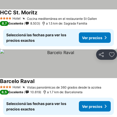
HCC St. Moritz
Hotel
Cocina mediterránea en el restaurante St Gallen
4 Estrellas
8,7
Excelente
8.503
a 1.5 km de: Sagrada Familia
Seleccioná las fechas para ver los
Ver precios
precios exactos
Compartir
Añ
Barcelo Raval
Hotel
Vistas panorámicas de 360 grados desde la azotea
4 Estrellas
8,5
Excelente
10.619
a 1.7 km de: Barceloneta
Seleccioná las fechas para ver los
Ver precios
precios exactos