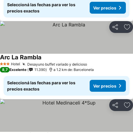
Seleccioná las fechas para ver los
Ver precios
precios exactos
Compartir
Añ
Arc La Rambla
Hotel
Desayuno buffet variado y delicioso
3 Estrellas
8,7
Excelente
11.390
a 1.2 km de: Barceloneta
Seleccioná las fechas para ver los
Ver precios
precios exactos
Compartir
Añ