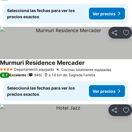
Seleccioná las fechas para ver los
Ver precios
precios exactos
Compartir
Añ
Murmuri Residence Mercader
Departamento equipado
Cocinas totalmente equipadas
4 Estrellas
8,7
Excelente
946
a 1.6 km de: Sagrada Familia
Seleccioná las fechas para ver los
Ver precios
precios exactos
Compartir
Añ