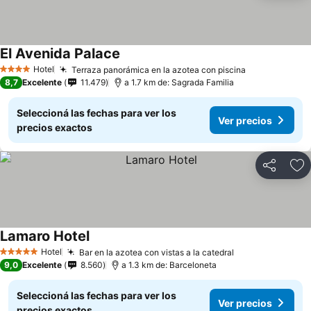
El Avenida Palace
Hotel
Terraza panorámica en la azotea con piscina
4 Estrellas
8,7
Excelente
11.479
a 1.7 km de: Sagrada Familia
Seleccioná las fechas para ver los
Ver precios
precios exactos
Compartir
Añ
Lamaro Hotel
Hotel
Bar en la azotea con vistas a la catedral
5 Estrellas
9,0
Excelente
8.560
a 1.3 km de: Barceloneta
Seleccioná las fechas para ver los
Ver precios
precios exactos