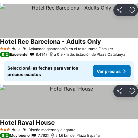
Compartir
Añ
Hotel Rec Barcelona - Adults Only
Hotel
Aclamada gastronomía en el restaurante Fismuler
3 Estrellas
9,2
Excelente
8.414
a 0.9 km de: Estación de Plaza Catalunya
Seleccioná las fechas para ver los
Ver precios
precios exactos
Compartir
Añ
Hotel Raval House
Hotel
Diseño moderno y elegante
3 Estrellas
8,2
Muy bueno
7.792
a 1.6 km de: Plaza España