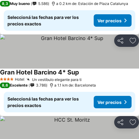
8,3
Muy bueno
5.586
a 0.2 km de: Estación de Plaza Catalunya
Seleccioná las fechas para ver los
Ver precios
precios exactos
Compartir
Añ
Gran Hotel Barcino 4* Sup
Hotel
Un vestíbulo elegante para ti
4 Estrellas
8,6
Excelente
3.786
a 1.1 km de: Barceloneta
Seleccioná las fechas para ver los
Ver precios
precios exactos
Compartir
Añ