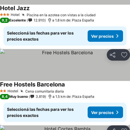
Hotel Jazz
Hotel
Piscina en la azotea con vistas a la ciudad
3 Estrellas
9,2
Excelente
12.910
a 1.8 km de: Plaza España
Seleccioná las fechas para ver los
Ver precios
precios exactos
Compartir
Añ
Free Hostels Barcelona
Hostel
Cena comunitaria diaria
2 Estrellas
8,4
Muy bueno
3.819
a 1.5 km de: Plaza España
Seleccioná las fechas para ver los
Ver precios
precios exactos