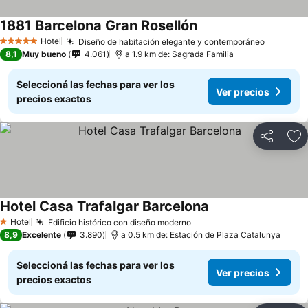
1881 Barcelona Gran Rosellón
Hotel
Diseño de habitación elegante y contemporáneo
5 Estrellas
8,1
Muy bueno
4.061
a 1.9 km de: Sagrada Familia
Seleccioná las fechas para ver los
Ver precios
precios exactos
Compartir
Añ
Hotel Casa Trafalgar Barcelona
Hotel
Edificio histórico con diseño moderno
1 Estrellas
8,9
Excelente
3.890
a 0.5 km de: Estación de Plaza Catalunya
Seleccioná las fechas para ver los
Ver precios
precios exactos