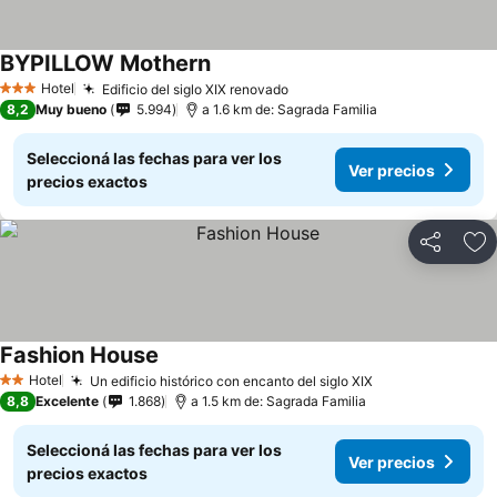
BYPILLOW Mothern
Hotel
Edificio del siglo XIX renovado
3 Estrellas
8,2
Muy bueno
5.994
a 1.6 km de: Sagrada Familia
Seleccioná las fechas para ver los
Ver precios
precios exactos
Compartir
Añ
Fashion House
Hotel
Un edificio histórico con encanto del siglo XIX
2 Estrellas
8,8
Excelente
1.868
a 1.5 km de: Sagrada Familia
Seleccioná las fechas para ver los
Ver precios
precios exactos