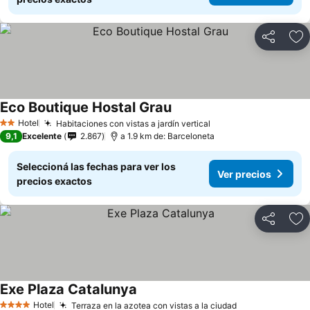
Compartir
Añ
Eco Boutique Hostal Grau
Hotel
Habitaciones con vistas a jardín vertical
2 Estrellas
9,1
Excelente
2.867
a 1.9 km de: Barceloneta
Seleccioná las fechas para ver los
Ver precios
precios exactos
Compartir
Añ
Exe Plaza Catalunya
Hotel
Terraza en la azotea con vistas a la ciudad
4 Estrellas