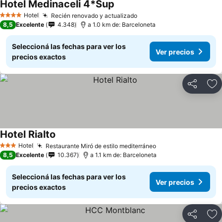
Hotel Medinaceli 4*Sup
Hotel
Recién renovado y actualizado
4 Estrellas
8,5
Excelente
4.348
a 1.0 km de: Barceloneta
Seleccioná las fechas para ver los
Ver precios
precios exactos
Compartir
Añ
Hotel Rialto
Hotel
Restaurante Miró de estilo mediterráneo
3 Estrellas
8,5
Excelente
10.367
a 1.1 km de: Barceloneta
Seleccioná las fechas para ver los
Ver precios
precios exactos
Compartir
Añ