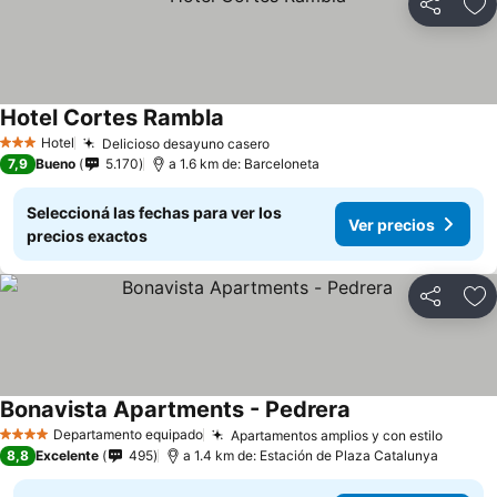
Compartir
Añ
Hotel Cortes Rambla
Hotel
Delicioso desayuno casero
3 Estrellas
7,9
Bueno
5.170
a 1.6 km de: Barceloneta
Seleccioná las fechas para ver los
Ver precios
precios exactos
Compartir
Añ
Bonavista Apartments - Pedrera
Departamento equipado
Apartamentos amplios y con estilo
4 Estrellas
8,8
Excelente
495
a 1.4 km de: Estación de Plaza Catalunya