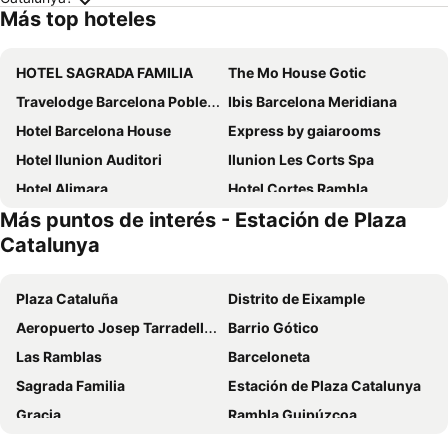
Más top hoteles
HOTEL SAGRADA FAMILIA
The Mo House Gotic
Travelodge Barcelona Poblenou
Ibis Barcelona Meridiana
Hotel Barcelona House
Express by gaiarooms
Hotel Ilunion Auditori
Ilunion Les Corts Spa
Hotel Alimara
Hotel Cortes Rambla
Más puntos de interés - Estación de Plaza
Hotel Balmoral
Hotel Best Auto Hogar
Catalunya
Hotel Indigo Barcelona Plaza Espana By Ihg
Ramblas Hotel
HCC Taber
Hotel Viladomat
Plaza Cataluña
Distrito de Eixample
ITC Barcelona By Soho Boutique
Hotel Best Aranea
Aeropuerto Josep Tarradellas Barcelona-El Prat
Barrio Gótico
Hotel SB Win 4* Sup
Catalonia Sagrada Familia
Las Ramblas
Barceloneta
Hotel Sant Pau
Hotel Best 4 Barcelona
Sagrada Familia
Estación de Plaza Catalunya
Leonardo Royal Hotel Barcelona Forum
HCC Montblanc
Gracia
Rambla Guipúzcoa
Hostal Felipe II
Catalonia Park Putxet
El Corte Inglés - Plaza de Cataluña
Estación de Sants