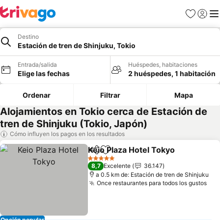
Favoritos
Iniciar 
Me
Destino
Estación de tren de Shinjuku, Tokio
Entrada/salida
Huéspedes, habitaciones
Elige las fechas
2 huéspedes, 1 habitación
Ordenar
Filtrar
Mapa
Alojamientos en Tokio cerca de Estación de
tren de Shinjuku (Tokio, Japón)
Cómo influyen los pagos en los resultados
Keio Plaza Hotel Tokyo
Compartir
Añadir a favoritos
5 Estrellas
8,7
Excelente
36.147
a 0.5 km de: Estación de tren de Shinjuku
Once restaurantes para todos los gustos
Opción popular