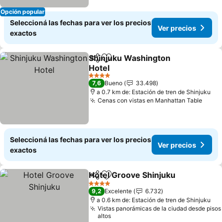
Opción popular
Seleccioná las fechas para ver los precios
Ver precios
exactos
Shinjuku Washington
Compartir
Añadir a favoritos
Hotel
4 Estrellas
7,6
Bueno
33.498
a 0.7 km de: Estación de tren de Shinjuku
Cenas con vistas en Manhattan Table
Seleccioná las fechas para ver los precios
Ver precios
exactos
Hotel Groove Shinjuku
Compartir
Añadir a favoritos
4 Estrellas
9,2
Excelente
6.732
a 0.6 km de: Estación de tren de Shinjuku
Vistas panorámicas de la ciudad desde pisos
altos