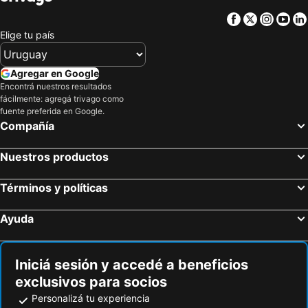
Shimokitazawa
Meguro
Tokyo Dome Hotel
Palace Hotel Tokyo
Facebook
Twitter
Insta
Yo
Minami-Asagaya Metro Station
Setagaya
Sotetsu Grand Fresa Tokyo-Bay Ariake
Wasabi Mita Hotel
Elige tu país
Nihombashi
Nippori Station
hotel MONday Premium 豊洲
APA HOTEL Roppongi Six
Katsushika
Tokyo Disneyland
Hotel Gracery Shinjuku
Haneda Excel Hotel Tokyu
Agregar en Google
Hakuba Iwatake Snow Field
Nakano Sakaue Metro Station
Encontrá nuestros resultados
Hotel Ryumeikan Tokyo
APA Hotel Yamanote Otsuka Ekimae Tower
fácilmente: agregá trivago como
Gokokuji Metro Station
Kudanshita
Toyoko Inn Shinjuku Kabuki-Cho
The Royal Park Hotel Tokyo Haneda
fuente preferida en Google.
Compañía
Minato
Ginza
Super Hotel Tokyo Kinshicho Ekimae
APA Hotel Shinjuku Kabukicho Tower
Estación de tren y metro de Asakusa
Ayase Metro Station
Hotel Livemax Tokyo Kanda East
HOTEL MYSTAYS Ochanomizu Conference Center
Nuestros productos
Haneda Airport Terminal 2
Chiba Station
Sotetsu Fresa Inn Hamamatsucho Daimon
APA Hotel Asakusa Kuramae
Narita International Airport
Kamikochi
Términos y políticas
Kadoya Hotel
WPÜ HOTEL Shinjuku
Shinjuku Sanchōme Metro Station
Zenrosai Hall Space Zero
Shinjuku Prince Hotel
Citadines Central Shinjuku Tokyo
Ayuda
Shinjukusanchome Station
Kabukicho
Hotel Amanek Shinjuku Kabukicho
Hotel Rose Garden Shinjuku
NS Event Hall
Gobierno Metropolitano de Tokio
Shinjuku Washington Hotel Annex
Kimpton Shinjuku Tokyo By Ihg
Iniciá sesión y accedé a beneficios
NTT Docomo Yoyogi
Yoyogi Station
HOTEL LiVEMAX Shinjuku Kabukicho-Meijidori
R&B Hotel Ueno Hirokoji
exclusivos para socios
Nishi-Shinjuku Metro Station
Shinjuku-gyoemmae Metro Station
Centurion Hotel Ikebukuro
Shinjuku Sun Park Hotel
Personalizá tu experiencia
Bellesalle Shinjuku Central Park
Higashishinjuku Station