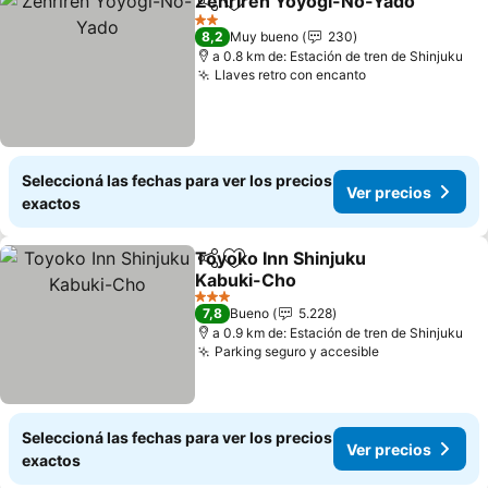
Zenriren Yoyogi-No-Yado
Compartir
Añadir a favoritos
2 Estrellas
8,2
Muy bueno
230
a 0.8 km de: Estación de tren de Shinjuku
Llaves retro con encanto
Seleccioná las fechas para ver los precios
Ver precios
exactos
Toyoko Inn Shinjuku
Compartir
Añadir a favoritos
Kabuki-Cho
3 Estrellas
7,8
Bueno
5.228
a 0.9 km de: Estación de tren de Shinjuku
Parking seguro y accesible
Seleccioná las fechas para ver los precios
Ver precios
exactos