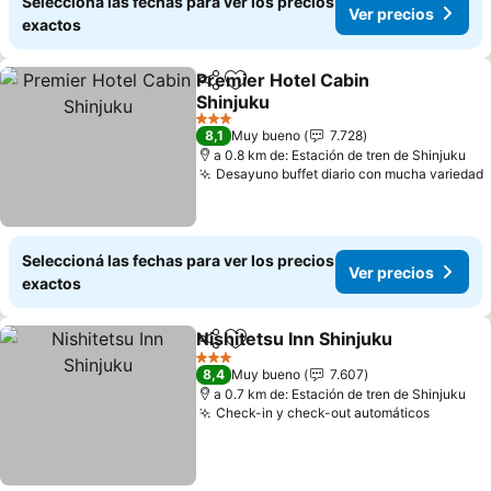
Seleccioná las fechas para ver los precios
Ver precios
exactos
Premier Hotel Cabin
Compartir
Añadir a favoritos
Shinjuku
3 Estrellas
8,1
Muy bueno
7.728
a 0.8 km de: Estación de tren de Shinjuku
Desayuno buffet diario con mucha variedad
Seleccioná las fechas para ver los precios
Ver precios
exactos
Nishitetsu Inn Shinjuku
Compartir
Añadir a favoritos
3 Estrellas
8,4
Muy bueno
7.607
a 0.7 km de: Estación de tren de Shinjuku
Check-in y check-out automáticos