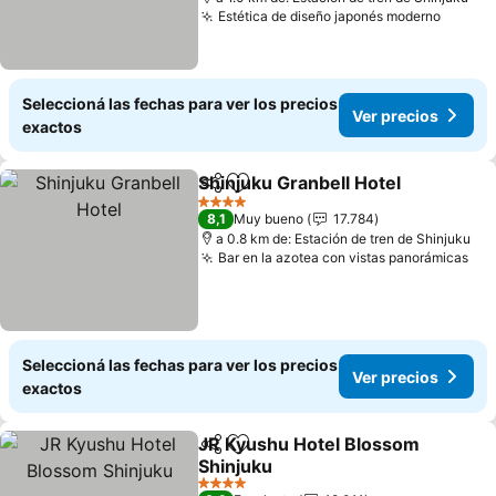
Estética de diseño japonés moderno
Seleccioná las fechas para ver los precios
Ver precios
exactos
Shinjuku Granbell Hotel
Compartir
Añadir a favoritos
4 Estrellas
8,1
Muy bueno
17.784
a 0.8 km de: Estación de tren de Shinjuku
Bar en la azotea con vistas panorámicas
Seleccioná las fechas para ver los precios
Ver precios
exactos
JR Kyushu Hotel Blossom
Compartir
Añadir a favoritos
Shinjuku
4 Estrellas