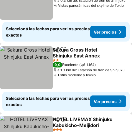
a 0.3 km de: Estación de tren de Shinjuku
Vistas panorámicas del skyline de Tokio
Seleccioná las fechas para ver los precios
Ver precios
exactos
Sakura Cross Hotel
Compartir
Añadir a favoritos
Shinjuku East Annex
2 Estrellas
9,0
Excelente
1.164
a 1.3 km de: Estación de tren de Shinjuku
Estilo moderno y limpio
Seleccioná las fechas para ver los precios
Ver precios
exactos
HOTEL LiVEMAX Shinjuku
Compartir
Añadir a favoritos
Kabukicho-Meijidori
3 Estrellas