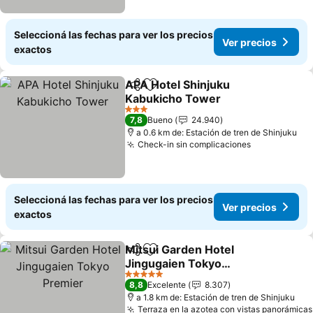
Seleccioná las fechas para ver los precios
Ver precios
exactos
APA Hotel Shinjuku
Compartir
Añadir a favoritos
Kabukicho Tower
3 Estrellas
7,8
Bueno
24.940
a 0.6 km de: Estación de tren de Shinjuku
Check-in sin complicaciones
Seleccioná las fechas para ver los precios
Ver precios
exactos
Mitsui Garden Hotel
Compartir
Añadir a favoritos
Jingugaien Tokyo
Premier
5 Estrellas
8,8
Excelente
8.307
a 1.8 km de: Estación de tren de Shinjuku
Terraza en la azotea con vistas panorámicas