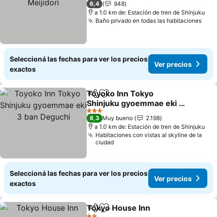
6,4
948
a 1.0 km de: Estación de tren de Shinjuku
Baño privado en todas las habitaciones
Seleccioná las fechas para ver los precios
Ver precios
exactos
Toyoko Inn Tokyo
Compartir
Añadir a favoritos
Shinjuku gyoemmae eki 3
ban Deguchi
3 Estrellas
8,3
Muy bueno
2.198
a 1.0 km de: Estación de tren de Shinjuku
Habitaciones con vistas al skyline de la
ciudad
Seleccioná las fechas para ver los precios
Ver precios
exactos
Tokyo House Inn
Compartir
Añadir a favoritos