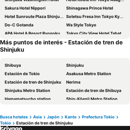
Sakura Hotel Nippori
Shinagawa Prince Hotel
Hotel Sunroute Plaza Shinjuku
Sotetsu Fresa Inn Tokyo Kyobashi
Do-C Gotanda
Wa Style Tokyo
APA Hotel & Resort Ryogoku Ekimae Tower
Tokyo City View Hotel Tabata Station
Más puntos de interés - Estación de tren de
Shibuya Excel Hotel Tokyu
Shinjuku Granbell Hotel
Shinjuku
Hotel Sunlite Shinjuku
Hotel Villa Fontaine Tokyo-Shinjuku
JR Kyushu Hotel Blossom Shinjuku
Mitsui Garden Hotel Ginza Premier
Shibuya
Shinjuku
LYURO Tokyo Kiyosumi by THE SHARE HOTELS
Nishitetsu Inn Shinjuku
Estación de Tokio
Asakusa Metro Station
remm Roppongi
Hotel Sunroute Asakusa
Estación de tren de Shinjuku
Nerima
Urayasu Sun Hotel
The Royal Park Hotel Iconic Tokyo Shiodome
Shinjuku Metro Station
Estación de tren de Shibuya
Shibuya Tokyu REI Hotel
THE KNOT TOKYO Shinjuku
Hamamatsucho station
Shin-Kōenji Metro Station
Mitsui Garden Hotel Otemachi
E Hotel Higashi Shinjuku
Estación de tren de Shinagawa
Aeropuerto Internacional de Haneda
the b ginza
Comfort Hotel Tokyo Higashi Nihombashi
Kokubunji
Matsumoto Station
Busca hoteles
Asia
Japón
Kanto
Prefectura Tokio
APA Hotel Akihabaraeki Denkigaiguchi
Do-c Shibuya Ebisu
Tokio
Estación de tren de Shinjuku
Omotesando
Akasaka
Super Hotel Shinjuku Kabukicho
APA Hotel Shinjuku Kabukicho Chuo