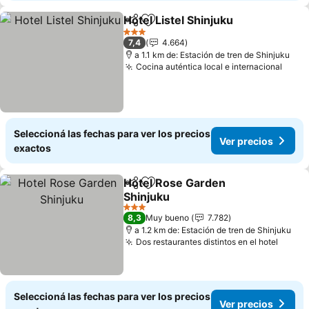
Hotel Listel Shinjuku
Compartir
Añadir a favoritos
3 Estrellas
7,4
4.664
a 1.1 km de: Estación de tren de Shinjuku
Cocina auténtica local e internacional
Seleccioná las fechas para ver los precios
Ver precios
exactos
Hotel Rose Garden
Compartir
Añadir a favoritos
Shinjuku
3 Estrellas
8,3
Muy bueno
7.782
a 1.2 km de: Estación de tren de Shinjuku
Dos restaurantes distintos en el hotel
Seleccioná las fechas para ver los precios
Ver precios