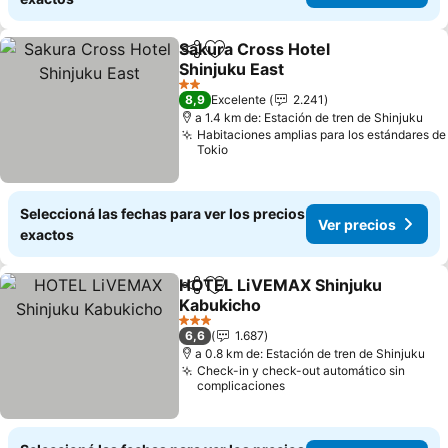
Sakura Cross Hotel
Compartir
Añadir a favoritos
Shinjuku East
2 Estrellas
8,9
Excelente
2.241
a 1.4 km de: Estación de tren de Shinjuku
Habitaciones amplias para los estándares de
Tokio
Seleccioná las fechas para ver los precios
Ver precios
exactos
HOTEL LiVEMAX Shinjuku
Compartir
Añadir a favoritos
Kabukicho
3 Estrellas
6,6
1.687
a 0.8 km de: Estación de tren de Shinjuku
Check-in y check-out automático sin
complicaciones