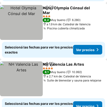
Hotel Olympia Cónsul del
Compartir
Añadir a favoritos
Mar
3 Estrellas
8,2
Muy bueno
6.280
a 1.9 km de: Catedral de Valencia
Piscina cubierta climatizada
Seleccioná las fechas para ver los precios
Ver precios
exactos
NH Valencia Las Artes
Compartir
Añadir a favoritos
4 Estrellas
8,1
Muy bueno
10.992
a 2.7 km de: Catedral de Valencia
Suite de bienestar y sauna para relajarse
Seleccioná las fechas para ver los precios
Ver precios