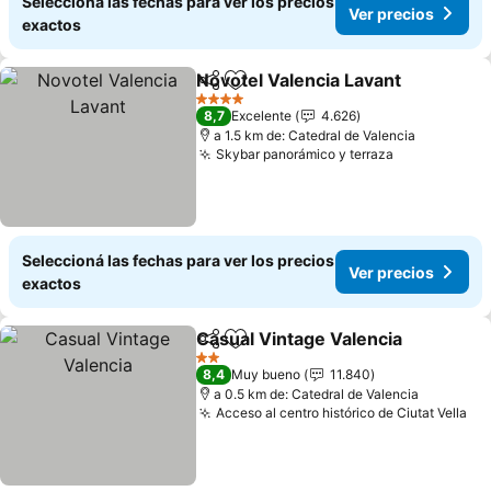
Seleccioná las fechas para ver los precios
Ver precios
exactos
Novotel Valencia Lavant
Compartir
Añadir a favoritos
4 Estrellas
8,7
Excelente
4.626
a 1.5 km de: Catedral de Valencia
Skybar panorámico y terraza
Seleccioná las fechas para ver los precios
Ver precios
exactos
Casual Vintage Valencia
Compartir
Añadir a favoritos
2 Estrellas
8,4
Muy bueno
11.840
a 0.5 km de: Catedral de Valencia
Acceso al centro histórico de Ciutat Vella