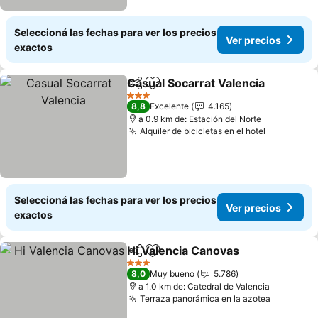
Seleccioná las fechas para ver los precios
Ver precios
exactos
Casual Socarrat Valencia
Compartir
Añadir a favoritos
3 Estrellas
8,8
Excelente
4.165
a 0.9 km de: Estación del Norte
Alquiler de bicicletas en el hotel
Seleccioná las fechas para ver los precios
Ver precios
exactos
Hi Valencia Canovas
Compartir
Añadir a favoritos
3 Estrellas
8,0
Muy bueno
5.786
a 1.0 km de: Catedral de Valencia
Terraza panorámica en la azotea