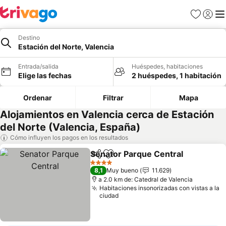
Favoritos
Iniciar 
Me
Destino
Estación del Norte, Valencia
Entrada/salida
Huéspedes, habitaciones
Elige las fechas
2 huéspedes, 1 habitación
Ordenar
Filtrar
Mapa
Alojamientos en Valencia cerca de Estación
del Norte (Valencia, España)
Cómo influyen los pagos en los resultados
Senator Parque Central
Compartir
Añadir a favoritos
4 Estrellas
8,1
Muy bueno
11.629
a 2.0 km de: Catedral de Valencia
Habitaciones insonorizadas con vistas a la
ciudad