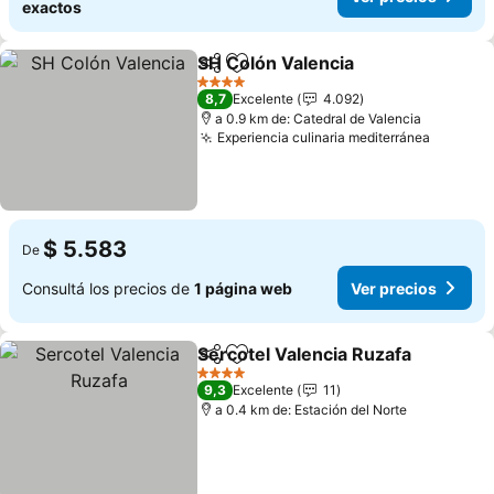
exactos
SH Colón Valencia
Compartir
Añadir a favoritos
4 Estrellas
8,7
Excelente
4.092
a 0.9 km de: Catedral de Valencia
Experiencia culinaria mediterránea
$ 5.583
De
Consultá los precios de
1 página web
Ver precios
Sercotel Valencia Ruzafa
Compartir
Añadir a favoritos
4 Estrellas
9,3
Excelente
11
a 0.4 km de: Estación del Norte