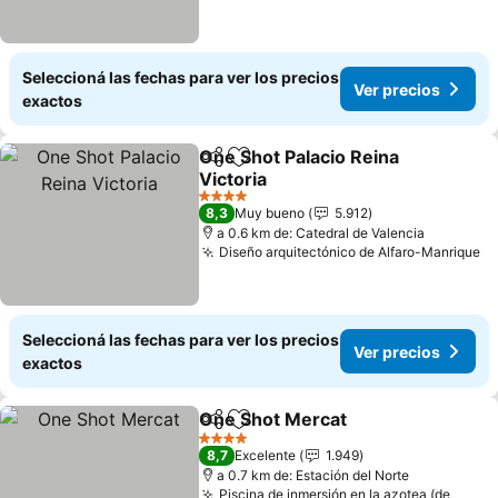
Seleccioná las fechas para ver los precios
Ver precios
exactos
One Shot Palacio Reina
Compartir
Añadir a favoritos
Victoria
4 Estrellas
8,3
Muy bueno
5.912
a 0.6 km de: Catedral de Valencia
Diseño arquitectónico de Alfaro-Manrique
Seleccioná las fechas para ver los precios
Ver precios
exactos
One Shot Mercat
Compartir
Añadir a favoritos
4 Estrellas
8,7
Excelente
1.949
a 0.7 km de: Estación del Norte
Piscina de inmersión en la azotea (de