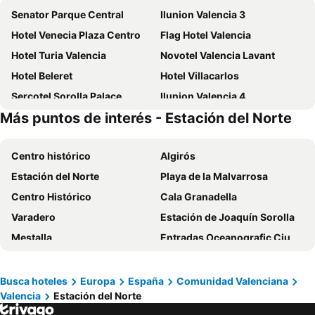
Senator Parque Central
Ilunion Valencia 3
Hotel Venecia Plaza Centro
Flag Hotel Valencia
Hotel Turia Valencia
Novotel Valencia Lavant
Hotel Beleret
Hotel Villacarlos
Sercotel Sorolla Palace
Ilunion Valencia 4
Más puntos de interés - Estación del Norte
Casual del Cine Valencia
Hotel Dimar
MYR Plaza Mercado Hotel & Spa
Exe Rey Don Jaime
Centro histórico
Algirós
Cosy Rooms Embajador
Travelodge Valencia Aeropuerto
Estación del Norte
Playa de la Malvarrosa
Ibis Budget Valencia Centro Puerto
Primus Valencia
Centro Histórico
Cala Granadella
Eurostars Gran Valencia
Holiday Inn Express Ciudad de las Ciencias
Varadero
Estación de Joaquín Sorolla
Hostal Blayet
Ilunion Aqua 4
Mestalla
Entradas Oceanografic Ciudad de las Artes
Hotel Kramer
Hotel Miramar Valencia
Palacio Fortaleza del Marqués de Dos Aguas
Parador de Teruel
Hotel Valencia de la Música
SH Colón Valencia
IFA Exhibition Center
Bus turistico circular gran alacant
Hotel San Lorenzo Boutique
Ilunion Aqua 3
Busca hoteles
Europa
España
Comunidad Valenciana
Valencia
Estación del Norte
Playa de Bossa
Illetes
Ibis Budget Valencia Alcasser
Hotel Neptuno