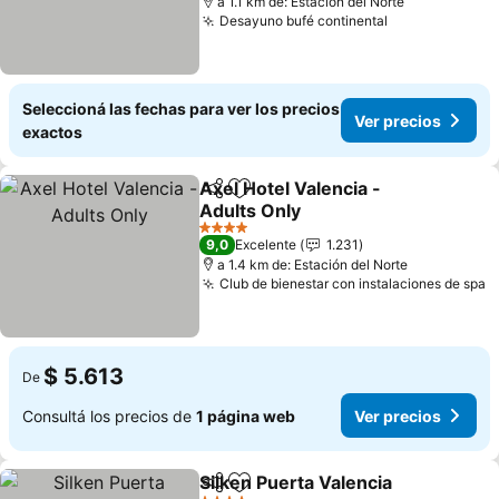
a 1.1 km de: Estación del Norte
Desayuno bufé continental
Seleccioná las fechas para ver los precios
Ver precios
exactos
Axel Hotel Valencia -
Compartir
Añadir a favoritos
Adults Only
4 Estrellas
9,0
Excelente
1.231
a 1.4 km de: Estación del Norte
Club de bienestar con instalaciones de spa
$ 5.613
De
Consultá los precios de
1 página web
Ver precios
Silken Puerta Valencia
Compartir
Añadir a favoritos