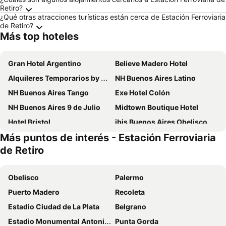
Retiro?
¿Qué otras atracciones turísticas están cerca de Estación Ferroviaria
de Retiro?
Más top hoteles
Gran Hotel Argentino
Believe Madero Hotel
Alquileres Temporarios by CLH Rentals
NH Buenos Aires Latino
NH Buenos Aires Tango
Exe Hotel Colón
NH Buenos Aires 9 de Julio
Midtown Boutique Hotel
Hotel Bristol
ibis Buenos Aires Obelisco
Más puntos de interés - Estación Ferroviaria
NH Buenos Aires Florida
NH Buenos Aires City
de Retiro
1253 Recoleta Small Hotel
Regal Pacific Puerto Madero
Holiday Inn Express Puerto Madero By Ihg
obelisco hoteles
Obelisco
Palermo
Hotel Parada
Hotel Dolmen
Puerto Madero
Recoleta
Libertador Hotel
Hotel Regis
Estadio Ciudad de La Plata
Belgrano
Broadway Hotel & Suites
Hotel Bristol
Estadio Monumental Antonio Vespucio Liberti
Punta Gorda
Howard Johnson Plaza by Wyndham Buenos Aires Florida Street
NH Collection Buenos Aires Lancaster