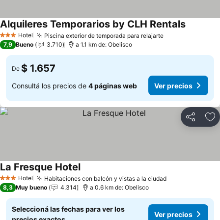
Alquileres Temporarios by CLH Rentals
Hotel
Piscina exterior de temporada para relajarte
3 Estrellas
7,9
Bueno
3.710
a 1.1 km de: Obelisco
$ 1.657
De
Consultá los precios de
4 páginas web
Ver precios
Compartir
Añ
La Fresque Hotel
Hotel
Habitaciones con balcón y vistas a la ciudad
3 Estrellas
8,3
Muy bueno
4.314
a 0.6 km de: Obelisco
Seleccioná las fechas para ver los
Ver precios
precios exactos