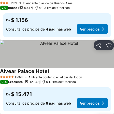
Hotel
El encanto clásico de Buenos Aires
3 Estrellas
7,9
Bueno
6.417
a 0.3 km de: Obelisco
$ 1.156
De
Consultá los precios de
4 páginas web
Ver precios
Compartir
Añ
Alvear Palace Hotel
Hotel
Ambiente opulento en el bar del lobby
5 Estrellas
9,4
Excelente
12.848
a 1.9 km de: Obelisco
$ 15.471
De
Consultá los precios de
6 páginas web
Ver precios