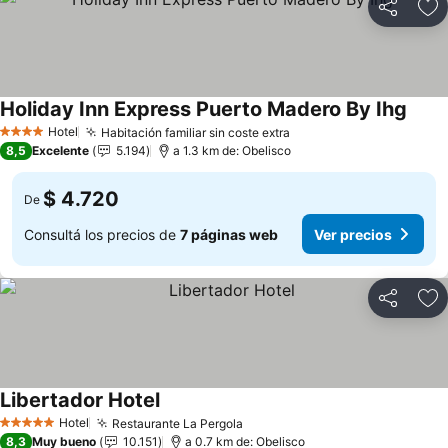
Compartir
Añ
Holiday Inn Express Puerto Madero By Ihg
Hotel
Habitación familiar sin coste extra
4 Estrellas
8,5
Excelente
5.194
a 1.3 km de: Obelisco
$ 4.720
De
Consultá los precios de
7 páginas web
Ver precios
Compartir
Añ
Libertador Hotel
Hotel
Restaurante La Pergola
5 Estrellas
8,3
Muy bueno
10.151
a 0.7 km de: Obelisco