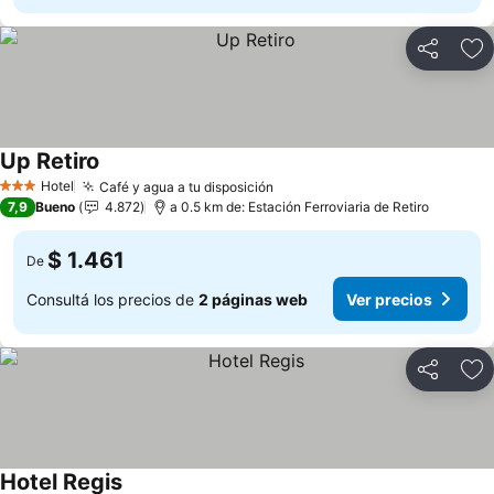
Compartir
Añ
Up Retiro
Hotel
Café y agua a tu disposición
3 Estrellas
7,9
Bueno
4.872
a 0.5 km de: Estación Ferroviaria de Retiro
$ 1.461
De
Consultá los precios de
2 páginas web
Ver precios
Compartir
Añ
Hotel Regis