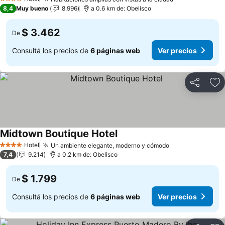
4 Estrellas
8,4
Muy bueno
8.996
a 0.6 km de: Obelisco
$ 3.462
De
Consultá los precios de
6 páginas web
Ver precios
Compartir
Añ
Midtown Boutique Hotel
Hotel
Un ambiente elegante, moderno y cómodo
4 Estrellas
7,4
9.214
a 0.2 km de: Obelisco
$ 1.799
De
Consultá los precios de
6 páginas web
Ver precios