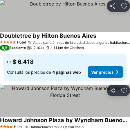
Compartir
Añ
Doubletree by Hilton Buenos Aires
Hotel
Vistas panorámicas de la ciudad desde algunas habitaciones
5 Estrellas
8,5
Excelente
2.104
a 1.1 km de: Obelisco
$ 6.418
De
Consultá los precios de
4 páginas web
Ver precios
Compartir
Añ
Howard Johnson Plaza by Wyndham Buenos Aires Florida Street
Hotel
Habitaciones amplias y con estilo
4 Estrellas