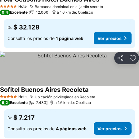
Hotel
Barbacoa dominical en el jardín secreto
5 Estrellas
9,4
Excelente
12.000
a 1.6 km de: Obelisco
$ 32.128
De
Consultá los precios de
1 página web
Ver precios
Compartir
Añ
Sofitel Buenos Aires Recoleta
Hotel
Ubicación privilegiada en Recoleta
5 Estrellas
9,2
Excelente
7.433
a 1.6 km de: Obelisco
$ 7.217
De
Consultá los precios de
4 páginas web
Ver precios