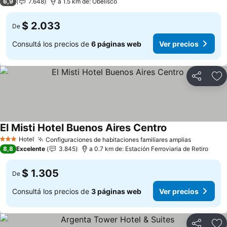
6,9
7.648
a 1.5 km de: Obelisco
$ 2.033
De
Consultá los precios de
6 páginas web
Ver precios
Compartir
Añ
El Misti Hotel Buenos Aires Centro
Hotel
Configuraciones de habitaciones familiares amplias
3 Estrellas
8,8
Excelente
3.845
a 0.7 km de: Estación Ferroviaria de Retiro
$ 1.305
De
Consultá los precios de
3 páginas web
Ver precios