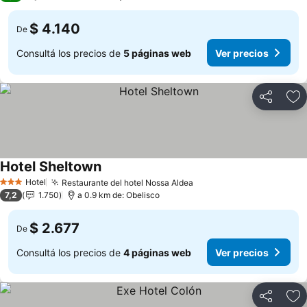
$ 4.140
De
Consultá los precios de
5 páginas web
Ver precios
Compartir
Añ
Hotel Sheltown
Hotel
Restaurante del hotel Nossa Aldea
3 Estrellas
7,2
1.750
a 0.9 km de: Obelisco
$ 2.677
De
Consultá los precios de
4 páginas web
Ver precios
Compartir
Añ