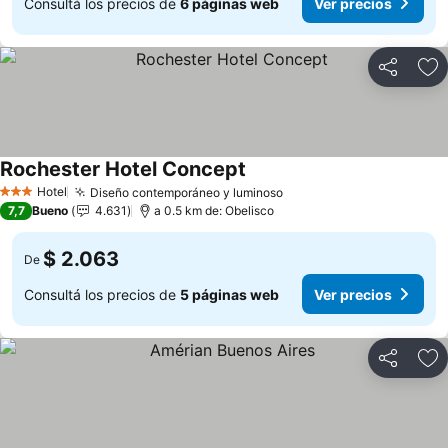
Consultá los precios de
6 páginas web
Ver precios
Compartir
Añ
Rochester Hotel Concept
Hotel
Diseño contemporáneo y luminoso
3 Estrellas
7,7
Bueno
4.631
a 0.5 km de: Obelisco
$ 2.063
De
Consultá los precios de
5 páginas web
Ver precios
Compartir
Añ