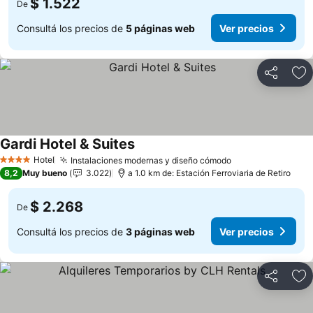
$ 1.522
De
Consultá los precios de
5 páginas web
Ver precios
Compartir
Añ
Gardi Hotel & Suites
Hotel
Instalaciones modernas y diseño cómodo
4 Estrellas
8,2
Muy bueno
3.022
a 1.0 km de: Estación Ferroviaria de Retiro
$ 2.268
De
Consultá los precios de
3 páginas web
Ver precios
Compartir
Añ