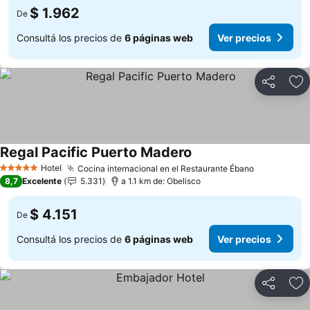
$ 1.962
De
Consultá los precios de
6 páginas web
Ver precios
Compartir
Añ
Regal Pacific Puerto Madero
Hotel
Cocina internacional en el Restaurante Ébano
5 Estrellas
8,7
Excelente
5.331
a 1.1 km de: Obelisco
$ 4.151
De
Consultá los precios de
6 páginas web
Ver precios
Compartir
Añ