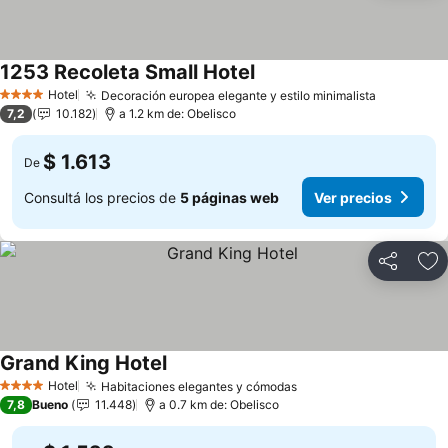
1253 Recoleta Small Hotel
Hotel
Decoración europea elegante y estilo minimalista
4 Estrellas
7,2
10.182
a 1.2 km de: Obelisco
$ 1.613
De
Consultá los precios de
5 páginas web
Ver precios
Compartir
Añ
Grand King Hotel
Hotel
Habitaciones elegantes y cómodas
4 Estrellas
7,8
Bueno
11.448
a 0.7 km de: Obelisco