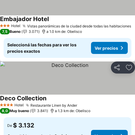
Embajador Hotel
Hotel
Vistas panorámicas de la ciudad desde todas las habitaciones
3 Estrellas
7,5
Bueno
3.071
a 1.0 km de: Obelisco
Seleccioná las fechas para ver los
Ver precios
precios exactos
Compartir
Añ
Deco Collection
Hotel
Restaurante Linen by Ander
4 Estrellas
8,0
Muy bueno
3.841
a 1.3 km de: Obelisco
$ 3.132
De