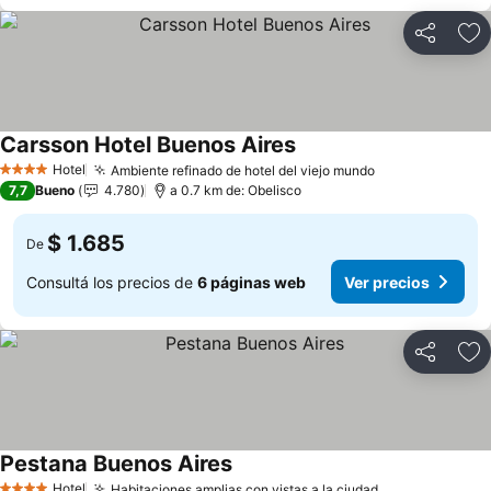
Compartir
Añ
Carsson Hotel Buenos Aires
Hotel
Ambiente refinado de hotel del viejo mundo
4 Estrellas
7,7
Bueno
4.780
a 0.7 km de: Obelisco
$ 1.685
De
Consultá los precios de
6 páginas web
Ver precios
Compartir
Añ
Pestana Buenos Aires
Hotel
Habitaciones amplias con vistas a la ciudad