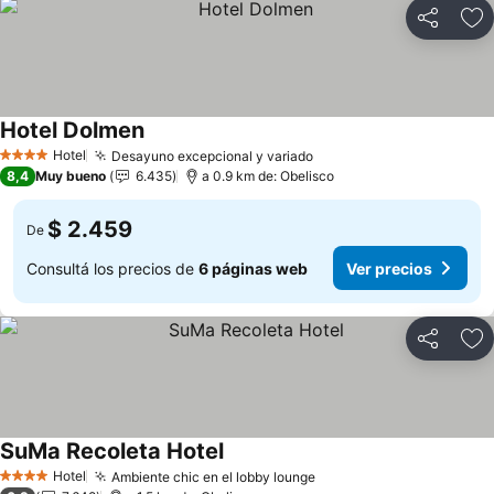
Compartir
Añ
Hotel Dolmen
Hotel
Desayuno excepcional y variado
4 Estrellas
8,4
Muy bueno
6.435
a 0.9 km de: Obelisco
$ 2.459
De
Consultá los precios de
6 páginas web
Ver precios
Compartir
Añ
SuMa Recoleta Hotel
Hotel
Ambiente chic en el lobby lounge
4 Estrellas