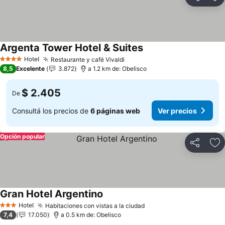
Compartir
Añ
Argenta Tower Hotel & Suites
Hotel
Restaurante y café Vivaldi
4 Estrellas
8,5
Excelente
3.872
a 1.2 km de: Obelisco
$ 2.405
De
Consultá los precios de
6 páginas web
Ver precios
Opción popular
Compartir
Añ
Gran Hotel Argentino
Hotel
Habitaciones con vistas a la ciudad
3 Estrellas
7,4
17.050
a 0.5 km de: Obelisco