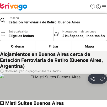
Favoritos
Iniciar 
Me
Destino
Estación Ferroviaria de Retiro, Buenos Aires
Entrada/salida
Huéspedes, habitaciones
Elige las fechas
2 huéspedes, 1 habitación
Ordenar
Filtrar
Mapa
Alojamientos en Buenos Aires cerca de
Estación Ferroviaria de Retiro (Buenos Aires,
Argentina)
Cómo influyen los pagos en los resultados
Compartir
Añ
El Misti Suites Buenos Aires