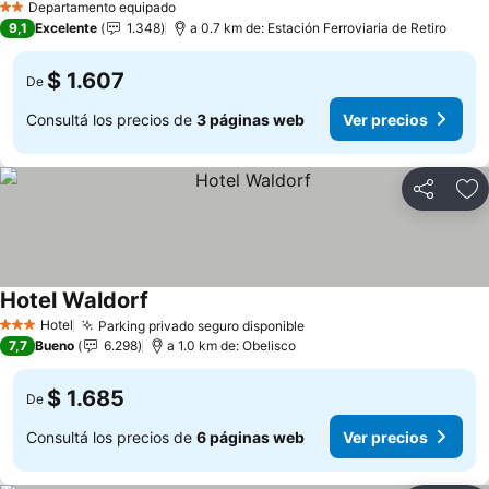
Departamento equipado
2 Estrellas
9,1
Excelente
1.348
a 0.7 km de: Estación Ferroviaria de Retiro
$ 1.607
De
Consultá los precios de
3 páginas web
Ver precios
Compartir
Añ
Hotel Waldorf
Hotel
Parking privado seguro disponible
3 Estrellas
7,7
Bueno
6.298
a 1.0 km de: Obelisco
$ 1.685
De
Consultá los precios de
6 páginas web
Ver precios