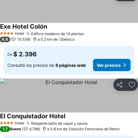
Exe Hotel Colón
Hotel
Edificio moderno de 14 plantas
4 Estrellas
6,6
10.538
a 0.2 km de: Obelisco
$ 2.396
De
Consultá los precios de
6 páginas web
Ver precios
Compartir
Añ
El Conquistador Hotel
Hotel
Relajante baño de vapor y sauna
4 Estrellas
7,7
Bueno
6.786
a 0.8 km de: Estación Ferroviaria de Retiro