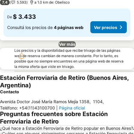
7,4
5.593
a 1.0 km de: Obelisco
$ 3.433
De
Consultá los precios de
4 páginas web
Ver precios
Ver más
Los precios y la disponibilidad que recibe trivago de las páginas
web de reserva cambian de manera constante. Por lo tanto, es
posible que no siempre encuentres en una página web de reserva
la misma oferta que viste en trivago.
Estación Ferroviaria de Retiro (Buenos Aires,
Argentina)
Contacto
Avenida Doctor José María Ramos Mejía 1358
,
1104
,
Teléfono
:
+54(11)43100700
|
Página oficial
Preguntas frecuentes sobre Estación
Ferroviaria de Retiro
¿Qué hace a Estación Ferroviaria de Retiro popular en Buenos Aires?
¿Cuáles son algunos alojamientos cercanos a Estación Ferroviaria de