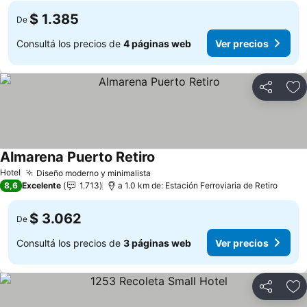
$ 1.385
De
Consultá los precios de
4 páginas web
Ver precios
Compartir
Añ
Almarena Puerto Retiro
Hotel
Diseño moderno y minimalista
8,6
Excelente
1.713
a 1.0 km de: Estación Ferroviaria de Retiro
$ 3.062
De
Consultá los precios de
3 páginas web
Ver precios
Compartir
Añ