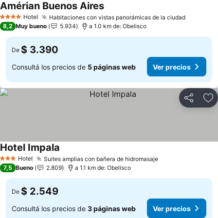
Amérian Buenos Aires
Hotel
Habitaciones con vistas panorámicas de la ciudad
4 Estrellas
8,2
Muy bueno
5.934
a 1.0 km de: Obelisco
$ 3.390
De
Consultá los precios de
5 páginas web
Ver precios
Compartir
Añ
Hotel Impala
Hotel
Suites amplias con bañera de hidromasaje
3 Estrellas
7,5
Bueno
2.809
a 1.1 km de: Obelisco
$ 2.549
De
Consultá los precios de
3 páginas web
Ver precios