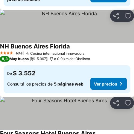
Compartir
Añ
NH Buenos Aires Florida
Hotel
Cocina internacional innovadora
4 Estrellas
8,3
Muy bueno
5.967
a 0.9 km de: Obelisco
$ 3.552
De
Consultá los precios de
5 páginas web
Ver precios
Compartir
Añ
Four Seasons Hotel Buenos Aires