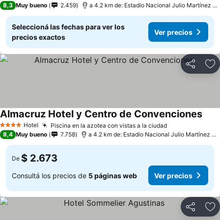
8,3
Muy bueno
2.459
a 4.2 km de: Estadio Nacional Julio Martínez Prádanos
Seleccioná las fechas para ver los
Ver precios
precios exactos
Compartir
Añ
Almacruz Hotel y Centro de Convenciones
Hotel
Piscina en la azotea con vistas a la ciudad
4 Estrellas
8,4
Muy bueno
7.758
a 4.2 km de: Estadio Nacional Julio Martínez Prádanos
$ 2.673
De
Consultá los precios de
5 páginas web
Ver precios
Compartir
Añ