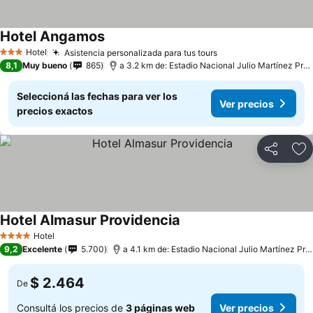
Hotel Angamos
Hotel
Asistencia personalizada para tus tours
3 Estrellas
8,1
Muy bueno
865
a 3.2 km de: Estadio Nacional Julio Martínez Prádanos
Seleccioná las fechas para ver los
Ver precios
precios exactos
Compartir
Añ
Hotel Almasur Providencia
Hotel
4 Estrellas
9,2
Excelente
5.700
a 4.1 km de: Estadio Nacional Julio Martínez Prádanos
$ 2.464
De
Consultá los precios de
3 páginas web
Ver precios