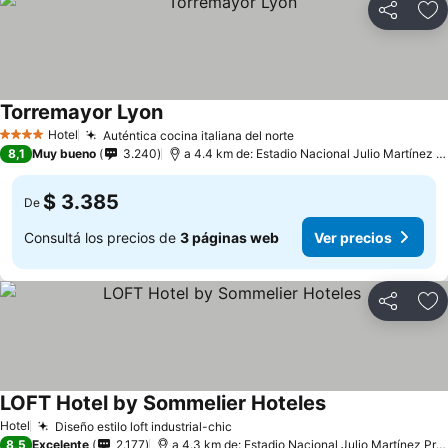
Compartir
Añ
Torremayor Lyon
Hotel
Auténtica cocina italiana del norte
4 Estrellas
8,1
Muy bueno
3.240
a 4.4 km de: Estadio Nacional Julio Martínez Prádanos
$ 3.385
De
Consultá los precios de
3 páginas web
Ver precios
Compartir
Añ
LOFT Hotel by Sommelier Hoteles
Hotel
Diseño estilo loft industrial-chic
8,5
Excelente
2.177
a 4.3 km de: Estadio Nacional Julio Martínez Prádanos