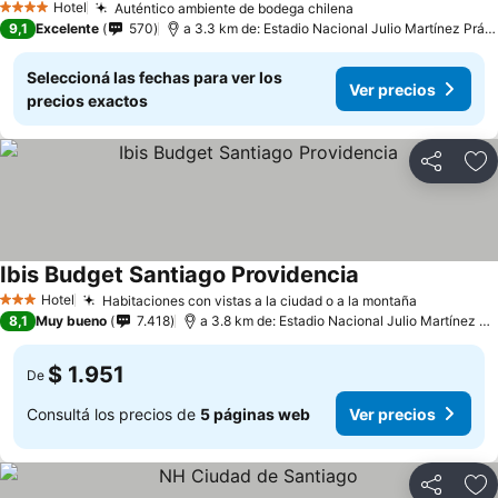
Hotel
Auténtico ambiente de bodega chilena
4 Estrellas
9,1
Excelente
570
a 3.3 km de: Estadio Nacional Julio Martínez Prádanos
Seleccioná las fechas para ver los
Ver precios
precios exactos
Compartir
Añ
Ibis Budget Santiago Providencia
Hotel
Habitaciones con vistas a la ciudad o a la montaña
3 Estrellas
8,1
Muy bueno
7.418
a 3.8 km de: Estadio Nacional Julio Martínez Prádanos
$ 1.951
De
Consultá los precios de
5 páginas web
Ver precios
Compartir
Añ