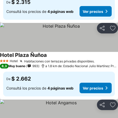
$ 2.315
De
Consultá los precios de
4 páginas web
Ver precios
Compartir
Añ
Hotel Plaza Ñuñoa
Hotel
Habitaciones con terrazas privadas disponibles.
3 Estrellas
8,3
Muy bueno
993
a 1.8 km de: Estadio Nacional Julio Martínez Prádanos
$ 2.662
De
Consultá los precios de
4 páginas web
Ver precios
Compartir
Añ