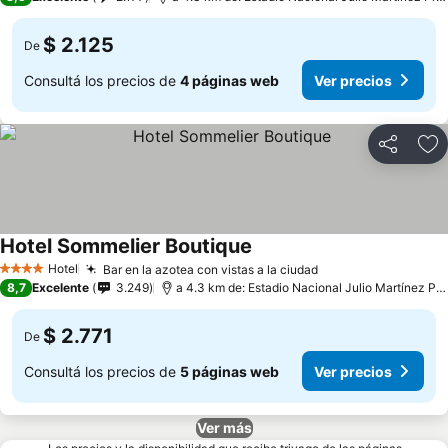
$ 2.125
De
Consultá los precios de
4 páginas web
Ver precios
Compartir
Añ
Hotel Sommelier Boutique
Hotel
Bar en la azotea con vistas a la ciudad
4 Estrellas
8,7
Excelente
3.249
a 4.3 km de: Estadio Nacional Julio Martínez Prádanos
$ 2.771
De
Consultá los precios de
5 páginas web
Ver precios
Ver más