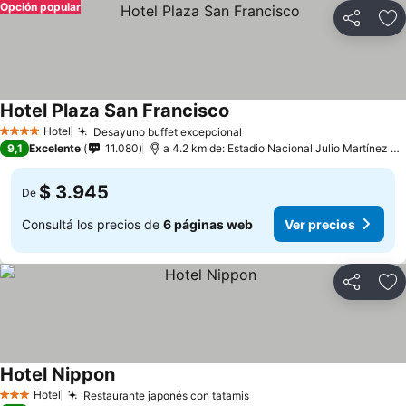
Opción popular
Compartir
Añ
Hotel Plaza San Francisco
Hotel
Desayuno buffet excepcional
4 Estrellas
9,1
Excelente
11.080
a 4.2 km de: Estadio Nacional Julio Martínez Prádanos
$ 3.945
De
Consultá los precios de
6 páginas web
Ver precios
Compartir
Añ
Hotel Nippon
Hotel
Restaurante japonés con tatamis
3 Estrellas