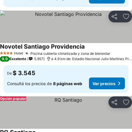
Compartir
Añ
Novotel Santiago Providencia
Hotel
Piscina cubierta climatizada y zona de bienestar
4 Estrellas
9,0
Excelente
5.957
a 4.9 km de: Estadio Nacional Julio Martínez Prádanos
$ 3.545
De
Consultá los precios de
8 páginas web
Ver precios
Opción popular
Compartir
Añ