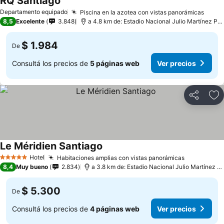
RQ Santiago
Departamento equipado
Piscina en la azotea con vistas panorámicas
8,5
Excelente
3.848
a 4.8 km de: Estadio Nacional Julio Martínez Prádanos
$ 1.984
De
Consultá los precios de
5 páginas web
Ver precios
Compartir
Añ
Le Méridien Santiago
Hotel
Habitaciones amplias con vistas panorámicas
5 Estrellas
8,4
Muy bueno
2.834
a 3.8 km de: Estadio Nacional Julio Martínez Prádanos
$ 5.300
De
Consultá los precios de
4 páginas web
Ver precios