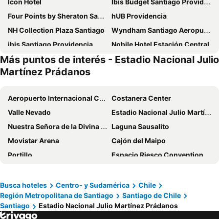
Icon Hotel
Ibis Budget Santiago Providencia
Four Points by Sheraton Santiago
hUB Providencia
NH Collection Plaza Santiago
Wyndham Santiago Aeropuerto
ibis Santiago Providencia
Nobile Hotel Estación Central
Más puntos de interés - Estadio Nacional Julio
Hotel Director Vitacura
Novotel Santiago Las Condes
Martínez Prádanos
City Express by Marriott Santiago Aeropuerto Chile
Hotel Capital Bellet
Nobile Inn Santiago
Novotel Santiago Vitacura
Aeropuerto Internacional Comodoro Arturo Merino Benítez
Costanera Center
ibis Santiago Las Condes
Holiday Inn Express Santiago Las Condes By Ihg
Valle Nevado
Estadio Nacional Julio Martínez Prádanos
Hotel 198
Mercure Santiago Centro
Nuestra Señora de la Divina Providencia
Laguna Sausalito
Pullman Santiago Vitacura
Holiday Inn Santiago - Airport Terminal By Ihg
Movistar Arena
Cajón del Maipo
MR. Express
Hyatt Place Santiago/Vitacura
Portillo
Espacio Riesco Convention Center
Hotel HW Libertad
Solace Hotel Santiago
Parque General San Martín
Estación Central de Santiago
Hotel Terrado Lyon
Park Plaza Santiago
Centro Comercial Parque Arauco
Penitentes
Busca hoteles
Centro- y Sudamérica
Chile
Radisson Blu Plaza El Bosque Santiago
Eurotel Providencia
Región Metropolitana de Santiago
Santiago de Chile
Estadio Monumental David Arellano
Parque Bustamante
Personal Aparts Bellas Artes
Courtyard by Marriott Santiago Las Condes
Santiago
Estadio Nacional Julio Martínez Prádanos
Barrio Lastarria
Iglesia Virgen de la Carrodilla
Le Méridien Santiago
Wyndham Santiago Pettra