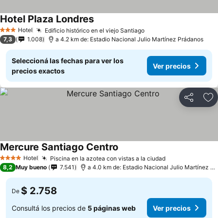
Hotel Plaza Londres
Hotel
Edificio histórico en el viejo Santiago
3 Estrellas
7,3
1.008
a 4.2 km de: Estadio Nacional Julio Martínez Prádanos
Seleccioná las fechas para ver los
Ver precios
precios exactos
Compartir
Añ
Mercure Santiago Centro
Hotel
Piscina en la azotea con vistas a la ciudad
4 Estrellas
8,2
Muy bueno
7.541
a 4.0 km de: Estadio Nacional Julio Martínez Prádanos
$ 2.758
De
Consultá los precios de
5 páginas web
Ver precios