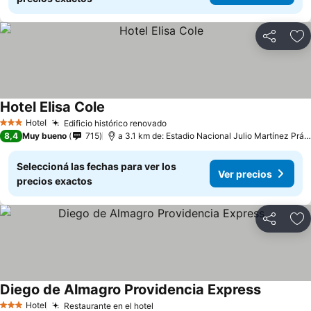
Compartir
Añ
Hotel Elisa Cole
Hotel
Edificio histórico renovado
3 Estrellas
8,4
Muy bueno
715
a 3.1 km de: Estadio Nacional Julio Martínez Prádanos
Seleccioná las fechas para ver los
Ver precios
precios exactos
Compartir
Añ
Diego de Almagro Providencia Express
Hotel
Restaurante en el hotel
3 Estrellas