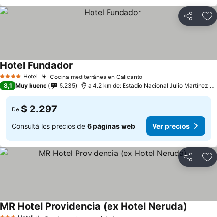
Compartir
Añ
Hotel Fundador
Hotel
Cocina mediterránea en Calicanto
4 Estrellas
8,1
Muy bueno
5.235
a 4.2 km de: Estadio Nacional Julio Martínez Prádanos
$ 2.297
De
Consultá los precios de
6 páginas web
Ver precios
Compartir
Añ
MR Hotel Providencia (ex Hotel Neruda)