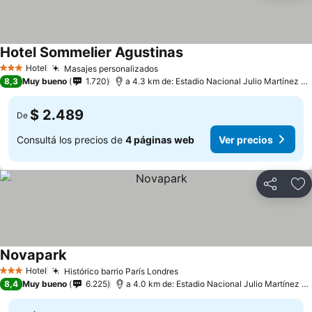
Hotel Sommelier Agustinas
Hotel
Masajes personalizados
3 Estrellas
8,3
Muy bueno
1.720
a 4.3 km de: Estadio Nacional Julio Martínez Prádanos
$ 2.489
De
Consultá los precios de
4 páginas web
Ver precios
Compartir
Añ
Novapark
Hotel
Histórico barrio París Londres
3 Estrellas
8,4
Muy bueno
6.225
a 4.0 km de: Estadio Nacional Julio Martínez Prádanos