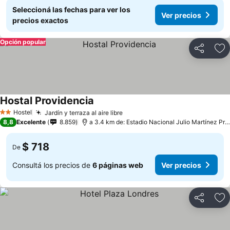
Seleccioná las fechas para ver los
Ver precios
precios exactos
Opción popular
Compartir
Añ
Hostal Providencia
Hostel
Jardín y terraza al aire libre
2 Estrellas
8,8
Excelente
8.859
a 3.4 km de: Estadio Nacional Julio Martínez Prádanos
$ 718
De
Consultá los precios de
6 páginas web
Ver precios
Compartir
Añ