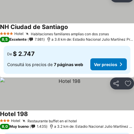
NH Ciudad de Santiago
Hotel
Habitaciones familiares amplias con dos zonas
4 Estrellas
8,5
Excelente
7.981
a 3.6 km de: Estadio Nacional Julio Martínez Prádanos
$ 2.747
De
Consultá los precios de
7 páginas web
Ver precios
Compartir
Añ
Hotel 198
Hotel
Restaurante buffet en el hotel
3 Estrellas
8,0
Muy bueno
1.435
a 3.2 km de: Estadio Nacional Julio Martínez Prádanos