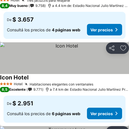
Hotel
Tres jacuzzis para relajarte
3 Estrellas
8,4
Muy bueno
9.758
a 4.4 km de: Estadio Nacional Julio Martínez Prádanos
$ 3.657
De
Consultá los precios de
4 páginas web
Ver precios
Compartir
Añ
Icon Hotel
Hotel
Habitaciones elegantes con ventanales
4 Estrellas
8,5
Excelente
9.771
a 7.4 km de: Estadio Nacional Julio Martínez Prádanos
$ 2.951
De
Consultá los precios de
6 páginas web
Ver precios