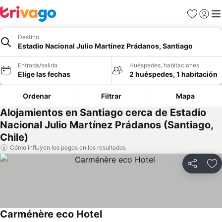
Favoritos
Iniciar 
Me
Destino
Estadio Nacional Julio Martínez Prádanos, Santiago
Entrada/salida
Huéspedes, habitaciones
Elige las fechas
2 huéspedes, 1 habitación
Ordenar
Filtrar
Mapa
Alojamientos en Santiago cerca de Estadio
Nacional Julio Martínez Prádanos (Santiago,
Chile)
Cómo influyen los pagos en los resultados
Compartir
Añ
Carménère eco Hotel