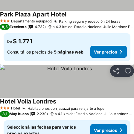
Park Plaza Apart Hotel
Departamento equipado
Parking seguro y recepción 24 horas
3 Estrellas
8,5
Excelente
4.732
a 4.3 km de: Estadio Nacional Julio Martínez Prádanos
$ 1.771
De
Consultá los precios de
5 páginas web
Ver precios
Compartir
Añ
Hotel Voila Londres
Hotel
Habitaciones con jacuzzi para relajarte a tope
3 Estrellas
8,1
Muy bueno
2.230
a 4.1 km de: Estadio Nacional Julio Martínez Prádanos
Seleccioná las fechas para ver los
Ver precios
precios exactos