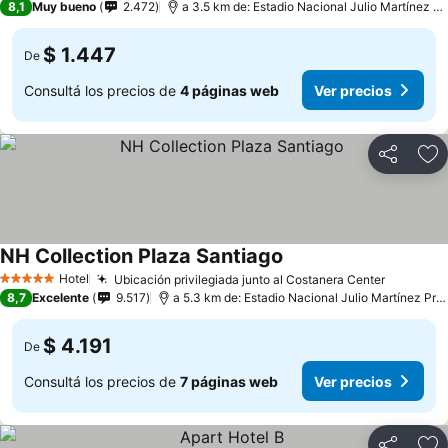
8,1
Muy bueno
2.472
a 3.5 km de: Estadio Nacional Julio Martínez Prádanos
$ 1.447
De
Consultá los precios de
4 páginas web
Ver precios
Compartir
Añ
NH Collection Plaza Santiago
Hotel
Ubicación privilegiada junto al Costanera Center
5 Estrellas
8,7
Excelente
9.517
a 5.3 km de: Estadio Nacional Julio Martínez Prádanos
$ 4.191
De
Consultá los precios de
7 páginas web
Ver precios