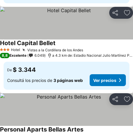
Compartir
Añ
Hotel Capital Bellet
Hotel
Vistas a la Cordillera de los Andes
3 Estrellas
8,8
Excelente
6.049
a 4.3 km de: Estadio Nacional Julio Martínez Prádanos
$ 3.344
De
Consultá los precios de
3 páginas web
Ver precios
Compartir
Añ
Personal Aparts Bellas Artes