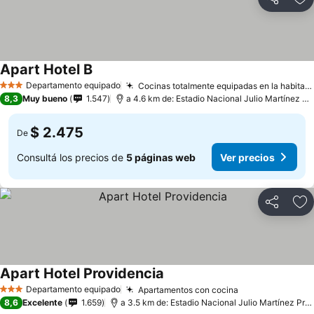
Compartir
Añ
Apart Hotel B
Departamento equipado
Cocinas totalmente equipadas en la habitación
3 Estrellas
8,3
Muy bueno
1.547
a 4.6 km de: Estadio Nacional Julio Martínez Prádanos
$ 2.475
De
Consultá los precios de
5 páginas web
Ver precios
Compartir
Añ
Apart Hotel Providencia
Departamento equipado
Apartamentos con cocina
3 Estrellas
8,6
Excelente
1.659
a 3.5 km de: Estadio Nacional Julio Martínez Prádanos