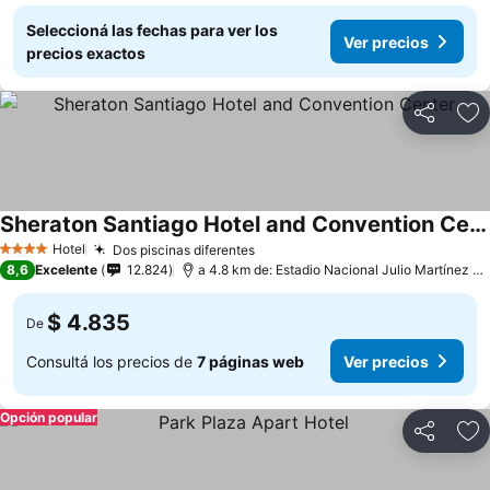
Seleccioná las fechas para ver los
Ver precios
precios exactos
Compartir
Añ
Sheraton Santiago Hotel and Convention Center
Hotel
Dos piscinas diferentes
4 Estrellas
8,6
Excelente
12.824
a 4.8 km de: Estadio Nacional Julio Martínez Prádanos
$ 4.835
De
Consultá los precios de
7 páginas web
Ver precios
Opción popular
Compartir
Añ