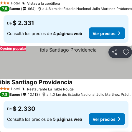
Hotel
Vistas a la cordillera
3 Estrellas
7,5
Bueno
964
a 4.6 km de: Estadio Nacional Julio Martínez Prádanos
$ 2.331
De
Consultá los precios de
4 páginas web
Ver precios
Opción popular
Compartir
Añ
ibis Santiago Providencia
Hotel
Restaurante La Table Rouge
3 Estrellas
7,8
Bueno
13.113
a 4.0 km de: Estadio Nacional Julio Martínez Prádanos
$ 2.330
De
Consultá los precios de
5 páginas web
Ver precios