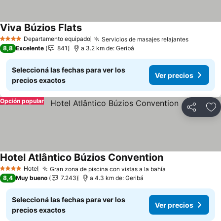
Viva Búzios Flats
Ver precios
Departamento equipado
Servicios de masajes relajantes
Ver prec
4 Estrellas
8,8
Excelente
841
a 3.2 km de: Geribá
Seleccioná las fechas para ver los
Ver precios
precios exactos
Opción popular
Compartir
Añ
Hotel Atlântico Búzios Convention
Ver precios
Hotel
Gran zona de piscina con vistas a la bahía
Ver precios
4 Estrellas
8,4
Muy bueno
7.243
a 4.3 km de: Geribá
Seleccioná las fechas para ver los
Ver precios
precios exactos