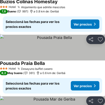
Buzios Colinas Homestay
Ver precios
Hotel
Alojamiento que admite mascotas
Ver precios
3 Estrellas
7,8
Bueno
997
a 0.8 km de: Geribá
Seleccioná las fechas para ver los
Ver precios
precios exactos
Compartir
Añ
Pousada Praia Bella
Ver precios
Hotel
Desayuno buffet casero
Ver precios
3 Estrellas
8,2
Muy bueno
361
a 0.6 km de: Geribá
Seleccioná las fechas para ver los
Ver precios
precios exactos
Compartir
Añ