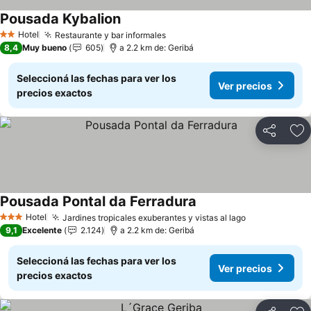
Pousada Kybalion
Ver precios
Hotel
Restaurante y bar informales
Ver precios
2 Estrellas
8,4
Muy bueno
605
a 2.2 km de: Geribá
Seleccioná las fechas para ver los
Ver precios
precios exactos
Compartir
Añ
Pousada Pontal da Ferradura
Ver precios
Hotel
Jardines tropicales exuberantes y vistas al lago
Ver precios
3 Estrellas
9,1
Excelente
2.124
a 2.2 km de: Geribá
Seleccioná las fechas para ver los
Ver precios
precios exactos