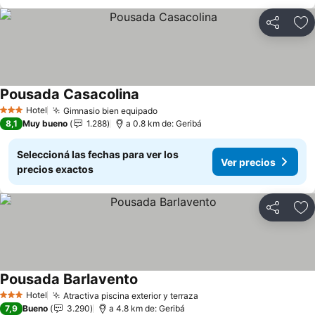
Compartir
Añ
Pousada Casacolina
Ver precios
Hotel
Gimnasio bien equipado
Ver precios
3 Estrellas
8,1
Muy bueno
1.288
a 0.8 km de: Geribá
Seleccioná las fechas para ver los
Ver precios
precios exactos
Compartir
Añ
Pousada Barlavento
Ver precios
Hotel
Atractiva piscina exterior y terraza
Ver precios
3 Estrellas
7,9
Bueno
3.290
a 4.8 km de: Geribá