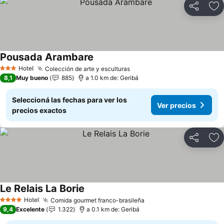
Compartir
Añ
Pousada Arambare
Ver precios
Hotel
Colección de arte y esculturas
Ver precios
3 Estrellas
8,1
Muy bueno
885
a 1.0 km de: Geribá
Seleccioná las fechas para ver los
Ver precios
precios exactos
Compartir
Añ
Le Relais La Borie
Ver precios
Hotel
Comida gourmet franco-brasileña
Ver precios
4 Estrellas
9,4
Excelente
1.322
a 0.1 km de: Geribá