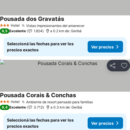
Pousada dos Gravatás
Ver precios
Hotel
Vistas impresionantes del amanecer
Ver precios
3 Estrellas
8,5
Excelente
1.824
a 0.2 km de: Geribá
Seleccioná las fechas para ver los
Ver precios
precios exactos
Compartir
Añ
Pousada Corais & Conchas
Ver precios
Hotel
Ambiente de resort pensado para familias
Ver precios
3 Estrellas
9,4
Excelente
3.712
a 0.3 km de: Geribá
Seleccioná las fechas para ver los
Ver precios
precios exactos