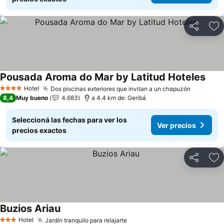
Compartir
Añ
Pousada Aroma do Mar by Latitud Hoteles
Ver 
Hotel
Dos piscinas exteriores que invitan a un chapuzón
Ver prec
4 Estrellas
8,4
Muy bueno
4.683
a 4.4 km de: Geribá
Seleccioná las fechas para ver los
Ver precios
precios exactos
Compartir
Añ
Buzios Ariau
Ver precios
Hotel
Jardín tranquilo para relajarte
Ver precios
3 Estrellas