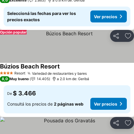
9,0
Excelente
2.863
a 0.6 km de: Geribá
Seleccioná las fechas para ver los
Ver precios
precios exactos
Opción popular
Compartir
Añ
Búzios Beach Resort
Ver precios
Resort
Variedad de restaurantes y bares
Ver precios
4 Estrellas
8,0
Muy bueno
14.405
a 2.0 km de: Geribá
$ 3.466
De
Consultá los precios de
2 páginas web
Ver precios
Compartir
Añ