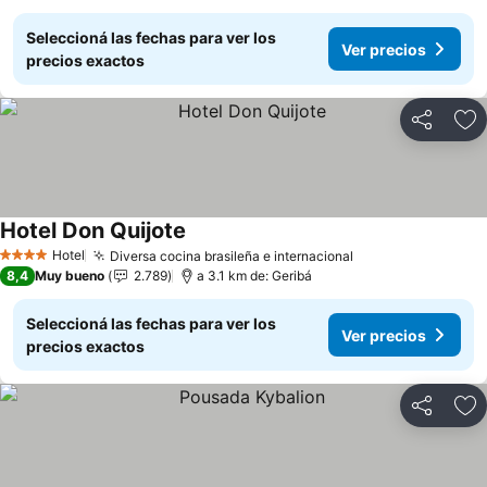
Seleccioná las fechas para ver los
Ver precios
precios exactos
Compartir
Añ
Hotel Don Quijote
Ver precios
Hotel
Diversa cocina brasileña e internacional
Ver precios
4 Estrellas
8,4
Muy bueno
2.789
a 3.1 km de: Geribá
Seleccioná las fechas para ver los
Ver precios
precios exactos
Compartir
Añ