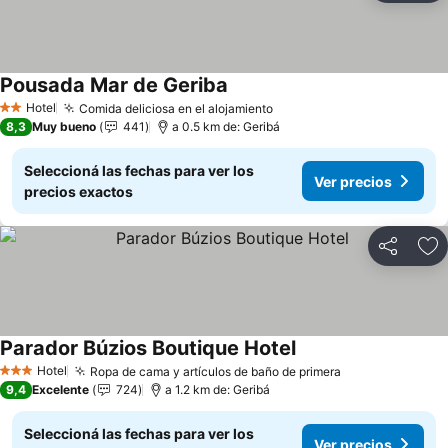
Pousada Mar de Geriba
Ver precios
Hotel
Comida deliciosa en el alojamiento
Ver precios
2 Estrellas
8,3
Muy bueno
441
a 0.5 km de: Geribá
Seleccioná las fechas para ver los
Ver precios
precios exactos
Compartir
Añ
Parador Búzios Boutique Hotel
Ver precios
Hotel
Ropa de cama y artículos de baño de primera
Ver precios
3 Estrellas
9,4
Excelente
724
a 1.2 km de: Geribá
Seleccioná las fechas para ver los
Ver precios