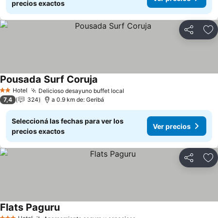
precios exactos
Compartir
Añ
Pousada Surf Coruja
Ver precios
Hotel
Delicioso desayuno buffet local
Ver precios
2 Estrellas
7,4
324
a 0.9 km de: Geribá
Seleccioná las fechas para ver los
Ver precios
precios exactos
Compartir
Añ
Flats Paguru
Ver precios