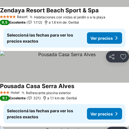
Zendaya Resort Beach Sport & Spa
Ver precios
Resort
Habitaciones con vistas al jardín o a la playa
Ver precio
5 Estrellas
9,5
Excelente
1.112
a 1.6 km de: Geribá
Seleccioná las fechas para ver los
Ver precios
precios exactos
Compartir
Añ
Pousada Casa Serra Alves
Ver precios
Hotel
Refrescante piscina exterior
Ver precios
3 Estrellas
9,1
Excelente
321
a 1.1 km de: Geribá
Seleccioná las fechas para ver los
Ver precios
precios exactos