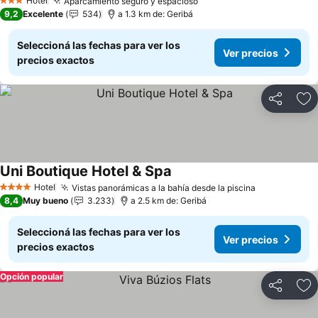
Hotel
Aparcamiento seguro y espacioso
Ver precios
3 Estrellas
9,2
Excelente
534
a 1.3 km de: Geribá
Seleccioná las fechas para ver los
Ver precios
precios exactos
Compartir
Añ
Uni Boutique Hotel & Spa
Ver precios
Hotel
Vistas panorámicas a la bahía desde la piscina
Ver precios
4 Estrellas
8,4
Muy bueno
3.233
a 2.5 km de: Geribá
Seleccioná las fechas para ver los
Ver precios
precios exactos
Opción popular
Compartir
Añ