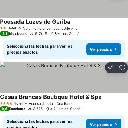
Pousada Luzes de Geriba
Ver precios
Hotel
Alojamiento encantador estilo villa
Ver precios
2 Estrellas
8,1
Muy bueno
517
a 0.8 km de: Geribá
Seleccioná las fechas para ver los
Ver precios
precios exactos
Compartir
Añ
Casas Brancas Boutique Hotel & Spa
Ver precios
Hotel
Acceso directo a Orla Bardot
Ver precios
4 Estrellas
9,6
Excelente
3.646
a 4.1 km de: Geribá
Seleccioná las fechas para ver los
Ver precios
precios exactos