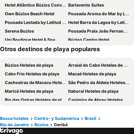
Hotel Atlântico Búzios Convention
Barlavento Suites
Own Búzios Beach Hotel
Pousada Aroma do Mar by Latitud Hoteles
Pousada Lestada by Latitud Hoteles
Hotel Barra da Lagoa by Latitud Hoteles
Serena Buzios
Pousada Praia João Fernandes
Uni Boutique Hotel & Spa
Búzios Centro Hotel
Otros destinos de playa populares
La Boheme Hotel e Apart Hotel
Colonna Park Hotel
Rio Búzios Beach Hotel
Pousada Gammel Dansk by Latitud Hoteles
Búzios Hoteles de playa
Arraial do Cabo Hoteles de playa
Hotel Don Quijote
Pousada Dos Buzios
Cabo Frio Hoteles de playa
Macaé Hoteles de playa
Buzios Mar Hotel
Apa Pau Brasil
Cachoeiras de Macacu Hoteles de playa
São Pedro da Aldeia Hoteles de playa
PortoBay Búzios
Paradiso Peró Praia Hotel
Maricá Hoteles de playa
Itaboraí Hoteles de playa
Calador Búzios Hotel
Buzios Espiritualidade Hotel
Rio das Ostras Hoteles de playa
Casimiro de Abreu Hoteles de playa
Hotel Experience João Fernandes
Hotel Ilha Branca Inn
Araruama Hoteles de playa
Nova Friburgo Hoteles de playa
Pousada Corais & Conchas
Pousada Peninsula De Buzios
Coronado Beach Hotel
Sailing Hotel & Spa
Busca hoteles
Centro- y Sudamérica
Brasil
Río de Janeiro
Búzios
Geribá
Chez Pitu Praia Hotel
Pousada e Spa Villa Mercedes by Latitud Hoteles