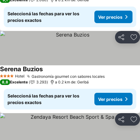
Seleccioná las fechas para ver los
Ver precios
precios exactos
Compartir
Añ
Serena Buzios
Ver precios
Hotel
Gastronomía gourmet con sabores locales
Ver precios
4 Estrellas
8,8
Excelente
3.293
a 0.2 km de: Geribá
Seleccioná las fechas para ver los
Ver precios
precios exactos
Compartir
Añ