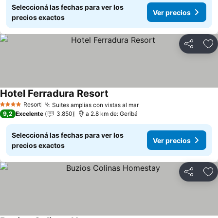
Seleccioná las fechas para ver los
Ver precios
precios exactos
Compartir
Añ
Hotel Ferradura Resort
Ver precios
Resort
Suites amplias con vistas al mar
Ver precios
4 Estrellas
9,2
Excelente
3.850
a 2.8 km de: Geribá
Seleccioná las fechas para ver los
Ver precios
precios exactos
Compartir
Añ