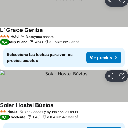
Compartir
Añ
L´Grace Geriba
Ver precios
Hotel
Desayuno casero
Ver precios
3 Estrellas
8,4
Muy bueno
464
a 1.5 km de: Geribá
Seleccioná las fechas para ver los
Ver precios
precios exactos
Compartir
Añ
Solar Hostel Búzios
Ver precios
Hostel
Actividades y ayuda con los tours
Ver precios
2 Estrellas
8,5
Excelente
846
a 0.4 km de: Geribá