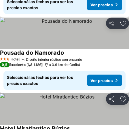
Seleccioná las fechas para ver los
Ver precios
precios exactos
Compartir
Añ
Pousada do Namorado
Ver precios
Hotel
Diseño interior rústico con encanto
Ver precios
3 Estrellas
9,5
Excelente
1.186
a 0.6 km de: Geribá
Seleccioná las fechas para ver los
Ver precios
precios exactos
Compartir
Añ
Hotel Miratlantico Búzios