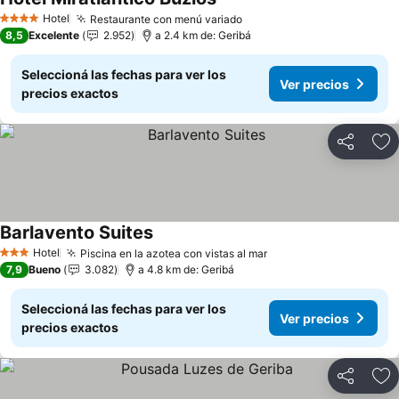
Ver precios
Hotel
Restaurante con menú variado
Ver precios
4 Estrellas
8,5
Excelente
2.952
a 2.4 km de: Geribá
Seleccioná las fechas para ver los
Ver precios
precios exactos
Compartir
Añ
Barlavento Suites
Ver precios
Hotel
Piscina en la azotea con vistas al mar
Ver precios
3 Estrellas
7,9
Bueno
3.082
a 4.8 km de: Geribá
Seleccioná las fechas para ver los
Ver precios
precios exactos
Compartir
Añ