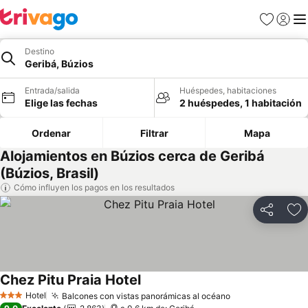
Favoritos
Iniciar 
Me
Destino
Geribá, Búzios
Entrada/salida
Huéspedes, habitaciones
Elige las fechas
2 huéspedes, 1 habitación
Ordenar
Filtrar
Mapa
Alojamientos en Búzios cerca de Geribá
(Búzios, Brasil)
Cómo influyen los pagos en los resultados
Compartir
Añ
Chez Pitu Praia Hotel
Ver precios
Hotel
Balcones con vistas panorámicas al océano
Ver precios
3 Estrellas