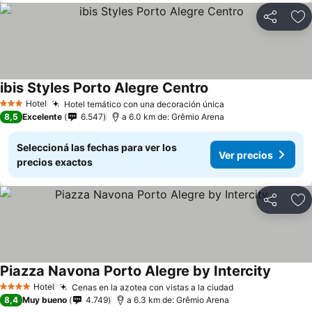
Compartir
Añ
ibis Styles Porto Alegre Centro
Hotel
Hotel temático con una decoración única
3 Estrellas
8,5
Excelente
6.547
a 6.0 km de: Grêmio Arena
Seleccioná las fechas para ver los
Ver precios
precios exactos
Compartir
Añ
Piazza Navona Porto Alegre by Intercity
Hotel
Cenas en la azotea con vistas a la ciudad
4 Estrellas
8,4
Muy bueno
4.749
a 6.3 km de: Grêmio Arena