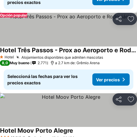
precios exactos
Opción popular
Compartir
Añ
Hotel Três Passos - Prox ao Aeroporto e Rodoviária
Hotel
Alojamientos disponibles que admiten mascotas
1 Estrellas
8,0
Muy bueno
2.771
a 2.7 km de: Grêmio Arena
Seleccioná las fechas para ver los
Ver precios
precios exactos
Compartir
Añ
Hotel Moov Porto Alegre