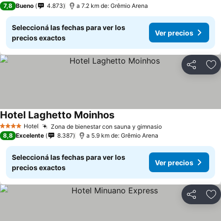
7,8
Bueno
4.873
a 7.2 km de: Grêmio Arena
Seleccioná las fechas para ver los
Ver precios
precios exactos
Compartir
Añ
Hotel Laghetto Moinhos
Hotel
Zona de bienestar con sauna y gimnasio
4 Estrellas
8,8
Excelente
8.387
a 5.9 km de: Grêmio Arena
Seleccioná las fechas para ver los
Ver precios
precios exactos
Compartir
Añ