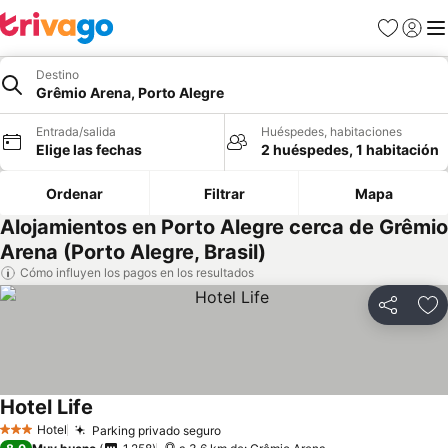
Favoritos
Iniciar 
Me
Destino
Grêmio Arena, Porto Alegre
Entrada/salida
Huéspedes, habitaciones
Elige las fechas
2 huéspedes, 1 habitación
Ordenar
Filtrar
Mapa
Alojamientos en Porto Alegre cerca de Grêmio
Arena (Porto Alegre, Brasil)
Cómo influyen los pagos en los resultados
Compartir
Añ
Hotel Life
Hotel
Parking privado seguro
3 Estrellas