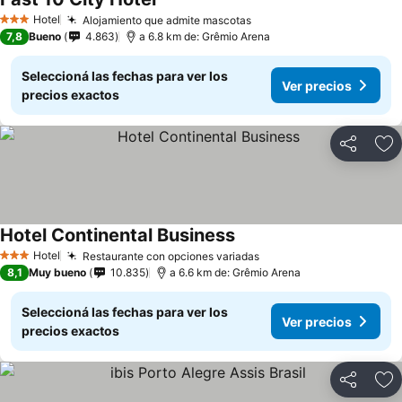
Hotel
Alojamiento que admite mascotas
3 Estrellas
7,8
Bueno
4.863
a 6.8 km de: Grêmio Arena
Seleccioná las fechas para ver los
Ver precios
precios exactos
Compartir
Añ
Hotel Continental Business
Hotel
Restaurante con opciones variadas
3 Estrellas
8,1
Muy bueno
10.835
a 6.6 km de: Grêmio Arena
Seleccioná las fechas para ver los
Ver precios
precios exactos
Compartir
Añ