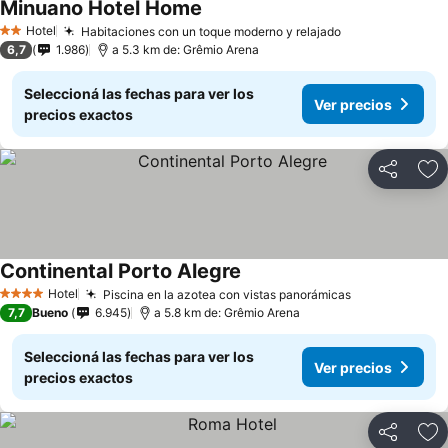
Minuano Hotel Home
Hotel
Habitaciones con un toque moderno y relajado
2 Estrellas
6,7
1.986
a 5.3 km de: Grêmio Arena
Seleccioná las fechas para ver los
Ver precios
precios exactos
Compartir
Añ
Continental Porto Alegre
Hotel
Piscina en la azotea con vistas panorámicas
4 Estrellas
7,7
Bueno
6.945
a 5.8 km de: Grêmio Arena
Seleccioná las fechas para ver los
Ver precios
precios exactos
Compartir
Añ