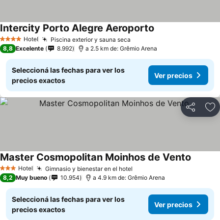
Intercity Porto Alegre Aeroporto
Hotel
Piscina exterior y sauna seca
4 Estrellas
8,8
Excelente
8.992
a 2.5 km de: Grêmio Arena
Seleccioná las fechas para ver los
Ver precios
precios exactos
Compartir
Añ
Master Cosmopolitan Moinhos de Vento
Hotel
Gimnasio y bienestar en el hotel
3 Estrellas
8,2
Muy bueno
10.954
a 4.9 km de: Grêmio Arena
Seleccioná las fechas para ver los
Ver precios
precios exactos