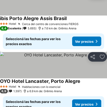
ibis Porto Alegre Assis Brasil
Hotel
Cerca del centro de convenciones FIERGS
3 Estrellas
8,4
Excelente
5.693
a 7.6 km de: Grêmio Arena
Seleccioná las fechas para ver los
Ver precios
precios exactos
Compartir
Añ
OYO Hotel Lancaster, Porto Alegre
Hotel
Habitaciones con lo esencial
3 Estrellas
6,9
1.397
a 6.9 km de: Grêmio Arena
Seleccioná las fechas para ver los
Ver precios
precios exactos