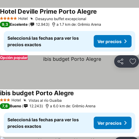
Hotel Deville Prime Porto Alegre
Hotel
Desayuno buffet excepcional
5 Estrellas
9,3
Excelente
12.943
a 1.7 km de: Grêmio Arena
Seleccioná las fechas para ver los
Ver precios
precios exactos
Opción popular
Compartir
Añ
ibis budget Porto Alegre
Hotel
Vistas al río Guaíba
3 Estrellas
7,8
Bueno
12.243
a 6.0 km de: Grêmio Arena
Seleccioná las fechas para ver los
Ver precios
precios exactos