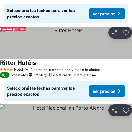
Seleccioná las fechas para ver los
Ver precios
precios exactos
Opción popular
Compartir
Añ
Ritter Hotéis
Hotel
Piscina en la azotea con vistas a la ciudad
4 Estrellas
8,5
Excelente
12.567
a 5.9 km de: Grêmio Arena
Seleccioná las fechas para ver los
Ver precios
precios exactos
Compartir
Añ