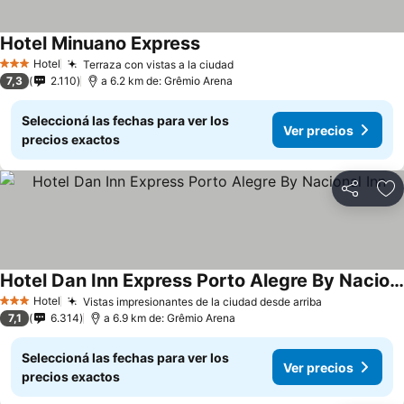
Hotel Minuano Express
Hotel
Terraza con vistas a la ciudad
3 Estrellas
7,3
2.110
a 6.2 km de: Grêmio Arena
Seleccioná las fechas para ver los
Ver precios
precios exactos
Compartir
Añ
Hotel Dan Inn Express Porto Alegre By Nacional Inn
Hotel
Vistas impresionantes de la ciudad desde arriba
3 Estrellas
7,1
6.314
a 6.9 km de: Grêmio Arena
Seleccioná las fechas para ver los
Ver precios
precios exactos