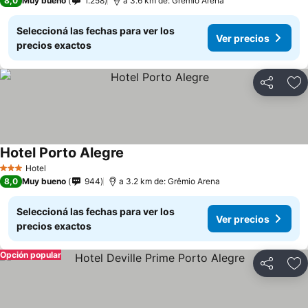
8,0
Muy bueno
1.258
a 3.6 km de: Grêmio Arena
Seleccioná las fechas para ver los
Ver precios
precios exactos
Compartir
Añ
Hotel Porto Alegre
Hotel
3 Estrellas
8,0
Muy bueno
944
a 3.2 km de: Grêmio Arena
Seleccioná las fechas para ver los
Ver precios
precios exactos
Opción popular
Compartir
Añ