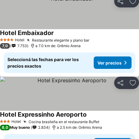
Compartir
Añ
Hotel Embaixador
Hotel
Restaurante elegante y piano bar
4 Estrellas
7,0
7.753
a 7.0 km de: Grêmio Arena
Seleccioná las fechas para ver los
Ver precios
precios exactos
Compartir
Añ
Hotel Expressinho Aeroporto
Hotel
Cocina brasileña en el restaurante Buffet
3 Estrellas
8,0
Muy bueno
2.834
a 2.5 km de: Grêmio Arena