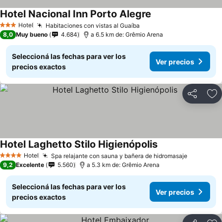
Hotel Nacional Inn Porto Alegre
Hotel
Habitaciones con vistas al Guaíba
3 Estrellas
8,0
Muy bueno
4.684
a 6.5 km de: Grêmio Arena
Seleccioná las fechas para ver los
Ver precios
precios exactos
Compartir
Añ
Hotel Laghetto Stilo Higienópolis
Hotel
Spa relajante con sauna y bañera de hidromasaje
4 Estrellas
9,2
Excelente
5.560
a 5.3 km de: Grêmio Arena
Seleccioná las fechas para ver los
Ver precios
precios exactos