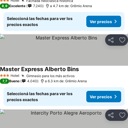
Hotel
Fachada neoclásica histórica
3 Estrellas
8,9
Excelente
7.240
a 4.7 km de: Grêmio Arena
Seleccioná las fechas para ver los
Ver precios
precios exactos
Compartir
Añ
Master Express Alberto Bins
Hotel
Gimnasio para los más activos
3 Estrellas
7,7
Bueno
4.040
a 6.3 km de: Grêmio Arena
Seleccioná las fechas para ver los
Ver precios
precios exactos
Compartir
Añ