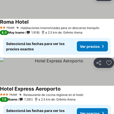
Roma Hotel
Hotel
Habitaciones insonorizadas para un descanso tranquilo
2 Estrellas
8,0
Muy bueno
1.918
a 2.5 km de: Grêmio Arena
Seleccioná las fechas para ver los
Ver precios
precios exactos
Compartir
Añ
Hotel Express Aeroporto
Hotel
Restaurante de cocina regional en el hotel
3 Estrellas
7,6
Bueno
7.281
a 2.5 km de: Grêmio Arena
Seleccioná las fechas para ver los
Ver precios