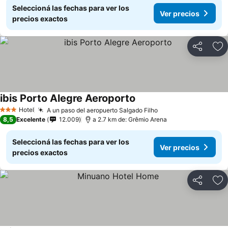
Seleccioná las fechas para ver los
Ver precios
precios exactos
Compartir
Añ
ibis Porto Alegre Aeroporto
Hotel
A un paso del aeropuerto Salgado Filho
3 Estrellas
8,5
Excelente
12.009
a 2.7 km de: Grêmio Arena
Seleccioná las fechas para ver los
Ver precios
precios exactos
Compartir
Añ