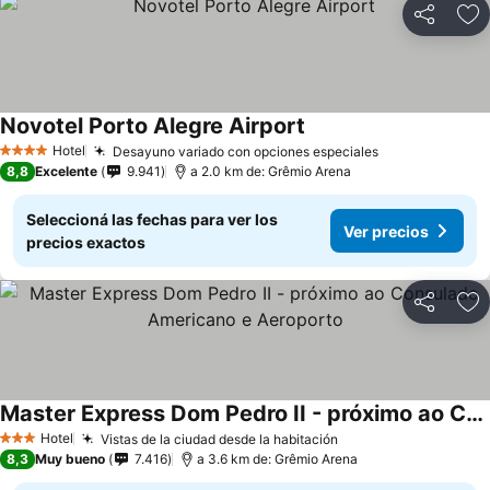
Compartir
Añ
Novotel Porto Alegre Airport
Hotel
Desayuno variado con opciones especiales
4 Estrellas
8,8
Excelente
9.941
a 2.0 km de: Grêmio Arena
Seleccioná las fechas para ver los
Ver precios
precios exactos
Compartir
Añ
Master Express Dom Pedro II - próximo ao Consulado Americano e Aeroporto
Hotel
Vistas de la ciudad desde la habitación
3 Estrellas
8,3
Muy bueno
7.416
a 3.6 km de: Grêmio Arena