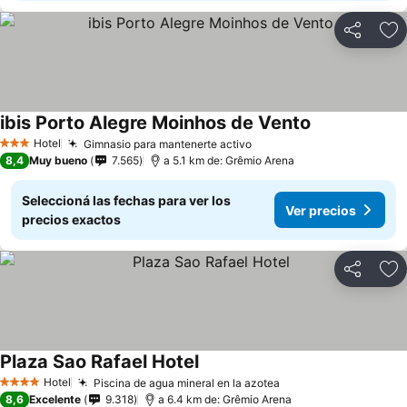
Compartir
Añ
ibis Porto Alegre Moinhos de Vento
Hotel
Gimnasio para mantenerte activo
3 Estrellas
8,4
Muy bueno
7.565
a 5.1 km de: Grêmio Arena
Seleccioná las fechas para ver los
Ver precios
precios exactos
Compartir
Añ
Plaza Sao Rafael Hotel
Hotel
Piscina de agua mineral en la azotea
4 Estrellas
8,6
Excelente
9.318
a 6.4 km de: Grêmio Arena