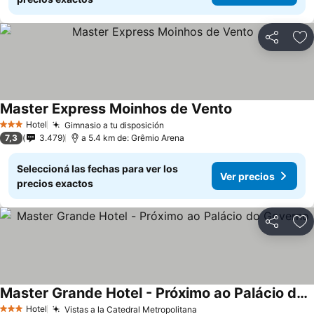
Compartir
Añ
Master Express Moinhos de Vento
Hotel
Gimnasio a tu disposición
3 Estrellas
7,3
3.479
a 5.4 km de: Grêmio Arena
Seleccioná las fechas para ver los
Ver precios
precios exactos
Compartir
Añ
Master Grande Hotel - Próximo ao Palácio do Governo
Hotel
Vistas a la Catedral Metropolitana
3 Estrellas