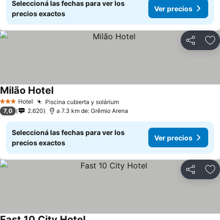
Seleccioná las fechas para ver los
Ver precios
precios exactos
Compartir
Añ
Milão Hotel
Hotel
Piscina cubierta y solárium
3 Estrellas
7,0
2.620
a 7.3 km de: Grêmio Arena
Seleccioná las fechas para ver los
Ver precios
precios exactos
Compartir
Añ
Fast 10 City Hotel