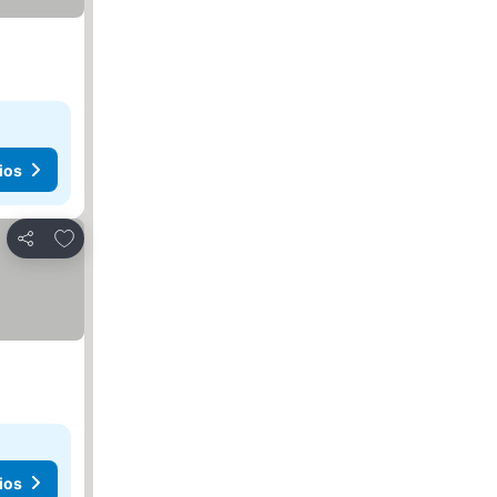
ios
Añadir a favoritos
Compartir
ios