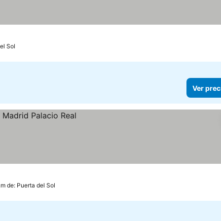
el Sol
Ver prec
km de: Puerta del Sol