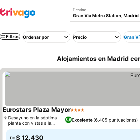
Destino
Filtros
Ordenar por
Precio
Gran Ví
Alojamientos en Madrid cer
Eurostars Plaza Mayor
4 Estrellas
Ver precios
Desayuno en la séptima
Excelente
(6.405 puntuaciones)
8,5
planta con vistas a la
Ver precios
ciudad
$ 12.430
De