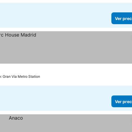
Ver prec
e: Gran Vía Metro Station
Ver prec