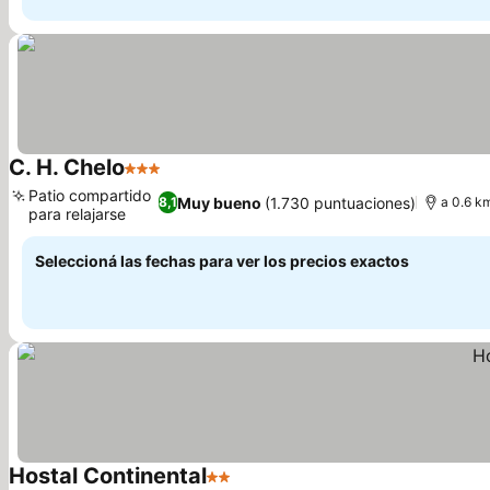
C. H. Chelo
3 Estrellas
Ver precios
Patio compartido
Muy bueno
(1.730 puntuaciones)
8,1
a 0.6 km
para relajarse
Ver precios
Seleccioná las fechas para ver los precios exactos
Hostal Continental
2 Estrellas
Ver precios