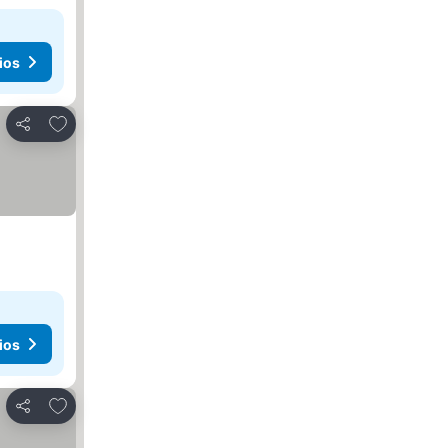
ios
Añadir a favoritos
Compartir
ios
Añadir a favoritos
Compartir