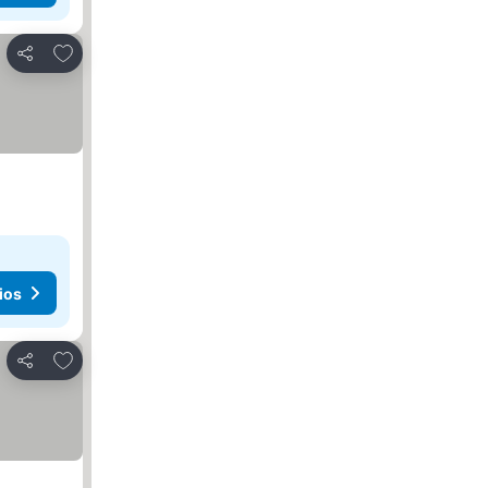
Añadir a favoritos
Compartir
ios
Añadir a favoritos
Compartir