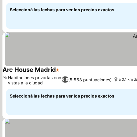
Ver precios
Seleccioná las fechas para ver los precios exactos
Arc House Madrid
1 Estrellas
Ver precios
Habitaciones privadas con
(5.553 puntuaciones)
6,8
a 0.1 km d
vistas a la ciudad
Ver precios
Seleccioná las fechas para ver los precios exactos