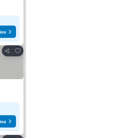
ios
Añadir a favoritos
Compartir
ios