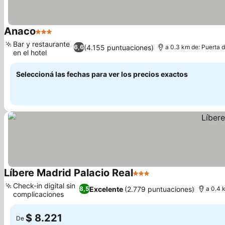
Anaco
3 Estrellas
Ver precios
Bar y restaurante
(4.155 puntuaciones)
6,6
a 0.3 km de: Puerta d
en el hotel
Ver precios
Seleccioná las fechas para ver los precios exactos
Líbere Madrid Palacio Real
3 Estrellas
Ver precios
Check-in digital sin
Excelente
(2.779 puntuaciones)
8,5
a 0.4 
complicaciones
Ver precios
$ 8.221
De