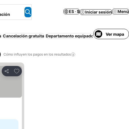
ES · $
Menú
Iniciar sesión
ación
Ver mapa
a
Cancelación gratuita
Departamento equipado
Aire acondicion
)
Cómo influyen los pagos en los resultados
Añadir a favoritos
Compartir