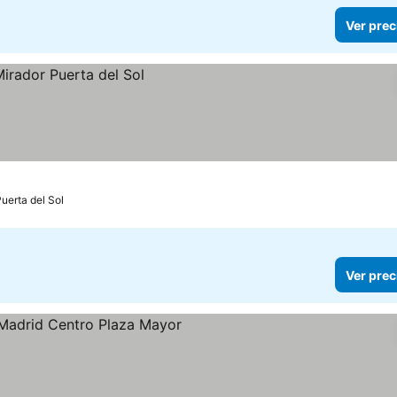
Ver prec
Puerta del Sol
Ver prec