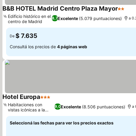
B&B HOTEL Madrid Centro Plaza Mayor
2 Estrel
Ver 
Edificio histórico en el
Excelente
(5.079 puntuaciones)
8,7
a 0.
centro de Madrid
Ver precios
$ 7.635
De
Consultá los precios de
4 páginas web
Hotel Europa
3 Estrellas
Ver precios
Habitaciones con
Excelente
(8.506 puntuaciones)
9,0
a 
vistas icónicas a la
Ver precios
plaza
Seleccioná las fechas para ver los precios exactos