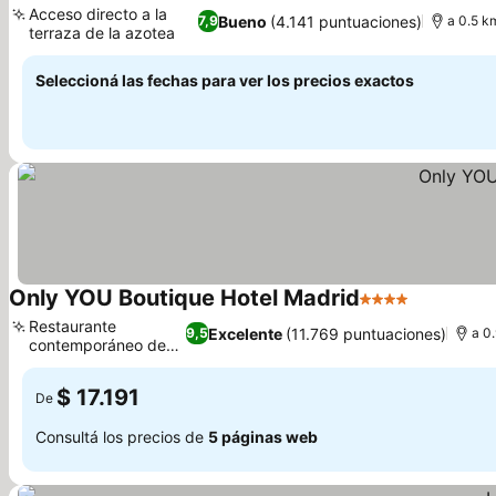
Acceso directo a la
Bueno
(4.141 puntuaciones)
7,9
a 0.5 k
terraza de la azotea
Ver precios
Seleccioná las fechas para ver los precios exactos
Only YOU Boutique Hotel Madrid
4 Estrellas
Ver preci
Restaurante
Excelente
(11.769 puntuaciones)
9,5
a 0
contemporáneo de
Ver precios
diseño
$ 17.191
De
Consultá los precios de
5 páginas web