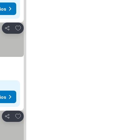
ios
Añadir a favoritos
Compartir
ios
Añadir a favoritos
Compartir