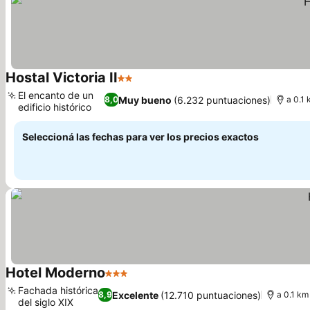
Hostal Victoria II
2 Estrellas
Ver precios
El encanto de un
Muy bueno
(6.232 puntuaciones)
8,0
a 0.1 
edificio histórico
Ver precios
Seleccioná las fechas para ver los precios exactos
Hotel Moderno
3 Estrellas
Ver precios
Fachada histórica
Excelente
(12.710 puntuaciones)
8,9
a 0.1 km
del siglo XIX