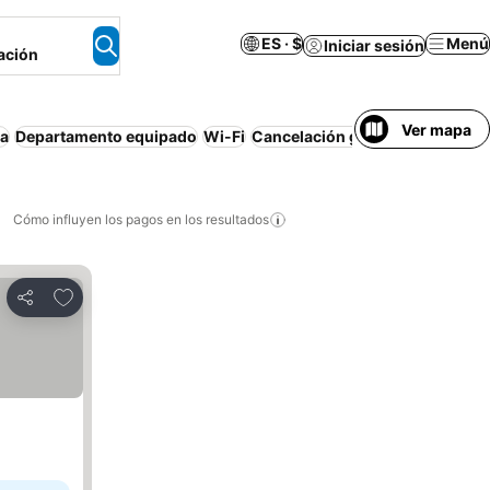
ES · $
Menú
Iniciar sesión
ación
Ver mapa
na
Departamento equipado
Wi-Fi
Cancelación gratuita
Bañera de
Cómo influyen los pagos en los resultados
Añadir a favoritos
Compartir