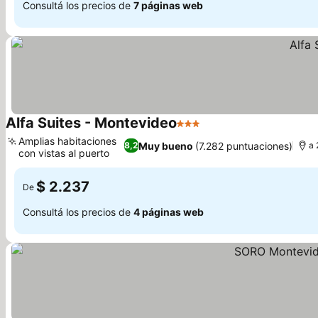
Consultá los precios de
7 páginas web
Alfa Suites - Montevideo
3 Estrellas
Ver precios
Amplias habitaciones
Muy bueno
(7.282 puntuaciones)
8,2
a 
con vistas al puerto
Ver precios
$ 2.237
De
Consultá los precios de
4 páginas web