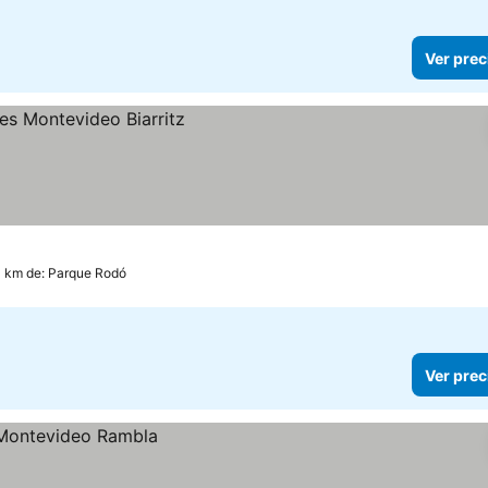
Ver prec
.1 km de: Parque Rodó
Ver prec