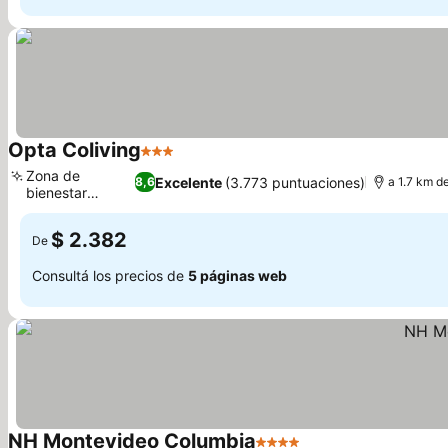
Opta Coliving
3 Estrellas
Ver precios
Zona de
Excelente
(3.773 puntuaciones)
8,6
a 1.7 km d
bienestar
Ver precios
completa
$ 2.382
De
Consultá los precios de
5 páginas web
NH Montevideo Columbia