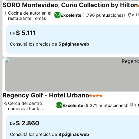
SORO Montevideo, Curio Collection by Hilton
Cocina de autor en el
Excelente
(1.796 puntuaciones)
9,3
a 1
restaurante Tomás
Ver precios
$ 5.111
De
Consultá los precios de
5 páginas web
Regency Golf - Hotel Urbano
4 Estrellas
Ver precios
Cerca del centro
Excelente
(6.371 puntuaciones)
8,5
a 
comercial Punta
Ver precios
Carretas
$ 2.860
De
Consultá los precios de
8 páginas web