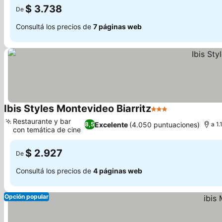
$ 3.738
De
Consultá los precios de
7 páginas web
Ibis Styles Montevideo Biarritz
3 Estrellas
Ver precios
Restaurante y bar
Excelente
(4.050 puntuaciones)
8,5
a 1
con temática de cine
Ver precios
$ 2.927
De
Consultá los precios de
4 páginas web
Opción popular