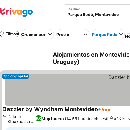
Destino
Filtros
Ordenar por
Precio
Parque Rodó
Ho
Alojamientos en Montevide
Uruguay)
Opción popular
Dazzler by Wyndham Montevideo
4 Estrellas
Ver prec
Dakota
Muy bueno
(14.551 puntuaciones)
8,0
a 1.0 km 
Steakhouse y
Ver precios
bar