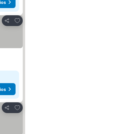
ios
Añadir a favoritos
Compartir
ios
Añadir a favoritos
Compartir