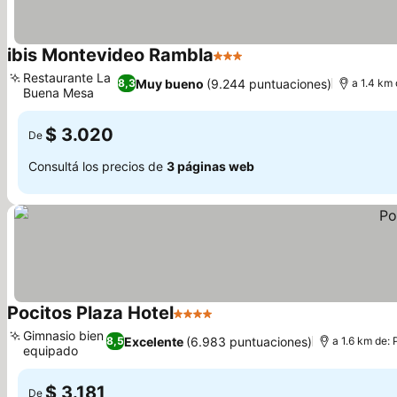
ibis Montevideo Rambla
3 Estrellas
Ver precios
Restaurante La
Muy bueno
(9.244 puntuaciones)
8,3
a 1.4 km
Buena Mesa
Ver precios
$ 3.020
De
Consultá los precios de
3 páginas web
Pocitos Plaza Hotel
4 Estrellas
Ver precios
Gimnasio bien
Excelente
(6.983 puntuaciones)
8,5
a 1.6 km de:
equipado
Ver precios
$ 3.181
De