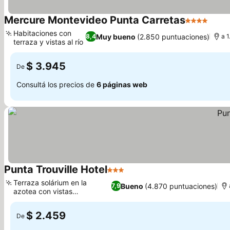
Mercure Montevideo Punta Carretas
4 Estrellas
Ver p
Habitaciones con
Muy bueno
(2.850 puntuaciones)
8,4
a 
terraza y vistas al río
Ver precios
$ 3.945
De
Consultá los precios de
6 páginas web
Punta Trouville Hotel
3 Estrellas
Ver precios
Terraza solárium en la
Bueno
(4.870 puntuaciones)
7,9
azotea con vistas
Ver precios
panorámicas
$ 2.459
De