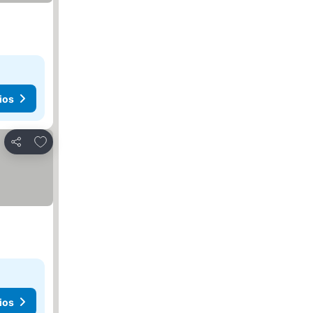
ios
Añadir a favoritos
Compartir
ios