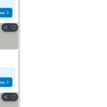
ios
Añadir a favoritos
Compartir
ios
Añadir a favoritos
Compartir