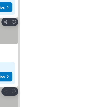
ios
Añadir a favoritos
Compartir
ios
Añadir a favoritos
Compartir