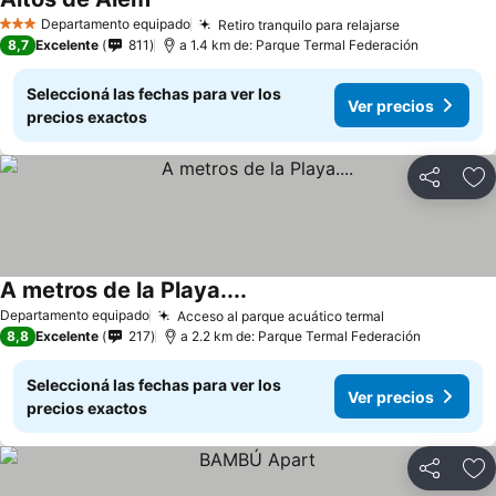
Ver precios
Departamento equipado
Retiro tranquilo para relajarse
Ver precios
3 Estrellas
8,7
Excelente
811
a 1.4 km de: Parque Termal Federación
Seleccioná las fechas para ver los
Ver precios
precios exactos
Compartir
Añ
A metros de la Playa....
Ver precios
Departamento equipado
Acceso al parque acuático termal
Ver precios
8,8
Excelente
217
a 2.2 km de: Parque Termal Federación
Seleccioná las fechas para ver los
Ver precios
precios exactos
Compartir
Añ