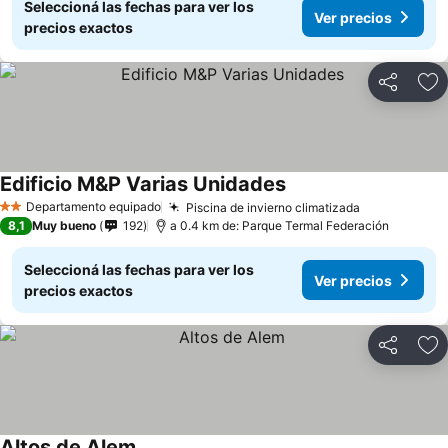
Seleccioná las fechas para ver los
Ver precios
precios exactos
Compartir
Añ
Edificio M&P Varias Unidades
Ver precios
Departamento equipado
Piscina de invierno climatizada
Ver precios
2 Estrellas
8,1
Muy bueno
192
a 0.4 km de: Parque Termal Federación
Seleccioná las fechas para ver los
Ver precios
precios exactos
Compartir
Añ
Altos de Alem