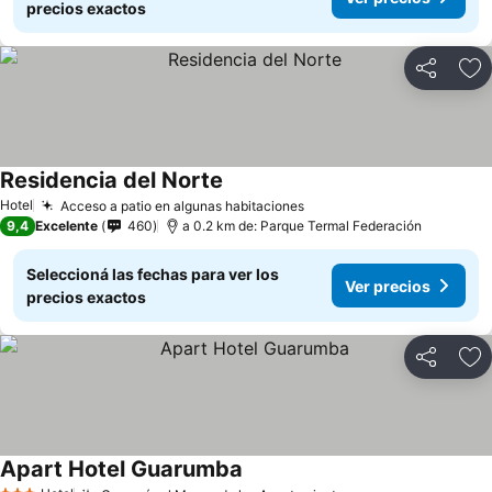
precios exactos
Compartir
Añ
Residencia del Norte
Ver precios
Hotel
Acceso a patio en algunas habitaciones
Ver precios
9,4
Excelente
460
a 0.2 km de: Parque Termal Federación
Seleccioná las fechas para ver los
Ver precios
precios exactos
Compartir
Añ
Apart Hotel Guarumba
Ver precios