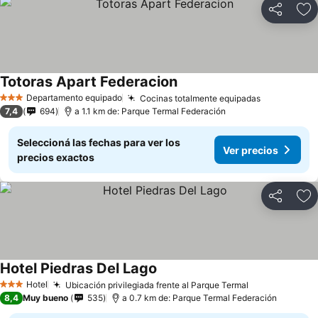
Compartir
Añ
Totoras Apart Federacion
Ver precios
Departamento equipado
Cocinas totalmente equipadas
Ver precio
3 Estrellas
7,4
694
a 1.1 km de: Parque Termal Federación
Seleccioná las fechas para ver los
Ver precios
precios exactos
Compartir
Añ
Hotel Piedras Del Lago
Ver precios
Hotel
Ubicación privilegiada frente al Parque Termal
Ver precios
3 Estrellas
8,4
Muy bueno
535
a 0.7 km de: Parque Termal Federación