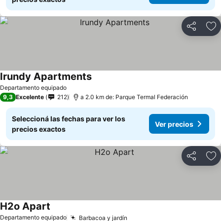
Compartir
Añ
Irundy Apartments
Ver precios
Departamento equipado
9,3
Excelente
212
a 2.0 km de: Parque Termal Federación
Seleccioná las fechas para ver los
Ver precios
precios exactos
Compartir
Añ
H2o Apart
Ver precios
Departamento equipado
Barbacoa y jardín
Ver precios