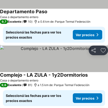
Departamento Paso
Ver precios
Casa o departamento entero
9,7
Excelente
10
a 0.6 km de: Parque Termal Federación
Seleccioná las fechas para ver los
Ver precios
precios exactos
Compartir
Añ
Complejo - LA ZULA - 1y2Dormitorios
Ver precio
Casa o departamento entero
9,6
Excelente
81
a 1.5 km de: Parque Termal Federación
Seleccioná las fechas para ver los
Ver precios
precios exactos