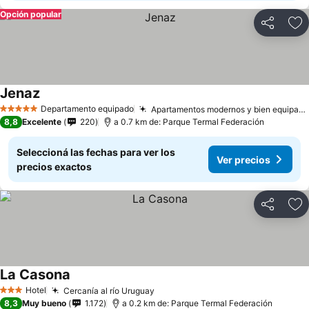
Opción popular
Compartir
Añ
Jenaz
Ver precios
Departamento equipado
Apartamentos modernos y bien equipados
5 Estrellas
8,8
Excelente
220
a 0.7 km de: Parque Termal Federación
Seleccioná las fechas para ver los
Ver precios
precios exactos
Compartir
Añ
La Casona
Ver precios
Hotel
Cercanía al río Uruguay
Ver precios
3 Estrellas
8,3
Muy bueno
1.172
a 0.2 km de: Parque Termal Federación