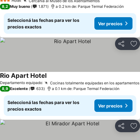
Hotel
Cercanía al Museo de los Asentamientos
Ver precios
3 Estrellas
8,2
Muy bueno
1.871
a 0.2 km de: Parque Termal Federación
Seleccioná las fechas para ver los
Ver precios
precios exactos
Compartir
Añ
Rio Apart Hotel
Ver precios
Departamento equipado
Cocinas totalmente equipadas en los apartamentos
8,9
Excelente
633
a 0.1 km de: Parque Termal Federación
Seleccioná las fechas para ver los
Ver precios
precios exactos
Compartir
Añ