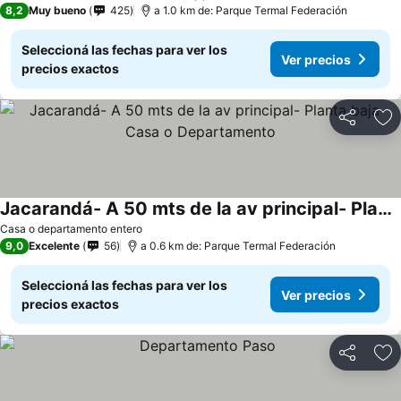
8,2
Muy bueno
425
a 1.0 km de: Parque Termal Federación
Seleccioná las fechas para ver los
Ver precios
precios exactos
Compartir
Añ
Jacarandá- A 50 mts de la av principal- Planta baja- Casa o Departamento
Ver precios
Casa o departamento entero
9,0
Excelente
56
a 0.6 km de: Parque Termal Federación
Seleccioná las fechas para ver los
Ver precios
precios exactos
Compartir
Añ