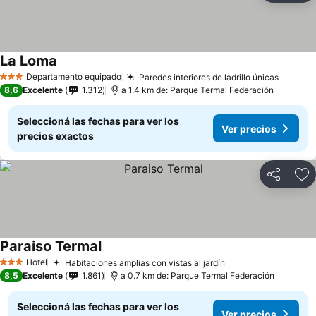
La Loma
Ver precios
Departamento equipado
Paredes interiores de ladrillo únicas
Ver pr
3 Estrellas
8,6
Excelente
1.312
a 1.4 km de: Parque Termal Federación
Seleccioná las fechas para ver los
Ver precios
precios exactos
Compartir
Añ
Paraiso Termal
Ver precios
Hotel
Habitaciones amplias con vistas al jardín
Ver precios
3 Estrellas
8,5
Excelente
1.861
a 0.7 km de: Parque Termal Federación
Seleccioná las fechas para ver los
Ver precios