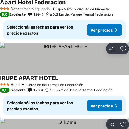
Apart Hotel Federacion
Ver precios
Departamento equipado
Spa Nerolí y circuito de bienestar
Ver prec
3 Estrellas
8,6
Excelente
1.994
a 0.3 km de: Parque Termal Federación
Seleccioná las fechas para ver los
Ver precios
precios exactos
Compartir
Añ
IRUPÉ APART HOTEL
Ver precios
Hotel
Cerca de las Termas de Federación
Ver precios
3 Estrellas
8,9
Excelente
1.786
a 0.5 km de: Parque Termal Federación
Seleccioná las fechas para ver los
Ver precios
precios exactos
Compartir
Añ