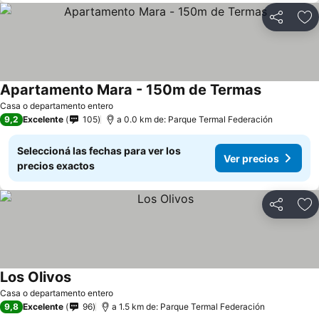
Compartir
Añ
Apartamento Mara - 150m de Termas
Ver precio
Casa o departamento entero
9,2
Excelente
105
a 0.0 km de: Parque Termal Federación
Seleccioná las fechas para ver los
Ver precios
precios exactos
Compartir
Añ
Los Olivos
Ver precios
Casa o departamento entero
9,8
Excelente
96
a 1.5 km de: Parque Termal Federación