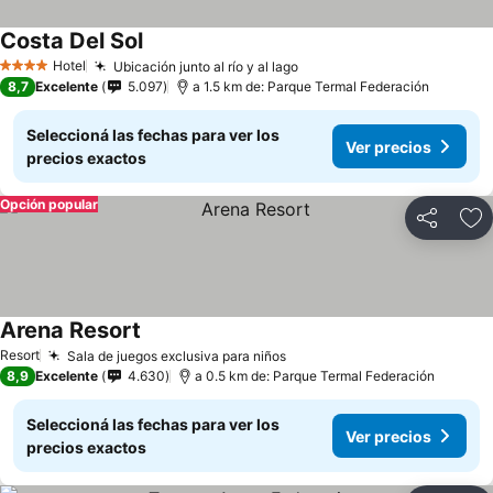
Costa Del Sol
Ver precios
Hotel
Ubicación junto al río y al lago
Ver precios
4 Estrellas
8,7
Excelente
5.097
a 1.5 km de: Parque Termal Federación
Seleccioná las fechas para ver los
Ver precios
precios exactos
Opción popular
Compartir
Añ
Arena Resort
Ver precios
Resort
Sala de juegos exclusiva para niños
Ver precios
8,9
Excelente
4.630
a 0.5 km de: Parque Termal Federación
Seleccioná las fechas para ver los
Ver precios
precios exactos