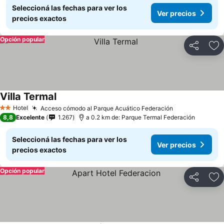
Seleccioná las fechas para ver los
Ver precios
precios exactos
Opción popular
Compartir
Añ
Villa Termal
Ver precios
Hotel
Acceso cómodo al Parque Acuático Federación
Ver precios
2 Estrellas
8,8
Excelente
1.267
a 0.2 km de: Parque Termal Federación
Seleccioná las fechas para ver los
Ver precios
precios exactos
Opción popular
Compartir
Añ