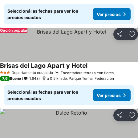
Seleccioná las fechas para ver los
Ver precios
precios exactos
Opción popular
Compartir
Añ
Brisas del Lago Apart y Hotel
Ver precios
Departamento equipado
Encantadora terraza con flores
Ver precio
3 Estrellas
7,6
Bueno
1.648
a 0.5 km de: Parque Termal Federación
Seleccioná las fechas para ver los
Ver precios
precios exactos
Compartir
Añ