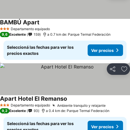
BAMBÚ Apart
Ver precios
Departamento equipado
3 Estrellas
9,6
Excelente
159
a 0.7 km de: Parque Termal Federación
Seleccioná las fechas para ver los
Ver precios
precios exactos
Compartir
Añ
Apart Hotel El Remanso
Ver precios
Departamento equipado
Ambiente tranquilo y relajante
Ver precio
3 Estrellas
9,2
Excelente
93
a 0.4 km de: Parque Termal Federación
Seleccioná las fechas para ver los
Ver precios
precios exactos