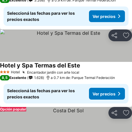
8,7
Excelente
3.268
a 0.9 km de: Parque Termal Federación
Seleccioná las fechas para ver los
Ver precios
precios exactos
Compartir
Añ
Hotel y Spa Termas del Este
Ver precios
Hotel
Encantador jardín con arte local
Ver precios
3 Estrellas
8,5
Excelente
1.628
a 0.7 km de: Parque Termal Federación
Seleccioná las fechas para ver los
Ver precios
precios exactos
Opción popular
Compartir
Añ