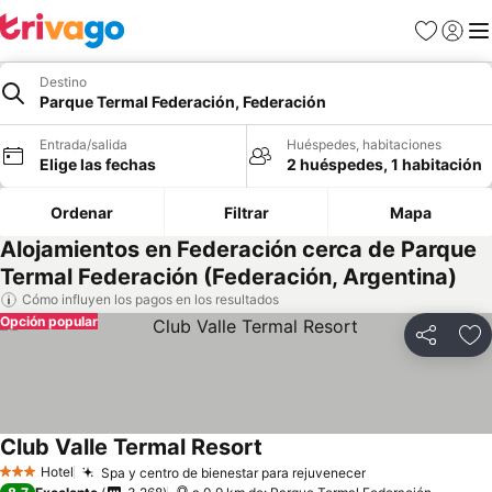
Favoritos
Iniciar 
Me
Destino
Parque Termal Federación, Federación
Entrada/salida
Huéspedes, habitaciones
Elige las fechas
2 huéspedes, 1 habitación
Ordenar
Filtrar
Mapa
Alojamientos en Federación cerca de Parque
Termal Federación (Federación, Argentina)
Cómo influyen los pagos en los resultados
Opción popular
Compartir
Añ
Club Valle Termal Resort
Ver precios
Hotel
Spa y centro de bienestar para rejuvenecer
Ver precios
3 Estrellas