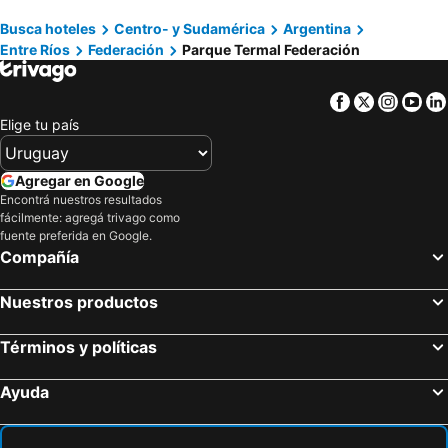
Aeropuerto Internacional de Paso de los Libres
Museo de las Culturas Aborígenes Yuchán
Busca hoteles
Centro- y Sudamérica
Argentina
Entre Ríos
Federación
Parque Termal Federación
Palacio San Jose
Cantão
Facebook
Twitter
Insta
Yo
Elige tu país
Agregar en Google
Encontrá nuestros resultados
fácilmente: agregá trivago como
fuente preferida en Google.
Compañía
Nuestros productos
Términos y políticas
Ayuda