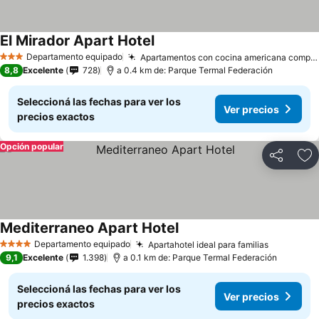
El Mirador Apart Hotel
Ver precios
Departamento equipado
Apartamentos con cocina americana completa
3 Estrellas
8,8
Excelente
728
a 0.4 km de: Parque Termal Federación
Seleccioná las fechas para ver los
Ver precios
precios exactos
Opción popular
Compartir
Añ
Mediterraneo Apart Hotel
Ver precios
Departamento equipado
Apartahotel ideal para familias
Ver preci
4 Estrellas
9,1
Excelente
1.398
a 0.1 km de: Parque Termal Federación
Seleccioná las fechas para ver los
Ver precios
precios exactos