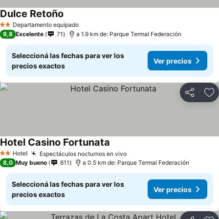
Dulce Retoño
Ver precios
Departamento equipado
2 Estrellas
9,8
Excelente
71
a 1.9 km de: Parque Termal Federación
Seleccioná las fechas para ver los
Ver precios
precios exactos
Compartir
Añ
Hotel Casino Fortunata
Ver precios
Hotel
Espectáculos nocturnos en vivo
Ver precios
2 Estrellas
8,0
Muy bueno
611
a 0.5 km de: Parque Termal Federación
Seleccioná las fechas para ver los
Ver precios
precios exactos