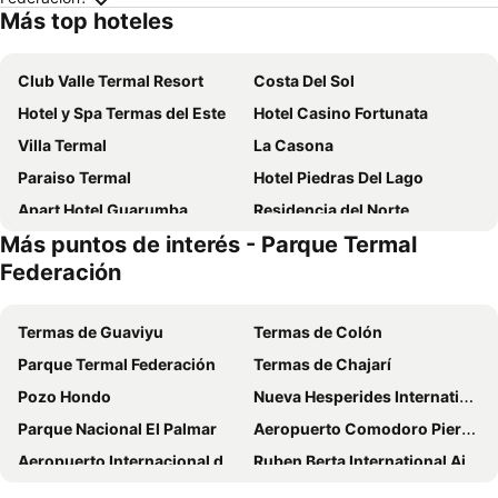
Más top hoteles
Club Valle Termal Resort
Costa Del Sol
Hotel y Spa Termas del Este
Hotel Casino Fortunata
Villa Termal
La Casona
Paraiso Termal
Hotel Piedras Del Lago
Apart Hotel Guarumba
Residencia del Norte
Más puntos de interés - Parque Termal
IRUPÉ APART HOTEL
BY DANIELS
Federación
La Glorieta
Complejo La Colina
Termas de Guaviyu
Termas de Colón
Parque Termal Federación
Termas de Chajarí
Pozo Hondo
Nueva Hesperides International Airport
Parque Nacional El Palmar
Aeropuerto Comodoro Pierrestegui
Aeropuerto Internacional de Artigas
Ruben Berta International Airport
Parque Dom Pedro II
Ponte Internacional Getúlio Vargas - Agustín Pedro Justo