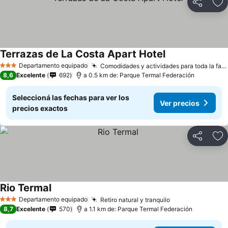
Compartir
Añ
Terrazas de La Costa Apart Hotel
Ver precios
Departamento equipado
Comodidades y actividades para toda la familia
3 Estrellas
8,6
Excelente
692
a 0.5 km de: Parque Termal Federación
Seleccioná las fechas para ver los
Ver precios
precios exactos
Compartir
Añ
Rio Termal
Ver precios
Departamento equipado
Retiro natural y tranquilo
Ver precios
3 Estrellas
8,7
Excelente
570
a 1.1 km de: Parque Termal Federación