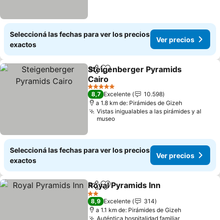
Seleccioná las fechas para ver los precios
Ver precios
exactos
Steigenberger Pyramids
Compartir
Añadir a favoritos
Cairo
Ver precios
5 Estrellas
8,7
Excelente
10.598
a 1.8 km de: Pirámides de Gizeh
Vistas inigualables a las pirámides y al
museo
Seleccioná las fechas para ver los precios
Ver precios
exactos
Royal Pyramids Inn
Compartir
Añadir a favoritos
Ver pre
2 Estrellas
8,9
Excelente
314
a 1.1 km de: Pirámides de Gizeh
Auténtica hospitalidad familiar