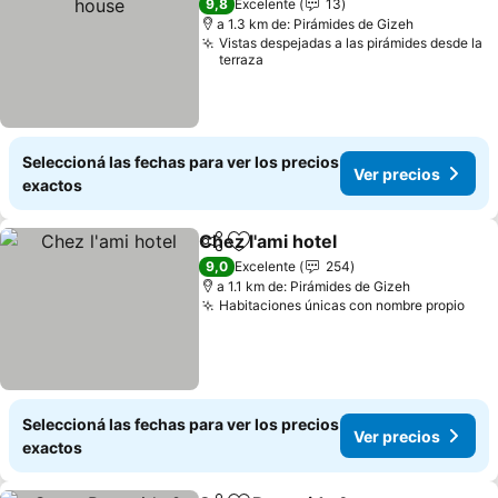
9,8
Excelente
13
a 1.3 km de: Pirámides de Gizeh
Vistas despejadas a las pirámides desde la
terraza
Seleccioná las fechas para ver los precios
Ver precios
exactos
Chez l'ami hotel
Compartir
Añadir a favoritos
Ver precio
9,0
Excelente
254
a 1.1 km de: Pirámides de Gizeh
Habitaciones únicas con nombre propio
Ver
Seleccioná las fechas para ver los precios
Ver precios
exactos