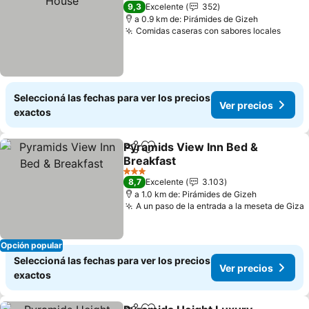
4 Estrellas
9,3
Excelente
352
a 0.9 km de: Pirámides de Gizeh
Comidas caseras con sabores locales
Ver p
Seleccioná las fechas para ver los precios
Ver precios
exactos
Pyramids View Inn Bed &
Compartir
Añadir a favoritos
Breakfast
Ver precios
3 Estrellas
8,7
Excelente
3.103
a 1.0 km de: Pirámides de Gizeh
A un paso de la entrada a la meseta de Giza
Opción popular
Seleccioná las fechas para ver los precios
Ver precios
exactos