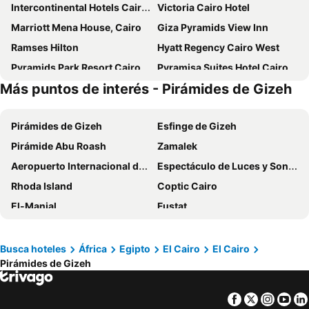
Intercontinental Hotels Cairo Semiramis By Ihg
Victoria Cairo Hotel
Marriott Mena House, Cairo
Giza Pyramids View Inn
Ramses Hilton
Hyatt Regency Cairo West
Pyramids Park Resort Cairo
Pyramisa Suites Hotel Cairo
Más puntos de interés - Pirámides de Gizeh
Barcelo Cairo Pyramids
Grand Pyramids Hotel
Four Seasons at Nile Plaza
Downtown Antique Hotel
Pirámides de Gizeh
Esfinge de Gizeh
Valencia
Cairo World Trade Center Hotel & Residences
Pirámide Abu Roash
Zamalek
New Panorama Hotel
Mar Charbel Hotel Cairo
Aeropuerto Internacional de El Cairo
Espectáculo de Luces y Sonido en las Pirámides
Giza Capital Hotel
Pyramids Valley Boutique Hotel
Rhoda Island
Coptic Cairo
3 Pyramids View Inn
garden pyramid view
El-Manial
Fustat
Top pyramids hotel
Old Cairo
Torre de El Cairo
Garden City
Midan Tahrir
Busca hoteles
África
Egipto
El Cairo
El Cairo
Pirámides de Gizeh
Gezira Center for Modern Art
Maadi
Egyptian Museum
Le Pacha 1901
Facebook
Twitter
Insta
Yo
Abbassia
Boulaq