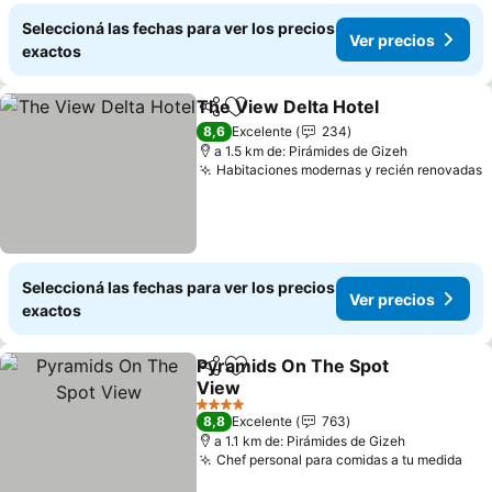
Seleccioná las fechas para ver los precios
Ver precios
exactos
The View Delta Hotel
Compartir
Añadir a favoritos
Ver p
8,6
Excelente
234
a 1.5 km de: Pirámides de Gizeh
Habitaciones modernas y recién renovadas
V
Seleccioná las fechas para ver los precios
Ver precios
exactos
Pyramids On The Spot
Compartir
Añadir a favoritos
View
Ver precios
4 Estrellas
8,8
Excelente
763
a 1.1 km de: Pirámides de Gizeh
Chef personal para comidas a tu medida
Ver