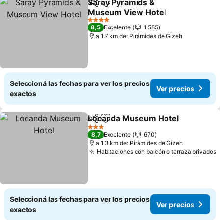
Saray Pyramids &
Compartir
Añadir a favoritos
Museum View Hotel
Ver precios
4 Estrellas
8,5
Excelente
1.585
a 1.7 km de: Pirámides de Gizeh
Seleccioná las fechas para ver los precios
Ver precios
exactos
Locanda Museum Hotel
Compartir
Añadir a favoritos
Ve
3 Estrellas
8,7
Excelente
670
a 1.3 km de: Pirámides de Gizeh
Habitaciones con balcón o terraza privados
V
Seleccioná las fechas para ver los precios
Ver precios
exactos