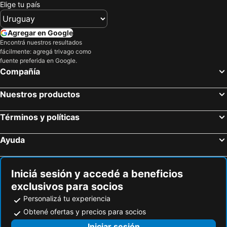
Elige tu país
Mezquita Muhammed Ali
Kerdasa
Pirámide de Meidum
Biblioteca de Alejandría
Agregar en Google
Museo Real de Joyas
Azbakeya
Encontrá nuestros resultados
fácilmente: agregá trivago como
Shubra
Puerto Al Iskandariyah
fuente preferida en Google.
Compañía
Aeropuerto de Borg El Arab
El-Tagamu El Khames
Mokattam
Zeitoun
Nuestros productos
Stanley Bridge
Términos y políticas
Ayuda
Iniciá sesión y accedé a beneficios
exclusivos para socios
Personalizá tu experiencia
Obtené ofertas y precios para socios
Iniciar sesión