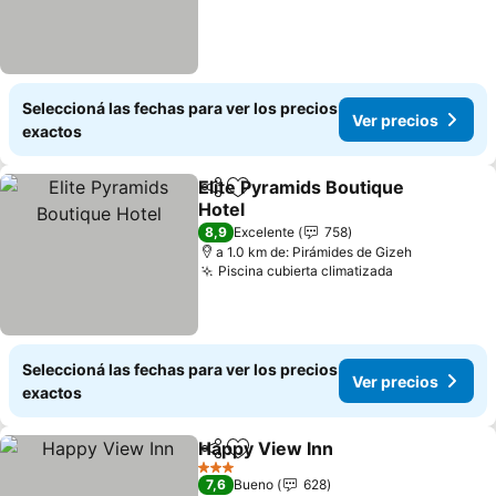
Seleccioná las fechas para ver los precios
Ver precios
exactos
Elite Pyramids Boutique
Compartir
Añadir a favoritos
Hotel
Ver precios
8,9
Excelente
758
a 1.0 km de: Pirámides de Gizeh
Piscina cubierta climatizada
Ver precios
Seleccioná las fechas para ver los precios
Ver precios
exactos
Happy View Inn
Compartir
Añadir a favoritos
Ver precio
3 Estrellas
7,6
Bueno
628