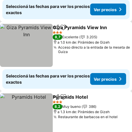
Seleccioná las fechas para ver los precios
Ver precios
exactos
Giza Pyramids View Inn
Compartir
Añadir a favoritos
Ve
3 Estrellas
8,7
Excelente
3.205
a 1.0 km de: Pirámides de Gizeh
Acceso directo a la entrada de la meseta de
Guiza
Seleccioná las fechas para ver los precios
Ver precios
exactos
Pyramids Hotel
Compartir
Añadir a favoritos
Ver precios
3 Estrellas
8,2
Muy bueno
386
a 1.3 km de: Pirámides de Gizeh
Restaurante de barbacoa en el hotel
Ver pr