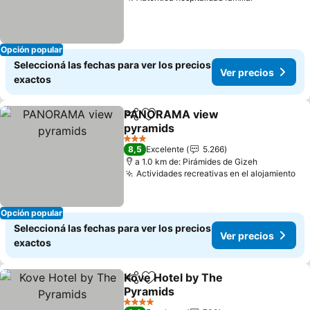
Ver precio
Opción popular
Seleccioná las fechas para ver los precios
Ver precios
exactos
PANORAMA view
Compartir
Añadir a favoritos
pyramids
Ver precios
3 Estrellas
8,5
Excelente
5.266
a 1.0 km de: Pirámides de Gizeh
Actividades recreativas en el alojamiento
Ve
Opción popular
Seleccioná las fechas para ver los precios
Ver precios
exactos
Kove Hotel by The
Compartir
Añadir a favoritos
Pyramids
Ver precios
4 Estrellas