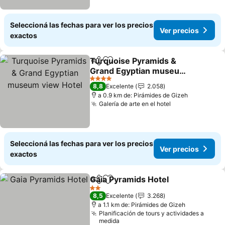
Seleccioná las fechas para ver los precios
Ver precios
exactos
Turquoise Pyramids &
Compartir
Añadir a favoritos
Grand Egyptian museum
view Hotel
Ver precios
4 Estrellas
8,8
Excelente
2.058
a 0.9 km de: Pirámides de Gizeh
Galería de arte en el hotel
Ver precios
Seleccioná las fechas para ver los precios
Ver precios
exactos
Gaia Pyramids Hotel
Compartir
Añadir a favoritos
Ver pr
2 Estrellas
8,5
Excelente
3.268
a 1.1 km de: Pirámides de Gizeh
Planificación de tours y actividades a
medida