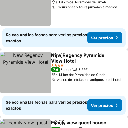
a 1.8 km de: Pirámides de Gizeh
Excursiones y tours privados a medida
Ver 
Seleccioná las fechas para ver los precios
Ver precios
exactos
New Regency Pyramids
Compartir
Añadir a favoritos
View Hotel
Ver precios
4 Estrellas
7,6
Bueno
3.556
a 1.1 km de: Pirámides de Gizeh
Museo de artefactos antiguos en el hotel
Ver
Seleccioná las fechas para ver los precios
Ver precios
exactos
Family view guest house
Compartir
Añadir a favoritos
V