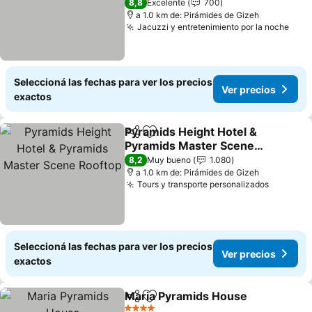
8,8
Excelente
700
a 1.0 km de: Pirámides de Gizeh
Jacuzzi y entretenimiento por la noche
Ver 
Seleccioná las fechas para ver los precios
Ver precios
exactos
Pyramids Height Hotel &
Compartir
Añadir a favoritos
Pyramids Master Scene
Rooftop
Ver precios
8,2
Muy bueno
1.080
a 1.0 km de: Pirámides de Gizeh
Tours y transporte personalizados
Ver prec
Seleccioná las fechas para ver los precios
Ver precios
exactos
Maria Pyramids House
Compartir
Añadir a favoritos
Ver