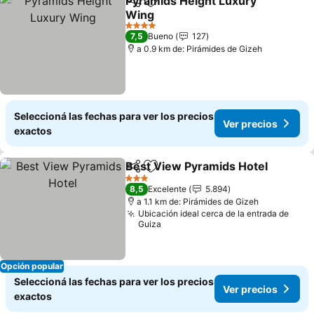
Pyramids Height Luxury
Compartir
Añadir a favoritos
Wing
Ver precios
4 Estrellas
7,5
Bueno
127
a 0.9 km de: Pirámides de Gizeh
Seleccioná las fechas para ver los precios
Ver precios
exactos
Best View Pyramids Hotel
Compartir
Añadir a favoritos
3 Estrellas
8,5
Excelente
5.894
a 1.1 km de: Pirámides de Gizeh
Ubicación ideal cerca de la entrada de
Guiza
Opción popular
Seleccioná las fechas para ver los precios
Ver precios
exactos