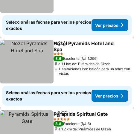
Seleccioná las fechas para ver los precios
Ver precios
exactos
Nozol Pyramids Hotel and
Compartir
Añadir a favoritos
Spa
Ver precios
3 Estrellas
8,6
Excelente
1.296
a 1.1 km de: Pirámides de Gizeh
Habitaciones con balcón para un relax con
vistas
Seleccioná las fechas para ver los precios
Ver precios
exactos
Pyramids Spiritual Gate
Compartir
Añadir a favoritos
Ver
5 Estrellas
8,8
Excelente
6
a 1.2 km de: Pirámides de Gizeh