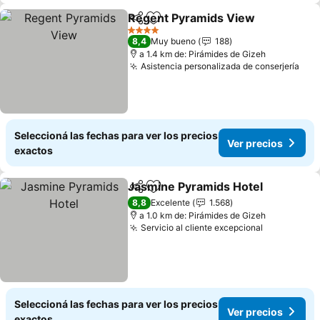
Regent Pyramids View
Compartir
Añadir a favoritos
Ver
4 Estrellas
8,4
Muy bueno
188
a 1.4 km de: Pirámides de Gizeh
Asistencia personalizada de conserjería
Ver
Seleccioná las fechas para ver los precios
Ver precios
exactos
Jasmine Pyramids Hotel
Compartir
Añadir a favoritos
Ve
8,8
Excelente
1.568
a 1.0 km de: Pirámides de Gizeh
Servicio al cliente excepcional
Ver precio
Seleccioná las fechas para ver los precios
Ver precios
exactos