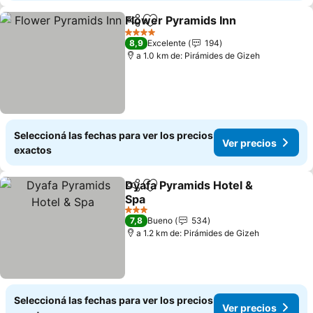
Flower Pyramids Inn
Compartir
Añadir a favoritos
Ver p
4 Estrellas
8,9
Excelente
194
a 1.0 km de: Pirámides de Gizeh
Seleccioná las fechas para ver los precios
Ver precios
exactos
Dyafa Pyramids Hotel &
Compartir
Añadir a favoritos
Spa
Ver precios
3 Estrellas
7,8
Bueno
534
a 1.2 km de: Pirámides de Gizeh
Seleccioná las fechas para ver los precios
Ver precios