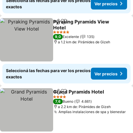
Seleccioná las fechas para ver los precios
Ver precios
exactos
Pyraking Pyramids View
Compartir
Añadir a favoritos
Hotel
Ver precios
5 Estrellas
9,0
Excelente
135
a 1.2 km de: Pirámides de Gizeh
Seleccioná las fechas para ver los precios
Ver precios
exactos
Grand Pyramids Hotel
Compartir
Añadir a favoritos
Ver 
4 Estrellas
7,6
Bueno
4.661
a 2.2 km de: Pirámides de Gizeh
Amplias instalaciones de spa y bienestar
Ver