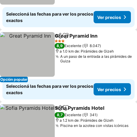
Seleccioná las fechas para ver los precios
Ver precios
exactos
Great Pyramid Inn
Compartir
Añadir a favoritos
Ver prec
3 Estrellas
8,9
Excelente
8.047
a 1.0 km de: Pirámides de Gizeh
A un paso de la entrada a las pirámides de
Guiza
Opción popular
Seleccioná las fechas para ver los precios
Ver precios
exactos
Sofia Pyramids Hotel
Compartir
Añadir a favoritos
Ver p
8,7
Excelente
341
a 1.2 km de: Pirámides de Gizeh
Piscina en la azotea con vistas icónicas
Ver