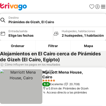
Favoritos
Iniciar 
Me
Destino
Pirámides de Gizeh, El Cairo
Entrada/salida
Huéspedes, habitaciones
Elige las fechas
2 huéspedes, 1 habitación
Ordenar
Filtrar
Mapa
Alojamientos en El Cairo cerca de Pirámides
de Gizeh (El Cairo, Egipto)
Cómo influyen los pagos en los resultados
Marriott Mena House,
Compartir
Añadir a favoritos
Cairo
Ver precios
5 Estrellas
9,0
Excelente
20.708
a 0.8 km de: Pirámides de Gizeh
Acceso directo a las pirámides
Ver precio