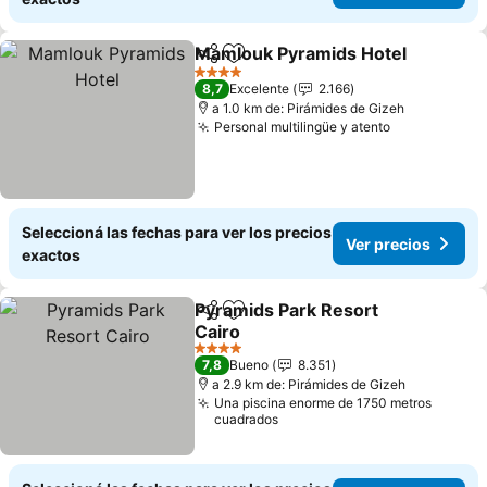
Mamlouk Pyramids Hotel
Compartir
Añadir a favoritos
V
4 Estrellas
8,7
Excelente
2.166
a 1.0 km de: Pirámides de Gizeh
Personal multilingüe y atento
Ver precios
Seleccioná las fechas para ver los precios
Ver precios
exactos
Pyramids Park Resort
Compartir
Añadir a favoritos
Cairo
Ver precios
4 Estrellas
7,8
Bueno
8.351
a 2.9 km de: Pirámides de Gizeh
Una piscina enorme de 1750 metros
cuadrados