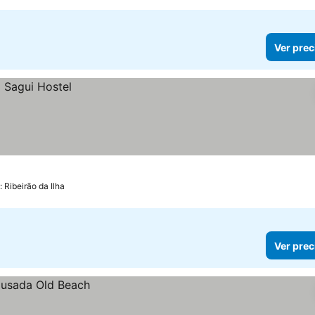
Ver prec
 Ribeirão da Ilha
Ver prec