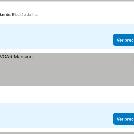
 km de: Ribeirão da Ilha
Ver prec
Ver prec