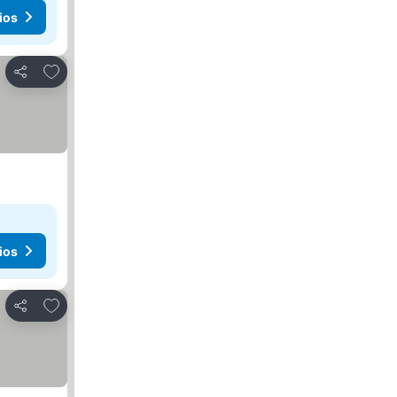
ios
Añadir a favoritos
Compartir
ios
Añadir a favoritos
Compartir