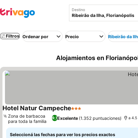
Destino
Filtros
Ordenar por
Precio
Ribeirão da Il
Alojamientos en Florianópol
Hotel Natur Campeche
3 Estrellas
Zona de barbacoa
Excelente
(1.352 puntuaciones)
9,1
a 4.5
para toda la familia
Seleccioná las fechas para ver los precios exactos