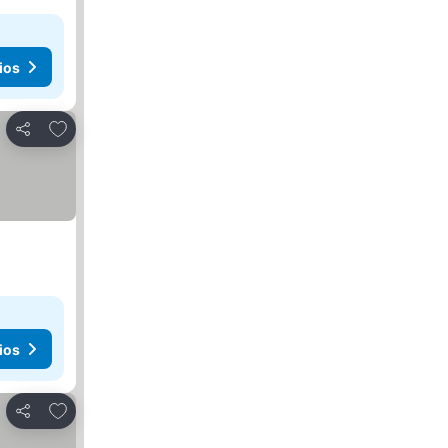
ios
Añadir a favoritos
Compartir
ios
Añadir a favoritos
Compartir