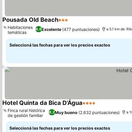
Pousada Old Beach
3 Estrellas
Habitaciones
Excelente
(477 puntuaciones)
8,6
a 5.1 km de: Rib
temáticas
Seleccioná las fechas para ver los precios exactos
Hotel Quinta da Bica D'Água
4 Estrellas
Finca rural histórica
Muy bueno
(2.632 puntuaciones)
8,2
a 1
de gestión familiar
Seleccioná las fechas para ver los precios exactos