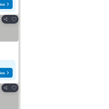
ios
Añadir a favoritos
Compartir
ios
Añadir a favoritos
Compartir