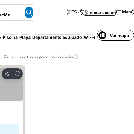
ES · $
Menú
Iniciar sesión
ación
Ver mapa
o
Piscina
Playa
Departamento equipado
Wi-Fi
Bañera de hidrom
Cómo influyen los pagos en los resultados
Añadir a favoritos
Compartir