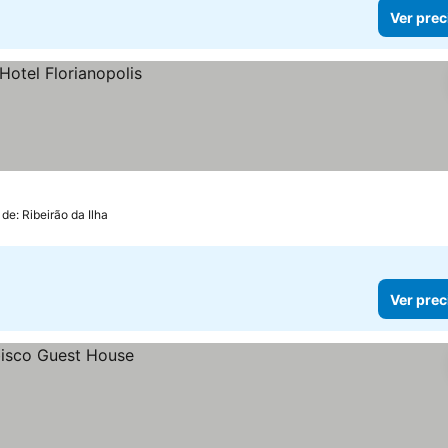
Ver prec
 de: Ribeirão da Ilha
Ver prec