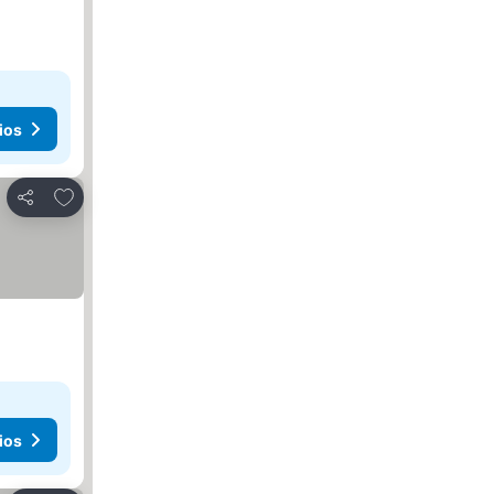
ios
Añadir a favoritos
Compartir
ios