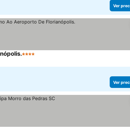
Ver prec
nópolis.
4 Estrellas
Ver prec