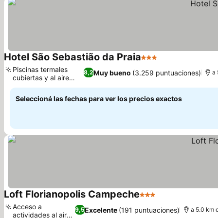
Hotel São Sebastião da Praia
3 Estrellas
Piscinas termales
Muy bueno
(3.259 puntuaciones)
8,2
a 
cubiertas y al aire
libre
Seleccioná las fechas para ver los precios exactos
Loft Florianopolis Campeche
3 Estrellas
Acceso a
Excelente
(191 puntuaciones)
9,5
a 5.0 km d
actividades al aire