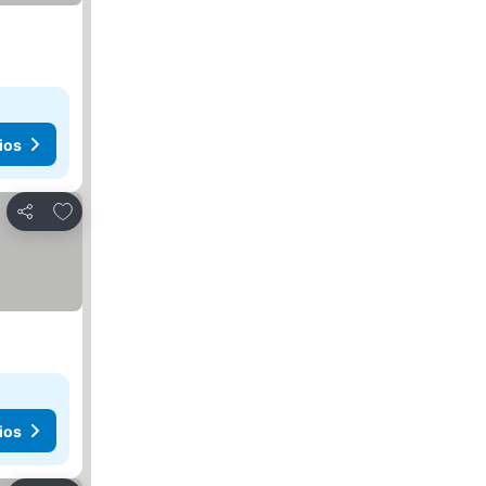
ios
Añadir a favoritos
Compartir
ios