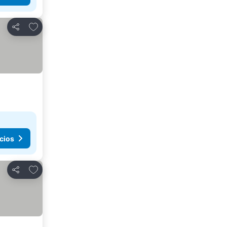
Añadir a favoritos
Compartir
cios
Añadir a favoritos
Compartir