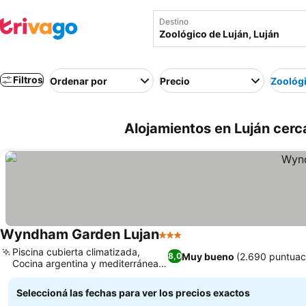
Destino
Filtros
Ordenar por
Precio
Zoológi
Alojamientos en Luján cerc
Wyndham Garden Lujan
3 Estrellas
Ver precios
Piscina cubierta climatizada,
Muy bueno
(2.690 puntuac
8,0
Cocina argentina y mediterránea
Ver precios
auténtica
Seleccioná las fechas para ver los precios exactos