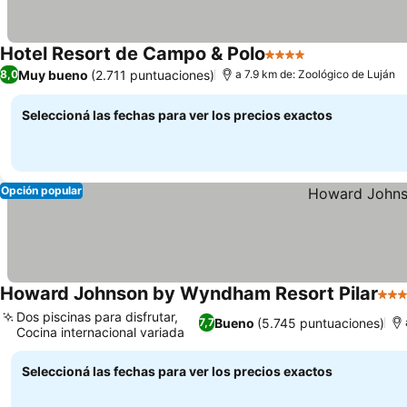
Hotel Resort de Campo & Polo
4 Estrellas
Ver precios
Muy bueno
(2.711 puntuaciones)
8,0
a 7.9 km de: Zoológico de Luján
Seleccioná las fechas para ver los precios exactos
Opción popular
Howard Johnson by Wyndham Resort Pilar
3 Es
Dos piscinas para disfrutar,
Bueno
(5.745 puntuaciones)
7,7
Cocina internacional variada
Ver precios
Seleccioná las fechas para ver los precios exactos