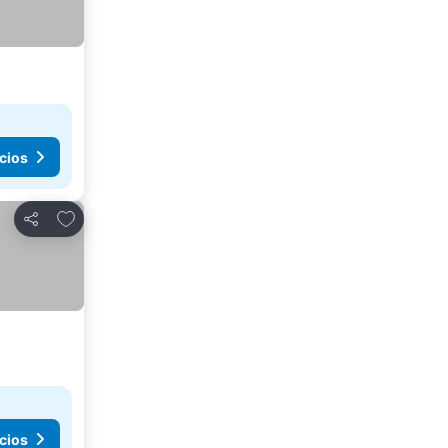
cios
Añadir a favoritos
Compartir
cios