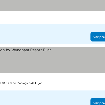
Ver pre
trellas
Ver precios
a 18.8 km de: Zoológico de Luján
Ver pre