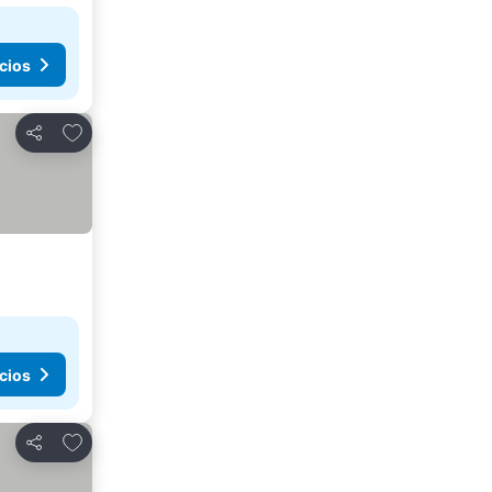
cios
Añadir a favoritos
Compartir
cios
Añadir a favoritos
Compartir