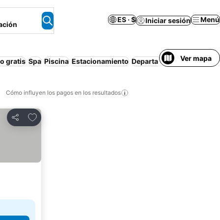
ES · $
Menú
Iniciar sesión
ación
Ver mapa
 gratis
Spa
Piscina
Estacionamiento
Departamento equipado
R
Cómo influyen los pagos en los resultados
Añadir a favoritos
Compartir