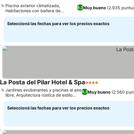
3 Estrellas
Ver precios
Piscina exterior climatizada,
Muy bueno
(2.935 puntu
8,2
Habitaciones con bañera de
Ver precios
hidromasaje privada
Seleccioná las fechas para ver los precios exactos
La Posta del Pilar Hotel & Spa
4 Estrellas
Ver precios
Jardines exuberantes y piscinas al aire
Muy bueno
(2.560 pun
8,3
libre, Arquitectura rústica de estilo
Ver precios
campestre
Seleccioná las fechas para ver los precios exactos