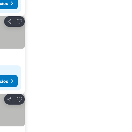
cios
Añadir a favoritos
Compartir
cios
Añadir a favoritos
Compartir