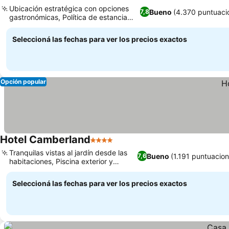
3 Estrellas
Ver precios
Ubicación estratégica con opciones
Bueno
(4.370 puntuaci
7,8
gastronómicas, Política de estancia
Ver precios
familiar
Seleccioná las fechas para ver los precios exactos
Opción popular
Hotel Camberland
4 Estrellas
Ver precios
Tranquilas vistas al jardín desde las
Bueno
(1.191 puntuacion
7,6
habitaciones, Piscina exterior y
Ver precios
solárium
Seleccioná las fechas para ver los precios exactos