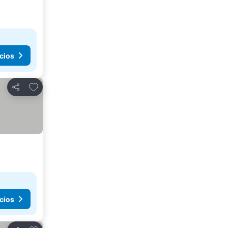
cios
Añadir a favoritos
Compartir
cios