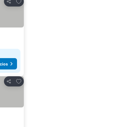
Añadir a favoritos
Compartir
cios
Añadir a favoritos
Compartir