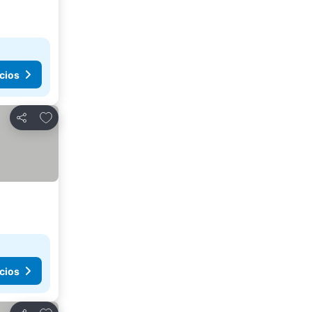
cios
Añadir a favoritos
Compartir
cios