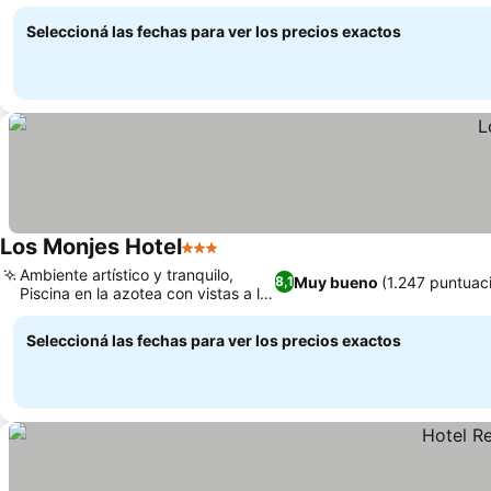
Ver precios
Leonforte
Seleccioná las fechas para ver los precios exactos
Los Monjes Hotel
3 Estrellas
Ver precios
Ambiente artístico y tranquilo,
Muy bueno
(1.247 puntuac
8,1
Piscina en la azotea con vistas a la
Ver precios
basílica
Seleccioná las fechas para ver los precios exactos