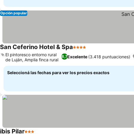
Opción popular
San Ceferino Hotel & Spa
4 Estrellas
Ver precios
El pintoresco entorno rural
Excelente
(3.418 puntuaciones)
8,7
de Luján, Amplia finca rural
Ver precios
Seleccioná las fechas para ver los precios exactos
ibis Pilar