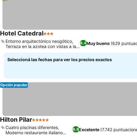
Hotel Catedral
3 Estrellas
Ver precios
Entorno arquitectónico neogótico,
Muy bueno
(629 puntuac
8,4
Terraza en la azotea con vistas a la
Ver precios
ciudad
Seleccioná las fechas para ver los precios exactos
Opción popular
Hilton Pilar
5 Estrellas
Ver precios
Cuatro piscinas diferentes,
Excelente
(7.742 puntuacion
8,8
Moderno restaurante italiano