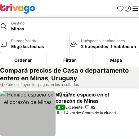
Favoritos
Iniciar 
Me
Destino
Minas
Entrada/salida
Huéspedes, habitaciones
Elige las fechas
2 huéspedes, 1 habitación
Ordenar
Filtrar
Mapa
Compará precios de Casa o departamento
entero en Minas, Uruguay
Cómo influyen los pagos en los resultados
Humilde espacio en el
Compartir
Añadir a favoritos
corazón de Minas
8,7
Excelente
82
a 1.4 km de: Centro de la ciudad