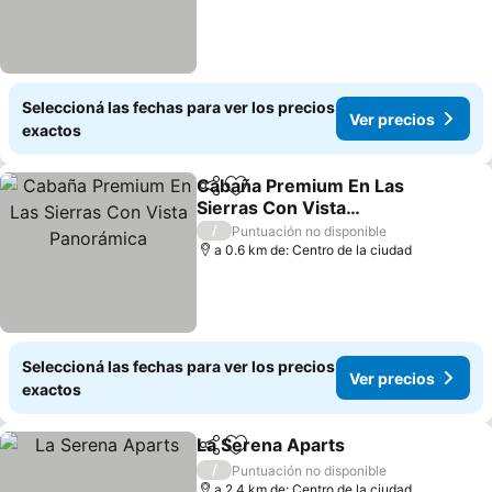
Seleccioná las fechas para ver los precios
Ver precios
exactos
Cabaña Premium En Las
Compartir
Añadir a favoritos
Sierras Con Vista
Panorámica
/
Puntuación no disponible
a 0.6 km de: Centro de la ciudad
Seleccioná las fechas para ver los precios
Ver precios
exactos
La Serena Aparts
Compartir
Añadir a favoritos
/
Puntuación no disponible
a 2.4 km de: Centro de la ciudad