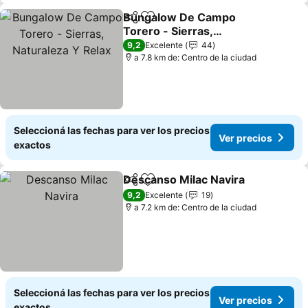
Bungalow De Campo
Compartir
Añadir a favoritos
Torero - Sierras,
Naturaleza Y Relax
9,2
Excelente
44
a 7.8 km de: Centro de la ciudad
Seleccioná las fechas para ver los precios
Ver precios
exactos
Descanso Milac Navira
Compartir
Añadir a favoritos
9,2
Excelente
19
a 7.2 km de: Centro de la ciudad
Seleccioná las fechas para ver los precios
Ver precios
exactos