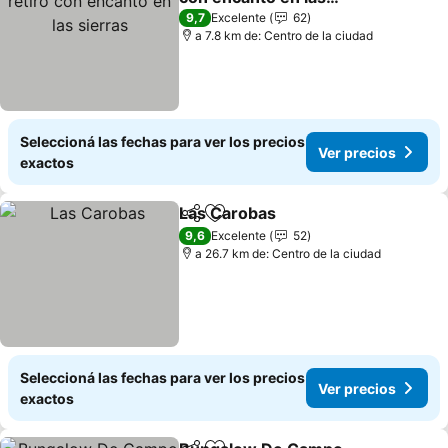
sierras
9,7
Excelente
62
a 7.8 km de: Centro de la ciudad
Seleccioná las fechas para ver los precios
Ver precios
exactos
Las Carobas
Compartir
Añadir a favoritos
9,6
Excelente
52
a 26.7 km de: Centro de la ciudad
Seleccioná las fechas para ver los precios
Ver precios
exactos