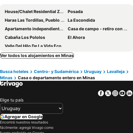
House/Chalet Residential Zone
Posada
Haras Las Tordillas, Pueblo Edén
La Escondida
Apartamento independiente en el centro
Casa de campo - retiro con encanto en las sierras
Cabaña Los Pololos
El Ahora
Valle Del Hilo De La Vida Eco Lodge
Ver todos los alojamientos en Minas
Busca hoteles
Centro- y Sudamérica
Uruguay
Lavalleja
Minas
Casa o departamento entero en Minas
Facebook
Twitter
Insta
Yo
Elige tu país
Agregar en Google
Encontrá nuestros resultados
fácilmente: agregá trivago como
fuente preferida en Google.