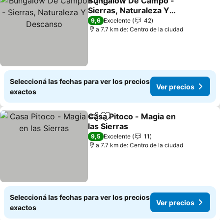
Bungalow De Campo -
Compartir
Añadir a favoritos
Sierras, Naturaleza Y
Descanso
9,6
Excelente
42
a 7.7 km de: Centro de la ciudad
Seleccioná las fechas para ver los precios
Ver precios
exactos
Casa Pitoco - Magia en
Compartir
Añadir a favoritos
las Sierras
9,5
Excelente
11
a 7.7 km de: Centro de la ciudad
Seleccioná las fechas para ver los precios
Ver precios
exactos