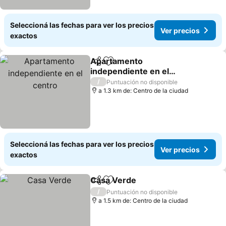
Seleccioná las fechas para ver los precios
Ver precios
exactos
Apartamento
Compartir
Añadir a favoritos
independiente en el
centro
/
Puntuación no disponible
a 1.3 km de: Centro de la ciudad
Seleccioná las fechas para ver los precios
Ver precios
exactos
Casa Verde
Compartir
Añadir a favoritos
/
Puntuación no disponible
a 1.5 km de: Centro de la ciudad