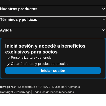
Purmerend, bed and breakfasts
Castricum, bed and breakfasts
Nuestros productos
Nieuwveen, bed and breakfasts
Schagen, bed and breakfasts
Términos y políticas
Bunschoten, bed and breakfasts
Marken, bed and breakfasts
Drechterland, bed and breakfasts
Bergen aan Zee, bed and breakfasts
Ayuda
Hillegom, bed and breakfasts
Leiden, bed and breakfasts
Hollands Kroon, bed and breakfasts
Zoetermeer, bed and breakfasts
Iniciá sesión y accedé a beneficios
exclusivos para socios
Personalizá tu experiencia
Obtené ofertas y precios para socios
Iniciar sesión
trivago N.V.
, Kesselstraße 5 – 7, 40221 Düsseldorf, Alemania
Copyright 2026 trivago | Todos los derechos reservados