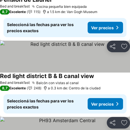
Bed and breakfast
Cocina pequeña bien equipada
8,7
Excelente
115
a 1.5 km de: Van Gogh Museum
Seleccioná las fechas para ver los
Ver precios
precios exactos
Compartir
Añ
Red light district B & B canal view
Bed and breakfast
Balcón con vistas al canal
8,7
Excelente
248
a 0.3 km de: Centro de la ciudad
Seleccioná las fechas para ver los
Ver precios
precios exactos
Compartir
Añ