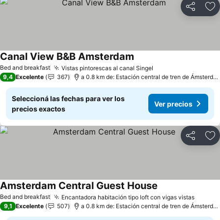
Compartir
Añ
Canal View B&B Amsterdam
Bed and breakfast
Vistas pintorescas al canal Singel
9,4
Excelente
367
a 0.8 km de: Estación central de tren de Ámsterdam
Seleccioná las fechas para ver los
Ver precios
precios exactos
Compartir
Añ
Amsterdam Central Guest House
Bed and breakfast
Encantadora habitación tipo loft con vigas vistas
9,1
Excelente
507
a 0.8 km de: Estación central de tren de Ámsterdam