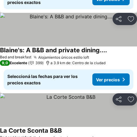
precios exactos
Compartir
Añ
Blaine's: A B&B and private dining....
Bed and breakfast
Alojamientos únicos estilo loft
9,0
Excelente
399
a 3.9 km de: Centro de la ciudad
Seleccioná las fechas para ver los
Ver precios
precios exactos
Compartir
Añ
La Corte Sconta B&B