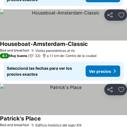
Compartir
Añ
Houseboat-Amsterdam-Classic
Bed and breakfast
Vistas panorámicas al río
8,1
Muy bueno
32
a 1.1 km de: Centro de la ciudad
Seleccioná las fechas para ver los
Ver precios
precios exactos
Compartir
Añ
Patrick's Place
Bed and breakfast
Edificio histórico del siglo XIX