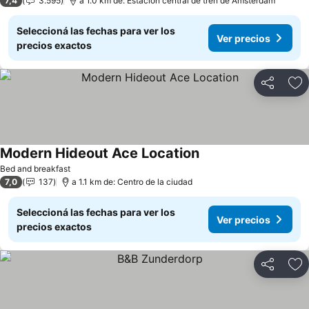
7,4
3.595
a 1.0 km de: Estación central de tren de Ámsterdam
Seleccioná las fechas para ver los
Ver precios
precios exactos
Compartir
Añ
Modern Hideout Ace Location
Bed and breakfast
7,0
137
a 1.1 km de: Centro de la ciudad
Seleccioná las fechas para ver los
Ver precios
precios exactos
Compartir
Añ