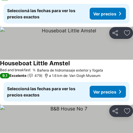
Seleccioná las fechas para ver los
Ver precios
precios exactos
Compartir
Añ
Houseboat Little Amstel
Bed and breakfast
Bañera de hidromasaje exterior y fogata
9,1
Excelente
479
a 1.6 km de: Van Gogh Museum
Seleccioná las fechas para ver los
Ver precios
precios exactos
Compartir
Añ