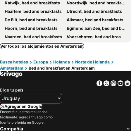
Katwijk, bed and breakfasts
Noordwijk, bed and breakfasts
Haarlem, bed and breakfasts
Utrecht, bed and breakfasts
De Bilt, bed and breakfasts
Alkmaar, bed and breakfasts
Hoorn, bed and breakfasts
Egmond aan Zee, bed and breakfasts
Naarden, bed and breakfasts
Voorschoten, bed and breakfasts
Zandvoort, bed and breakfasts
Heiloo, bed and breakfasts
Ver todos los alojamientos en Ámsterdam
Lelystad, bed and breakfasts
Bleiswijk, bed and breakfasts
Busca hoteles
Europa
Holanda
Norte de Holanda
Almere, bed and breakfasts
Medemblik, bed and breakfasts
Ámsterdam
Bed and breakfast en Ámsterdam
Bergen, bed and breakfasts
Wormerland, bed and breakfasts
St. Maartenszee, bed and breakfasts
Doorn, bed and breakfasts
Facebook
Twitter
Insta
Yo
Wijk aan Zee, bed and breakfasts
Putten, bed and breakfasts
Elige tu país
Maarssen, bed and breakfasts
Beverwijk, bed and breakfasts
Lisse, bed and breakfasts
Leusden, bed and breakfasts
Agregar en Google
Encontrá nuestros resultados
Enkhuizen, bed and breakfasts
Hoofddorp, bed and breakfasts
fácilmente: agregá trivago como
Gouda, bed and breakfasts
Noordwijkerhout, bed and breakfasts
fuente preferida en Google.
Compañía
Amersfoort, bed and breakfasts
Montfoort, bed and breakfasts