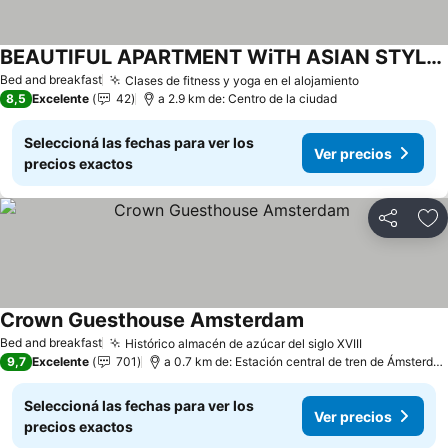
BEAUTIFUL APARTMENT WiTH ASIAN STYLE BEDROOM NEAR RAI & CENTER
Bed and breakfast
Clases de fitness y yoga en el alojamiento
8,5
Excelente
42
a 2.9 km de: Centro de la ciudad
Seleccioná las fechas para ver los
Ver precios
precios exactos
Compartir
Añ
Crown Guesthouse Amsterdam
Bed and breakfast
Histórico almacén de azúcar del siglo XVIII
9,7
Excelente
701
a 0.7 km de: Estación central de tren de Ámsterdam
Seleccioná las fechas para ver los
Ver precios
precios exactos