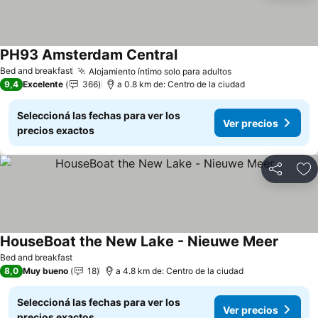
PH93 Amsterdam Central
Bed and breakfast
Alojamiento íntimo solo para adultos
9,4
Excelente
366
a 0.8 km de: Centro de la ciudad
Seleccioná las fechas para ver los
Ver precios
precios exactos
Compartir
Añ
HouseBoat the New Lake - Nieuwe Meer
Bed and breakfast
8,0
Muy bueno
18
a 4.8 km de: Centro de la ciudad
Seleccioná las fechas para ver los
Ver precios
precios exactos