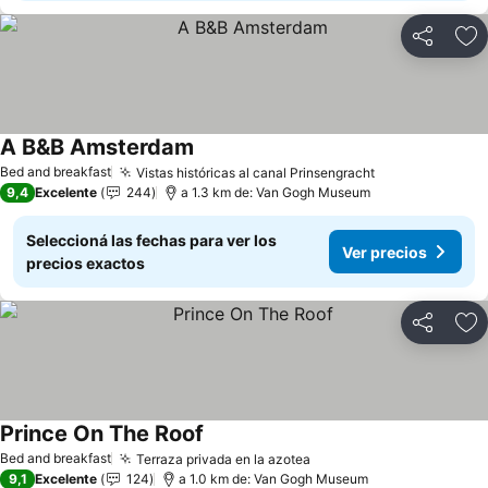
Compartir
Añ
A B&B Amsterdam
Bed and breakfast
Vistas históricas al canal Prinsengracht
9,4
Excelente
244
a 1.3 km de: Van Gogh Museum
Seleccioná las fechas para ver los
Ver precios
precios exactos
Compartir
Añ
Prince On The Roof
Bed and breakfast
Terraza privada en la azotea
9,1
Excelente
124
a 1.0 km de: Van Gogh Museum