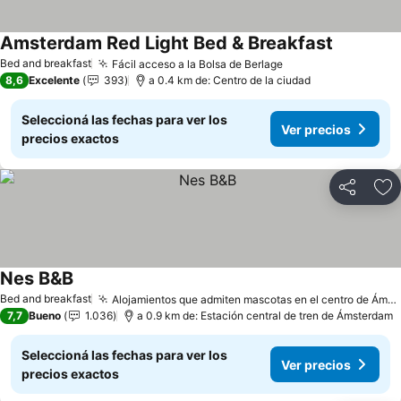
Amsterdam Red Light Bed & Breakfast
Bed and breakfast
Fácil acceso a la Bolsa de Berlage
8,6
Excelente
393
a 0.4 km de: Centro de la ciudad
Seleccioná las fechas para ver los
Ver precios
precios exactos
Compartir
Añ
Nes B&B
Bed and breakfast
Alojamientos que admiten mascotas en el centro de Ámsterdam
7,7
Bueno
1.036
a 0.9 km de: Estación central de tren de Ámsterdam
Seleccioná las fechas para ver los
Ver precios
precios exactos