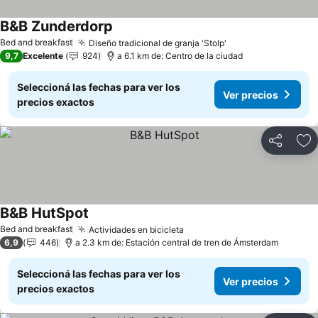
B&B Zunderdorp
Bed and breakfast
Diseño tradicional de granja 'Stolp'
9,7
Excelente
924
a 6.1 km de: Centro de la ciudad
Seleccioná las fechas para ver los
Ver precios
precios exactos
Compartir
Añ
B&B HutSpot
Bed and breakfast
Actividades en bicicleta
6,9
446
a 2.3 km de: Estación central de tren de Ámsterdam
Seleccioná las fechas para ver los
Ver precios
precios exactos