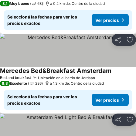
8,1
Muy bueno
63
a 0.2 km de: Centro de la ciudad
Seleccioná las fechas para ver los
Ver precios
precios exactos
Compartir
Añ
Mercedes Bed&Breakfast Amsterdam
Bed and breakfast
Ubicación en el barrio de Jordaan
8,8
Excelente
286
a 1.3 km de: Centro de la ciudad
Seleccioná las fechas para ver los
Ver precios
precios exactos
Compartir
Añ