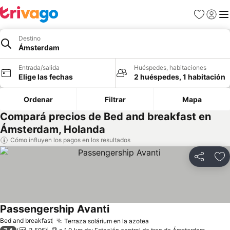
Favoritos
Iniciar 
Me
Destino
Ámsterdam
Entrada/salida
Huéspedes, habitaciones
Elige las fechas
2 huéspedes, 1 habitación
Ordenar
Filtrar
Mapa
Compará precios de Bed and breakfast en
Ámsterdam, Holanda
Cómo influyen los pagos en los resultados
Compartir
Añ
Passengership Avanti
Bed and breakfast
Terraza solárium en la azotea