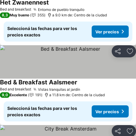
Het Zwanennest
Bed and breakfast
Entorno de pueblo tranquilo
8,3
Muy bueno
355
a 9.0 km de: Centro de la ciudad
Seleccioná las fechas para ver los
Ver precios
precios exactos
Compartir
Añ
Bed & Breakfast Aalsmeer
Bed and breakfast
Vistas tranquilas al jardín
9,0
Excelente
191
a 11.8 km de: Centro de la ciudad
Seleccioná las fechas para ver los
Ver precios
precios exactos
Compartir
Añ