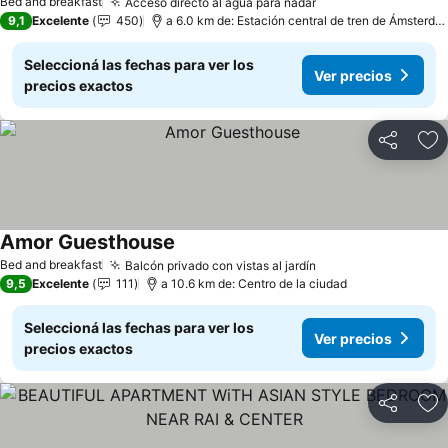
Bed and breakfast
Acceso directo al agua para nadar
9,1
Excelente
450
a 6.0 km de: Estación central de tren de Ámsterdam
Seleccioná las fechas para ver los
Ver precios
precios exactos
Compartir
Añ
Amor Guesthouse
Bed and breakfast
Balcón privado con vistas al jardín
9,5
Excelente
111
a 10.6 km de: Centro de la ciudad
Seleccioná las fechas para ver los
Ver precios
precios exactos
Compartir
Añ