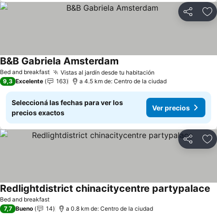
Compartir
Añ
B&B Gabriela Amsterdam
Bed and breakfast
Vistas al jardín desde tu habitación
9,3
Excelente
163
a 4.5 km de: Centro de la ciudad
Seleccioná las fechas para ver los
Ver precios
precios exactos
Compartir
Añ
Redlightdistrict chinacitycentre partypalace
Bed and breakfast
7,7
Bueno
14
a 0.8 km de: Centro de la ciudad