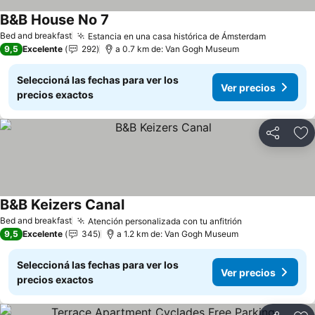
B&B House No 7
Bed and breakfast
Estancia en una casa histórica de Ámsterdam
9,5
Excelente
292
a 0.7 km de: Van Gogh Museum
Seleccioná las fechas para ver los
Ver precios
precios exactos
Compartir
Añ
B&B Keizers Canal
Bed and breakfast
Atención personalizada con tu anfitrión
9,5
Excelente
345
a 1.2 km de: Van Gogh Museum
Seleccioná las fechas para ver los
Ver precios
precios exactos