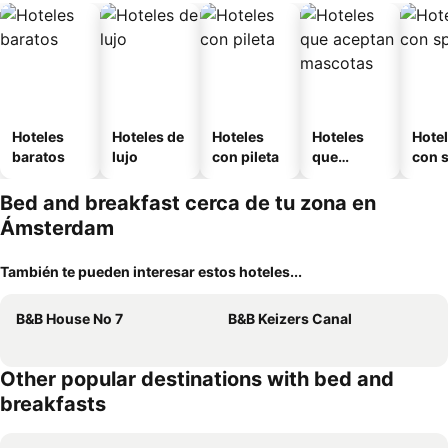
Hoteles
Hoteles de
Hoteles
Hoteles
Hote
baratos
lujo
con pileta
que
con 
aceptan
mascotas
Bed and breakfast cerca de tu zona en
Ámsterdam
También te pueden interesar estos hoteles...
B&B House No 7
B&B Keizers Canal
Other popular destinations with bed and
breakfasts