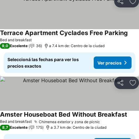
Compartir
Añ
Terrace Apartment Cyclades Free Parking
Bed and breakfast
9,0
Excelente
36
a 7.4 km de: Centro de la ciudad
Seleccioná las fechas para ver los
Ver precios
precios exactos
Compartir
Añ
Amster Houseboat Bed Without Breakfast
Bed and breakfast
Chimenea exterior y zona de pícnic
8,7
Excelente
175
a 3.7 km de: Centro de la ciudad