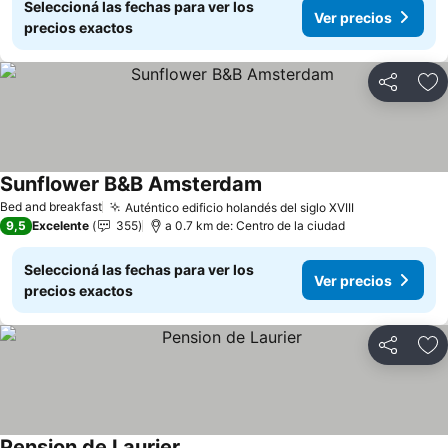
Seleccioná las fechas para ver los
Ver precios
precios exactos
Compartir
Añ
Sunflower B&B Amsterdam
Bed and breakfast
Auténtico edificio holandés del siglo XVIII
9,5
Excelente
355
a 0.7 km de: Centro de la ciudad
Seleccioná las fechas para ver los
Ver precios
precios exactos
Compartir
Añ
Pension de Laurier