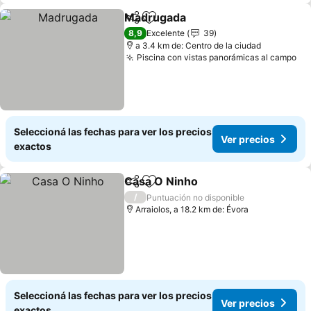
Madrugada
Compartir
Añadir a favoritos
Ver precios
8,9
Excelente
39
a 3.4 km de: Centro de la ciudad
Piscina con vistas panorámicas al campo
Ve
Seleccioná las fechas para ver los precios
Ver precios
exactos
Casa O Ninho
Compartir
Añadir a favoritos
Ver precios
/
Puntuación no disponible
Arraiolos, a 18.2 km de: Évora
Seleccioná las fechas para ver los precios
Ver precios
exactos