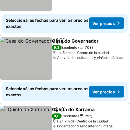
Seleccioná las fechas para ver los precios
Ver precios
exactos
Casa do Governador
Compartir
Añadir a favoritos
Ver p
9,3
Excelente
703
a 4.5 km de: Centro de la ciudad
Actividades culturales y vinícolas únicas
Ver
Seleccioná las fechas para ver los precios
Ver precios
exactos
Quinta do Xarrama
Compartir
Añadir a favoritos
Ver pre
8,8
Excelente
252
a 2.1 km de: Centro de la ciudad
Encantador diseño interior vintage
Ver pre