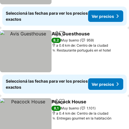
Seleccioná las fechas para ver los precios
Ver precios
exactos
Avis Guesthouse
Compartir
Añadir a favoritos
Ver preci
8,2
Muy bueno
959
a 0.6 km de: Centro de la ciudad
Restaurante portugués en el hotel
Ver prec
Seleccioná las fechas para ver los precios
Ver precios
exactos
Peacock House
Compartir
Añadir a favoritos
Ver precio
8,1
Muy bueno
1.101
a 0.4 km de: Centro de la ciudad
Entregas gourmet en la habitación
Ver pre