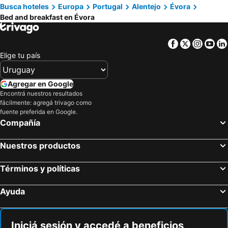
Busca hoteles
Europa
Portugal
Alentejo
Évora
Montemor-o-Novo, bed and breakfasts
Alcáçovas, bed and breakfasts
Bed and breakfast en Évora
Facebook
Twitter
Insta
Yo
Elige tu país
Agregar en Google
Encontrá nuestros resultados
fácilmente: agregá trivago como
fuente preferida en Google.
Compañía
Nuestros productos
Términos y políticas
Ayuda
Iniciá sesión y accedé a beneficios