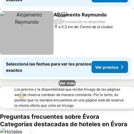
Alojamento Raymundo
Compartir
Añadir a favoritos
Ver
/
Puntuación no disponible
a 0.3 km de: Centro de la ciudad
Seleccioná las fechas para ver los precios
Ver precios
exactos
Ver más
Los precios y la disponibilidad que recibe trivago de las páginas
web de reserva cambian de manera constante. Por lo tanto, es
posible que no siempre encuentres en una página web de reserva
la misma oferta que viste en trivago.
Preguntas frecuentes sobre Évora
Categorías destacadas de hoteles en Évora