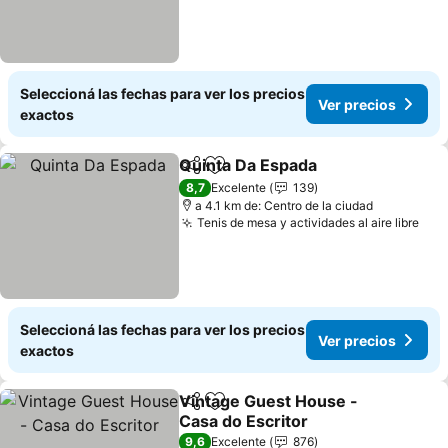
Seleccioná las fechas para ver los precios
Ver precios
exactos
Quinta Da Espada
Compartir
Añadir a favoritos
Ver prec
8,7
Excelente
139
a 4.1 km de: Centro de la ciudad
Tenis de mesa y actividades al aire libre
Ver
Seleccioná las fechas para ver los precios
Ver precios
exactos
Vintage Guest House -
Compartir
Añadir a favoritos
Casa do Escritor
Ver precios
9,6
Excelente
876