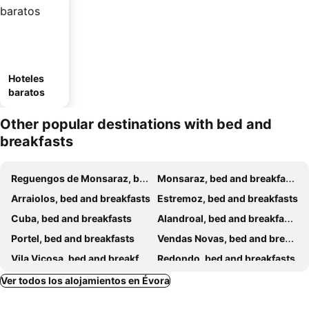
Hoteles
baratos
Other popular destinations with bed and
breakfasts
Reguengos de Monsaraz, bed and breakfasts
Monsaraz, bed and breakfasts
Arraiolos, bed and breakfasts
Estremoz, bed and breakfasts
Cuba, bed and breakfasts
Alandroal, bed and breakfasts
Portel, bed and breakfasts
Vendas Novas, bed and breakfasts
Vila Vicosa, bed and breakfasts
Redondo, bed and breakfasts
Viana do Alentejo, bed and breakfasts
Ilhas, bed and breakfasts
Ver todos los alojamientos en Évora
Vidigueira, bed and breakfasts
Sousel, bed and breakfasts