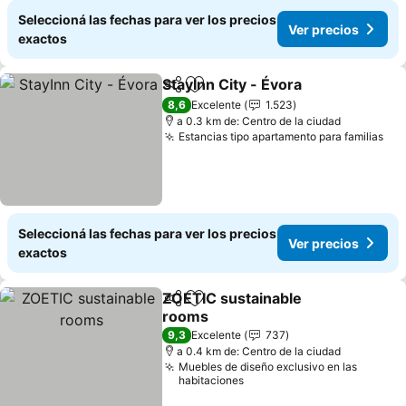
Seleccioná las fechas para ver los precios
Ver precios
exactos
StayInn City - Évora
Compartir
Añadir a favoritos
Ver pr
8,6
Excelente
1.523
a 0.3 km de: Centro de la ciudad
Estancias tipo apartamento para familias
Ver
Seleccioná las fechas para ver los precios
Ver precios
exactos
ZOETIC sustainable
Compartir
Añadir a favoritos
rooms
Ver precios
9,3
Excelente
737
a 0.4 km de: Centro de la ciudad
Muebles de diseño exclusivo en las
habitaciones