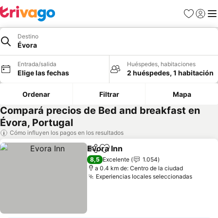
Favoritos
Iniciar 
Me
Destino
Évora
Entrada/salida
Huéspedes, habitaciones
Elige las fechas
2 huéspedes, 1 habitación
Ordenar
Filtrar
Mapa
Compará precios de Bed and breakfast en
Évora, Portugal
Cómo influyen los pagos en los resultados
Evora Inn
Compartir
Añadir a favoritos
Ver precios
8,5
Excelente
1.054
a 0.4 km de: Centro de la ciudad
Experiencias locales seleccionadas
Ver pr