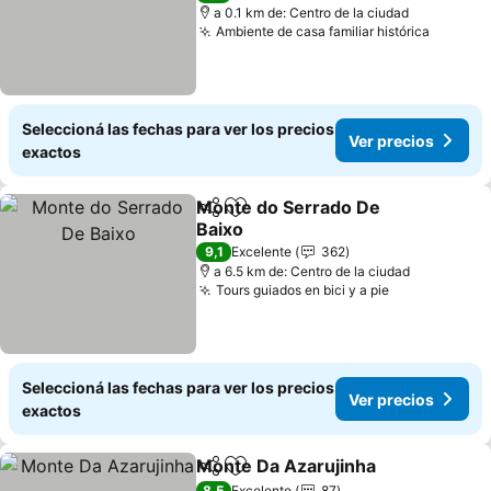
a 0.1 km de: Centro de la ciudad
Ambiente de casa familiar histórica
Ver pre
Seleccioná las fechas para ver los precios
Ver precios
exactos
Monte do Serrado De
Compartir
Añadir a favoritos
Baixo
Ver precios
9,1
Excelente
362
a 6.5 km de: Centro de la ciudad
Tours guiados en bici y a pie
Ver precios
Seleccioná las fechas para ver los precios
Ver precios
exactos
Monte Da Azarujinha
Compartir
Añadir a favoritos
Ver p
8,5
Excelente
87