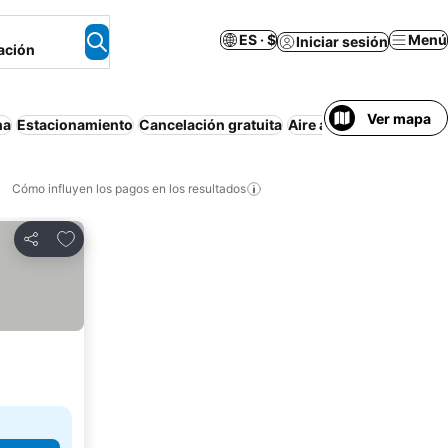
ES · $
Menú
Iniciar sesión
ación
Ver mapa
na
Estacionamiento
Cancelación gratuita
Aire acondicionado
De
Cómo influyen los pagos en los resultados
Añadir a favoritos
Compartir