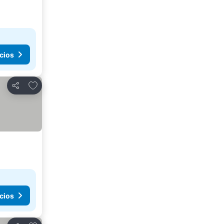
cios
Añadir a favoritos
Compartir
cios