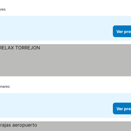
ares
Ver pre
enares
Ver pre