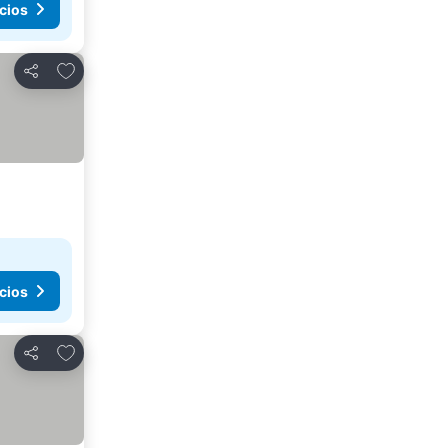
cios
Añadir a favoritos
Compartir
cios
Añadir a favoritos
Compartir