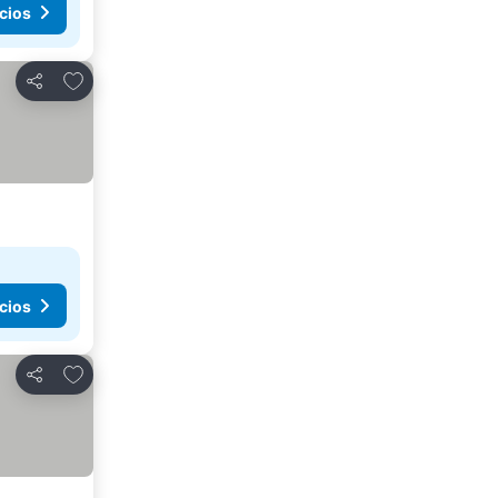
cios
Añadir a favoritos
Compartir
cios
Añadir a favoritos
Compartir