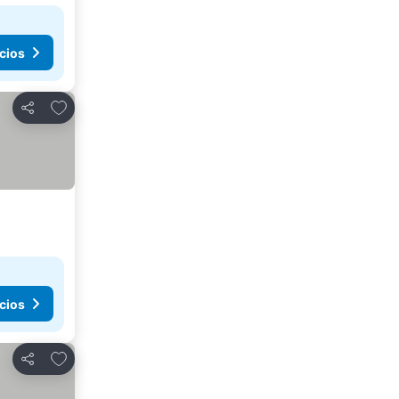
cios
Añadir a favoritos
Compartir
cios
Añadir a favoritos
Compartir