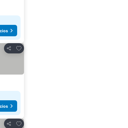
cios
Añadir a favoritos
Compartir
cios
Añadir a favoritos
Compartir