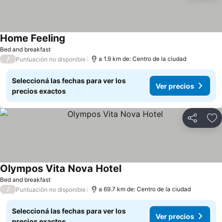
Home Feeling
Bed and breakfast
/
a 1.9 km de: Centro de la ciudad
Puntuación no disponible
Seleccioná las fechas para ver los
Ver precios
precios exactos
Compartir
Añ
Olympos Vita Nova Hotel
Bed and breakfast
/
a 69.7 km de: Centro de la ciudad
Puntuación no disponible
Seleccioná las fechas para ver los
Ver precios
precios exactos