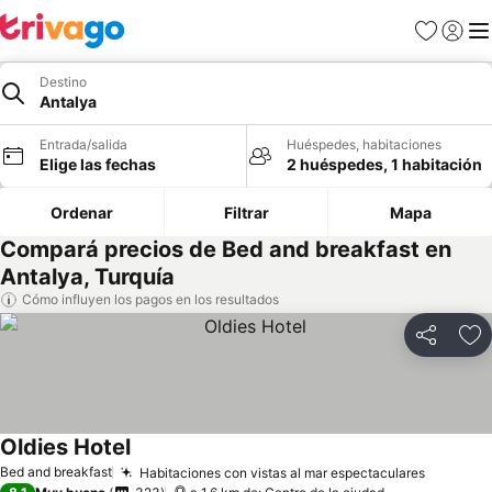
Favoritos
Iniciar 
Me
Destino
Antalya
Entrada/salida
Huéspedes, habitaciones
Elige las fechas
2 huéspedes, 1 habitación
Ordenar
Filtrar
Mapa
Compará precios de Bed and breakfast en
Antalya, Turquía
Cómo influyen los pagos en los resultados
Compartir
Añ
Oldies Hotel
Bed and breakfast
Habitaciones con vistas al mar espectaculares