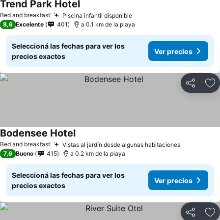
Trend Park Hotel
Bed and breakfast
Piscina infantil disponible
8,6
Excelente
401
a 0.1 km de la playa
Seleccioná las fechas para ver los
Ver precios
precios exactos
Compartir
Añ
Bodensee Hotel
Bed and breakfast
Vistas al jardín desde algunas habitaciones
7,6
Bueno
415
a 0.2 km de la playa
Seleccioná las fechas para ver los
Ver precios
precios exactos
Compartir
Añ