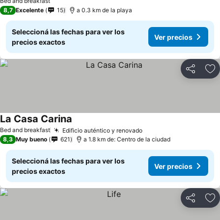
Bed and breakfast
8,7
Excelente
15
a 0.3 km de la playa
Seleccioná las fechas para ver los
Ver precios
precios exactos
Compartir
Añ
La Casa Carina
Bed and breakfast
Edificio auténtico y renovado
8,3
Muy bueno
621
a 1.8 km de: Centro de la ciudad
Seleccioná las fechas para ver los
Ver precios
precios exactos
Compartir
Añ