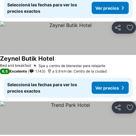
Seleccioná las fechas para ver los
Ver precios
precios exactos
Compartir
Añ
Zeynel Butik Hotel
Bed and breakfast
Spa y centro de bienestar para relajarte
8,5
Excelente
1.143
a 5.9 km de: Centro de la ciudad
Seleccioná las fechas para ver los
Ver precios
precios exactos
Compartir
Añ