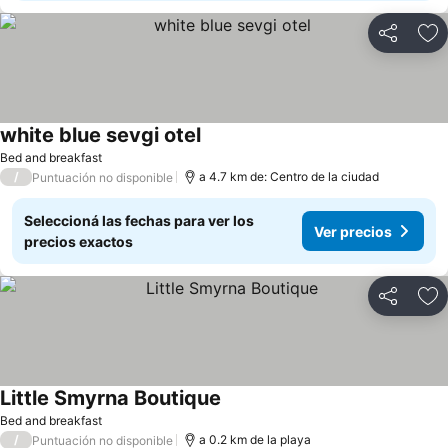
Compartir
Añ
white blue sevgi otel
Bed and breakfast
/
a 4.7 km de: Centro de la ciudad
Puntuación no disponible
Seleccioná las fechas para ver los
Ver precios
precios exactos
Compartir
Añ
Little Smyrna Boutique
Bed and breakfast
/
a 0.2 km de la playa
Puntuación no disponible