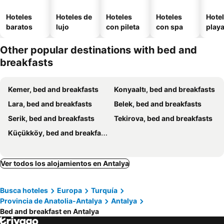
Hoteles
Hoteles de
Hoteles
Hoteles
Hotel
baratos
lujo
con pileta
con spa
play
Other popular destinations with bed and
breakfasts
Kemer, bed and breakfasts
Konyaaltı, bed and breakfasts
Lara, bed and breakfasts
Belek, bed and breakfasts
Serik, bed and breakfasts
Tekirova, bed and breakfasts
Küçükköy, bed and breakfasts
Ver todos los alojamientos en Antalya
Busca hoteles
Europa
Turquía
Provincia de Anatolia-Antalya
Antalya
Bed and breakfast en Antalya