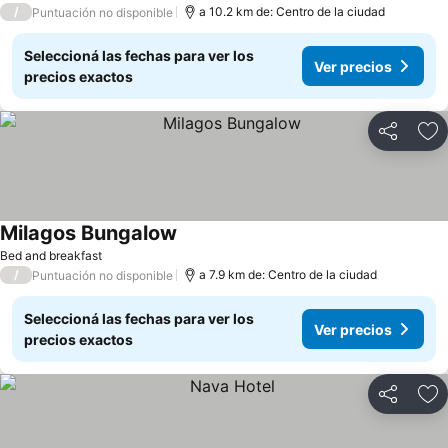
/
a 10.2 km de: Centro de la ciudad
Puntuación no disponible
Seleccioná las fechas para ver los
Ver precios
precios exactos
Compartir
Añ
Milagos Bungalow
Bed and breakfast
/
a 7.9 km de: Centro de la ciudad
Puntuación no disponible
Seleccioná las fechas para ver los
Ver precios
precios exactos
Compartir
Añ