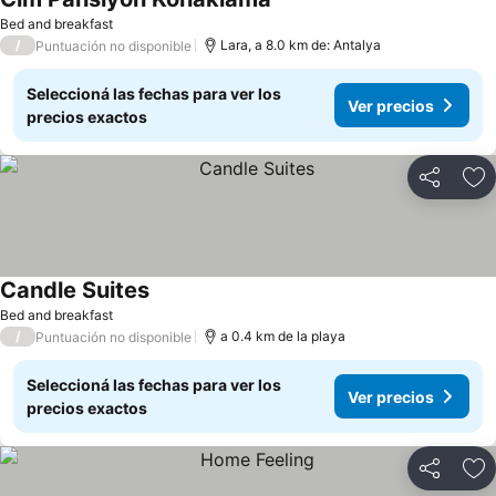
Bed and breakfast
/
Lara, a 8.0 km de: Antalya
Puntuación no disponible
Seleccioná las fechas para ver los
Ver precios
precios exactos
Compartir
Añ
Candle Suites
Bed and breakfast
/
a 0.4 km de la playa
Puntuación no disponible
Seleccioná las fechas para ver los
Ver precios
precios exactos
Compartir
Añ