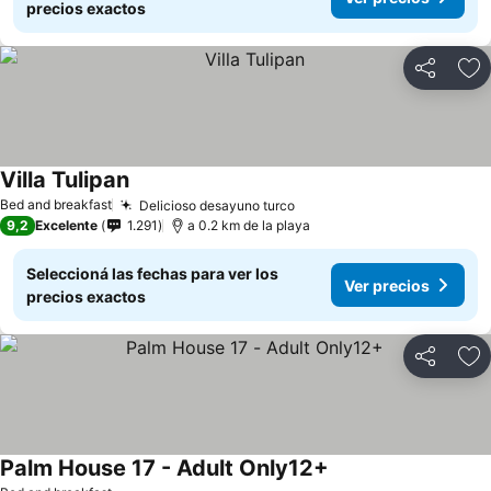
precios exactos
Compartir
Añ
Villa Tulipan
Bed and breakfast
Delicioso desayuno turco
9,2
Excelente
1.291
a 0.2 km de la playa
Seleccioná las fechas para ver los
Ver precios
precios exactos
Compartir
Añ
Palm House 17 - Adult Only12+