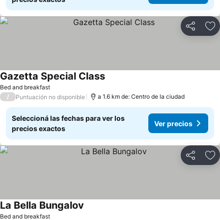
Compartir
Añ
Gazetta Special Class
Bed and breakfast
/
a 1.6 km de: Centro de la ciudad
Puntuación no disponible
Seleccioná las fechas para ver los
Ver precios
precios exactos
Compartir
Añ
La Bella Bungalov
Bed and breakfast