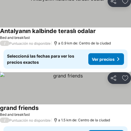
Compartir
Añ
Antalyanın kalbinde teraslı odalar
Bed and breakfast
/
a 0.9 km de: Centro de la ciudad
Puntuación no disponible
Seleccioná las fechas para ver los
Ver precios
precios exactos
Compartir
Añ
grand friends
Bed and breakfast
/
a 1.5 km de: Centro de la ciudad
Puntuación no disponible