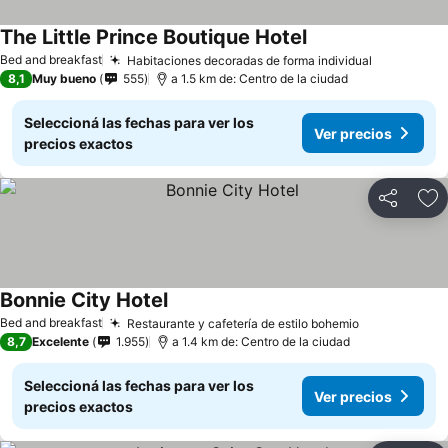
The Little Prince Boutique Hotel
Bed and breakfast
Habitaciones decoradas de forma individual
8,1
Muy bueno
555
a 1.5 km de: Centro de la ciudad
Seleccioná las fechas para ver los
Ver precios
precios exactos
Compartir
Añ
Bonnie City Hotel
Bed and breakfast
Restaurante y cafetería de estilo bohemio
8,7
Excelente
1.955
a 1.4 km de: Centro de la ciudad
Seleccioná las fechas para ver los
Ver precios
precios exactos