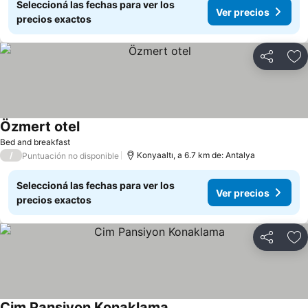
Seleccioná las fechas para ver los
Ver precios
precios exactos
Compartir
Añ
Özmert otel
Bed and breakfast
/
Konyaaltı, a 6.7 km de: Antalya
Puntuación no disponible
Seleccioná las fechas para ver los
Ver precios
precios exactos
Compartir
Añ
Cim Pansiyon Konaklama