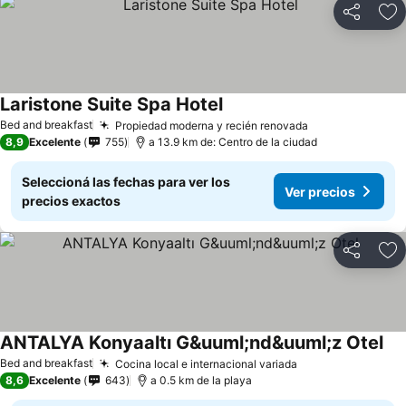
Compartir
Añ
Laristone Suite Spa Hotel
Bed and breakfast
Propiedad moderna y recién renovada
8,9
Excelente
755
a 13.9 km de: Centro de la ciudad
Seleccioná las fechas para ver los
Ver precios
precios exactos
Compartir
Añ
ANTALYA Konyaaltı G&uuml;nd&uuml;z Otel
Bed and breakfast
Cocina local e internacional variada
8,6
Excelente
643
a 0.5 km de la playa