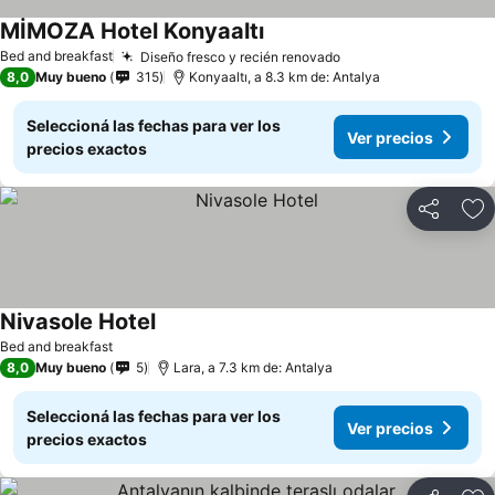
MİMOZA Hotel Konyaaltı
Bed and breakfast
Diseño fresco y recién renovado
8,0
Muy bueno
315
Konyaaltı, a 8.3 km de: Antalya
Seleccioná las fechas para ver los
Ver precios
precios exactos
Compartir
Añ
Nivasole Hotel
Bed and breakfast
8,0
Muy bueno
5
Lara, a 7.3 km de: Antalya
Seleccioná las fechas para ver los
Ver precios
precios exactos