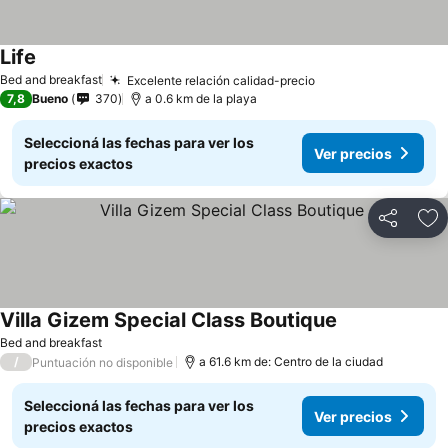
Life
Bed and breakfast
Excelente relación calidad-precio
7,8
Bueno
370
a 0.6 km de la playa
Seleccioná las fechas para ver los
Ver precios
precios exactos
Compartir
Añ
Villa Gizem Special Class Boutique
Bed and breakfast
/
a 61.6 km de: Centro de la ciudad
Puntuación no disponible
Seleccioná las fechas para ver los
Ver precios
precios exactos