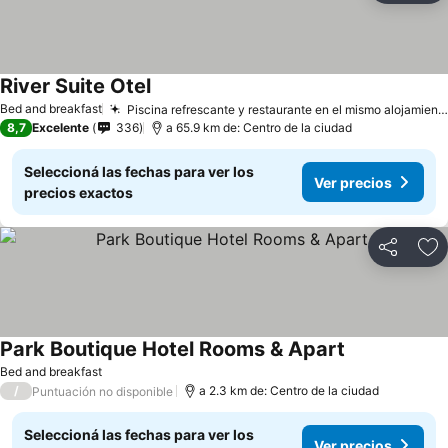
River Suite Otel
Bed and breakfast
Piscina refrescante y restaurante en el mismo alojamiento
8,7
Excelente
336
a 65.9 km de: Centro de la ciudad
Seleccioná las fechas para ver los
Ver precios
precios exactos
Compartir
Añ
Park Boutique Hotel Rooms & Apart
Bed and breakfast
/
a 2.3 km de: Centro de la ciudad
Puntuación no disponible
Seleccioná las fechas para ver los
Ver precios