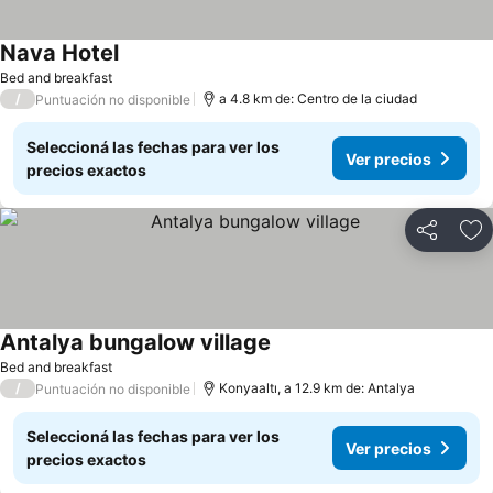
Nava Hotel
Bed and breakfast
/
a 4.8 km de: Centro de la ciudad
Puntuación no disponible
Seleccioná las fechas para ver los
Ver precios
precios exactos
Compartir
Añ
Antalya bungalow village
Bed and breakfast
/
Konyaaltı, a 12.9 km de: Antalya
Puntuación no disponible
Seleccioná las fechas para ver los
Ver precios
precios exactos