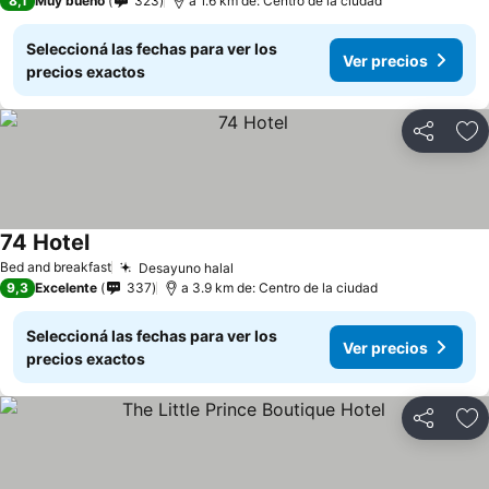
8,1
Muy bueno
323
a 1.6 km de: Centro de la ciudad
Seleccioná las fechas para ver los
Ver precios
precios exactos
Compartir
Añ
74 Hotel
Bed and breakfast
Desayuno halal
9,3
Excelente
337
a 3.9 km de: Centro de la ciudad
Seleccioná las fechas para ver los
Ver precios
precios exactos
Compartir
Añ