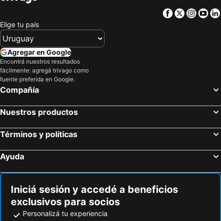
Facebook
Twitter
Insta
Yo
Elige tu país
Agregar en Google
Encontrá nuestros resultados
fácilmente: agregá trivago como
fuente preferida en Google.
Compañía
Nuestros productos
Términos y políticas
Ayuda
Iniciá sesión y accedé a beneficios
exclusivos para socios
Personalizá tu experiencia