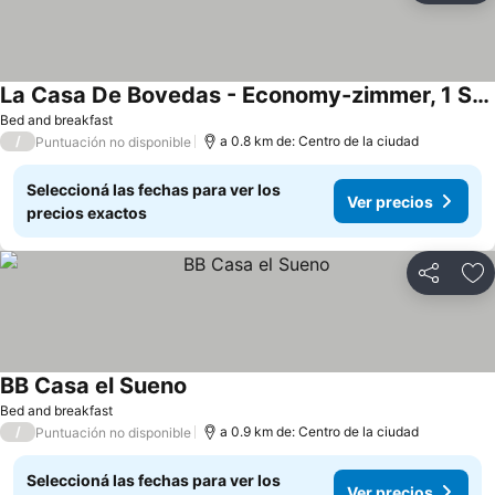
La Casa De Bovedas - Economy-zimmer, 1 Schlafzimmer
Ver precios
Bed and breakfast
/
a 0.8 km de: Centro de la ciudad
Puntuación no disponible
Seleccioná las fechas para ver los
Ver precios
precios exactos
Compartir
Añ
BB Casa el Sueno
Ver precios
Bed and breakfast
/
a 0.9 km de: Centro de la ciudad
Puntuación no disponible
Seleccioná las fechas para ver los
Ver precios