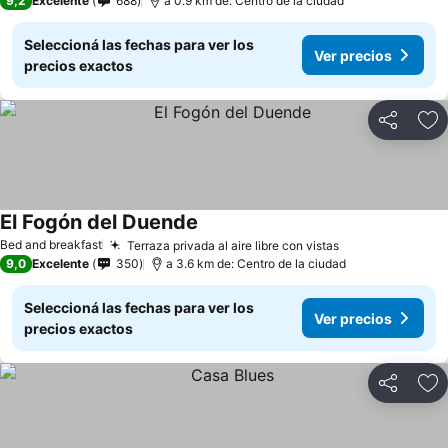
9,2
Excelente
688
a 0.9 km de: Centro de la ciudad
Seleccioná las fechas para ver los
Ver precios
precios exactos
Compartir
Añ
El Fogón del Duende
Ver precios
Bed and breakfast
Terraza privada al aire libre con vistas
Ver precios
9,0
Excelente
350
a 3.6 km de: Centro de la ciudad
Seleccioná las fechas para ver los
Ver precios
precios exactos
Compartir
Añ