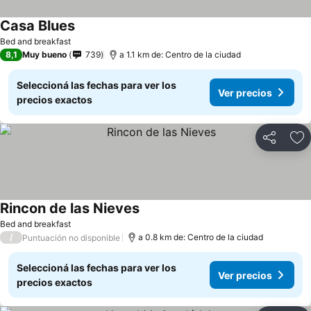
Casa Blues
Ver precios
Bed and breakfast
8,1
Muy bueno
739
a 1.1 km de: Centro de la ciudad
Seleccioná las fechas para ver los
Ver precios
precios exactos
Compartir
Añ
Rincon de las Nieves
Ver precios
Bed and breakfast
/
a 0.8 km de: Centro de la ciudad
Puntuación no disponible
Seleccioná las fechas para ver los
Ver precios
precios exactos