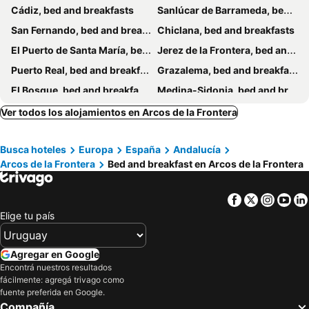
Cádiz, bed and breakfasts
Sanlúcar de Barrameda, bed and breakfasts
San Fernando, bed and breakfasts
Chiclana, bed and breakfasts
El Puerto de Santa María, bed and breakfasts
Jerez de la Frontera, bed and breakfasts
Puerto Real, bed and breakfasts
Grazalema, bed and breakfasts
El Bosque, bed and breakfasts
Medina-Sidonia, bed and breakfasts
Alcalá de los Gazules, bed and breakfasts
Jimena de la Frontera, bed and breakfasts
Ver todos los alojamientos en Arcos de la Frontera
Algodonales, bed and breakfasts
Bornos, bed and breakfasts
Busca hoteles
Europa
España
Andalucía
Villamartín, bed and breakfasts
Arcos de la Frontera
Bed and breakfast en Arcos de la Frontera
Facebook
Twitter
Insta
Yo
Elige tu país
Agregar en Google
Encontrá nuestros resultados
fácilmente: agregá trivago como
fuente preferida en Google.
Compañía