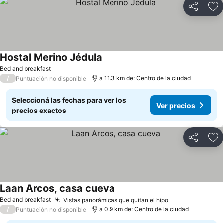
Compartir
Añ
Hostal Merino Jédula
Ver precios
Bed and breakfast
/
a 11.3 km de: Centro de la ciudad
Puntuación no disponible
Seleccioná las fechas para ver los
Ver precios
precios exactos
Compartir
Añ
Laan Arcos, casa cueva
Ver precios
Bed and breakfast
Vistas panorámicas que quitan el hipo
Ver precios
/
a 0.9 km de: Centro de la ciudad
Puntuación no disponible