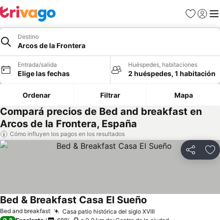
Favoritos
Iniciar 
Me
Destino
Arcos de la Frontera
Entrada/salida
Huéspedes, habitaciones
Elige las fechas
2 huéspedes, 1 habitación
Ordenar
Filtrar
Mapa
Compará precios de Bed and breakfast en
Arcos de la Frontera, España
Cómo influyen los pagos en los resultados
Compartir
Añ
Bed & Breakfast Casa El Sueño
Ver precios
Bed and breakfast
Casa patio histórica del siglo XVIII
Ver precios