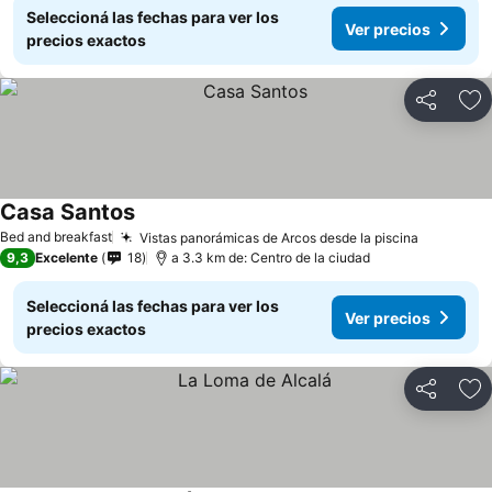
Seleccioná las fechas para ver los
Ver precios
precios exactos
Compartir
Añ
Casa Santos
Ver precios
Bed and breakfast
Vistas panorámicas de Arcos desde la piscina
Ver prec
9,3
Excelente
18
a 3.3 km de: Centro de la ciudad
Seleccioná las fechas para ver los
Ver precios
precios exactos
Compartir
Añ