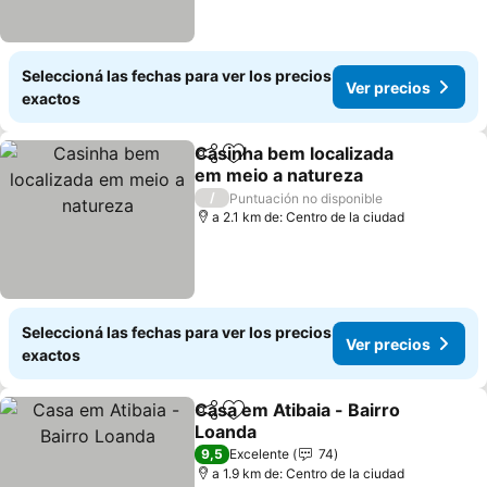
Seleccioná las fechas para ver los precios
Ver precios
exactos
Casinha bem localizada
Compartir
Añadir a favoritos
em meio a natureza
Ver precios
/
Puntuación no disponible
a 2.1 km de: Centro de la ciudad
Seleccioná las fechas para ver los precios
Ver precios
exactos
Casa em Atibaia - Bairro
Compartir
Añadir a favoritos
Loanda
Ver precios
9,5
Excelente
74
a 1.9 km de: Centro de la ciudad