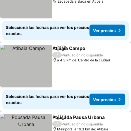
Escapada aislada en Atibaia
Ver precios
Seleccioná las fechas para ver los precios
Ver precios
exactos
Atibaia Campo
Compartir
Añadir a favoritos
Ver precios
/
Puntuación no disponible
a 4.3 km de: Centro de la ciudad
Seleccioná las fechas para ver los precios
Ver precios
exactos
Pousada Pausa Urbana
Compartir
Añadir a favoritos
Ver
/
Puntuación no disponible
Mairiporã, a 19.3 km de: Atibaia