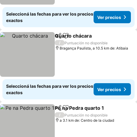
Seleccioná las fechas para ver los precios
Ver precios
exactos
Quarto chácara
Compartir
Añadir a favoritos
Ver precio
/
Puntuación no disponible
Bragança Paulista, a 10.5 km de: Atibaia
Seleccioná las fechas para ver los precios
Ver precios
exactos
Pe na Pedra quarto 1
Compartir
Añadir a favoritos
Ver p
/
Puntuación no disponible
a 3.1 km de: Centro de la ciudad