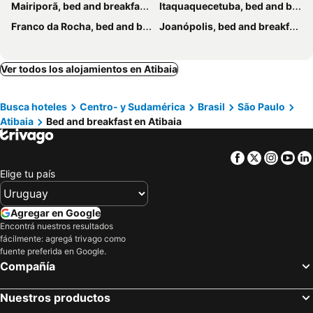
Mairiporã, bed and breakfasts
Itaquaquecetuba, bed and breakfasts
Franco da Rocha, bed and breakfasts
Joanópolis, bed and breakfasts
Ver todos los alojamientos en Atibaia
Busca hoteles
Centro- y Sudamérica
Brasil
São Paulo
Atibaia
Bed and breakfast en Atibaia
Facebook
Twitter
Insta
Yo
Elige tu país
Agregar en Google
Encontrá nuestros resultados
fácilmente: agregá trivago como
fuente preferida en Google.
Compañía
Nuestros productos