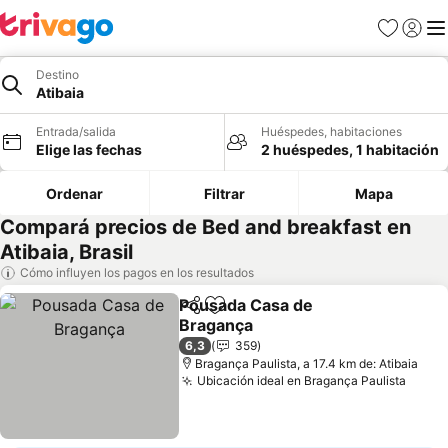
Favoritos
Iniciar 
Me
Destino
Atibaia
Entrada/salida
Huéspedes, habitaciones
Elige las fechas
2 huéspedes, 1 habitación
Ordenar
Filtrar
Mapa
Compará precios de Bed and breakfast en
Atibaia, Brasil
Cómo influyen los pagos en los resultados
Pousada Casa de
Compartir
Añadir a favoritos
Bragança
Ver precios
6,3
359
Bragança Paulista, a 17.4 km de: Atibaia
Ubicación ideal en Bragança Paulista
Ver p