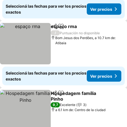
Seleccioná las fechas para ver los precios
Ver precios
exactos
espaço rma
Compartir
Añadir a favoritos
Ver precios
/
Puntuación no disponible
Bom Jesus dos Perdões, a 10.7 km de:
Atibaia
Seleccioná las fechas para ver los precios
Ver precios
exactos
Hospedagem família
Compartir
Añadir a favoritos
Pinho
Ver precios
9,7
Excelente
3
a 6.1 km de: Centro de la ciudad