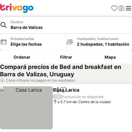
Favoritos
Iniciar 
Me
Destino
Barra de Valizas
Entrada/salida
Huéspedes, habitaciones
Elige las fechas
2 huéspedes, 1 habitación
Ordenar
Filtrar
Mapa
Compará precios de Bed and breakfast en
Barra de Valizas, Uruguay
Cómo influyen los pagos en los resultados
Casa Larica
Compartir
Añadir a favoritos
/
Puntuación no disponible
a 0.7 km de: Centro de la ciudad