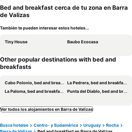
miento
Bed and breakfast cerca de tu zona en Barra
de Valizas
También te pueden interesar estos hoteles...
Tiny House
Baubo Ecocasa
Other popular destinations with bed and
breakfasts
Cabo Polonio, bed and breakfasts
La Pedrera, bed and breakfasts
La Paloma, bed and breakfasts
Punta del Diablo, bed and breakfasts
Ver todos los alojamientos en Barra de Valizas
Busca hoteles
Centro- y Sudamérica
Uruguay
Rocha
Barra de Valizas
Bed and breakfast en Barra de Valizas