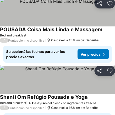
Compartir
Añ
POUSADA Coisa Mais Linda e Massagem
Bed and breakfast
/
Cascavel, a 15.8 km de: Beberibe
Puntuación no disponible
Seleccioná las fechas para ver los
Ver precios
precios exactos
Compartir
Añ
Shanti Om Refúgio Pousada e Yoga
Bed and breakfast
Desayuno delicioso con ingredientes frescos
/
Cascavel, a 16.8 km de: Beberibe
Puntuación no disponible