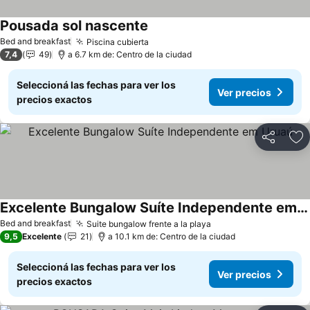
Pousada sol nascente
Bed and breakfast
Piscina cubierta
7,4
49
a 6.7 km de: Centro de la ciudad
Seleccioná las fechas para ver los
Ver precios
precios exactos
Compartir
Añ
Excelente Bungalow Suíte Independente em Uruaú
Bed and breakfast
Suite bungalow frente a la playa
9,5
Excelente
21
a 10.1 km de: Centro de la ciudad
Seleccioná las fechas para ver los
Ver precios
precios exactos