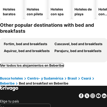
Hoteles
Hoteles
Hoteles
Hoteles de
Hote
baratos
con pileta
con spa
playa
con
esta
mien
Other popular destinations with bed and
breakfasts
Fortim, bed and breakfasts
Cascavel, bed and breakfasts
Aquiraz, bed and breakfasts
Parajuru, bed and breakfasts
Ver todos los alojamientos en Beberibe
Busca hoteles
Centro- y Sudamérica
Brasil
Ceará
Beberibe
Bed and breakfast en Beberibe
Facebook
Twitter
Insta
Yo
Elige tu país