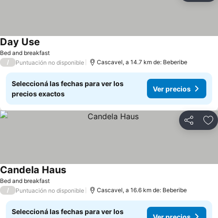
Day Use
Bed and breakfast
/
Cascavel, a 14.7 km de: Beberibe
Puntuación no disponible
Seleccioná las fechas para ver los
Ver precios
precios exactos
Compartir
Añ
Candela Haus
Bed and breakfast
/
Cascavel, a 16.6 km de: Beberibe
Puntuación no disponible
Seleccioná las fechas para ver los
Ver precios