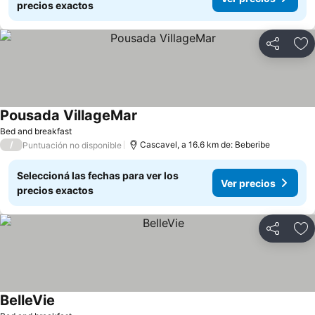
precios exactos
Compartir
Añ
Pousada VillageMar
Bed and breakfast
/
Cascavel, a 16.6 km de: Beberibe
Puntuación no disponible
Seleccioná las fechas para ver los
Ver precios
precios exactos
Compartir
Añ
BelleVie