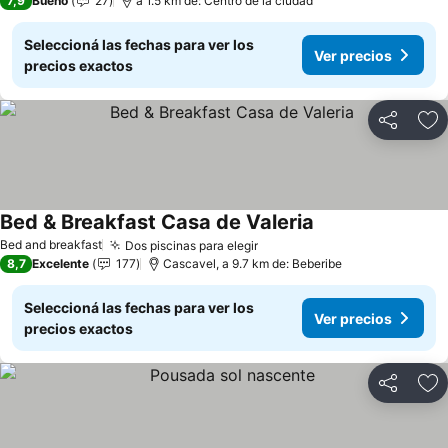
7,9
Bueno
27
a 1.5 km de: Centro de la ciudad
Seleccioná las fechas para ver los
Ver precios
precios exactos
Compartir
Añ
Bed & Breakfast Casa de Valeria
Bed and breakfast
Dos piscinas para elegir
8,7
Excelente
177
Cascavel, a 9.7 km de: Beberibe
Seleccioná las fechas para ver los
Ver precios
precios exactos
Compartir
Añ