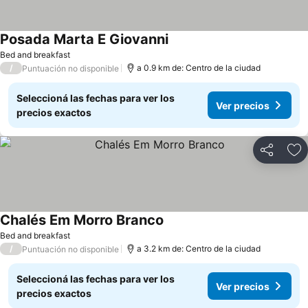
Posada Marta E Giovanni
Bed and breakfast
/
a 0.9 km de: Centro de la ciudad
Puntuación no disponible
Seleccioná las fechas para ver los
Ver precios
precios exactos
Compartir
Añ
Chalés Em Morro Branco
Bed and breakfast
/
a 3.2 km de: Centro de la ciudad
Puntuación no disponible
Seleccioná las fechas para ver los
Ver precios
precios exactos