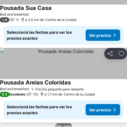
Pousada Sua Casa
Bed and breakfast
1,0
1
a 2.0 km de: Centro de la ciudad
Seleccioná las fechas para ver los
Ver precios
precios exactos
Compartir
Añ
Pousada Areias Coloridas
Bed and breakfast
Piscina pequeña para relajarte
9,5
Excelente
74
a 1.7 km de: Centro de la ciudad
Seleccioná las fechas para ver los
Ver precios
precios exactos
Ver más