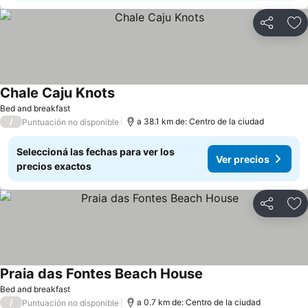
Compartir
Añ
Chale Caju Knots
Bed and breakfast
/
a 38.1 km de: Centro de la ciudad
Puntuación no disponible
Seleccioná las fechas para ver los
Ver precios
precios exactos
Compartir
Añ
Praia das Fontes Beach House
Bed and breakfast
/
a 0.7 km de: Centro de la ciudad
Puntuación no disponible