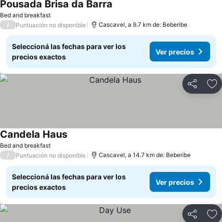
Pousada Brisa da Barra
Bed and breakfast
/
Cascavel, a 9.7 km de: Beberibe
Puntuación no disponible
Seleccioná las fechas para ver los
Ver precios
precios exactos
Compartir
Añ
Candela Haus
Bed and breakfast
/
Cascavel, a 14.7 km de: Beberibe
Puntuación no disponible
Seleccioná las fechas para ver los
Ver precios
precios exactos
Compartir
Añ