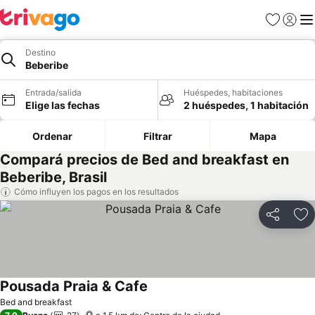
Favoritos
Iniciar 
Me
Destino
Beberibe
Entrada/salida
Huéspedes, habitaciones
Elige las fechas
2 huéspedes, 1 habitación
Ordenar
Filtrar
Mapa
Compará precios de Bed and breakfast en
Beberibe, Brasil
Cómo influyen los pagos en los resultados
Compartir
Añ
Pousada Praia & Cafe
Bed and breakfast