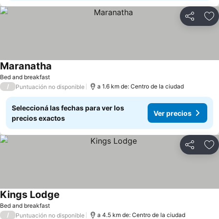
Compartir
Añ
Maranatha
Bed and breakfast
/
a 1.6 km de: Centro de la ciudad
Puntuación no disponible
Seleccioná las fechas para ver los
Ver precios
precios exactos
Compartir
Añ
Kings Lodge
Bed and breakfast
/
a 4.5 km de: Centro de la ciudad
Puntuación no disponible