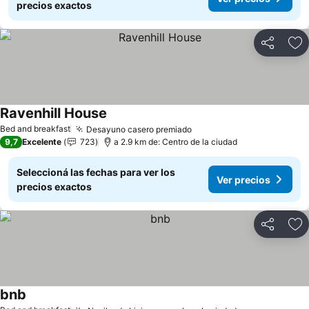
precios exactos
Compartir
Añ
Ravenhill House
Bed and breakfast
Desayuno casero premiado
9,7
Excelente
723
a 2.9 km de: Centro de la ciudad
Seleccioná las fechas para ver los
Ver precios
precios exactos
Compartir
Añ
bnb