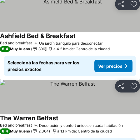
Compartir
Añ
Ashfield Bed & Breakfast
Bed and breakfast
Un jardín tranquilo para desconectar
8,4
Muy bueno
896
a 4.2 km de: Centro de la ciudad
Seleccioná las fechas para ver los
Ver precios
precios exactos
Compartir
Añ
The Warren Belfast
Bed and breakfast
Decoración y confort únicos en cada habitación
8,4
Muy bueno
2.364
a 1.1 km de: Centro de la ciudad