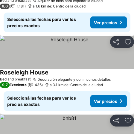
Bed and breakfast
Alquiler de bicis para explorar la ciudad
6,0
1.181
a 1.6 km de: Centro de la ciudad
Seleccioná las fechas para ver los
Ver precios
precios exactos
Compartir
Añ
Roseleigh House
Bed and breakfast
Decoración elegante y con muchos detalles
9,7
Excelente
436
a 3.1 km de: Centro de la ciudad
Seleccioná las fechas para ver los
Ver precios
precios exactos
Compartir
Añ