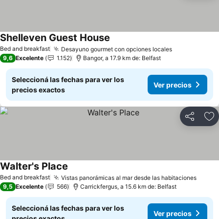
Shelleven Guest House
Bed and breakfast
Desayuno gourmet con opciones locales
9,6
Excelente
1.152
Bangor, a 17.9 km de: Belfast
Seleccioná las fechas para ver los
Ver precios
precios exactos
Compartir
Añ
Walter's Place
Bed and breakfast
Vistas panorámicas al mar desde las habitaciones
9,5
Excelente
566
Carrickfergus, a 15.6 km de: Belfast
Seleccioná las fechas para ver los
Ver precios
precios exactos