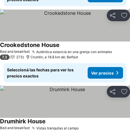
Compartir
Añ
Crookedstone House
Bed and breakfast
Auténtica estancia en una granja con animales
7,2
273
Crumlin, a 18.8 km de: Belfast
Seleccioná las fechas para ver los
Ver precios
precios exactos
Compartir
Añ
Drumhirk House
Bed and breakfast
Vistas tranquilas al campo