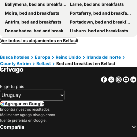
Ballymena, bed and breakfasts
Larne, bed and breakfasts
Moira, bed and breakfasts
Portaferry, bed and breakfasts
Antrim, bed and breakfasts
Portadown, bed and breakfasts
Donaghadee, bed and breakfasts
Lisburn, bed and breakfasts
Crumlin, bed and breakfasts
Dundrum, bed and breakfasts
Ver todos los alojamientos en Belfast
Bangor, bed and breakfasts
Carrickfergus, bed and breakfasts
Busca hoteles
Europa
Reino Unido
Irlanda del norte
Downpatrick, bed and breakfasts
Dromore, bed and breakfasts
County Antrim
Belfast
Bed and breakfast en Belfast
Hillsborough, bed and breakfasts
Newtownards, bed and breakfasts
Craigavon, bed and breakfasts
Lurgan, bed and breakfasts
Facebook
Twitter
Insta
Yo
Randalstown, bed and breakfasts
Ballygally, bed and breakfasts
Elige tu país
Killyleagh, bed and breakfasts
Holywood, bed and breakfasts
Newtownabbey, bed and breakfasts
Magherafelt, bed and breakfasts
Agregar en Google
Encontrá nuestros resultados
fácilmente: agregá trivago como
fuente preferida en Google.
Compañía