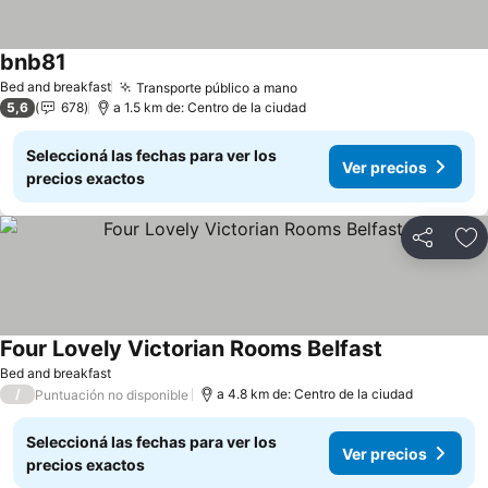
bnb81
Bed and breakfast
Transporte público a mano
5,6
678
a 1.5 km de: Centro de la ciudad
Seleccioná las fechas para ver los
Ver precios
precios exactos
Compartir
Añ
Four Lovely Victorian Rooms Belfast
Bed and breakfast
/
a 4.8 km de: Centro de la ciudad
Puntuación no disponible
Seleccioná las fechas para ver los
Ver precios
precios exactos