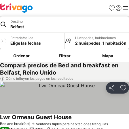
Favoritos
Iniciar 
Me
Destino
Belfast
Entrada/salida
Huéspedes, habitaciones
Elige las fechas
2 huéspedes, 1 habitación
Ordenar
Filtrar
Mapa
Compará precios de Bed and breakfast en
Belfast, Reino Unido
Cómo influyen los pagos en los resultados
Compartir
Añ
Lwr Ormeau Guest House
Bed and breakfast
Ventanas triples para habitaciones tranquilas