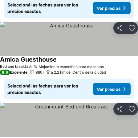
Seleccioná las fechas para ver los
Ver precios
precios exactos
Compartir
Añ
Amica Guesthouse
Bed and breakfast
Alojamiento específico para mascotas
8,6
Excelente
980
a 2.2 km de: Centro de la ciudad
Seleccioná las fechas para ver los
Ver precios
precios exactos
Compartir
Añ