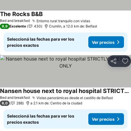
The Rocks B&B
Bed and breakfast
Entorno rural tranquilo con vistas
9,9
Excelente
430
Crumlin, a 12.0 km de: Belfast
Seleccioná las fechas para ver los
Ver precios
precios exactos
Compartir
Añ
Nansen house next to royal hospital STRICTLY OVER 25 ONLY
Bed and breakfast
Vistas panorámicas desde el castillo de Belfast
6,0
288
a 2.1 km de: Centro de la ciudad
Seleccioná las fechas para ver los
Ver precios
precios exactos