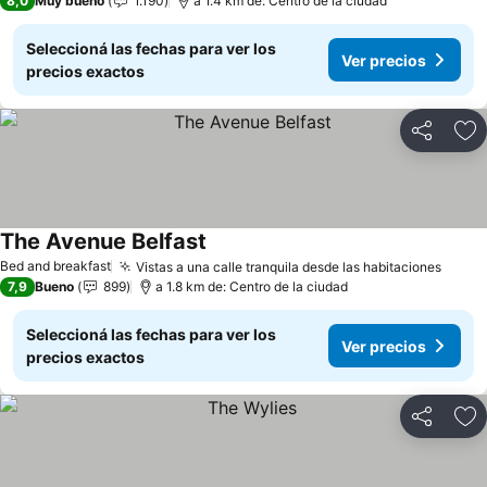
8,0
Muy bueno
1.190
a 1.4 km de: Centro de la ciudad
Seleccioná las fechas para ver los
Ver precios
precios exactos
Compartir
Añ
The Avenue Belfast
Bed and breakfast
Vistas a una calle tranquila desde las habitaciones
7,9
Bueno
899
a 1.8 km de: Centro de la ciudad
Seleccioná las fechas para ver los
Ver precios
precios exactos
Compartir
Añ