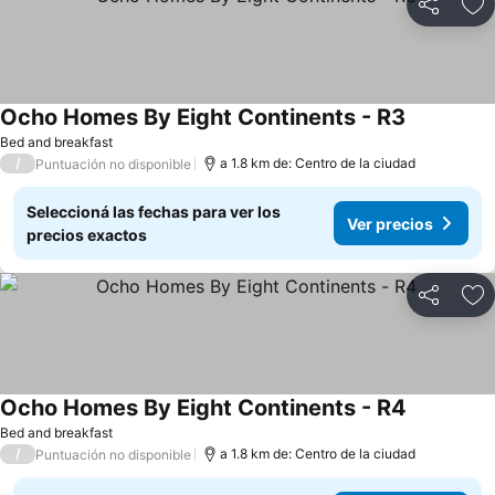
Compartir
Añ
Ocho Homes By Eight Continents - R3
Bed and breakfast
/
a 1.8 km de: Centro de la ciudad
Puntuación no disponible
Seleccioná las fechas para ver los
Ver precios
precios exactos
Compartir
Añ
Ocho Homes By Eight Continents - R4
Bed and breakfast
/
a 1.8 km de: Centro de la ciudad
Puntuación no disponible