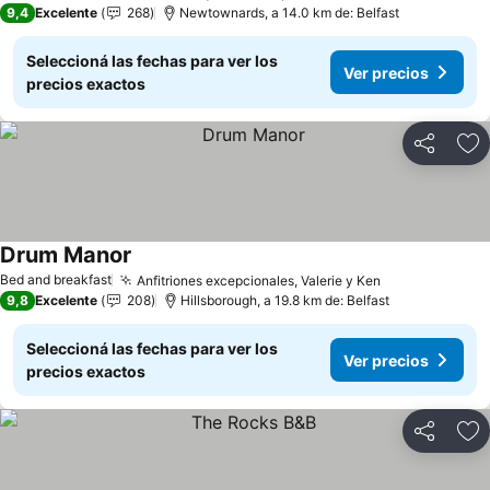
9,4
Excelente
268
Newtownards, a 14.0 km de: Belfast
Seleccioná las fechas para ver los
Ver precios
precios exactos
Compartir
Añ
Drum Manor
Bed and breakfast
Anfitriones excepcionales, Valerie y Ken
9,8
Excelente
208
Hillsborough, a 19.8 km de: Belfast
Seleccioná las fechas para ver los
Ver precios
precios exactos
Compartir
Añ