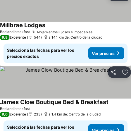
Millbrae Lodges
Bed and breakfast
Alojamientos lujosos e impecables
9,8
Excelente
544
a 14.1 km de: Centro de la ciudad
Seleccioná las fechas para ver los
Ver precios
precios exactos
Compartir
Añ
James Clow Boutique Bed & Breakfast
Bed and breakfast
9,6
Excelente
233
a 1.4 km de: Centro de la ciudad
Seleccioná las fechas para ver los
Ver precios