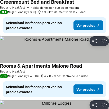
Greenmount Bed and Breakfast
Bed and breakfast
Habitaciones con suelos de madera
8,1
Muy bueno
666
a 3.9 km de: Centro de la ciudad
Seleccioná las fechas para ver los
Ver precios
precios exactos
Compartir
Añ
Rooms & Apartments Malone Road
Bed and breakfast
8,2
Muy bueno
4.016
a 2.0 km de: Centro de la ciudad
Seleccioná las fechas para ver los
Ver precios
precios exactos
Compartir
Añ