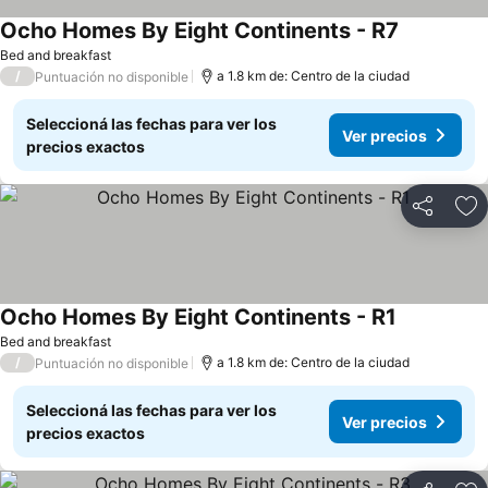
Ocho Homes By Eight Continents - R7
Bed and breakfast
/
a 1.8 km de: Centro de la ciudad
Puntuación no disponible
Seleccioná las fechas para ver los
Ver precios
precios exactos
Compartir
Añ
Ocho Homes By Eight Continents - R1
Bed and breakfast
/
a 1.8 km de: Centro de la ciudad
Puntuación no disponible
Seleccioná las fechas para ver los
Ver precios
precios exactos