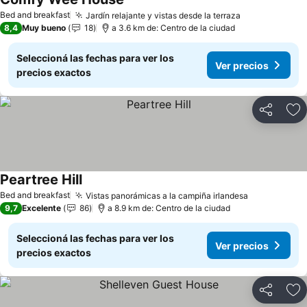
Bed and breakfast
Jardín relajante y vistas desde la terraza
8,4
Muy bueno
18
a 3.6 km de: Centro de la ciudad
Seleccioná las fechas para ver los
Ver precios
precios exactos
Compartir
Añ
Peartree Hill
Bed and breakfast
Vistas panorámicas a la campiña irlandesa
9,7
Excelente
86
a 8.9 km de: Centro de la ciudad
Seleccioná las fechas para ver los
Ver precios
precios exactos
Compartir
Añ