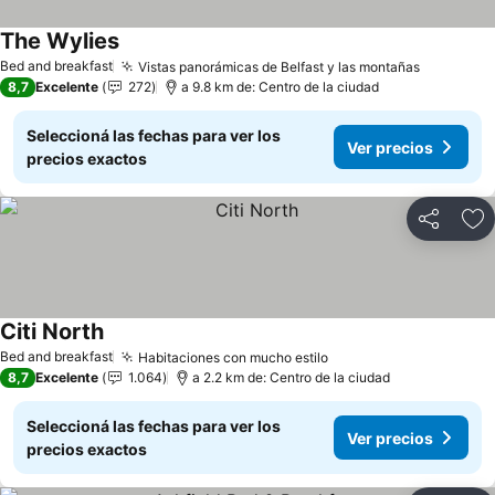
The Wylies
Bed and breakfast
Vistas panorámicas de Belfast y las montañas
8,7
Excelente
272
a 9.8 km de: Centro de la ciudad
Seleccioná las fechas para ver los
Ver precios
precios exactos
Compartir
Añ
Citi North
Bed and breakfast
Habitaciones con mucho estilo
8,7
Excelente
1.064
a 2.2 km de: Centro de la ciudad
Seleccioná las fechas para ver los
Ver precios
precios exactos