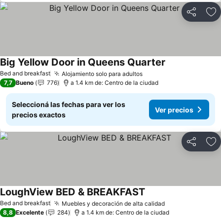
Compartir
Añ
Big Yellow Door in Queens Quarter
Bed and breakfast
Alojamiento solo para adultos
7,7
Bueno
776
a 1.4 km de: Centro de la ciudad
Seleccioná las fechas para ver los
Ver precios
precios exactos
Compartir
Añ
LoughView BED & BREAKFAST
Bed and breakfast
Muebles y decoración de alta calidad
8,8
Excelente
284
a 1.4 km de: Centro de la ciudad