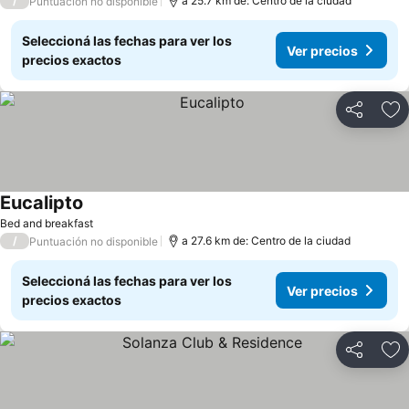
/
a 25.7 km de: Centro de la ciudad
Puntuación no disponible
Seleccioná las fechas para ver los
Ver precios
precios exactos
Compartir
Añ
Eucalipto
Ver precios
Bed and breakfast
/
a 27.6 km de: Centro de la ciudad
Puntuación no disponible
Seleccioná las fechas para ver los
Ver precios
precios exactos
Compartir
Añ