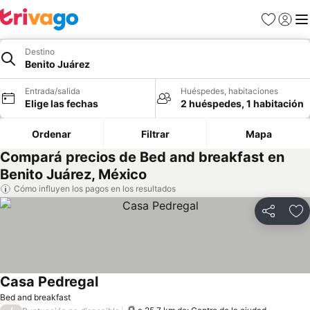
Favoritos
Iniciar 
Me
Destino
Benito Juárez
Entrada/salida
Huéspedes, habitaciones
Elige las fechas
2 huéspedes, 1 habitación
Ordenar
Filtrar
Mapa
Compará precios de Bed and breakfast en
Benito Juárez, México
Cómo influyen los pagos en los resultados
Compartir
Añ
Casa Pedregal
Ver precios
Bed and breakfast