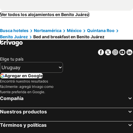
Ver todos los alojamientos en Benito Juárez
Busca hoteles
Norteamérica
México
Quintana Roo
Benito Juárez
Bed and breakfast en Benito Juárez
Facebook
Twitter
Insta
Yo
Elige tu país
Agregar en Google
Encontrá nuestros resultados
fácilmente: agregá trivago como
fuente preferida en Google.
Compañía
Nuestros productos
Términos y políticas