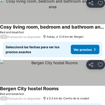
Compartir
Añ
Cosy living room, bedroom and bathroom and kitchen area
Bed and breakfast
/
Askøy, a 12.9 km de: Bergen
Puntuación no disponible
Seleccioná las fechas para ver los
Ver precios
precios exactos
Compartir
Añ
Bergen City hostel Rooms
Bed and breakfast
/
a 0.5 km de: Centro de la ciudad
Puntuación no disponible