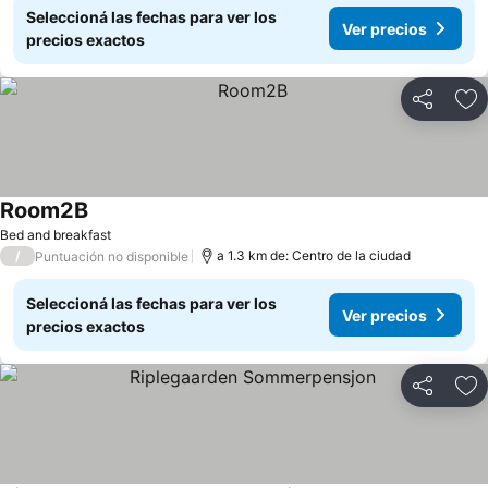
Seleccioná las fechas para ver los
Ver precios
precios exactos
Compartir
Añ
Room2B
Bed and breakfast
/
a 1.3 km de: Centro de la ciudad
Puntuación no disponible
Seleccioná las fechas para ver los
Ver precios
precios exactos
Compartir
Añ