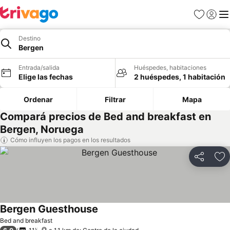
Favoritos
Iniciar 
Me
Destino
Bergen
Entrada/salida
Huéspedes, habitaciones
Elige las fechas
2 huéspedes, 1 habitación
Ordenar
Filtrar
Mapa
Compará precios de Bed and breakfast en
Bergen, Noruega
Cómo influyen los pagos en los resultados
Compartir
Añ
Bergen Guesthouse
Bed and breakfast