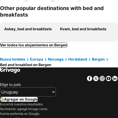
aceptan
estaciona
mascotas
miento
Other popular destinations with bed and
breakfasts
Askøy, bed and breakfasts
Kvam, bed and breakfasts
Ver todos los alojamientos en Bergen
Busca hoteles
Europa
Noruega
Hordaland
Bergen
Bed and breakfast en Bergen
Facebook
Twitter
Insta
Yo
Elige tu país
Agregar en Google
Encontrá nuestros resultados
fácilmente: agregá trivago como
fuente preferida en Google.