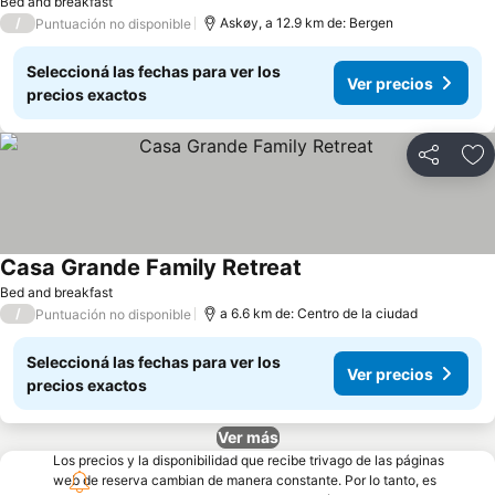
Bed and breakfast
/
Askøy, a 12.9 km de: Bergen
Puntuación no disponible
Seleccioná las fechas para ver los
Ver precios
precios exactos
Compartir
Añ
Casa Grande Family Retreat
Bed and breakfast
/
a 6.6 km de: Centro de la ciudad
Puntuación no disponible
Seleccioná las fechas para ver los
Ver precios
precios exactos
Ver más
Los precios y la disponibilidad que recibe trivago de las páginas
web de reserva cambian de manera constante. Por lo tanto, es