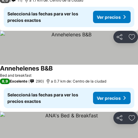
6,0
11
a 1.1 km de: Centro de la ciudad
Seleccioná las fechas para ver los
Ver precios
precios exactos
Compartir
Añ
Annehelenes B&B
Bed and breakfast
8,9
Excelente
290
a 0.7 km de: Centro de la ciudad
Seleccioná las fechas para ver los
Ver precios
precios exactos
Compartir
Añ