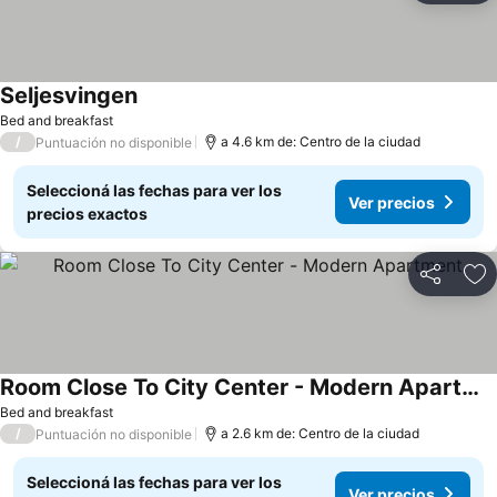
Seljesvingen
Bed and breakfast
/
a 4.6 km de: Centro de la ciudad
Puntuación no disponible
Seleccioná las fechas para ver los
Ver precios
precios exactos
Compartir
Añ
Room Close To City Center - Modern Apartment
Bed and breakfast
/
a 2.6 km de: Centro de la ciudad
Puntuación no disponible
Seleccioná las fechas para ver los
Ver precios