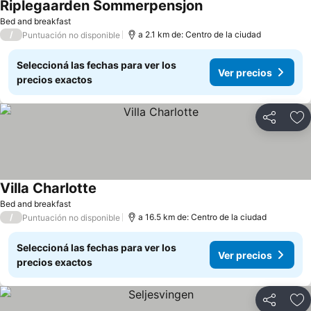
Riplegaarden Sommerpensjon
Bed and breakfast
/
a 2.1 km de: Centro de la ciudad
Puntuación no disponible
Seleccioná las fechas para ver los
Ver precios
precios exactos
Compartir
Añ
Villa Charlotte
Bed and breakfast
/
a 16.5 km de: Centro de la ciudad
Puntuación no disponible
Seleccioná las fechas para ver los
Ver precios
precios exactos
Compartir
Añ