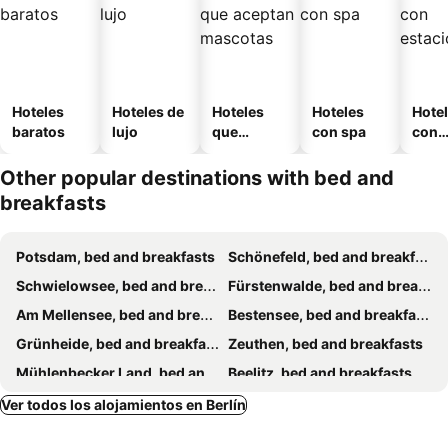
Hoteles
Hoteles de
Hoteles
Hoteles
Hote
baratos
lujo
que
con spa
con
aceptan
esta
mascotas
mien
Other popular destinations with bed and
breakfasts
Potsdam, bed and breakfasts
Schönefeld, bed and breakfasts
Schwielowsee, bed and breakfasts
Fürstenwalde, bed and breakfasts
Am Mellensee, bed and breakfasts
Bestensee, bed and breakfasts
Grünheide, bed and breakfasts
Zeuthen, bed and breakfasts
Mühlenbecker Land, bed and breakfasts
Beelitz, bed and breakfasts
Spreenhagen, bed and breakfasts
Wustermark, bed and breakfasts
Ver todos los alojamientos en Berlín
Strausberg, bed and breakfasts
Zossen, bed and breakfasts