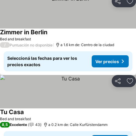
Compartir
Añ
Zimmer in Berlin
Ver precios
Bed and breakfast
/
a 1.6 km de: Centro de la ciudad
Puntuación no disponible
Seleccioná las fechas para ver los
Ver precios
precios exactos
Compartir
Añ
Tu Casa
Ver precios
Bed and breakfast
8,5
Excelente
43
a 0.2 km de: Calle Kurfürstendamm