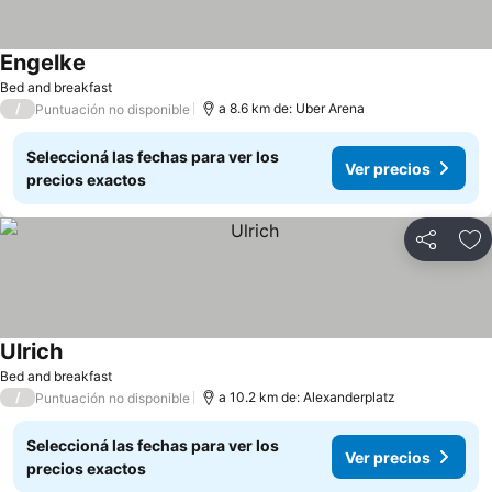
Engelke
Ver precios
Bed and breakfast
/
a 8.6 km de: Uber Arena
Puntuación no disponible
Seleccioná las fechas para ver los
Ver precios
precios exactos
Compartir
Añ
Ulrich
Ver precios
Bed and breakfast
/
a 10.2 km de: Alexanderplatz
Puntuación no disponible
Seleccioná las fechas para ver los
Ver precios
precios exactos