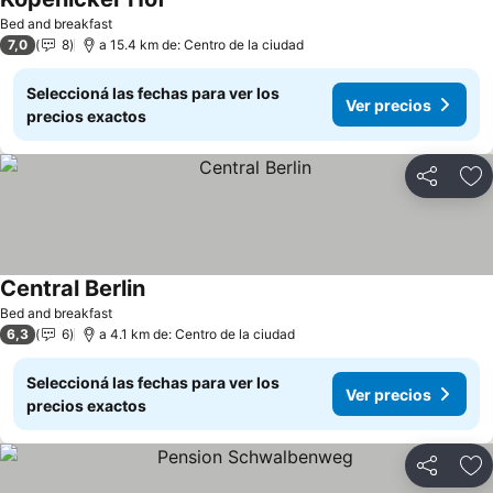
Ver precios
Bed and breakfast
7,0
8
a 15.4 km de: Centro de la ciudad
Seleccioná las fechas para ver los
Ver precios
precios exactos
Compartir
Añ
Central Berlin
Ver precios
Bed and breakfast
6,3
6
a 4.1 km de: Centro de la ciudad
Seleccioná las fechas para ver los
Ver precios
precios exactos
Compartir
Añ