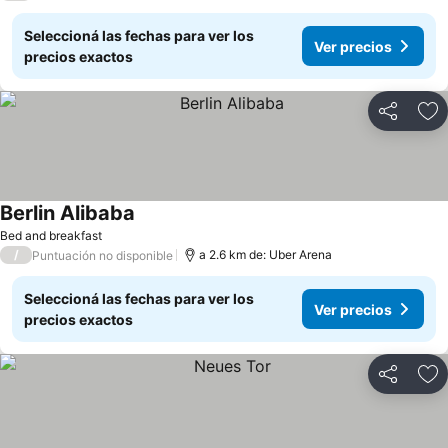
Seleccioná las fechas para ver los
Ver precios
precios exactos
Compartir
Añ
Berlin Alibaba
Ver precios
Bed and breakfast
/
a 2.6 km de: Uber Arena
Puntuación no disponible
Seleccioná las fechas para ver los
Ver precios
precios exactos
Compartir
Añ