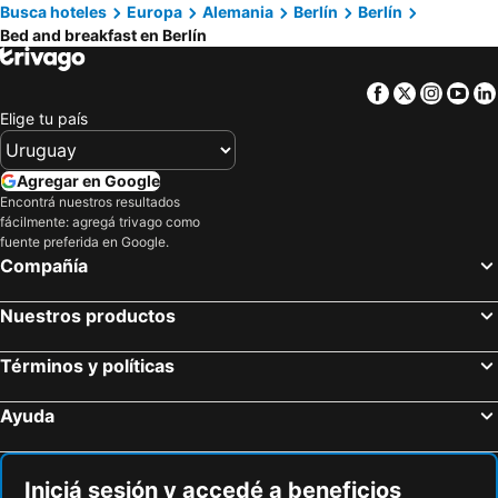
Busca hoteles
Europa
Alemania
Berlín
Berlín
Blankenfelde-Mahlow, bed and breakfasts
Bed and breakfast en Berlín
Facebook
Twitter
Insta
Yo
Elige tu país
Agregar en Google
Encontrá nuestros resultados
fácilmente: agregá trivago como
fuente preferida en Google.
Compañía
Nuestros productos
Términos y políticas
Ayuda
Iniciá sesión y accedé a beneficios