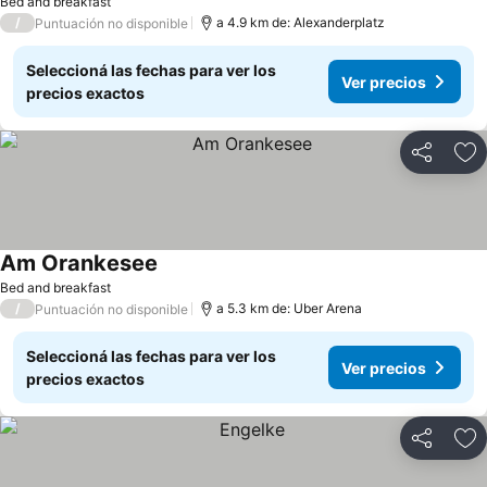
Bed and breakfast
/
a 4.9 km de: Alexanderplatz
Puntuación no disponible
Seleccioná las fechas para ver los
Ver precios
precios exactos
Compartir
Añ
Am Orankesee
Ver precios
Bed and breakfast
/
a 5.3 km de: Uber Arena
Puntuación no disponible
Seleccioná las fechas para ver los
Ver precios
precios exactos
Compartir
Añ