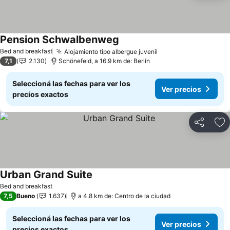
Pension Schwalbenweg
Ver precios
Bed and breakfast
Alojamiento tipo albergue juvenil
Ver precios
7,1
2.130
Schönefeld, a 16.9 km de: Berlín
Seleccioná las fechas para ver los
Ver precios
precios exactos
Compartir
Añ
Urban Grand Suite
Ver precios
Bed and breakfast
7,5
Bueno
1.637
a 4.8 km de: Centro de la ciudad
Seleccioná las fechas para ver los
Ver precios
precios exactos