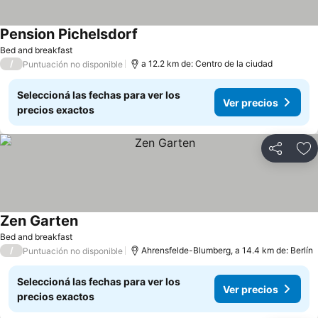
Pension Pichelsdorf
Ver precios
Bed and breakfast
/
a 12.2 km de: Centro de la ciudad
Puntuación no disponible
Seleccioná las fechas para ver los
Ver precios
precios exactos
Compartir
Añ
Zen Garten
Ver precios
Bed and breakfast
/
Ahrensfelde-Blumberg, a 14.4 km de: Berlín
Puntuación no disponible
Seleccioná las fechas para ver los
Ver precios
precios exactos