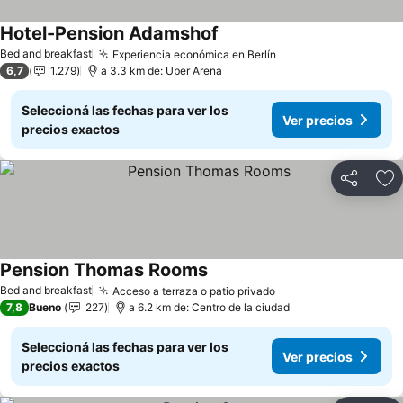
Hotel-Pension Adamshof
Ver precios
Bed and breakfast
Experiencia económica en Berlín
Ver precios
6,7
1.279
a 3.3 km de: Uber Arena
Seleccioná las fechas para ver los
Ver precios
precios exactos
Compartir
Añ
Pension Thomas Rooms
Ver precios
Bed and breakfast
Acceso a terraza o patio privado
Ver precios
7,8
Bueno
227
a 6.2 km de: Centro de la ciudad
Seleccioná las fechas para ver los
Ver precios
precios exactos