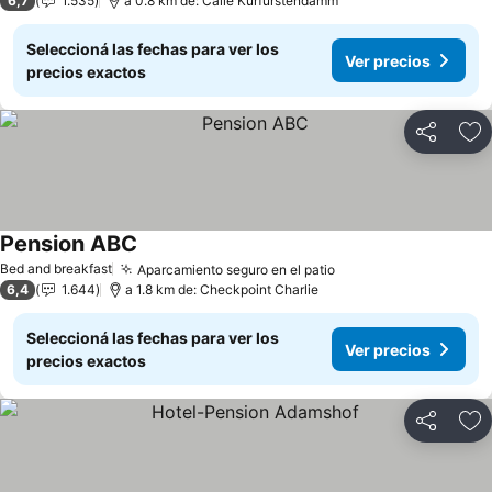
6,7
1.535
a 0.8 km de: Calle Kurfürstendamm
Seleccioná las fechas para ver los
Ver precios
precios exactos
Compartir
Añ
Pension ABC
Ver precios
Bed and breakfast
Aparcamiento seguro en el patio
Ver precios
6,4
1.644
a 1.8 km de: Checkpoint Charlie
Seleccioná las fechas para ver los
Ver precios
precios exactos
Compartir
Añ