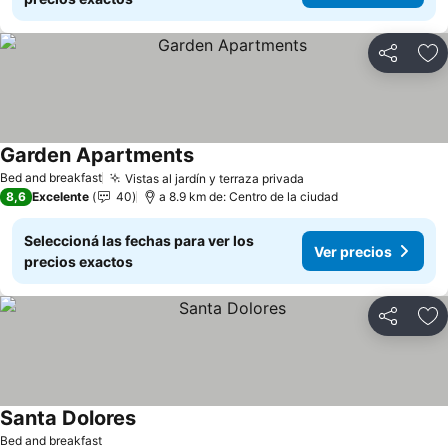
Compartir
Añ
Garden Apartments
Ver precios
Bed and breakfast
Vistas al jardín y terraza privada
Ver precios
8,6
Excelente
40
a 8.9 km de: Centro de la ciudad
Seleccioná las fechas para ver los
Ver precios
precios exactos
Compartir
Añ
Santa Dolores
Ver precios
Bed and breakfast