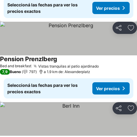
Seleccioná las fechas para ver los
Ver precios
precios exactos
Compartir
Añ
Pension Prenzlberg
Ver precios
Bed and breakfast
Vistas tranquilas al patio ajardinado
Ver precios
7,9
Bueno
797
a 1.9 km de: Alexanderplatz
Seleccioná las fechas para ver los
Ver precios
precios exactos
Compartir
Añ