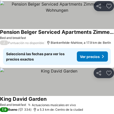
Compartir
Añ
Pension Belger Serviced Apartments Zimmer und Wohnungen
Ver precios
Bed and breakfast
/
Blankenfelde-Mahlow, a 17.9 km de: Berlín
Puntuación no disponible
Seleccioná las fechas para ver los
Ver precios
precios exactos
Compartir
Añ
King David Garden
Ver precios
Bed and breakfast
Actuaciones musicales en vivo
Ver precios
7,9
Bueno
334
a 5.3 km de: Centro de la ciudad