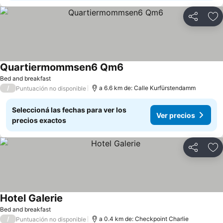
Compartir
Añ
Quartiermommsen6 Qm6
Ver precios
Bed and breakfast
/
a 6.6 km de: Calle Kurfürstendamm
Puntuación no disponible
Seleccioná las fechas para ver los
Ver precios
precios exactos
Compartir
Añ
Hotel Galerie
Ver precios
Bed and breakfast
/
a 0.4 km de: Checkpoint Charlie
Puntuación no disponible