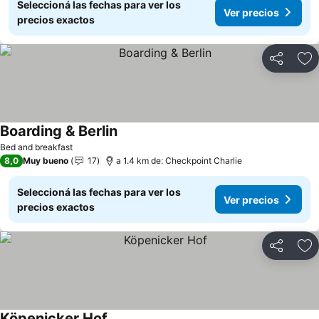
Seleccioná las fechas para ver los
Ver precios
precios exactos
Compartir
Añ
Boarding & Berlin
Ver precios
Bed and breakfast
8,0
Muy bueno
17
a 1.4 km de: Checkpoint Charlie
Seleccioná las fechas para ver los
Ver precios
precios exactos
Compartir
Añ
Köpenicker Hof