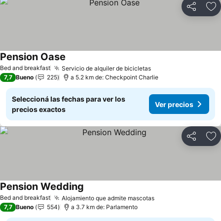
Compartir
Añ
Pension Oase
Ver precios
Bed and breakfast
Servicio de alquiler de bicicletas
Ver precios
7,7
Bueno
225
a 5.2 km de: Checkpoint Charlie
Seleccioná las fechas para ver los
Ver precios
precios exactos
Compartir
Añ
Pension Wedding
Ver precios
Bed and breakfast
Alojamiento que admite mascotas
Ver precios
7,7
Bueno
554
a 3.7 km de: Parlamento