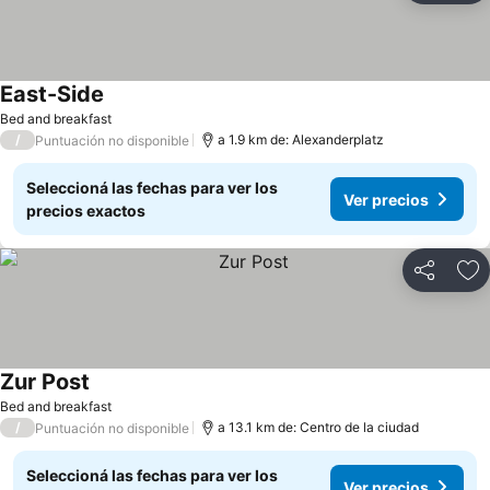
East-Side
Ver precios
Bed and breakfast
/
a 1.9 km de: Alexanderplatz
Puntuación no disponible
Seleccioná las fechas para ver los
Ver precios
precios exactos
Compartir
Añ
Zur Post
Ver precios
Bed and breakfast
/
a 13.1 km de: Centro de la ciudad
Puntuación no disponible
Seleccioná las fechas para ver los
Ver precios