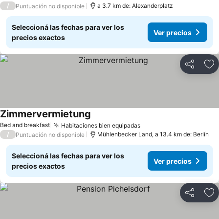
/
a 3.7 km de: Alexanderplatz
Puntuación no disponible
Seleccioná las fechas para ver los
Ver precios
precios exactos
Compartir
Añ
Zimmervermietung
Ver precios
Bed and breakfast
Habitaciones bien equipadas
Ver precios
/
Mühlenbecker Land, a 13.4 km de: Berlín
Puntuación no disponible
Seleccioná las fechas para ver los
Ver precios
precios exactos
Compartir
Añ