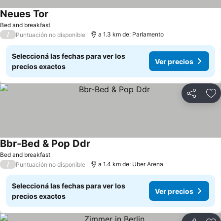
Neues Tor
Ver precios
Bed and breakfast
/
a 1.3 km de: Parlamento
Puntuación no disponible
Seleccioná las fechas para ver los
Ver precios
precios exactos
Compartir
Añ
Bbr-Bed & Pop Ddr
Ver precios
Bed and breakfast
/
a 1.4 km de: Uber Arena
Puntuación no disponible
Seleccioná las fechas para ver los
Ver precios
precios exactos