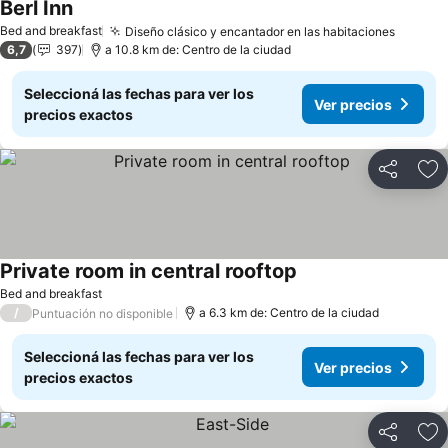
Berl Inn
Ver precios
Bed and breakfast
Diseño clásico y encantador en las habitaciones
Ver pr
6,7
397
a 10.8 km de: Centro de la ciudad
Seleccioná las fechas para ver los
Ver precios
precios exactos
Compartir
Añ
Private room in central rooftop
Ver precios
Bed and breakfast
/
a 6.3 km de: Centro de la ciudad
Puntuación no disponible
Seleccioná las fechas para ver los
Ver precios
precios exactos
Compartir
Añ