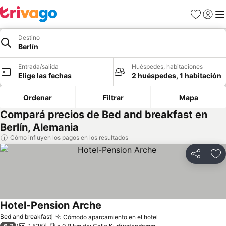
Favoritos
Iniciar 
Me
Destino
Berlín
Entrada/salida
Huéspedes, habitaciones
Elige las fechas
2 huéspedes, 1 habitación
Ordenar
Filtrar
Mapa
Compará precios de Bed and breakfast en
Berlín, Alemania
Cómo influyen los pagos en los resultados
Compartir
Añ
Hotel-Pension Arche
Ver precios
Bed and breakfast
Cómodo aparcamiento en el hotel
Ver precios