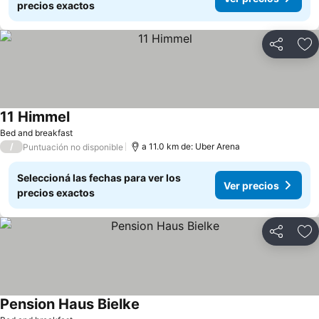
precios exactos
Compartir
Añ
11 Himmel
Ver precios
Bed and breakfast
/
a 11.0 km de: Uber Arena
Puntuación no disponible
Seleccioná las fechas para ver los
Ver precios
precios exactos
Compartir
Añ
Pension Haus Bielke
Ver precios