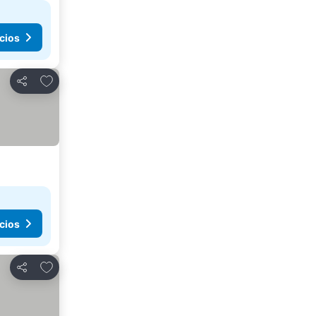
cios
Añadir a favoritos
Compartir
cios
Añadir a favoritos
Compartir