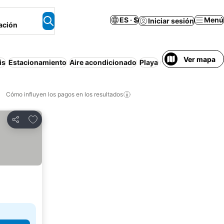
ES · $
Menú
Iniciar sesión
ación
Ver mapa
is
Estacionamiento
Aire acondicionado
Playa
Departamento eq
Cómo influyen los pagos en los resultados
Añadir a favoritos
Compartir