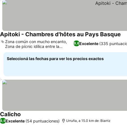
Apitoki - Chambres d'hôtes au Pays Basque
Zona común con mucho encanto,
Excelente
(335 puntuaci
9,6
Zona de pícnic idílica entre la
vegetación
Seleccioná las fechas para ver los precios exactos
Calicho
Excelente
(54 puntuaciones)
8,9
Urruña, a 15.0 km de: Biarriz