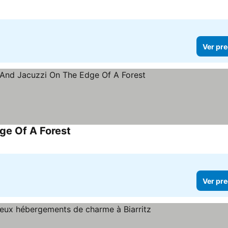
Ver pre
ge Of A Forest
Ver pre