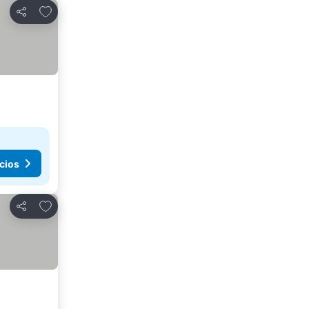
Añadir a favoritos
Compartir
cios
Añadir a favoritos
Compartir