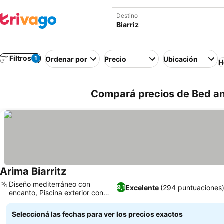
Destino
Filtros
1
Ordenar por
Precio
Ubicación
H
Compará precios de Bed and
Arima Biarritz
Diseño mediterráneo con
Excelente
(294 puntuaciones
9,1
encanto, Piscina exterior con
solárium
Seleccioná las fechas para ver los precios exactos