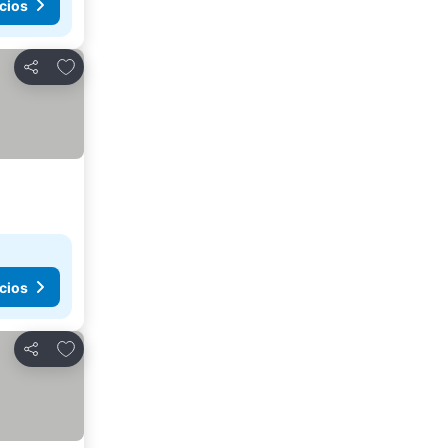
cios
Añadir a favoritos
Compartir
cios
Añadir a favoritos
Compartir