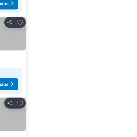
cios
Añadir a favoritos
Compartir
cios
Añadir a favoritos
Compartir