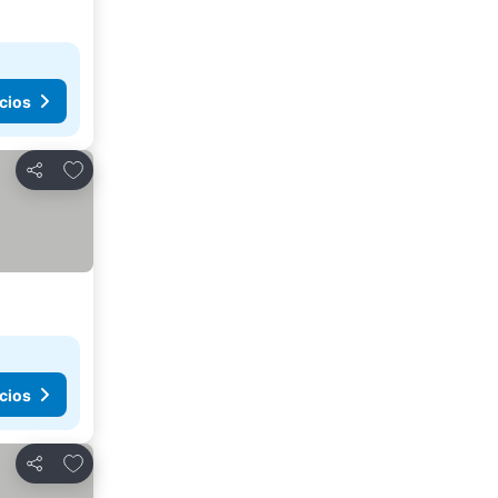
cios
Añadir a favoritos
Compartir
cios
Añadir a favoritos
Compartir