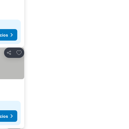
cios
Añadir a favoritos
Compartir
cios