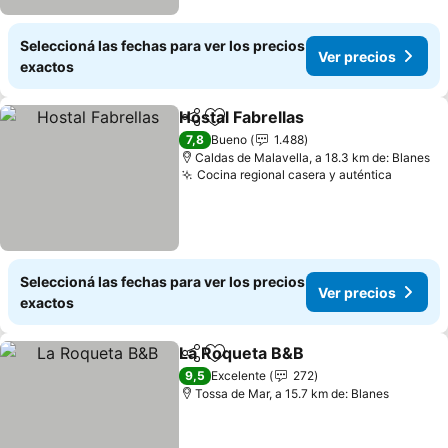
Seleccioná las fechas para ver los precios
Ver precios
exactos
Hostal Fabrellas
Compartir
Añadir a favoritos
Ver precio
7,8
Bueno
1.488
Caldas de Malavella, a 18.3 km de: Blanes
Cocina regional casera y auténtica
Ver pre
Seleccioná las fechas para ver los precios
Ver precios
exactos
La Roqueta B&B
Compartir
Añadir a favoritos
Ver precio
9,5
Excelente
272
Tossa de Mar, a 15.7 km de: Blanes