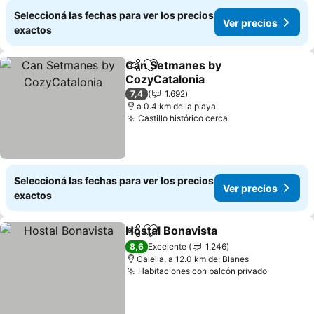
Seleccioná las fechas para ver los precios
Ver precios
exactos
Can Setmanes by
Compartir
Añadir a favoritos
CozyCatalonia
Ver precios
7,4
1.692
a 0.4 km de la playa
Castillo histórico cerca
Ver precios
Seleccioná las fechas para ver los precios
Ver precios
exactos
Hostal Bonavista
Compartir
Añadir a favoritos
Ver preci
8,6
Excelente
1.246
Calella, a 12.0 km de: Blanes
Habitaciones con balcón privado
Ver prec