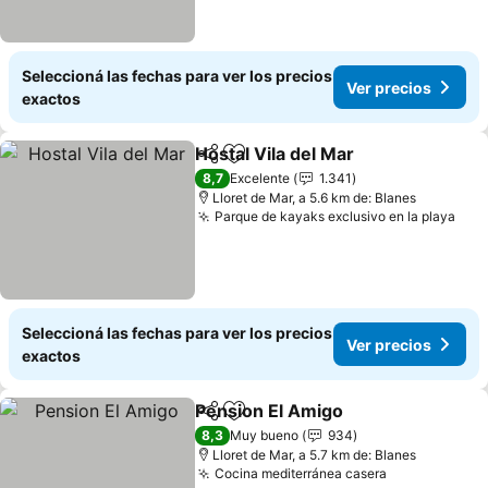
Seleccioná las fechas para ver los precios
Ver precios
exactos
Hostal Vila del Mar
Compartir
Añadir a favoritos
Ver pre
8,7
Excelente
1.341
Lloret de Mar, a 5.6 km de: Blanes
Parque de kayaks exclusivo en la playa
Ver
Seleccioná las fechas para ver los precios
Ver precios
exactos
Pension El Amigo
Compartir
Añadir a favoritos
Ver prec
8,3
Muy bueno
934
Lloret de Mar, a 5.7 km de: Blanes
Cocina mediterránea casera
Ver precios