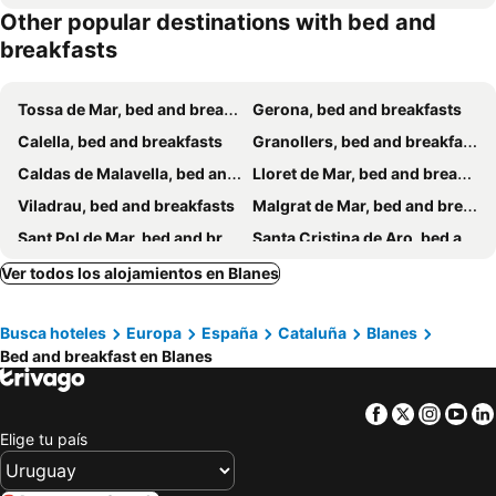
Other popular destinations with bed and
breakfasts
Tossa de Mar, bed and breakfasts
Gerona, bed and breakfasts
Calella, bed and breakfasts
Granollers, bed and breakfasts
Caldas de Malavella, bed and breakfasts
Lloret de Mar, bed and breakfasts
Viladrau, bed and breakfasts
Malgrat de Mar, bed and breakfasts
Sant Pol de Mar, bed and breakfasts
Santa Cristina de Aro, bed and breakfasts
Pals, bed and breakfasts
Bañolas, bed and breakfasts
Ver todos los alojamientos en Blanes
Sant Antoni de Calonge, bed and breakfasts
Pineda de Mar, bed and breakfasts
Busca hoteles
Europa
España
Cataluña
Blanes
Palamòs, bed and breakfasts
Cornellá del Terri, bed and breakfasts
Bed and breakfast en Blanes
Premiá de Dalt, bed and breakfasts
Santa Susana, bed and breakfasts
Corsá, bed and breakfasts
Cassá de la Selva, bed and breakfasts
Facebook
Twitter
Insta
Yo
Calella de Palafrugell, bed and breakfasts
Riudellots de la Selva, bed and breakfasts
Elige tu país
Palafrugell, bed and breakfasts
Premiá de Mar, bed and breakfasts
Vidreras, bed and breakfasts
Vilanova de Sau, bed and breakfasts