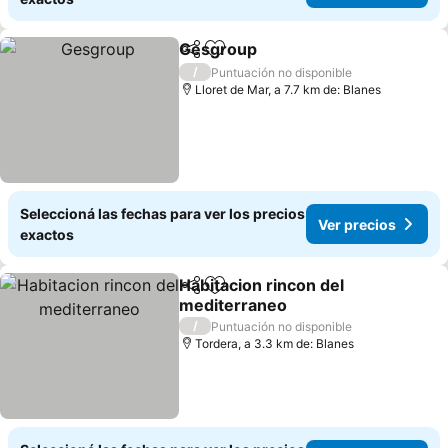
Gesgroup
Compartir
Añadir a favoritos
Ver precios
/
Puntuación no disponible
Lloret de Mar, a 7.7 km de: Blanes
Seleccioná las fechas para ver los precios
Ver precios
exactos
Habitacion rincon del
Compartir
Añadir a favoritos
mediterraneo
Ver precios
/
Puntuación no disponible
Tordera, a 3.3 km de: Blanes