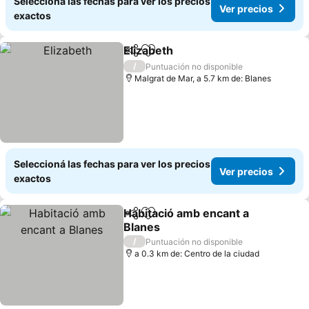
Seleccioná las fechas para ver los precios
Ver precios
exactos
Elizabeth
Compartir
Añadir a favoritos
Ver precios
/
Puntuación no disponible
Malgrat de Mar, a 5.7 km de: Blanes
Seleccioná las fechas para ver los precios
Ver precios
exactos
Habitació amb encant a
Compartir
Añadir a favoritos
Blanes
Ver precios
/
Puntuación no disponible
a 0.3 km de: Centro de la ciudad