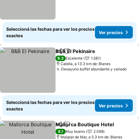
Seleccioná las fechas para ver los precios
Ver precios
exactos
B&B El Pekinaire
Compartir
Añadir a favoritos
Ver preci
9,3
Excelente
1.581
Calella, a 13.3 km de: Blanes
Desayuno buffet abundante y variado
Ver p
Seleccioná las fechas para ver los precios
Ver precios
exactos
Mallorca Boutique Hotel
Compartir
Añadir a favoritos
Ve
8,1
Muy bueno
2.068
Malgrat de Mar, a 5.3 km de: Blanes