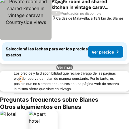
Private room and shared
Compartir
Añadir a favoritos
kitchen in vintage caravan
Countryside views
Ver precios
/
Puntuación no disponible
Caldas de Malavella, a 18.9 km de: Blanes
Seleccioná las fechas para ver los precios
Ver precios
exactos
Ver más
Los precios y la disponibilidad que recibe trivago de las páginas
web de reserva cambian de manera constante. Por lo tanto, es
posible que no siempre encuentres en una página web de reserva
la misma oferta que viste en trivago.
Preguntas frecuentes sobre Blanes
Otros alojamientos en Blanes