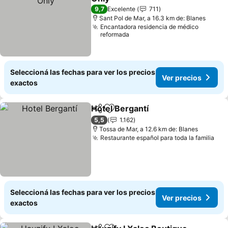
Ver precios
9,7
Excelente
711
Sant Pol de Mar, a 16.3 km de: Blanes
Encantadora residencia de médico
reformada
Seleccioná las fechas para ver los precios
Ver precios
exactos
Hotel Bergantí
Compartir
Añadir a favoritos
Ver precios
5,5
1.162
Tossa de Mar, a 12.6 km de: Blanes
Restaurante español para toda la familia
Ver
Seleccioná las fechas para ver los precios
Ver precios
exactos