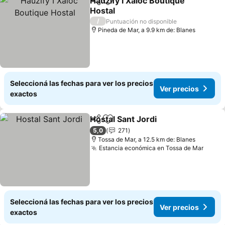
Hauzify I Xaloc Boutique
Compartir
Añadir a favoritos
Hostal
Ver precios
/
Puntuación no disponible
Pineda de Mar, a 9.9 km de: Blanes
Seleccioná las fechas para ver los precios
Ver precios
exactos
Hostal Sant Jordi
Compartir
Añadir a favoritos
Ver preci
5,0
271
Tossa de Mar, a 12.5 km de: Blanes
Estancia económica en Tossa de Mar
Ver p
Seleccioná las fechas para ver los precios
Ver precios
exactos