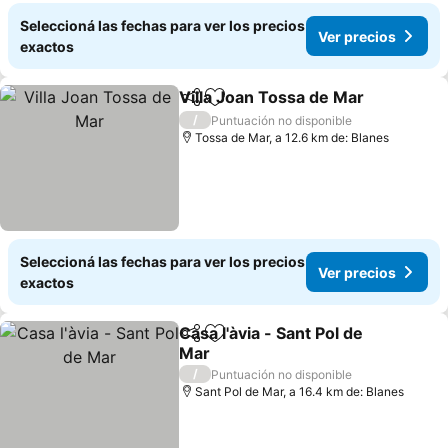
Seleccioná las fechas para ver los precios
Ver precios
exactos
Villa Joan Tossa de Mar
Compartir
Añadir a favoritos
Ve
/
Puntuación no disponible
Tossa de Mar, a 12.6 km de: Blanes
Seleccioná las fechas para ver los precios
Ver precios
exactos
Casa l'àvia - Sant Pol de
Compartir
Añadir a favoritos
Mar
Ver precios
/
Puntuación no disponible
Sant Pol de Mar, a 16.4 km de: Blanes