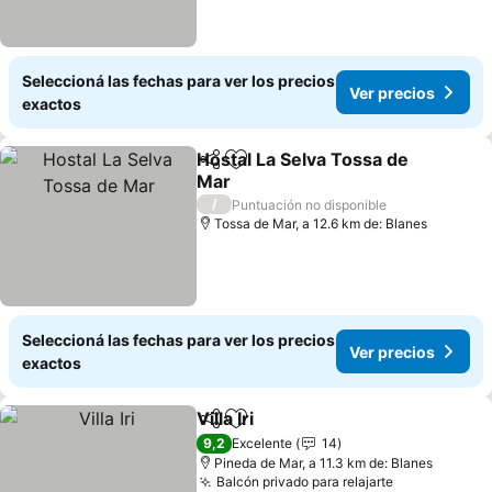
Seleccioná las fechas para ver los precios
Ver precios
exactos
Hostal La Selva Tossa de
Compartir
Añadir a favoritos
Mar
Ver precios
/
Puntuación no disponible
Tossa de Mar, a 12.6 km de: Blanes
Seleccioná las fechas para ver los precios
Ver precios
exactos
Villa Iri
Compartir
Añadir a favoritos
Ver precios
9,2
Excelente
14
Pineda de Mar, a 11.3 km de: Blanes
Balcón privado para relajarte
Ver precios