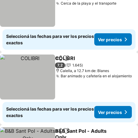
Cerca de la playa y el transporte
Ver preci
Seleccioná las fechas para ver los precios
Ver precios
exactos
COLIBRI
Compartir
Añadir a favoritos
Ver precios
7,2
1.645
Calella, a 12.7 km de: Blanes
Bar animado y cafetería en el alojamiento
Ve
Seleccioná las fechas para ver los precios
Ver precios
exactos
B&B Sant Pol - Adults
Compartir
Añadir a favoritos
Only