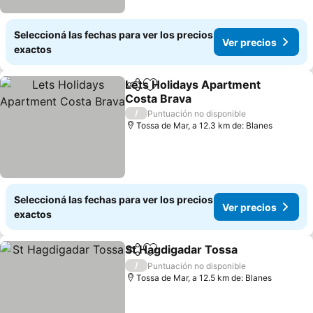
Seleccioná las fechas para ver los precios
Ver precios
exactos
Lets Holidays Apartment
Compartir
Añadir a favoritos
Costa Brava
Ver precios
/
Puntuación no disponible
Tossa de Mar, a 12.3 km de: Blanes
Seleccioná las fechas para ver los precios
Ver precios
exactos
St Hagdigadar Tossa
Compartir
Añadir a favoritos
Ver p
/
Puntuación no disponible
Tossa de Mar, a 12.5 km de: Blanes