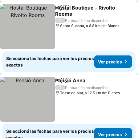
Hostal Boutique - Rivolto
Compartir
Añadir a favoritos
Rooms
Ver precios
/
Puntuación no disponible
Santa Susana, a 8.8 km de: Blanes
Seleccioná las fechas para ver los precios
Ver precios
exactos
Pensió Anna
Compartir
Añadir a favoritos
Ver precios
/
Puntuación no disponible
Tossa de Mar, a 12.5 km de: Blanes
Seleccioná las fechas para ver los precios
Ver precios
exactos