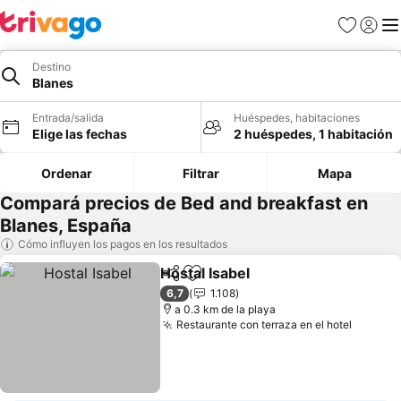
Favoritos
Iniciar 
Me
Destino
Blanes
Entrada/salida
Huéspedes, habitaciones
Elige las fechas
2 huéspedes, 1 habitación
Ordenar
Filtrar
Mapa
Compará precios de Bed and breakfast en
Blanes, España
Cómo influyen los pagos en los resultados
Hostal Isabel
Compartir
Añadir a favoritos
Ver precios
6,7
1.108
a 0.3 km de la playa
Restaurante con terraza en el hotel
Ver pre