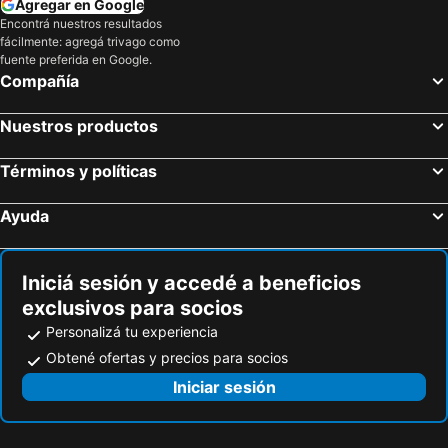
Agregar en Google
Encontrá nuestros resultados
Torroella de Montgrí, bed and breakfasts
Centellas, bed and breakfasts
fácilmente: agregá trivago como
San Cipriano de Vallalta, bed and breakfasts
Celrá, bed and breakfasts
fuente preferida en Google.
Compañía
Vilasar de Mar, bed and breakfasts
Calonge, bed and breakfasts
Amer, bed and breakfasts
Bagur, bed and breakfasts
Nuestros productos
Mataró, bed and breakfasts
Castillo de Aro, bed and breakfasts
Términos y políticas
Sant Feliu de Guíxols, bed and breakfasts
Llinás del Vallés, bed and breakfasts
Cruilles, bed and breakfasts
Quart, bed and breakfasts
Ayuda
Iniciá sesión y accedé a beneficios
exclusivos para socios
Personalizá tu experiencia
Obtené ofertas y precios para socios
Iniciar sesión