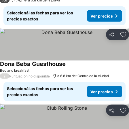
7,0
74
a 0.8 km de la playa
Seleccioná las fechas para ver los
Ver precios
precios exactos
Compartir
Añ
Dona Beba Guesthouse
Bed and breakfast
/
a 6.8 km de: Centro de la ciudad
Puntuación no disponible
Seleccioná las fechas para ver los
Ver precios
precios exactos
Compartir
Añ