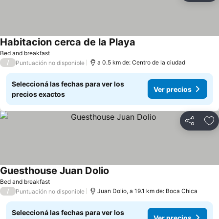
Habitacion cerca de la Playa
Bed and breakfast
/
a 0.5 km de: Centro de la ciudad
Puntuación no disponible
Seleccioná las fechas para ver los
Ver precios
precios exactos
Compartir
Añ
Guesthouse Juan Dolio
Bed and breakfast
/
Juan Dolio, a 19.1 km de: Boca Chica
Puntuación no disponible
Seleccioná las fechas para ver los
Ver precios