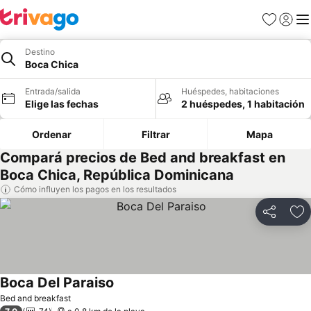
Favoritos
Iniciar 
Me
Destino
Boca Chica
Entrada/salida
Huéspedes, habitaciones
Elige las fechas
2 huéspedes, 1 habitación
Ordenar
Filtrar
Mapa
Compará precios de Bed and breakfast en
Boca Chica, República Dominicana
Cómo influyen los pagos en los resultados
Compartir
Añ
Boca Del Paraiso
Bed and breakfast