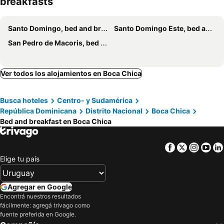
breakfasts
Santo Domingo, bed and breakfasts
Santo Domingo Este, bed and breakfasts
San Pedro de Macoris, bed and breakfasts
Ver todos los alojamientos en Boca Chica
Busca hoteles
Centro- y Sudamérica
República Dominicana
Distrito Nacional
Boca Chica
Bed and breakfast en Boca Chica
Facebook
Twitter
Insta
Yo
Elige tu país
Agregar en Google
Encontrá nuestros resultados
fácilmente: agregá trivago como
fuente preferida en Google.