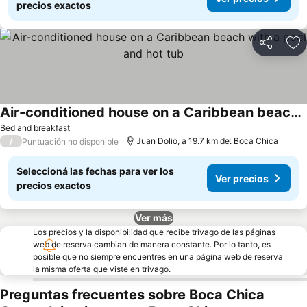
precios exactos
Compartir
Añ
Air-conditioned house on a Caribbean beach with a pool and hot tub
Bed and breakfast
/
Juan Dolio, a 19.7 km de: Boca Chica
Puntuación no disponible
Seleccioná las fechas para ver los
Ver precios
precios exactos
Ver más
Los precios y la disponibilidad que recibe trivago de las páginas
web de reserva cambian de manera constante. Por lo tanto, es
posible que no siempre encuentres en una página web de reserva
la misma oferta que viste en trivago.
Preguntas frecuentes sobre Boca Chica