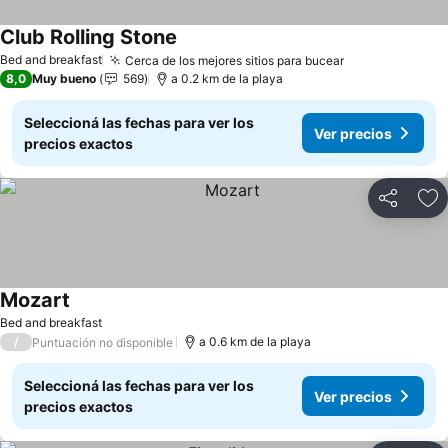
Club Rolling Stone
Bed and breakfast
Cerca de los mejores sitios para bucear
8,0
Muy bueno
569
a 0.2 km de la playa
Seleccioná las fechas para ver los
Ver precios
precios exactos
Compartir
Añ
Mozart
Bed and breakfast
/
a 0.6 km de la playa
Puntuación no disponible
Seleccioná las fechas para ver los
Ver precios
precios exactos