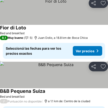
Compartir
Añ
Fior di Loto
Bed and breakfast
8,1
Muy bueno
5
Juan Dolio, a 18.8 km de: Boca Chica
Seleccioná las fechas para ver los
Ver precios
precios exactos
Compartir
Añ
B&B Pequena Suiza
Bed and breakfast
/
a 1.1 km de: Centro de la ciudad
Puntuación no disponible