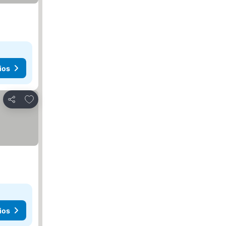
ios
Añadir a favoritos
Compartir
ios