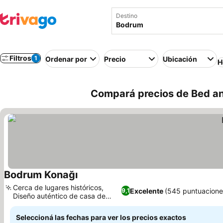
Destino
Filtros
1
Ordenar por
Precio
Ubicación
H
Compará precios de Bed an
Bodrum Konağı
Ver precios
Cerca de lugares históricos,
Excelente
(545 puntuacione
9,1
Diseño auténtico de casa de
Ver precios
Bodrum
Seleccioná las fechas para ver los precios exactos