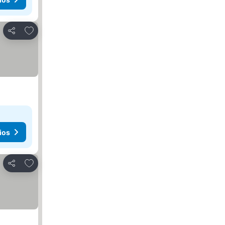
Añadir a favoritos
Compartir
ios
Añadir a favoritos
Compartir