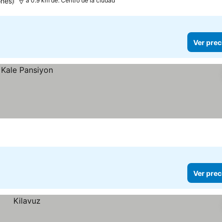
ones)
a 0.9 km de: Centro de la ciudad
Ver prec
Ver prec