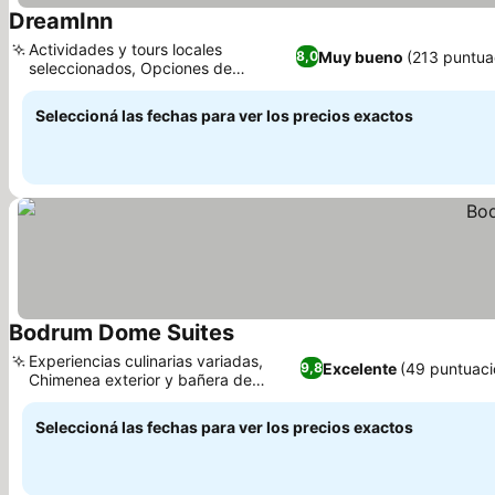
DreamInn
Ver precios
Actividades y tours locales
Muy bueno
(213 puntua
8,0
seleccionados, Opciones de
Ver precios
desayuno continental
Seleccioná las fechas para ver los precios exactos
Bodrum Dome Suites
Ver precios
Experiencias culinarias variadas,
Excelente
(49 puntuaci
9,8
Chimenea exterior y bañera de
Ver precios
hidromasaje
Seleccioná las fechas para ver los precios exactos