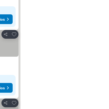
ios
Añadir a favoritos
Compartir
ios
Añadir a favoritos
Compartir