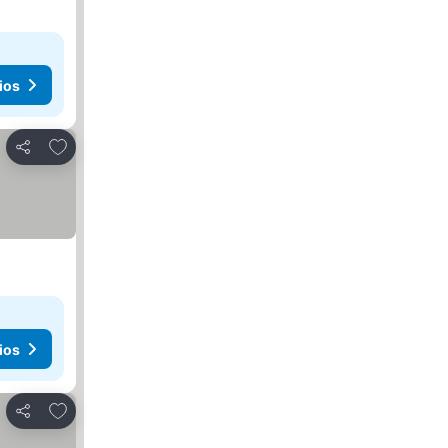
ios
Añadir a favoritos
Compartir
ios
Añadir a favoritos
Compartir