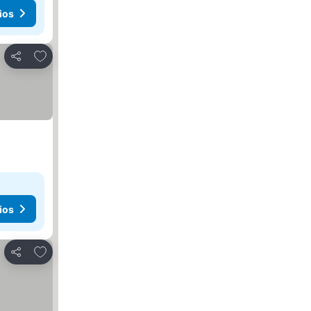
ios
Añadir a favoritos
Compartir
ios
Añadir a favoritos
Compartir