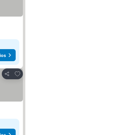
ios
Añadir a favoritos
Compartir
ios