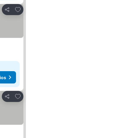
Añadir a favoritos
Compartir
ios
Añadir a favoritos
Compartir