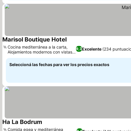
Marisol Boutique Hotel
Ver precios
Cocina mediterránea a la carta,
Excelente
(234 puntuaci
9,3
Alojamientos modernos con vistas
Ver precios
al mar
Seleccioná las fechas para ver los precios exactos
Ha La Bodrum
Ver precios
Comida egea y mediterránea