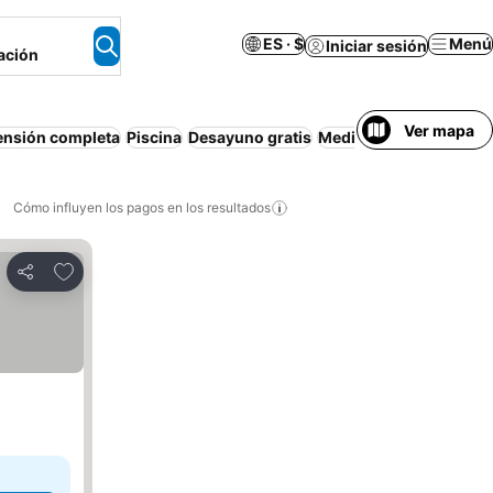
ES · $
Menú
Iniciar sesión
ación
Ver mapa
ensión completa
Piscina
Desayuno gratis
Media pensión
Resort
Cómo influyen los pagos en los resultados
Añadir a favoritos
Compartir